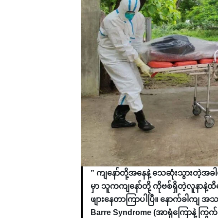
” ကျနော်တို့အနေနဲ့ သေဆုံးသွားတဲ့အ
မှာ သူကကျနော်တို့ ကိုဗစ်ရှိတဲ့လူနာနဲ့ထ
ဖျားနေတာကြာပါပြီ။ နောက်ခါကျ အသ
Barre Syndrome (အာရုံကြောနဲ့ ကြွ