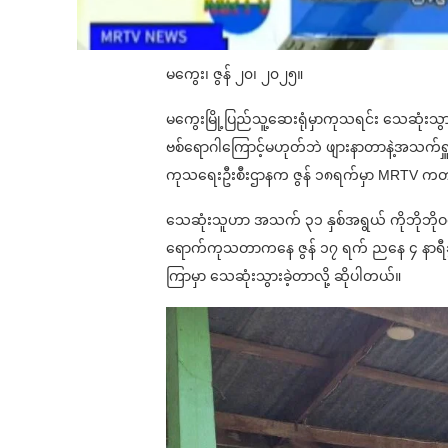
မကွေး၊ ဇွန် ၂၀၊ ၂၀၂၅။
မကွေးမြို့ပြည်သူ့ဆေးရုံမှာကုသရင်း သေဆုံးသွာ
ဗစ်ရောဂါကြောင့်မဟုတ်ဘဲ ဖျားနာတာနဲ့အသက်ရှူ
ကုသရေးဦးစီးဌာနက ဇွန် ၁၈ရက်မှာ MRTV ကတ
သေဆုံးသူဟာ အသက် ၃၁ နှစ်အရွယ် ကိုဘိုဘိုဝင်
ရောက်ကုသတာကနေ ဇွန် ၁၇ ရက် ညနေ ၄ နာရီခွဲမှ
ကြာမှာ သေဆုံးသွားခဲ့တာလို့ ဆိုပါတယ်။