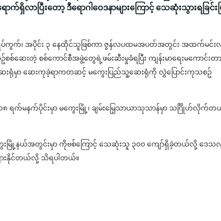
 ရောက်ရှိလာပြီးတော့ ဒီရောဂါဝေဒနာများကြောင့် သေဆုံးသွားရခြင်းဖ
ိုး ၁ ရပ်ကွက်၊ အပိုင်း ၃ နေထိုင်သူဖြစ်ကာ ဇွန်လပထမအပတ်အတွင်း အထက်မင်းလ
ယာဥ်စစ်ဆေးတဲ့ စစ်ကောင်စီအဖွဲ့တွေရဲ့ဖမ်းဆီးမှုခံရပြီး ကျန်းမာရေးမကောင်းတ
ူ့ဆေးရုံမှာ ဆေးကုခဲ့ရာကတဆင့် မကွေးပြည်သူ့ဆေးရုံကို လွှဲပြောင်းကုသစဥ်
 ၁၈ ရက်မနက်ပိုင်းမှာ မကွေးမြို့၊ ချမ်းမြေ့သာယာသုသာန်မှာ သင်္ဂြိုဟ်လိုက်တ
မြို့နယ်အတွင်းမှာ ကိုဗစ်ကြောင့် သေဆုံးသူ ၃၀၀ ကျော်ရှိခဲ့တယ်လို့ ဒေသလူ
ားနိုင်တယ်လို့ သိရပါတယ်။