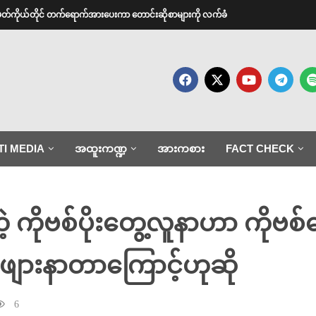
အမတ်ကိုယ်တိုင် တက်ရောက်အားပေးကာ တောင်းဆိုစာများကို လက်ခံ
TI MEDIA
အထူးကဏ္ဍ
အားကစား
FACT CHECK
့ ကိုဗစ်ပိုးတွေ့လူနာဟာ ကို
ဖျားနာတာကြောင့်ဟုဆို
6