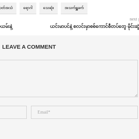
လတ်အသံ
ရောဂါ
သေဆုံး
အသက်ရှူခက်
next 
ယမ်းနဲ့
ယင်းမာပင်နဲ့ စလင်းမှာစစ်ကောင်စီတပ်တွေ မိုင်းဆွ
LEAVE A COMMENT