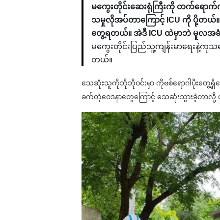
မကွေးတိုင်းဆေးရုံကြီးကို တက်ရောက်
သမှုလိုအပ်တာကြောင့် ICU ကို ပို့တယ်။
တွေ့ရတယ်။ အဲဒီ ICU ထဲမှာဘဲ မူလအခ
မကွေးတိုင်းပြည်သူ့ကျန်းမာရေးနဲ့ကုသ
တယ်။
သေဆုံးသူကိုဘိုဘိုဝင်းမှာ ကိုဗစ်ရောဂါပိုးတွေ
ခက်တဲ့ဝေဒနာတွေကြောင့် သေဆုံးသွားခဲ့တာလိ