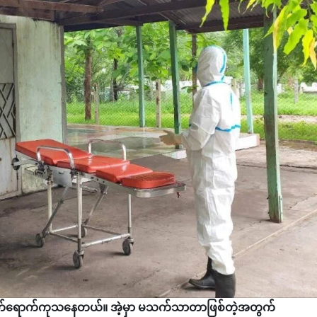
နဲ့တက်ရောက်ကုသနေတယ်။ အဲ့မှာ မသက်သာတာဖြစ်တဲ့အတွက်