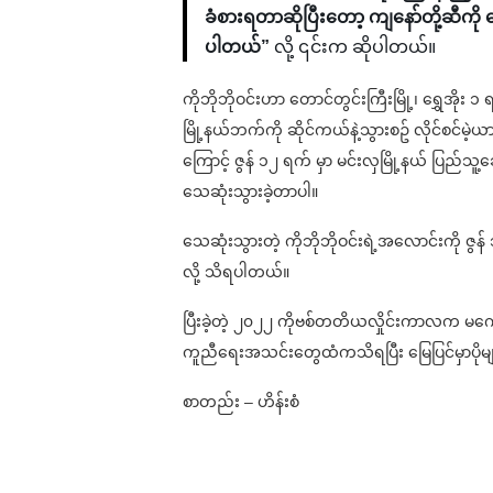
ခံစားရတာဆိုပြီးတော့ ကျနော်တို့ဆီကို
ပါတယ်”
လို့ ၎င်းက ဆိုပါတယ်။
ကိုဘိုဘိုဝင်းဟာ တောင်တွင်းကြီးမြို့၊ ရွှေအ
မြို့နယ်ဘက်ကို ဆိုင်ကယ်နဲ့သွားစဥ် လိုင်စင်မဲ့
ကြောင့် ဇွန် ၁၂ ရက် မှာ မင်းလှမြို့နယ် ပြည်သ
သေဆုံးသွားခဲ့တာပါ။
သေဆုံးသွားတဲ့ ကိုဘိုဘိုဝင်းရဲ့အလောင်းကို ဇွန်
လို့ သိရပါတယ်။
ပြီးခဲ့တဲ့ ၂၀၂၂ ကိုဗစ်တတိယလှိုင်းကာလက မကွေး
ကူညီရေးအသင်းတွေထံကသိရပြီး မြေပြင်မှာပိုမျ
စာတည်း – ဟိန်းစံ