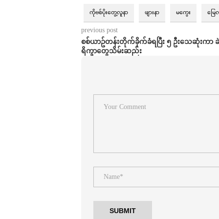
ကိုဗစ်ပိုးတွေ့လူနာ
ဖျားနာ
မကွေး
မြေ
previous post
စစ်ယာဥ်တန်းတိုက်ခိုက်ခံရပြီး ၅ ဦးသေဆုံးကာ ခဲ
ရိက္ခာတွေသိမ်းဆည်း