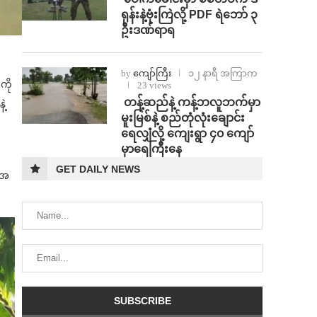
ရုန်းနဲ့ဗုံးကြဲလို့ PDF ရဲဘော် ၃
ဦးဒဏ်ရာရ
by
ကျော်ကြီး
၁၂ နာရီ အကြာက
ကို
23 views
⁩ ⁨တန့်ဆည်နဲ့ ကန့်ဘလူဘက်မှာ
ဲ့
မူးမြစ်နဲ့ စည်တုံလုံးချောင်း
ရေလျှံလို့ ကျေးရွာ ၄၀ ကျော်
မှာရေကြီးနေ
GET DAILY NEWS
့အ