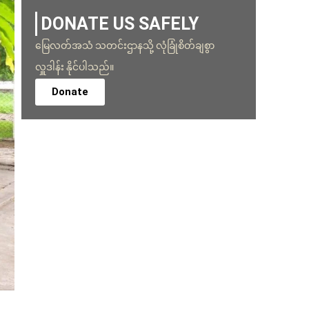
DONATE US SAFELY
မြေလတ်အသံ သတင်းဌာနသို့ လုံခြုံစိတ်ချစွာ
လှူဒါန်း နိုင်ပါသည်။
Donate