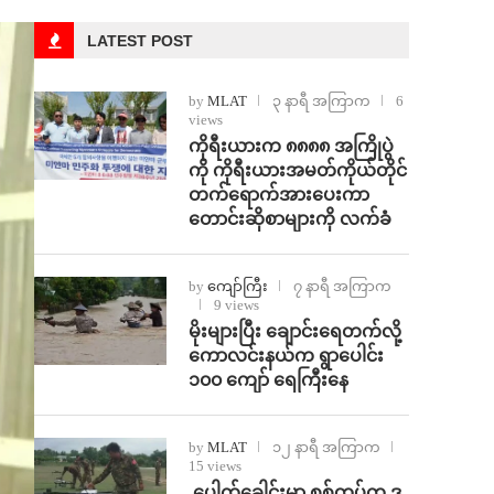
LATEST POST
by
MLAT
၃ နာရီ အကြာက
6
views
ကိုရီးယားက ၈၈၈၈ အကြိုပွဲ
ကို ကိုရီးယားအမတ်ကိုယ်တိုင်
တက်ရောက်အားပေးကာ
တောင်းဆိုစာများကို လက်ခံ
by
ကျော်ကြီး
၇ နာရီ အကြာက
9 views
⁨မိုးများပြီး ချောင်းရေတက်လို့
ကောလင်းနယ်က ရွာပေါင်း
၁၀၀ ကျော် ရေကြီးနေ
by
MLAT
၁၂ နာရီ အကြာက
15 views
⁩ ⁨ပေါက်ခေါင်းမှာ စစ်တပ်က ဒ