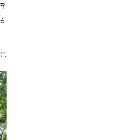
ကု
က်
ှုရ