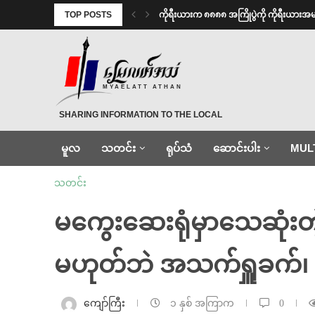
TOP POSTS
ကိုရီးယားက ၈၈၈၈ အကြိုပွဲကို ကိုရီးယား
MYAELATT ATHAN
SHARING INFORMATION TO THE LOCAL
မူလ
သတင်း
ရုပ်သံ
ဆောင်းပါး
MUL
သတင်း
မကွေးဆေးရုံမှာသေဆုံးတဲ
မဟုတ်ဘဲ အသက်ရှူခက်၊ 
ကျော်ကြီး
၁ နှစ် အကြာက
0