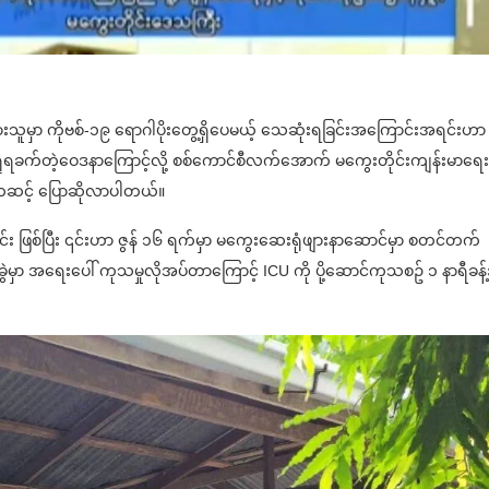
းသူမှာ ကိုဗစ်-၁၉ ရောဂါပိုးတွေ့ရှိပေမယ့် သေဆုံးရခြင်းအကြောင်းအရင်းဟာ 
ရခက်တဲ့ဝေဒနာကြောင့်လို့ စစ်ကောင်စီလက်အောက် မကွေးတိုင်းကျန်းမာရေးန
ဆင့် ပြောဆိုလာပါတယ်။
း ဖြစ်ပြီး ၎င်းဟာ ဇွန် ၁၆ ရက်မှာ မကွေးဆေးရုံဖျားနာဆောင်မှာ စတင်တက်
ာ အရေးပေါ် ကုသမှုလိုအပ်တာကြောင့် ICU ကို ပို့ဆောင်ကုသစဥ် ၁ နာရီခန်