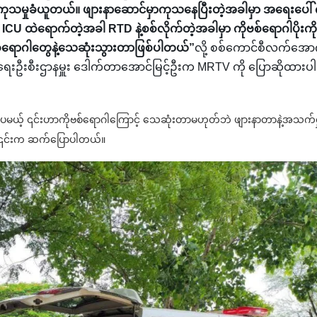
ကုသမှုခံယူတယ်။ ဖျားနာဆောင်မှာကုသနေပြီးတဲ့အခါမှာ အရေးပေါ် 
 ICU ထဲရောက်တဲ့အခါ RTD နဲ့စစ်လိုက်တဲ့အခါမှာ ကိုဗစ်ရောဂါပိုးကို
ံရောဂါတွေနဲ့သေဆုံးသွားတာဖြစ်ပါတယ်”
လို့ စစ်ကောင်စီလက်အော
ရေးဦးစီးဌာနမှူး ဒေါက်တာအောင်မြင့်ဦးက MRTV ကို ပြောဆိုထားပါ
့ရှိပေမယ့် ၎င်းဟာကိုဗစ်ရောဂါကြောင့် သေဆုံးတာမဟုတ်ဘဲ ဖျားနာတာနဲ့အသက်ရ
ု့ ၎င်းက ဆက်ပြောပါတယ်။