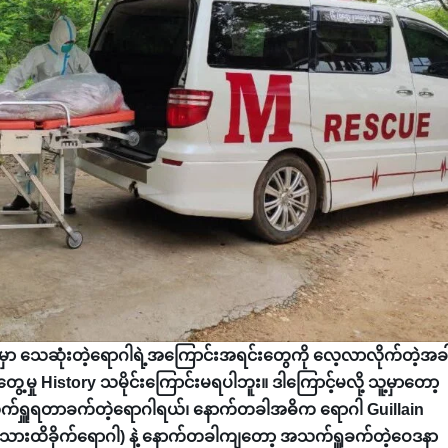
ခါမှာ သေဆုံးတဲ့ရောဂါရဲ့အကြောင်းအရင်းတွေကို လေ့လာလိုက်တဲ့အခ
ိတွေ့မှု History သမိုင်းကြောင်းမရပါဘူး။ ဒါကြောင့်မလို့ သူ့မှာတော့
က်ရှူရတာခက်တဲ့ရောဂါရယ်၊ နောက်တခါအဓိက ရောဂါ Guillain
က်သားထိခိုက်ရောဂါ) နဲ့ နောက်တခါကျတော့ အသက်ရှူခက်တဲ့ဝေဒနာ