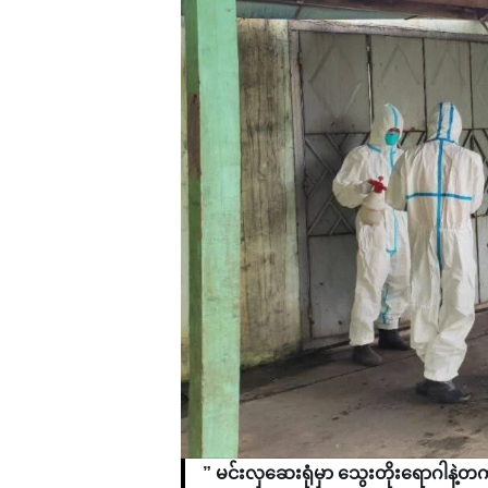
” မင်းလှဆေးရုံမှာ သွေးတိုးရောဂါ