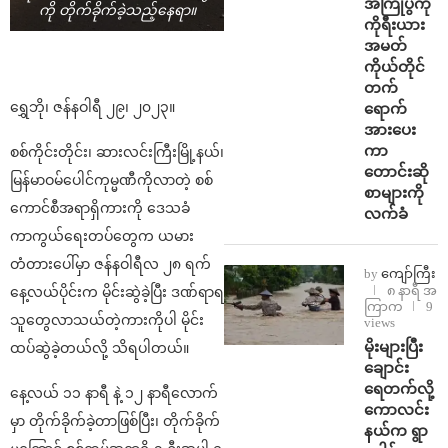
အကြိုပွဲကို
ကို တိုက်ခိုက်ခဲ့သည့်နေရာ။
ကိုရီးယား
အမတ်
ကိုယ်တိုင်
တက်
ရွှေဘို၊ ဇန်နဝါရီ ၂၉၊ ၂၀၂၃။
ရောက်
အားပေး
ကာ
စစ်ကိုင်းတိုင်း၊ ဆားလင်းကြီးမြို့နယ်၊
တောင်းဆို
မြန်မာဝမ်ပေါင်ကုမ္မဏီကိုလာတဲ့ စစ်
စာများကို
ကောင်စီအရာရှိကားကို ဒေသခံ
လက်ခံ
ကာကွယ်ရေးတပ်တွေက ယမား
တံတားပေါ်မှာ ဇန်နဝါရီလ ၂၈ ရက်
by
ကျော်ကြီး
၈ နာရီ အ
နေ့လယ်ပိုင်းက မိုင်းဆွဲခဲ့ပြီး ဒဏ်ရာရ
ကြာက
9
သူတွေလာသယ်တဲ့ကားကိုပါ မိုင်း
views
⁨မိုးများပြီး
ထပ်ဆွဲခဲ့တယ်လို့ သိရပါတယ်။
ချောင်း
ရေတက်လို့
နေ့လယ် ၁၁ နာရီ နဲ့ ၁၂ နာရီလောက်
ကောလင်း
မှာ တိုက်ခိုက်ခဲ့တာဖြစ်ပြီး၊ တိုက်ခိုက်
နယ်က ရွာ