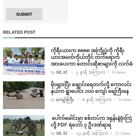
RELATED POST
ကိုရီးယားက ၈၈၈၈ အကြိုပွဲကို ကိုရီး
ယားအမတ်ကိုယ်တိုင် တက်ရောက်
အားပေးကာ တောင်းဆိုစာများကို လက်ခံ
by
MLAT
၄ နာရီ အကြာက
6 views
⁨မိုးများပြီး ချောင်းရေတက်လို့ ကောလင်း
နယ်က ရွာပေါင်း ၁၀၀ ကျော် ရေကြီးနေ
by
ကျော်ကြီး
၈ နာရီ အကြာက
9 views
⁩ ⁨ပေါက်ခေါင်းမှာ စစ်တပ်က ဒရုန်းနဲ့ဗုံးကြဲ
လို့ PDF ရဲဘော် ၃ ဦးဒဏ်ရာရ
by
MLAT
၁၃ နာရီ အကြာက
15 views