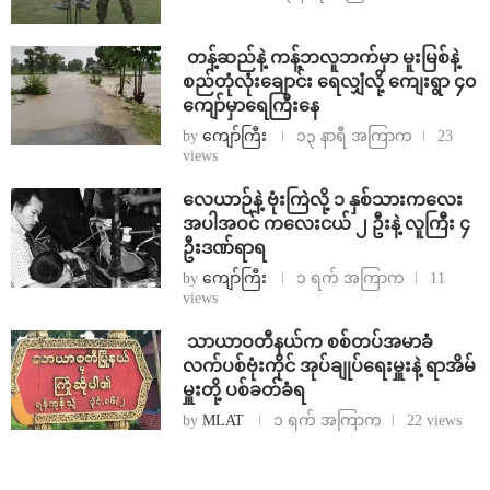
⁩ ⁨တန့်ဆည်နဲ့ ကန့်ဘလူဘက်မှာ မူးမြစ်နဲ့
စည်တုံလုံးချောင်း ရေလျှံလို့ ကျေးရွာ ၄၀
ကျော်မှာရေကြီးနေ
by
ကျော်ကြီး
၁၃ နာရီ အကြာက
23
views
⁨လေယာဉ်နဲ့ ဗုံးကြဲလို့ ၁ နှစ်သားကလေး
အပါအဝင် ကလေးငယ် ၂ ဦးနဲ့ လူကြီး ၄
ဦးဒဏ်ရာရ
by
ကျော်ကြီး
၁ ရက် အကြာက
11
views
⁩ ⁨သာယာဝတီနယ်က စစ်တပ်အမာခံ
လက်ပစ်ဗုံးကိုင် အုပ်ချုပ်ရေးမှူးနဲ့ ရာအိမ်
မှူးတို့ ပစ်ခတ်ခံရ
by
MLAT
၁ ရက် အကြာက
22 views