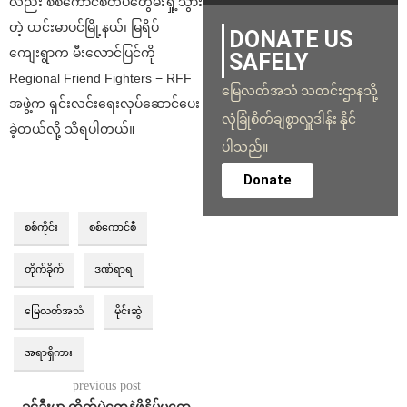
လည်း စစ်ကောင်စီတပ်တွေမီးရှို့သွား
တဲ့ ယင်းမာပင်မြို့နယ်၊ မြရိပ်
DONATE US
ကျေးရွာက မီးလောင်ပြင်ကို
SAFELY
Regional Friend Fighters − RFF
မြေလတ်အသံ သတင်းဌာနသို့
အဖွဲ့က ရှင်းလင်းရေးလုပ်ဆောင်ပေး
လုံခြုံစိတ်ချစွာလှူဒါန်း နိုင်
ခဲ့တယ်လို့ သိရပါတယ်။
ပါသည်။
Donate
စစ်ကိုင်း
စစ်ကောင်စီ
တိုက်ခိုက်
ဒဏ်ရာရ
မြေလတ်အသံ
မိုင်းဆွဲ
အရာရှိကား
previous post
ခင်ဦးမှာ တိုက်ပွဲတွေနဲ့ဖိနှိပ်မှုတွေ