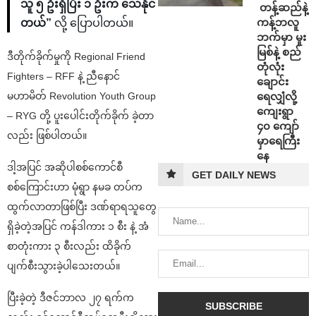
သူ ၅ ဦးရှိပြီး ၁ ဦးက သေနိုင်
⁩ ⁨တန့်ဆည်နဲ့
ကန့်ဘလူ
တယ်”
လို့ ပြောပါတယ်။
ဘက်မှာ မူး
မြစ်နဲ့ စည်
ဒီတိုက်ခိုက်မှုကို Regional Friend
တုံလုံး
Fighters – RFF နဲ့ ညီနောင်
ချောင်း
မဟာမိတ် Revolution Youth Group
ရေလျှံလို့
ကျေးရွာ
– RYG တို့ ပူးပေါင်းတိုက်ခိုက် ခဲ့တာ
၄၀ ကျော်
လည်း ဖြစ်ပါတယ်။
မှာရေကြီး
နေ
ဒါ့အပြင် အဆိုပါစစ်ကောင်စီ
GET DAILY NEWS
စစ်ကြောင်းဟာ မုံရွာ နမခ တပ်က
ထွက်လာတာဖြစ်ပြီး ဒဏ်ရာရသူတွေ
ရှိခဲ့တဲ့အပြင် ကန်ဒါကား ၁ စီး နဲ့ အံ
စာတုံးကား ၃ စီးလည်း ထိခိုက်
ပျက်စီးသွားခဲ့ပါသေးတယ်။
ပြီးခဲ့တဲ့ ဒီဇင်ဘာလ ၂၇ ရက်က