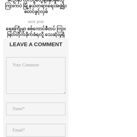
ကြားကပဲ မြို့နယ်တရားရေးအဖွဲ့ရုံး
စတင်ဖွင့်လှစ်
next post
ရေစကြိုမှာ စစ်ကောင်စီတပ် ကြား
ဖြတ်တိုက်ခိုက်ခံရလို့ သေဆုံးမှုရှိ
LEAVE A COMMENT