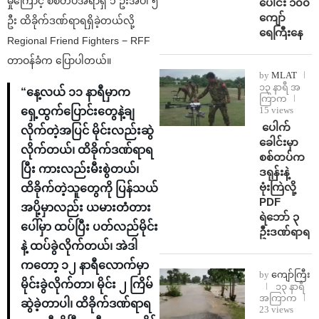
မှုကြောင့် စစ်တပ်အရာရှိ ၁ ဦးအပါ ၅
ပေါင်း ၁၀၀
ကျော်
ဦး ထိခိုက်ဒဏ်ရာရရှိခဲ့တယ်လို့
ရေကြီးနေ
Regional Friend Fighters − RFF
တာဝန်ခံက ပြောပါတယ်။
by
MLAT
၁၃ နာရီ အ
“နေ့လယ် ၁၁ နာရီမှာက
ကြာက
15 views
ရှေ့ထွက်ပြောင်းတွေနဲ့ချ
⁩ ⁨ပေါက်
လိုက်တဲ့အပြင် မိုင်းလည်းဆွဲ
ခေါင်းမှာ
လိုက်တယ်၊ ထိခိုက်ဒဏ်ရာရ
စစ်တပ်က
ပြီး ကားလည်းမီးစွဲတယ်၊
ဒရုန်းနဲ့
ဗုံးကြဲလို့
ထိခိုက်တဲ့သူတွေကို ပြန်သယ်
PDF
အပို့မှာလည်း ယမားတံတား
ရဲဘော် ၃
ပေါ်မှာ ထပ်ပြီး ပတ်လည်မိုင်း
ဦးဒဏ်ရာရ
နဲ့ ထပ်ခွဲလိုက်တယ်၊ အဲဒါ
ကတော့ ၁၂ နာရီလောက်မှာ
by
ကျော်ကြီး
မိုင်းခွဲလိုက်တာ၊ မိုင်း ၂ ကြိမ်
၁၃ နာရီ
အကြာက
ဆွဲခဲ့တာပါ၊ ထိခိုက်ဒဏ်ရာရ
23 views