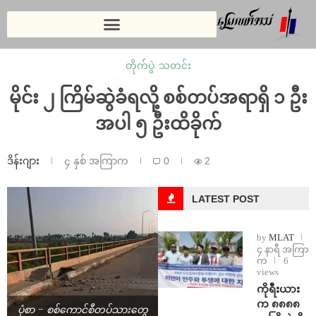
တိုက်ပွဲ
,
သတင်း
မိုင်း ၂ ကြိမ်ဆွဲခံရလို့ စစ်တပ်အရာရှိ ၁ ဦး
အပါ ၅ ဦးထိခိုက်
ဒိန်းဂျား
၄ နှစ် အကြာက
0
2
LATEST POST
by
MLAT
၄ နာရီ အကြာ
က
6
views
ကိုရီးယား
က ၈၈၈၈
ပုံစာ − စစ်ကောင်စီတပ်သားတွေ