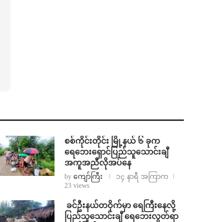
စစ်ကိုင်းတိုင်း မြို့နယ် ၆ ခုက
ရေဘေးရှောင်ပြည်သူသောင်းချီ
အကူအညီလိုအပ်နေ
by
ကျော်ကြီး
၁၄ နာရီ အကြာက
23 views
⁩ ⁨ခင်ဦးနယ်တဝိုက်မှာ ရေကြီးနေလို့
ပြည်သူသောင်းချီ ရေဘေးလွတ်ရာ