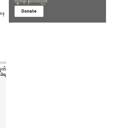
လှူဒါန်း နိုင်ပါသည်။
Donate
ိနေ
post
ထွက်
းခံရ