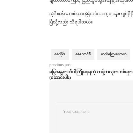
ချထားတာကြောင့် ပြည်သူတွေအနေနဲ့ အဆိုပါလမ်း
အဲ့ဒီစခန်းမှာ စစ်သားနဲ့ရဲအင်အား ၃၀ ဝန်းကျင်
ပြီလို့လည်း သိရပါတယ်။
စစ်ကိုင်း
စစ်ကောင်စီ
ဆက်ကြေးကောက်
previous post
မြွေအန္တရာယ်ပါကြုံနေရတဲ့ ကန့်ဘလူက စစ်ရှော
(ဆောင်းပါး)