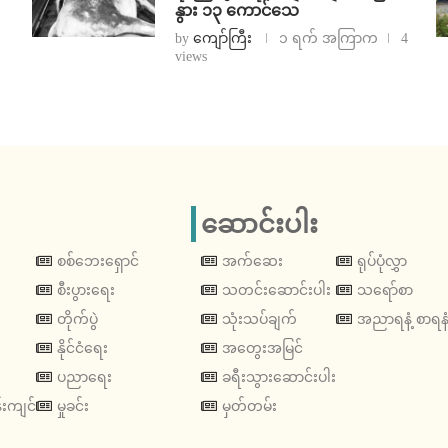
နွား ၁၃ ကောင်သေ
by
ကျော်ကြီး
၁ ရက် အကြာက
4
views
ဆောင်းပါး
စစ်ဘေးရှောင်
အက်ဆေး
ရုပ်ပုံလွှာ
စီးပွားရေး
သတင်းဆောင်းပါး
သရော်စာ
တိုက်ပွဲ
သုံးသပ်ချက်
အညာရနံ့ စာရနံ
နိုင်ငံရေး
အတွေးအမြင်
ပညာရေး
ခရီးသွားဆောင်းပါး
းကျင်
မှုခင်း
မှတ်တမ်း