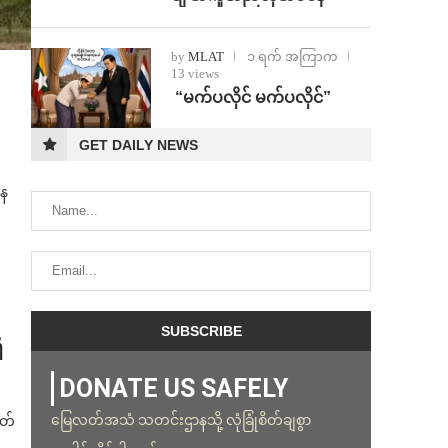
by
MLAT
၁ ရက် အကြာက
13 views
⁨ ⁨“မက်ပလိုင် မက်ပလိုင်”
GET DAILY NEWS
နေ
ိ
DONATE US SAFELY
မြေလတ်အသံ သတင်းဌာနသို့ လုံခြုံစိတ်ချစွာ
ိတ်