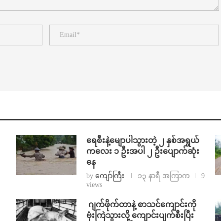
ရေစီးနဲ့မျောပါသွားတဲ့ ၂ နှစ်အရွယ်
ကလေး ၁ ဦးအပါ ၂ ဦးပျောက်ဆုံး
နေ
by
ကျော်ကြီး
၁၃ နာရီ အကြာက
9
views
⁨⁩ ⁨ဂျက်ဖိုက်တာနဲ့ စာသင်ကျောင်းကို
ဗုံးကြဲသွားလို့ ကျောင်းပျက်စီးပြီး