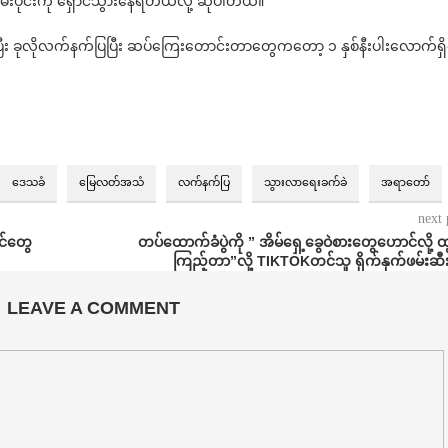
ပိုင်းကို ရှောင်သွားနေရတယ်လို့ ဆိုပါတယ်။
ရှိပြီး ခုလိုလက်နက်ပြပြီး ဆပ်ကြေးတောင်းတာတွေကတော့ ၁ နှစ်နီးပါးလောက်ရှ
‌ဒေသခံ
မြေလတ်အသံ
လက်နက်ပြ
သွားလာရေးခက်ခဲ
အရာတော်
next 
င်တွေ
တပ်ထောက်ခံပွဲကို ” အိမ်ရှေ့ခွေဝဲစားတွေဟောင်လို့ 
ကြည့်တာ”လို့ TIKTOKတင်သူ ရိုက်နှက်ဖမ်းဆီ
LEAVE A COMMENT