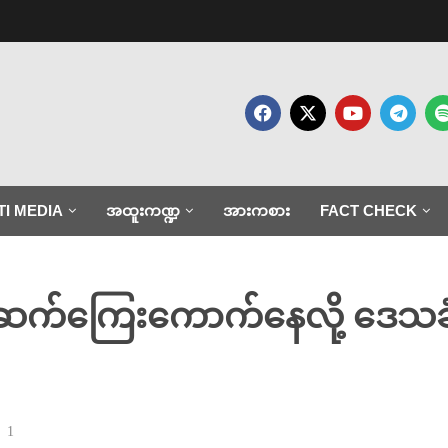
TI MEDIA
အထူးကဏ္ဍ
အားကစား
FACT CHECK
 ဆက်ကြေးကောက်နေလို့ ဒေသခ
1