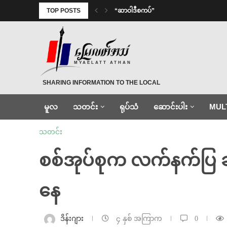
TOP POSTS
“ဆာဝါဒီစကပ်”
MYAELATT ATHAN
SHARING INFORMATION TO THE LOCAL
မူလ
သတင်း
ရုပ်သံ
ဆောင်းပါး
MUL
သတင်း
စစ်အုပ်စုက လက်နက်ပြ
နေ
ဒိန်းဂျား
၄ နှစ် အကြာက
0