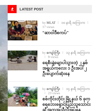
LATEST POST
by
MLAT
၁၀ နာရီ အကြာက
17 views
“ဆာဝါဒီစကပ်”
by
ကျော်ကြီး
၁၃ နာရီ အကြာက
9 views
ရေစီးနဲ့မျောပါသွားတဲ့ ၂ နှစ်
အရွယ်ကလေး ၁ ဦးအပါ ၂
ဦးပျောက်ဆုံးနေ
by
ကျော်ကြီး
၁၄ နာရီ အကြာက
23 views
စစ်ကိုင်းတိုင်း မြို့နယ် ၆ ခုက
ရေဘေးရှောင်ပြည်သူသောင်း
ချီ အကူအညီလိုအပ်နေ