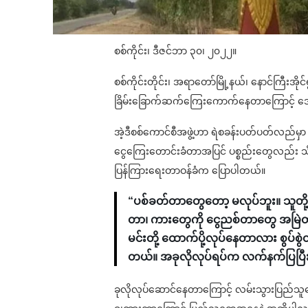
စစ်ကိုင်း၊ ဒီဇင်ဘာ ၃၀၊ ၂၀၂၂။
စစ်ကိုင်းတိုင်း၊ အရာတော်မြို့နယ်၊ နောင်ကြီးအ
ခြိမ်းခြောက်ဆက်ကြေးကောက်နေတာကြောင့် ဒ
အဲ့ဒီစစ်ကောင်စီအဖွဲ့ဟာ ရဲစခန်းပတ်ပတ်လည်မှာ
ငွေကြေးတောင်းခံတာအပြင် ပစ္စည်းတွေလည်း သိ
ပြန်ကြားရေးတာဝန်ခံက ပြောပါတယ်။
“ပစ်ခတ်တာတွေတော့ မလုပ်ဘူး။ သူတိ
တာ၊ ကားတွေကို ငွေညစ်တာတွေ အမြဲတ
မင်းတို့ ထောက်ပို့လုပ်နေတာလား စွပ်စ
တယ်။ အခုလိုလုပ်ရပ်က လက်နက်ပြပြီး
ခုလိုလုပ်ဆောင်နေတာကြောင့် လမ်းသွားပြည်သူတွ