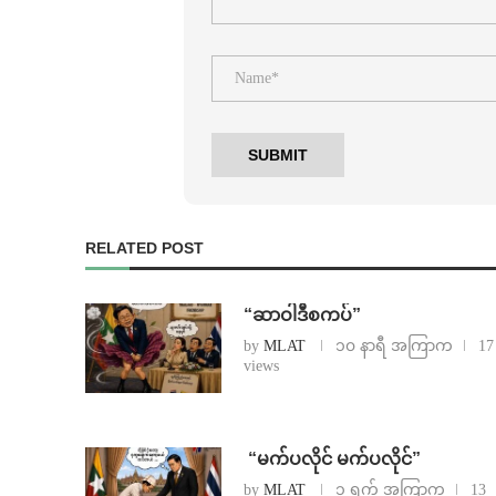
RELATED POST
“ဆာဝါဒီစကပ်”
by
MLAT
၁၀ နာရီ အကြာက
17
views
⁨ ⁨“မက်ပလိုင် မက်ပလိုင်”
by
MLAT
၁ ရက် အကြာက
13