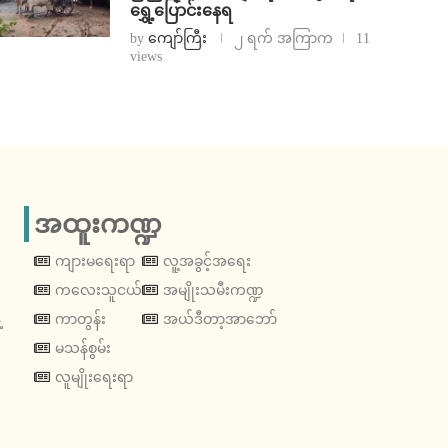
ရွှေ့ပြောင်းနေရ
by
ကျော်ကြီး
၂ ရက် အကြာက
11
views
အထူးကဏ္ဍ
ကျားမရေးရာ
လူ့အခွင့်အရေး
ကလေးသူငယ်
အမျိုးသမီးကဏ္ဍ
့
ကာတွန်း
အယ်ဒီတာ့အာဘော်
မသန်စွမ်း
လူမျိုးရေးရာ