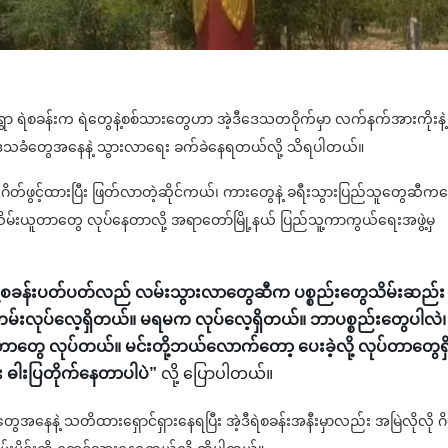
ိုင်ရွာ ရဲစခန်းက ရဲတွေနဲ့စစ်သားတွေဟာ အဲ့ဒီဒေသတဝိုက်မှာ လက်နက်အားကိုးနဲ့
ေသခံတွေအနေနဲ့ သွားလာရေး ခက်ခဲနေရတယ်လို့ သိရပါတယ်။
 ဂိတ်ဖွင့်ထားပြီး ဖြတ်လာတဲ့ဆိုင်ကယ်၊ ကားတွေနဲ့ ခရီးသွားပြည်သူတွေဆီက
မ်းယူတာတွေ လုပ်နေတာလို့ အရာတော်မြို့နယ် ပြည်သူ့ကာကွယ်ရေးအဖွဲ့မှ
ု့စခန်းပတ်ပတ်လည် လမ်းသွားလာတွေဆီက ပစ္စည်းတွေသိမ်းဆည်း
မ်းလုပ်လေ့ရှိတယ်။ မရမက လုပ်လေ့ရှိတယ်။ ဘာပစ္စည်းတွေပါလဲ၊
ွဲတာတွေ လုပ်တယ်။ မင်းတို့ဘယ်လောက်‌တော့ ပေးခဲ့လို့ လုပ်တာတွေရှ
 ဓါးပြတိုက်နေတာပါပဲ”
လို့ ပြောပါတယ်။
ေအနေနဲ့ သတိထားရှောင်ရှားနေရပြီး အဲ့ဒီရဲစခန်းအနီးမှာလည်း အမြဲလိုလို ဂ