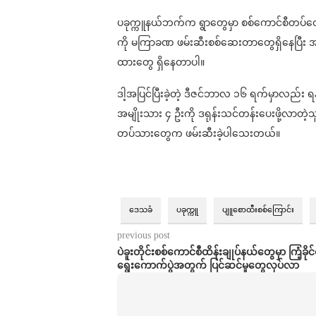
ပခုက္ကူနယ်ဘက်က ရွာတွေမှာ စစ်ကောင်စီတပ်တွေ
ကို မကြာခဏ ဖမ်းဆီးစစ်ဆေးတာတွေရှိနေပြီး အချိ
ထားတွေ ရှိနေတာပါ။
ဒါ့အပြင်ပြီးခဲ့တဲ့ ဒီဇင်ဘာလ ၁၆ ရက်မှာလည်း 
အမျိုးသား ၄ ဦးကို ဒရုန်းသင်တန်းပေးဖို့လာတဲ့သူတွ
တပ်သားတွေက ဖမ်းဆီးခဲ့ပါသေးတယ်။
ဒေသခံ
ပခုက္ကူ
ပျူစောထီးစစ်ကြောင်း
previous post
ပဲခူးတိုင်းစစ်ကောင်စီထိန်းချုပ်နယ်တွေမှာ ကြံ့ခိ
ရွေးကောက်ပွဲအတွက် ပြင်ဆင်မှုတွေလုပ်လာ