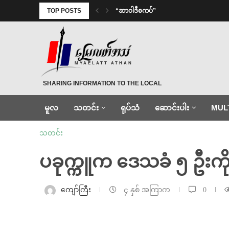
TOP POSTS
“ဆာဝါဒီစကပ်”
MYAELATT ATHAN
SHARING INFORMATION TO THE LOCAL
မူလ
သတင်း
ရုပ်သံ
ဆောင်းပါး
MUL
သတင်း
ပခုက္ကူက ဒေသခံ ၅ ဦးကို
ကျော်ကြီး
၄ နှစ် အကြာက
0