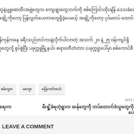
နဲ့ပျူစောထီးအဖွဲ့တွေက ကျေးရွာတွေဘက်ကို စစ်ကြောင်းထိုးချိန် ဒေသခံတ
ု့ကိုတော့ ပြန်လွှတ်ပေးတာတွေရှိခဲ့ပေမယ့် အချို့ကိုတော့ ပုဒ်မတပ် ထောင်
ရန်ကုန်ကနေ ခရီးသည်တင်ကးနဲ့လိုက်ပါလာတဲ့ အသက် ၂၀ နဲ့ ၂၅ ဝန်းကျင်ရှိ
ေလို့ စွပ်စွဲပြီး ပခုက္ကူမြို့နယ်၊ ဧရာဝတီတံတား (ပခုက္ကူ)ပေါ်မှာ စစ်ကောင်စီ
ဖမ်းသွား
မကွေး
မြေလတ်အသံ
next 
ုင်ရေးက
မီးရှို့ခံရတဲ့ရွာက ဆန်တွေကို တပ်ထောက်ခံသူတွေကိ
ပေ
LEAVE A COMMENT