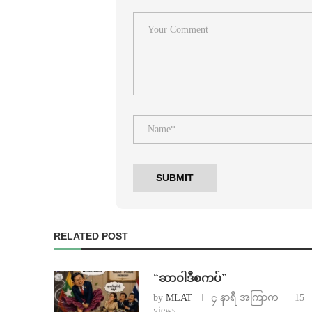
RELATED POST
“ဆာဝါဒီစကပ်”
by
MLAT
၄ နာရီ အကြာက
15
views