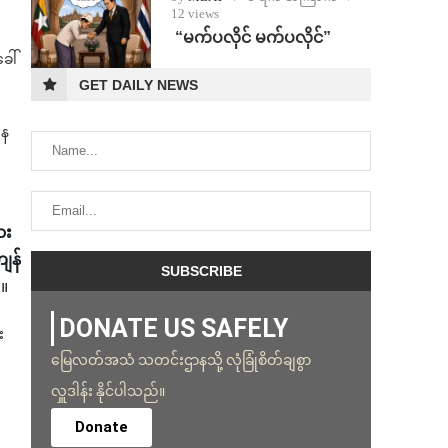
12 views
⁨ ⁨“မက်ပလိုင် မက်ပလိုင်”
ေါ်
GET DAILY NEWS
နေ
ား
ျန်
်။
DONATE US SAFELY
း
မြေလတ်အသံ သတင်းဌာနသို့ လုံခြုံစိတ်ချစွာ
လှူဒါန်း နိုင်ပါသည်။
Donate