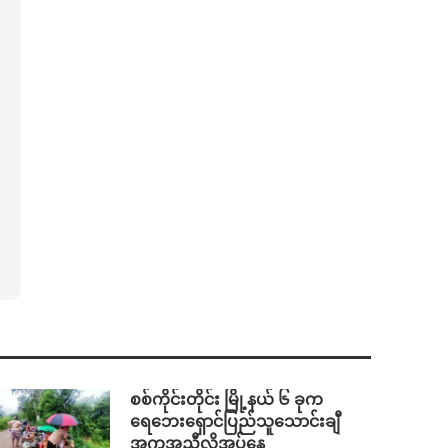
စစ်ကိုင်းတိုင်း မြို့နယ် ၆ ခုက
ရေဘေးရှောင်ပြည်သူသောင်းချီ
အကူအညီလိုအပ်နေ