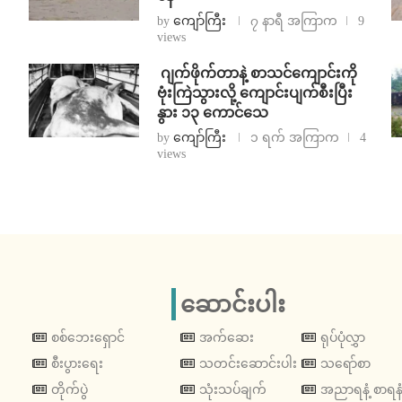
by
ကျော်ကြီး
၇ နာရီ အကြာက
9
views
⁨⁩ ⁨ဂျက်ဖိုက်တာနဲ့ စာသင်ကျောင်းကို
ဗုံးကြဲသွားလို့ ကျောင်းပျက်စီးပြီး
နွား ၁၃ ကောင်သေ
by
ကျော်ကြီး
၁ ရက် အကြာက
4
views
ဆောင်းပါး
စစ်ဘေးရှောင်
အက်ဆေး
ရုပ်ပုံလွှာ
စီးပွားရေး
သတင်းဆောင်းပါး
သရော်စာ
တိုက်ပွဲ
သုံးသပ်ချက်
အညာရနံ့ စာရနံ