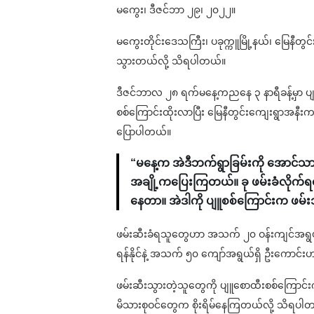
မကွေး၊ ဒီဇင်ဘာ ၂၉၊ ၂၀၂၂။
မကွေးတိုင်းဒေသကြီး၊ ပခုက္ကူမြို့နယ်၊ မြေနီ
သွားတယ်လို့ သိရပါတယ်။
ဒီဇင်ဘာလ ၂၈ ရက်မနေ့ကညနေ ၃ နာရီခန့်မှာ 
စစ်ကြောင်းထိုးလာပြီး မြေနီတွင်းကျေးရွာအနီး
ပြောပါတယ်။
“မနေ့က အဲဒီဘက်ရွာခြမ်းကို အောင်သာ
အချို့ကပြေးကြတယ်။ ခု ဖမ်းခံလိုက်ရတဲ
နေတာ။ အဲဒါကို ပျူစစ်ကြောင်းက ဖမ်းသ
ဖမ်းဆီးခံရသူတွေဟာ အသက် ၂၀ ဝန်းကျင်အရွယ်တွ
ရန်နိုင်နဲ့ အသက် ၅၀ ကျော်အရွယ်ရှိ ဦးကောင်းဟ
ဖမ်းဆီးသွားတဲ့သူတွေကို ပျူစောထီးစစ်ကြောင်း
မိသားစုဝင်တွေက စိုးရိမ်နေကြတယ်လို့ သိရပါ