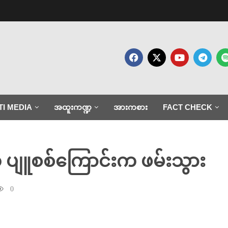
TI MEDIA
အထူးကဏ္ဍ
အားကစား
FACT CHECK
 ပျူစစ်ကြောင်းက ဖမ်းသွား
0