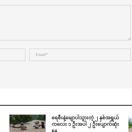
ရေစီးနဲ့မျောပါသွားတဲ့ ၂ နှစ်အရွယ်
ကလေး ၁ ဦးအပါ ၂ ဦးပျောက်ဆုံး
နေ