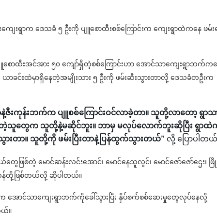
တွင်းကျေးရွာက ဒေသခံ ၅ ဦးကို ပျူစောထီးစစ်ကြောင်းက ကျေးရွာထဲကနေ ဖမ်းခ
ပျူစောထီးအင်အား ၅၀ ကျော်ရှိတဲ့စစ်ကြောင်းဟာ အောင်သာကျေးရွာဘက်က
က ယာခင်းထဲမှာရှိနေတဲ့အမျိုးသား ၅ ဦးကို ဖမ်းဆီးသွားတာလို့ ဒေသခံတဦးက
နဲ့ဇီးကုန်းဘက်က ပျူစစ်ကြောင်းဝင်လာခဲ့တာ။ သူတို့လာတော့ ရွာသ
့သူတွေက သူတို့နဲ့မဆိုင်ဘူး။ ဘာမှ မလုပ်လောက်ဘူးဆိုပြီး ရွာထဲက
ွားတာ။ သူတို့ကို ဖမ်းပြီးတာနဲ့ပြန်ထွက်သွားတယ်”
လို့ ပြောပါတယ
ေဖြစ်တဲ့ မောင်ဆန်းလင်းအောင်၊ မောင်နေသူလွင်၊ မောင်ဇော်ဇော်ဌေး၊ ဖြို
န်တို့ဖြစ်တယ်လို့ ဆိုပါတယ်။
က အောင်သာကျေးရွာဘက်ကိုခေါ်သွားပြီး နှိပ်စက်စစ်ဆေးမှုတွေလုပ်နေလို့
တယ်။