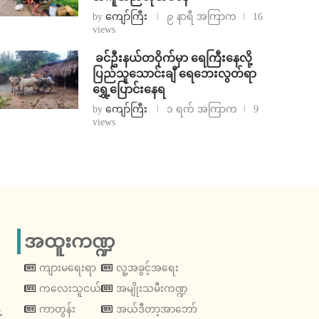
by
ကျော်ကြီး
၉ နာရီ အကြာက
16
views
⁩ ⁨ခင်ဦးနယ်တဝိုက်မှာ ရေကြီးနေလို့
ပြည်သူသောင်းချီ ရေဘေးလွတ်ရာ
ရွှေ့ပြောင်းနေရ
by
ကျော်ကြီး
၁ ရက် အကြာက
9
views
အထူးကဏ္ဍ
ကျားမရေးရာ
လူ့အခွင့်အရေး
ကလေးသူငယ်
အမျိုးသမီးကဏ္ဍ
့
ကာတွန်း
အယ်ဒီတာ့အာဘော်