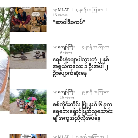
by
MLAT
၄ နာရီ အကြာက
15 views
“ဆာဝါဒီစကပ်”
by
ကျော်ကြီး
၇ နာရီ အကြာက
9 views
ရေစီးနဲ့မျောပါသွားတဲ့ ၂ နှစ်
အရွယ်ကလေး ၁ ဦးအပါ ၂
ဦးပျောက်ဆုံးနေ
by
ကျော်ကြီး
၉ နာရီ အကြာက
16 views
စစ်ကိုင်းတိုင်း မြို့နယ် ၆ ခုက
ရေဘေးရှောင်ပြည်သူသောင်း
ချီ အကူအညီလိုအပ်နေ
by
MLAT
၁ ရက် အကြာက