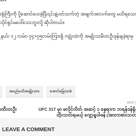
ုံကြီးကို ပို့ဆောင်ပေးခဲ့ပြီး၎င်းနဲ့ပတ်သက်တဲ့ အချက်အလက်တွေ မသိရသေ
ပိုင်ရှင်မပေါ်သေးဘူးလို့ ဆိုပါတယ်။
်၊ ၁၂ လမ်း၊ ၇၄×၇၅လမ်းကြားရှိ ကျုံးထဲကို အမျိုးသမီးတဦးခုန်ချခဲ့ရာမှ
အမည်မသိအမျိုးသား
အောင်မြေသာစံ
next 
ောထီးတဦး
UFC 317 မှာ ဖလိုင်းဝိတ် အဆင့် ၁ နေရာက ဘရန်ဒန်ရိုဗ
ထိုးသတ်ရမယ့် ဂျော့ရှုဝါဗန် (အားကစားသတ
LEAVE A COMMENT