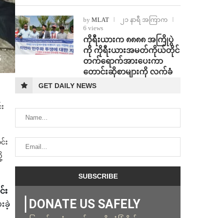
by
MLAT
၂၁ နာရီ အကြာက
6 views
ကိုရီးယားက ၈၈၈၈ အကြိုပွဲ
ကို ကိုရီးယားအမတ်ကိုယ်တိုင်
တက်ရောက်အားပေးကာ
တောင်းဆိုစာများကို လက်ခံ
GET DAILY NEWS
်း
င်း
့
်း
DONATE US SAFELY
ခဲ့