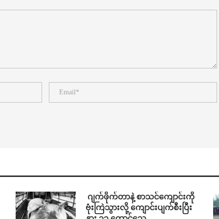
⁨⁩ ⁨ဂျက်ဖိုက်တာနဲ့ စာသင်ကျောင်းကို
ဗုံးကြဲသွားလို့ ကျောင်းပျက်စီးပြီး
နွား ၁၃ ကောင်သေ