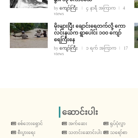
by
ကျော်ကြီး
၄ နာရီ အကြာက
4
views
⁨မိုးများပြီး ချောင်းရေတက်လို့ ကော
လင်းနယ်က ရွာပေါင်း ၁၀၀ ကျော်
ရေကြီးနေ
by
ကျော်ကြီး
၁ ရက် အကြာက
17
views
ဆောင်းပါး
စစ်ဘေးရှောင်
အက်ဆေး
ရုပ်ပုံလွှာ
စီးပွားရေး
သတင်းဆောင်းပါး
သရော်စာ