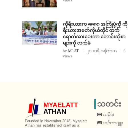
views
ကိုရီးယားက ၈၈၈၈ အကြိုပွဲကို ကို
ရီးယားအမတ်ကိုယ်တိုင် တက်
ရောက်အားပေးကာ တောင်းဆိုစာ
များကို လက်ခံ
by
MLAT
၂၁ နာရီ အကြာက
6
views
သတင်း
MYAELATT
ATHAN
သမိုင်း
Founded in November 2018, Myaelatt
အင်တာဗျူး
Athan has established itself as a