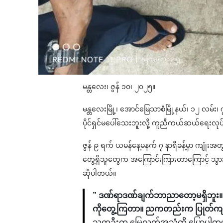
မန္တလေး၊ ဇွန် ၁၀၊ ၂၀၂၅။
မန္တလေးမြို့၊ အောင်မြေသာစံမြို့နယ်၊ ၁၂ လမ်
ပိုင်ရှင်မပေါ်သေးဘူးလို့ ကူညီကယ်ဆယ်ရေးလ
ဇွန် ၉ ရက် ယမန်နေ့မနက် ၇ နာရီခန့်မှာ ကျုံ
တွေ့ရှိသူတွေက အကြောင်းကြားတာကြောင့် သွ
ဆိုပါတယ်။
” ဒဏ်ရာဒဏ်ချက်ဘာညာတော့မရှိဘူး။ 
ကိုတွေ့ကြတာ။ ညကတည်းက ပြုတ်က
သူတဦးက မြေလတ်အသံကို ပြောပါတ