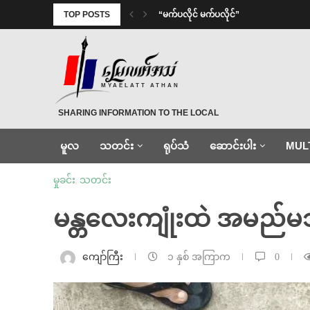
TOP POSTS
⁨ ⁨“မက်ပလိုင် မက်ပလိုင်”
MYAELATT ATHAN
SHARING INFORMATION TO THE LOCAL
မူလ
သတင်း
ရုပ်သံ
ဆောင်းပါး
MUL
မှုခင်း
,
သတင်း
မန္တလေးကျုံးထဲ အမည်မသိ
ကျော်ကြီး
၁ နှစ် အကြာက
0