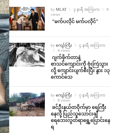
by
MLAT
၃ နာရီ အကြာက
8
views
⁨ ⁨“မက်ပလိုင် မက်ပလိုင်”
by
ကျော်ကြီး
၄ နာရီ အကြာက
4 views
⁨⁩ ⁨ဂျက်ဖိုက်တာနဲ့
စာသင်ကျောင်းကို ဗုံးကြဲသွား
လို့ ကျောင်းပျက်စီးပြီး နွား ၁၃
ကောင်သေ
by
ကျော်ကြီး
၇ နာရီ အကြာက
8 views
⁩ ⁨ခင်ဦးနယ်တဝိုက်မှာ ရေကြီး
နေလို့ ပြည်သူသောင်းချီ
ရေဘေးလွတ်ရာရွှေ့ပြောင်းနေ
ရ