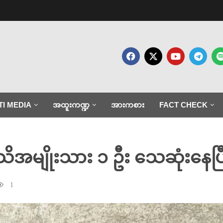
TI MEDIA
အထူးကဏ္ဍ
အားကစား
FACT CHECK
အမျိုးသား ၁ ဦး သေဆုံးနေပြီး 
1