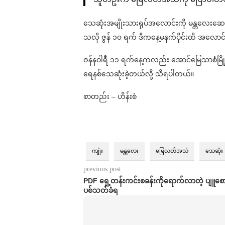
သေဆုံးအမျိုးသားရုပ်အလောင်းကို မန္တလေးဆေးရ
သလို ဇွန် ၁၀ ရက် ဒီကနေ့မနက်ပိုင်းထိ အလောင်း
ဇန်နဝါရီ ၁၁ ရက်နေ့ကလည်း အောင်မြေသာစံမြို့နယ
ရေနစ်သေဆုံးခဲ့တယ်လို့ သိရပါတယ်။
စာတည်း – ဟိန်းစံ
ကျုံး
မန္တလေး
မြေလတ်အသံ
သေဆုံး
previous post
PDF ရှေ့တန်းကင်းစခန်းကိုရောက်လာတဲ့ ပျူစ
ပစ်သတ်ခံရ