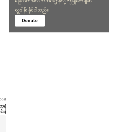
မြေလတ်အသံ သတင်းဌာနသို့ လုံခြုံစိတ်ချစွာ
လှူဒါန်း နိုင်ပါသည်။
း
Donate
post
ာနဲ့
င်း)