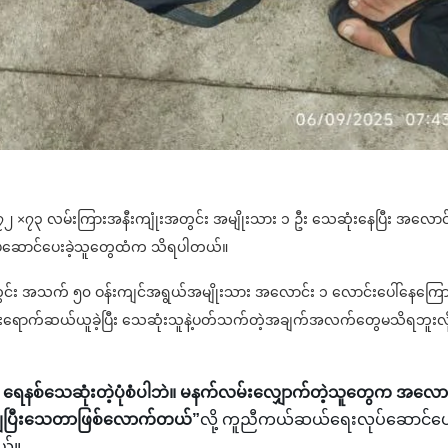
း၊ ၇၂ ×၇၃ လမ်းကြားအနီးကျုံးအတွင်း အမျိုးသား ၁ ဦး သေဆုံးနေပြီး အလောင
ုပ်ဆောင်ပေးခဲ့သူတွေထံက သိရပါတယ်။
းအတွင်း အသက် ၅၀ ဝန်းကျင်အရွယ်အမျိုးသား အလောင်း ၁ လောင်းပေါ်နေကြော
ားရောက်ဆယ်ယူခဲ့ပြီး သေဆုံးသူနဲ့ပတ်သက်တဲ့အချက်အလက်တွေမသိရဘူးလို
ရေနစ်သေဆုံးတဲ့ပုံစံပါဘဲ။ မနက်လမ်းလျှောက်တဲ့သူတွေက အလောင
ျပြီးသေတာဖြစ်လောက်တယ်”
လို့ ကူညီကယ်ဆယ်ရေးလုပ်ဆောင်ပေး
ယ်။