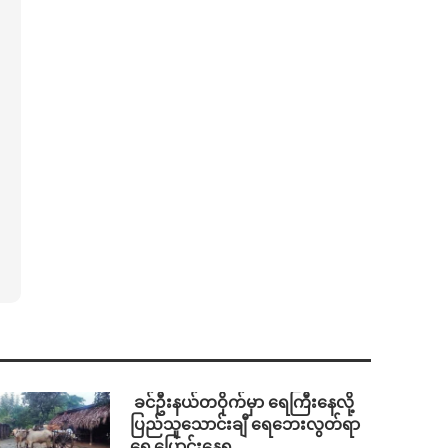
⁩ ⁨ခင်ဦးနယ်တဝိုက်မှာ ရေကြီးနေလို့
ပြည်သူသောင်းချီ ရေဘေးလွတ်ရာ
ရွှေ့ပြောင်းနေရ