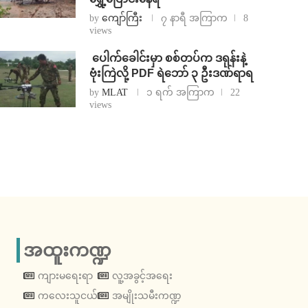
by
ကျော်ကြီး
၇ နာရီ အကြာက
8
views
⁩ ⁨ပေါက်ခေါင်းမှာ စစ်တပ်က ဒရုန်းနဲ့
ဗုံးကြဲလို့ PDF ရဲဘော် ၃ ဦးဒဏ်ရာရ
by
MLAT
၁ ရက် အကြာက
22
views
အထူးကဏ္ဍ
ကျားမရေးရာ
လူ့အခွင့်အရေး
ကလေးသူငယ်
အမျိုးသမီးကဏ္ဍ