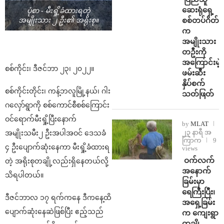
ဆေးရုံရှေ့
ပုံစာ - မီးရှို့ခံထားရတဲ့
စစ်တပ်ဂိတ်
အမျိုးသား ၂ ဦး၏ အရိုးစု။
က
အမျိုးသား
တဦးကို
အကြောင်းမဲ့
စစ်ကိုင်း၊ ဒီဇင်ဘာ ၂၃၊ ၂၀၂၂။
ဖမ်းဆီး
နှိပ်စက်
စစ်ကိုင်းတိုင်း၊ ကန့်ဘလူမြို့နယ်၊ ဂါး
သတ်ဖြတ်
ဂလှော်ရွာကို စစ်ကောင်စီစစ်ကြောင်း
ဝင်ရောက်မီးရှို့ပြီးနောက်
by
MLAT
၂၃ နာရီ အ
အမျိုးသမီး၂ ဦးအပါအဝင် ဒေသခံ
ကြာက
9
၄ ဦးပျောက်ဆုံးနေကာ မီးရှို့ခံထားရ
views
⁩ ⁨ဝက်လက်
တဲ့ အရိုးစုတချို့လည်းရှိနေတယ်လို့
အနောက်
သိရပါတယ်။
ခြမ်းမှာ
ရေကြီးပြီး၊
ဒီဇင်ဘာလ ၁၇ ရက်ကနေ ဒီကနေ့ထိ
အရှေ့ခြမ်း
ပျောက်ဆုံးနေဆဲဖြစ်ပြီး ဧည့်သည်
က ကျေးရွာ
တချို့