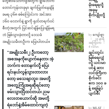
တွေစားသောက်ဖို့အတွက် ရွာဘေးက
မိုးရေရလို့
တောင်ကုန်းတခုမှာ ချက်ပြုတ်နေချိန်
အခုမှ
ခမရ-‌၃၆၈ စစ်ကြောင်းက အင်အား
စိုက်ပျိုးလို့
ရ
၁၆၀ လောက်နဲ့ ရွာကို ရုတ်တရက်ဝင်
စီးတဲ့အတွက် ပြင်ဆင်ချိန်ပြေးချိန်မရ
by
ကျော်စွာ
ဘဲ ဖြစ်သွားခဲ့တာလို့ ဒေသခံ
၂၃ နာရီ
အမျိုးသမီးတဦးက ပြောပါတယ်။
အကြာက
4 views
ချင်းတွင်း
“အမျိုးသမီး၂ ဦးကတော့
မြစ်ရေလျှံ
အစအနကိုပျောက်နေတာ၊ အဲ့
လို့ ယင်းမာ
ဘက်က တောနက်လို့ ပြေး
ပင်နဲ့ ဆား
ရင်းနယ်လွန်သွားတာလား
လင်းကြီးက
စိုက်ခင်း
တော့ မသေချာဘူး၊ အမတို့
ဧက ၁၀၀ ခ
အတွေ့ကြုံအရဆိုရင်တော့
န့် ရေမြုပ်
ဖမ်းသွားပြီထင်တယ်၊ ညမ
ပျက်စီး
လေးတယောက်ဆို အမတို့
ရဲဘော်နဲ့အိမ်ထောင်ကျတဲ့
by
MLAT