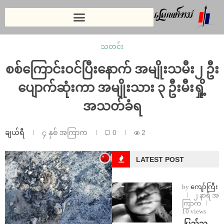
သတင်း
စစ်ကြောင်းဝင်ပြီးနောက် အမျိုးသမီး၂ ဦး
ပျောက်ဆုံးကာ အမျိုးသား ၃ ဦးမီးရှို့
အသတ်ခံရ
ချယ်ရီ
၄ နှစ် အကြာက
0
2
LATEST POST
by
ကျော်ကြီး
၂ နာရီ အ
ကြာက
10 views
⁩ ⁨ပြည်သူ