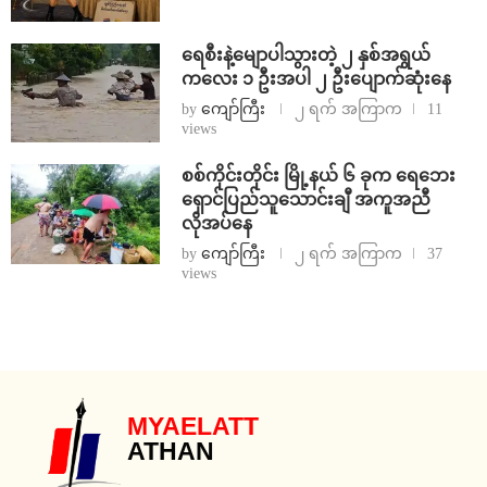
ရေစီးနဲ့မျောပါသွားတဲ့ ၂ နှစ်အရွယ်
ကလေး ၁ ဦးအပါ ၂ ဦးပျောက်ဆုံးနေ
by
ကျော်ကြီး
၂ ရက် အကြာက
11
views
စစ်ကိုင်းတိုင်း မြို့နယ် ၆ ခုက ရေဘေး
ရှောင်ပြည်သူသောင်းချီ အကူအညီ
လိုအပ်နေ
by
ကျော်ကြီး
၂ ရက် အကြာက
37
views
MYAELATT
ATHAN