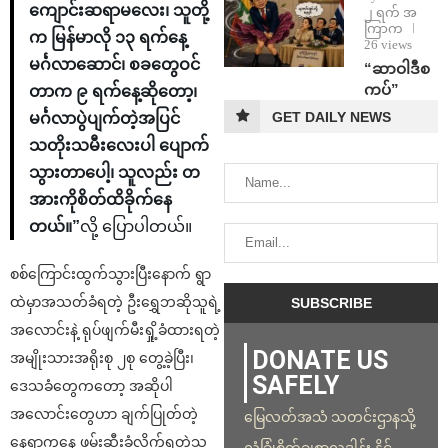
ကျောင်းဆရာမလေး၊ သူတို့
၂ ရက် အ
ကြာက
က မြန်မာလို ၁၃ ရက်နေ့
26 views
မင်္ဂလာဆောင်၊ စခတွေဝင်
“ဆာဝါဒီစ
ကပ်”
တာက ၉ ရက်နေ့ဆိုတော့၊
GET DAILY NEWS
မင်္ဂလာပွဲပျက်တဲ့အပြင်
သတိုးသမီးလေးပါ ပျောက်
သွားတာပေါ့၊ သူလည်း တ
အားကိုစိတ်ထိခိုက်နေ
တယ်။”
လို့ ပြောပါတယ်။
စစ်ကြောင်းထွက်သွားပြီးနောက် ရွာ
ထဲမှာအသတ်ခံရတဲ့ ဦးရွှေဘဆိုသူရဲ့
အလောင်းနဲ့ ရုပ်ဖျက်မီးရှို့ခံထားရတဲ့
DONATE US
အမျိုးသားအရိုးစု ၂စု တွေ့ခဲ့ပြီး၊
SAFELY
ဒေသခံတွေကတော့ အဆိုပါ
အလောင်းတွေဟာ ချက်ပြုတ်တဲ့
မြေလတ်အသံ သတင်းဌာနသို့
နေရာကနေ ဖမ်းဆီးခံလိုက်ရတဲ့သူ
လုံခြုံစိတ်ချစွာလှူဒါန်း နိုင်