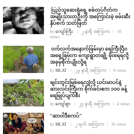
⁩ ⁨ပြည်သူဆေးရုံရှေ့ စစ်တပ်ဂိတ်က
အမျိုးသားတဦးကို အကြောင်းမဲ့ ဖမ်းဆီး
နှိပ်စက် သတ်ဖြတ်
by
ကျော်ကြီး
၂ နာရီ အကြာက
10
views
⁩ ⁨ဝက်လက်အနောက်ခြမ်းမှာ ရေကြီးပြီး၊
အရှေ့ခြမ်းက ကျေးရွာတချို့ မိုးရေရလို့
အခုမှစိုက်ပျိုးလို့ရ
by
MLAT
၂၃ နာရီ အကြာက
9 views
ချင်းတွင်းမြစ်ရေလျှံလို့ ယင်းမာပင်နဲ့
ဆားလင်းကြီးက စိုက်ခင်းဧက ၁၀၀ ခန့်
ရေမြုပ်ပျက်စီး
by
ကျော်စွာ
၂၃ နာရီ အကြာက
4 views
“ဆာဝါဒီစကပ်”
by
MLAT
၂ ရက် အကြာက
26 views