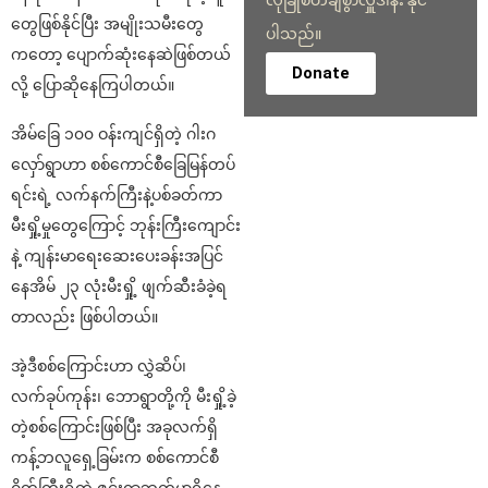
တွေဖြစ်နိုင်ပြီး အမျိုးသမီးတွေ
ပါသည်။
ကတော့ ပျောက်ဆုံးနေဆဲဖြစ်တယ်
Donate
လို့ ပြောဆိုနေကြပါတယ်။
အိမ်ခြေ ၁၀၀ ဝန်းကျင်ရှိတဲ့ ဂါးဂ
လှော်ရွာဟာ စစ်ကောင်စီခြေမြန်တပ်
ရင်းရဲ့ လက်နက်ကြီးနဲ့ပစ်ခတ်ကာ
မီးရှို့မှုတွေကြောင့် ဘုန်းကြီးကျောင်း
နဲ့ ကျန်းမာရေးဆေးပေးခန်းအပြင်
နေအိမ် ၂၃ လုံးမီးရှို့ ဖျက်ဆီးခံခဲ့ရ
တာလည်း ဖြစ်ပါတယ်။
အဲ့ဒီစစ်ကြောင်းဟာ လွှဲ‌‌ဆိပ်၊
လက်ခုပ်ကုန်း၊ ဘောရွာတို့ကို မီးရှို့ခဲ့
တဲ့စစ်ကြောင်းဖြစ်ပြီး အခုလက်ရှိ
ကန့်ဘလူရှေ့ခြမ်းက စစ်ကောင်စီ
ဂိတ်ကြီးရှိတဲ့ ဇင်းရွာဘက်မှာရှိနေ