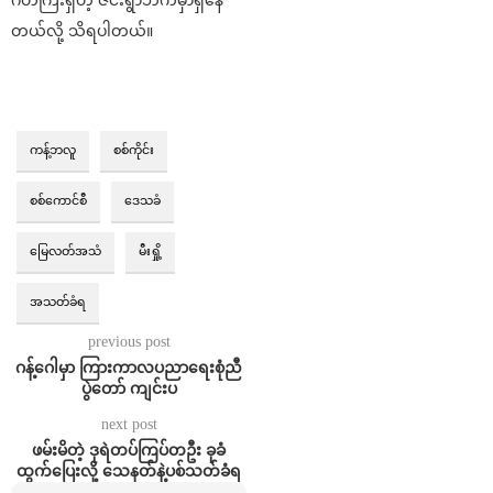
တယ်လို့ သိရပါတယ်။
ကန့်ဘလူ
စစ်ကိုင်း
စစ်ကောင်စီ
‌ဒေသခံ
မြေလတ်အသံ
မီးရှို့
အသတ်ခံရ
previous post
ဂန့်ဂေါမှာ ကြားကာလပညာရေးစုံညီ
ပွဲတော် ကျင်းပ
next post
ဖမ်းမိတဲ့ ဒုရဲတပ်ကြပ်တဦး ခုခံ
ထွက်ပြေးလို့ သေနတ်နဲ့ပစ်သတ်ခံရ