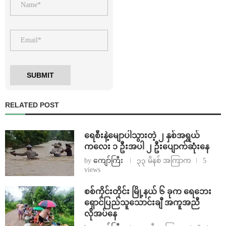
RELATED POST
ရေစီးနဲ့မျောပါသွားတဲ့ ၂ နှစ်အရွယ်
ကလေး ၁ ဦးအပါ ၂ ဦးပျောက်ဆုံးနေ
by
ကျော်ကြီး
၃၃ မိနစ် အကြာက
5
views
စစ်ကိုင်းတိုင်း မြို့နယ် ၆ ခုက ရေဘေး
ရှောင်ပြည်သူသောင်းချီ အကူအညီ
လိုအပ်နေ