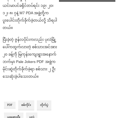
ယင်းမာပင်ခရိုင်တပ်ရင်း ၁၉၊ ၂၀၊
၁၂၊ ၈၊ ၇နဲ့ M7 PDA အဖွဲ့တို့က
ပူးပေါင်းတိုက်ခိုက်ခဲ့တယ်လို့ သိရပါ
တယ်။
ပြီးခဲ့တဲ့ ဇွန်လပိုင်းကလည်း ပုလဲမြို့
ပေါ်ကထွက်လာတဲ့ စစ်သားအင်အား
၂၀ ခန့်ကို မြကုန်းကျေးရွာအနောက်
ဘက်မှာ Pale Jokers PDF အဖွဲ့က
မိုင်းဆွဲတိုက်ခိုက်ခဲ့ရာ စစ်သား ၂ ဦး
သေဆုံးခဲ့ပါသေးတယ်။
PDF
စစ်ကိုင်း
တိုက်ပွဲ
ပျူစောထီး
ပုလဲ