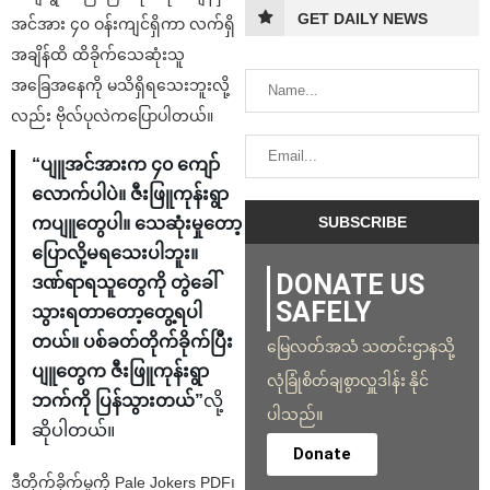
GET DAILY NEWS
အင်အား ၄၀ ဝန်းကျင်ရှိကာ လက်ရှိ
အချိန်ထိ ထိခိုက်သေဆုံးသူ
အခြေအနေကို မသိရှိရသေးဘူးလို့
လည်း ဗိုလ်ပုလဲကပြောပါတယ်။
“ပျူအင်အားက ၄၀ ကျော်
လောက်ပါပဲ။ ဇီးဖြူကုန်းရွာ
ကပျူတွေပါ။ သေဆုံးမှုတော့
ပြောလို့မရသေးပါဘူး။
DONATE US
ဒဏ်ရာရသူတွေကို တွဲခေါ်
SAFELY
သွားရတာတော့တွေ့ရပါ
တယ်။ ပစ်ခတ်တိုက်ခိုက်ပြီး
မြေလတ်အသံ သတင်းဌာနသို့
ပျူတွေက ဇီးဖြူကုန်းရွာ
လုံခြုံစိတ်ချစွာလှူဒါန်း နိုင်
ဘက်ကို ပြန်သွားတယ်”
လို့
ပါသည်။
ဆိုပါတယ်။
Donate
ဒီတိုက်ခိုက်မှုကို Pale Jokers PDF၊