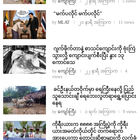
by
ကျော်ကြီး
၂ နာရီ အကြာက
5 views
⁨ ⁨“မက်ပလိုင် မက်ပလိုင်”
by
MLAT
၂၁ နာရီ အကြာက
11 views
⁨⁩ ⁨ဂျက်ဖိုက်တာနဲ့ စာသင်ကျောင်းကို ဗုံးကြဲ
သွားလို့ ကျောင်းပျက်စီးပြီး နွား ၁၃
ကောင်သေ
by
ကျော်ကြီး
၂၂ နာရီ အကြာက
4
views
⁩ ⁨ခင်ဦးနယ်တဝိုက်မှာ ရေကြီးနေလို့ ပြည်
သူသောင်းချီ ရေဘေးလွတ်ရာရွှေ့ပြောင်း
နေရ
by
ကျော်ကြီး
၁ ရက် အကြာက
9 views
ကိုရီးယားက ၈၈၈၈ အကြိုပွဲကို ကိုရီး
ယားအမတ်ကိုယ်တိုင် တက်ရောက်
အားပေးကာ တောင်းဆိုစာများကို လက်ခံ