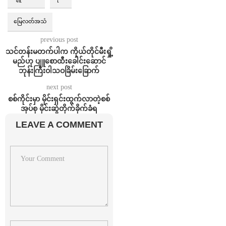
မြေလတ်အသံ
previous post
သင်တန်းမတက်ပါက ကိုယ်တိုင်မီးရှို့
မည်ဟု ပျူစောထီးခေါင်းဆောင်
ဘုန်းကြီးဝါသဝခြိမ်းခြောက်
next post
စစ်ကိုင်းမှာ မိုင်းရှင်းထွက်လာတဲ့စစ်
အုပ်စု မိုင်းဆွဲတိုက်ခိုက်ခံရ
LEAVE A COMMENT