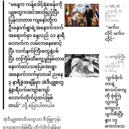
“မနေ့က ကန့်ဒေါင့်ရဲစခန်းကို
by
MLAT
၂၁ နာရီ အ
ပျုတွေကအင်အားဖြည့်ပြီး
ကြာက
ပြန်လာတာ။ ကျနော်တို့က
11 views
⁨ ⁨“မက်ပ
ဦးနှောက်ရွာရဲ့အနောက်ဘက်
လိုင် မက်ပ
အရောက်မှာ နေ့လည် ၁၁ နာရီ
လိုင်”
လောက်က လမ်းကနေစောင့်
ပြီး လက်နက်ကြီးတွေနဲ့ပစ်
by
ကျော်ကြီး
ပြီး တကြိမ်ထိတွေ့မှုဖြစ်တာ။
၂၂ နာရီ
အကြာက
နောက်ထပ်သပြေအေးရွာ
4 views
အနောက်ဘက်မှာတခါ ညနေ
⁨⁩ ⁨ဂျက်ဖိုက်
၃ နာရီခွဲအချိန်မှာ အဲဒီပျူတွေ
တာနဲ့
စာသင်ကျောင
နဲ့နာရီဝက်ကျော်ကျော်
ကို ဗုံးကြဲ
လောက်တိုက်ပွဲထပ်ဖြစ်
သွားလို့
တယ်”
လို့ ပြောပါတယ်။
ကျောင်း
ပျက်စီးပြီး
အဲ့ဒီပျူစောထီးတွေဟာ ဇီးဖြူကုန်း
နွား ၁၃
ကောင်သေ
ကျေးရွာကဖြစ်ပြီး တိုက်ခိုက်ချိန်မှာ