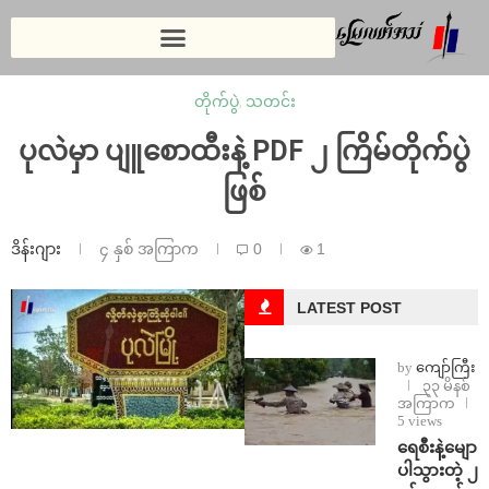
တိုက်ပွဲ
,
သတင်း
ပုလဲမှာ ပျူစောထီးနဲ့ PDF ၂ ကြိမ်တိုက်ပွဲ
ဖြစ်
ဒိန်းဂျား
၄ နှစ် အကြာက
0
1
LATEST POST
by
ကျော်ကြီး
၃၃ မိနစ်
အကြာက
5 views
ရေစီးနဲ့မျော
ပါသွားတဲ့ ၂