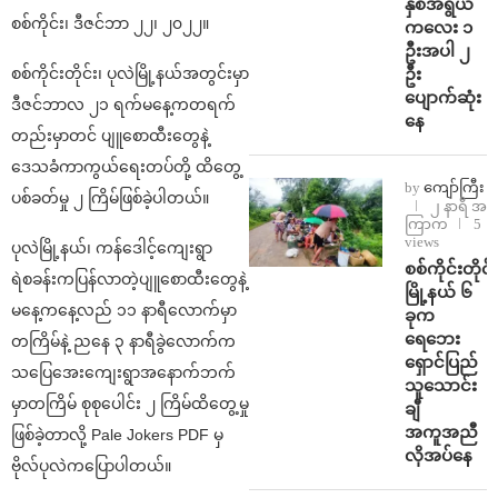
နှစ်အရွယ်
စစ်ကိုင်း၊ ဒီဇင်ဘာ ၂၂၊ ၂၀၂၂။
ကလေး ၁
ဦးအပါ ၂
ဦး
စစ်ကိုင်းတိုင်း၊ ပုလဲမြို့နယ်အတွင်းမှာ
ပျောက်ဆုံး
ဒီဇင်ဘာလ ၂၁ ရက်မနေ့ကတရက်
နေ
တည်းမှာတင် ပျူစောထီးတွေနဲ့
ဒေသခံကာကွယ်ရေးတပ်တို့ ထိတွေ့
by
ကျော်ကြီး
ပစ်ခတ်မှု ၂ ကြိမ်ဖြစ်ခဲ့ပါတယ်။
၂ နာရီ အ
ကြာက
5
views
ပုလဲမြို့နယ်၊ ကန်ဒေါင့်ကျေးရွာ
စစ်ကိုင်းတိုင်း
ရဲစခန်းကပြန်လာတဲ့ပျူစောထီးတွေနဲ့
မြို့နယ် ၆
မနေ့ကနေ့လည် ၁၁ နာရီလောက်မှာ
ခုက
ရေဘေး
တကြိမ်နဲ့ ညနေ ၃ နာရီခွဲလောက်က
ရှောင်ပြည်
သပြေအေးကျေးရွာအနောက်ဘက်
သူသောင်း
မှာတကြိမ် စုစုပေါင်း ၂ ကြိမ်ထိတွေ့မှု
ချီ
အကူအညီ
ဖြစ်ခဲ့တာလို့ Pale Jokers PDF မှ
လိုအပ်နေ
ဗိုလ်ပုလဲကပြောပါတယ်။