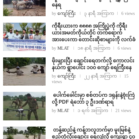
နေရ
by
ကျော်ကြီး
၃ နာရီ အကြာက
6 views
ကိုရီးယားက ၈၈၈၈ အကြိုပွဲကို ကိုရီး
ယားအမတ်ကိုယ်တိုင် တက်ရောက်
အားပေးကာ တောင်းဆိုစာများကို လက်ခံ
by
MLAT
၁၈ နာရီ အကြာက
6 views
⁨မိုးများပြီး ချောင်းရေတက်လို့ ကောလင်း
နယ်က ရွာပေါင်း ၁၀၀ ကျော် ရေကြီးနေ
by
ကျော်ကြီး
၂၂ နာရီ အကြာက
15
views
⁩ ⁨ပေါက်ခေါင်းမှာ စစ်တပ်က ဒရုန်းနဲ့ဗုံးကြဲ
လို့ PDF ရဲဘော် ၃ ဦးဒဏ်ရာရ
by
MLAT
၁ ရက် အကြာက
21 views
⁩ ⁨တန့်ဆည်နဲ့ ကန့်ဘလူဘက်မှာ မူးမြစ်နဲ့
စည်တုံလုံးချောင်း ရေလျှံလို့ ကျေးရွာ ၄၀