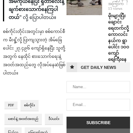
အိမ်ကိုယ်နေပြီး ရှိတာလေးနဲ့
အကြာက
15 views
ချက်စားသောက်နေကြပါ
⁨မိုးများပြီး
တယ်”
လို့ ပြောပါတယ်။
ချောင်း
ရေတက်လို့
စစ်ကိုင်းတိုင်းအတွင်းမှာ စစ်ကောင်စီ
ကောလင်း
က မီးရှို့လို့ ပြာကျသွားတဲ့ အိမ်ခြေ
နယ်က ရွာ
ပေါင်း ၁၀၀
ပေါင်း ၂၇,၄၉၆ ကျော်ရှိနေပြီး သူတို့
ကျော်
အတွက် နေထိုင် စားသောက်ရေးနဲ့
ရေကြီးနေ
အဝတ်အထည်တွေ လိုအပ်နေဆဲဖြစ်
GET DAILY NEWS
ပါတယ်။
PDF
စစ်ကိုင်း
စောင်နဲ့ အဝတ်အထည်
ဒီပဲယင်း
ပြည်သူ
မြေလတ်အသံ