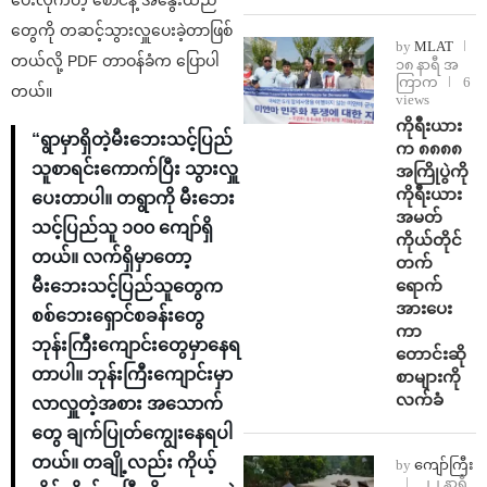
ပေးလိုက်တဲ့ စောင်နဲ့ အနွေးထည်
တွေကို တဆင့်သွားလှူပေးခဲ့တာဖြစ်
by
MLAT
တယ်လို့ PDF တာဝန်ခံက ပြောပါ
၁၈ နာရီ အ
ကြာက
6
တယ်။
views
ကိုရီးယား
“ရွာမှာရှိတဲ့မီးဘေးသင့်ပြည်
က ၈၈၈၈
သူစာရင်းကောက်ပြီး သွားလှူ
အကြိုပွဲကို
ကိုရီးယား
ပေးတာပါ။ တရွာကို မီးဘေး
အမတ်
သင့်ပြည်သူ ၁၀၀ ကျော်ရှိ
ကိုယ်တိုင်
တယ်။ လက်ရှိမှာတော့
တက်
ရောက်
မီးဘေးသင့်ပြည်သူ‌တွေက
အားပေး
စစ်ဘေးရှောင်စခန်းတွေ
ကာ
ဘုန်းကြီးကျောင်းတွေမှာနေရ
တောင်းဆို
တာပါ။ ဘုန်းကြီးကျောင်းမှာ
စာများကို
လက်ခံ
လာလှူတဲ့အစား အသောက်
တွေ ချက်ပြုတ်ကျွေးနေရပါ
တယ်။ တချို့လည်း ကိုယ့်
by
ကျော်ကြီး
၂၂ နာရီ