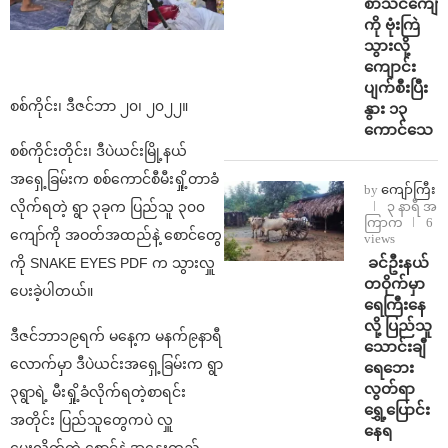
စာသင်ကျောင
ကို ဗုံးကြဲ
သွားလို့
ကျောင်း
ပျက်စီးပြီး
စစ်ကိုင်း၊ ဒီဇင်ဘာ ၂၀၊ ၂၀၂၂။
နွား ၁၃
ကောင်သေ
စစ်ကိုင်းတိုင်း၊ ဒီပဲယင်းမြို့နယ်
အရှေ့ခြမ်းက စစ်ကောင်စီမီးရှို့တာခံ
by
ကျော်ကြီး
၃ နာရီ အ
လိုက်ရတဲ့ ရွာ ၃ခုက ပြည်သူ ၃၀၀
ကြာက
6
ကျော်ကို အဝတ်အထည်နဲ့ စောင်တွေ
views
⁩ ⁨ခင်ဦးနယ်
ကို SNAKE EYES PDF က သွားလှူ
တဝိုက်မှာ
ပေးခဲ့ပါတယ်။
ရေကြီးနေ
လို့ ပြည်သူ
ဒီဇင်ဘာ၁၉ရက် မနေ့က မနက်၉နာရီ
သောင်းချီ
လောက်မှာ ဒီပဲယင်းအရှေ့ခြမ်းက ရွာ
ရေဘေး
လွတ်ရာ
၃ရွာရဲ့ မီးရှို့ခံလိုက်ရတဲ့စာရင်း
ရွှေ့ပြောင်း
အတိုင်း ပြည်သူတွေကပဲ လှူ
နေရ