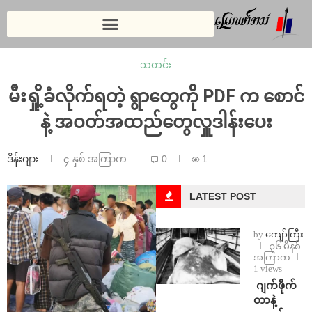
သတင်း
မီးရှို့ခံလိုက်ရတဲ့ ရွာတွေကို PDF က စောင်
နဲ့ အဝတ်အထည်တွေလှူဒါန်းပေး
ဒိန်းဂျား
၄ နှစ် အကြာက
0
1
LATEST POST
by
ကျော်ကြီး
၃၆ မိနစ်
အကြာက
1 views
⁨⁩ ⁨ဂျက်ဖိုက်
တာနဲ့