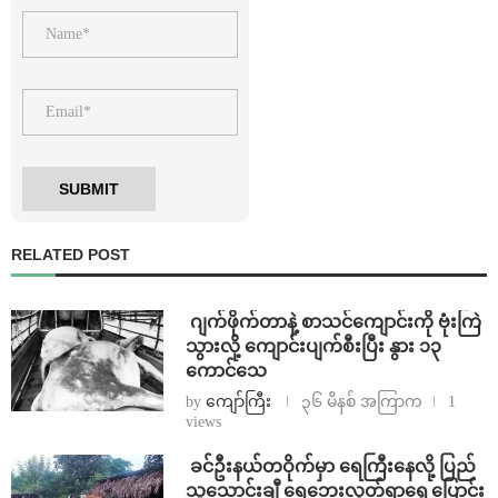
RELATED POST
⁨⁩ ⁨ဂျက်ဖိုက်တာနဲ့ စာသင်ကျောင်းကို ဗုံးကြဲ
သွားလို့ ကျောင်းပျက်စီးပြီး နွား ၁၃
ကောင်သေ
by
ကျော်ကြီး
၃၆ မိနစ် အကြာက
1
views
⁩ ⁨ခင်ဦးနယ်တဝိုက်မှာ ရေကြီးနေလို့ ပြည်
သူသောင်းချီ ရေဘေးလွတ်ရာရွှေ့ပြောင်း