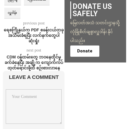
DONATE US
SAFELY
လှူဒါန်း
မြေလတ်အသံ သတင်းဌာနသို့
previous post
ရေစကြိုနယ်က PDF စခန်းငယ်တခု
လုံခြုံစိတ်ချစွာလှူဒါန်း နိုင်
အသိမ်းခံရပြီး လက်နက်တွေပါ
ပါသည်။
ဆုံးရှုံး
next post
Donate
CDM ဝန်ထမ်းတွေ ဘဝနေထိုင်မှု
ခက်ခဲနေပြီး အချို့က ကျောက်ကပ်
ထုတ်ရောင်းဖို့ထိ စဥ်းစားလာနေ
LEAVE A COMMENT