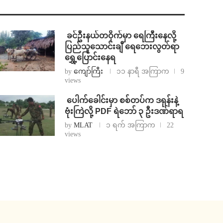
⁩ ⁨ခင်ဦးနယ်တဝိုက်မှာ ရေကြီးနေလို့
ပြည်သူသောင်းချီ ရေဘေးလွတ်ရာ
ရွှေ့ပြောင်းနေရ
by
ကျော်ကြီး
၁၁ နာရီ အကြာက
9
views
⁩ ⁨ပေါက်ခေါင်းမှာ စစ်တပ်က ဒရုန်းနဲ့
ဗုံးကြဲလို့ PDF ရဲဘော် ၃ ဦးဒဏ်ရာရ
by
MLAT
၁ ရက် အကြာက
22
views