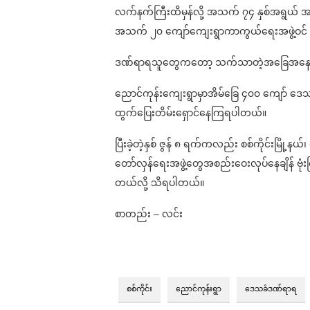
လက်နက်ကြီးထိမှန်လို့ အသက် ၇၄ နှစ်အရွယ် အမျိ
အသက် ၂၀ ကျော်ကျေးရွာကာကွယ်ရေးအဖွဲ့ဝင် ၁
ဒဏ်ရာရသူတွေကတော့ သက်သာတဲ့အခြေအနေမှာ
ညောင်ကုန်းကျေးရွာမှာအိမ်ခြေ ၄၀၀ ကျော် ဒေသ
ထွက်ပြေးတိမ်းရှောင်နေကြရပါတယ်။
ပြီးခဲ့တဲ့နှစ် ဇွန် ၈ ရက်ကလည်း စစ်ကိုင်းမြို
တော်လှန်ရေးအဖွဲ့တွေအစည်းဝေးလုပ်နေချိန် ဗုံ
တယ်လို့ သိရပါတယ်။
စာတည်း – လင်း
စစ်ကိုင်း
ညောင်ကုန်းရွာ
ဒေသခံဒဏ်ရာရ