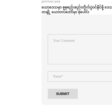
previous post
ယောဒေသမှာ စုစုစည်းစည်းတိုက်ပွဲဝင်နိုင်ဖို့ ဒ
တချို့ ယောတပ်တော်မှာ စုပေါင်း