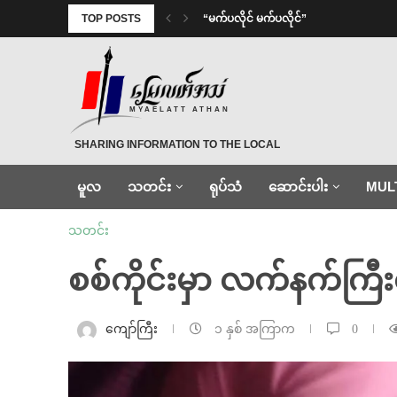
TOP POSTS
⁨ ⁨“မက်ပလိုင် မက်ပလိုင်”
MYAELATT ATHAN
SHARING INFORMATION TO THE LOCAL
မူလ
သတင်း
ရုပ်သံ
ဆောင်းပါး
MUL
သတင်း
စစ်ကိုင်းမှာ လက်နက်ကြီ
ကျော်ကြီး
၁ နှစ် အကြာက
0