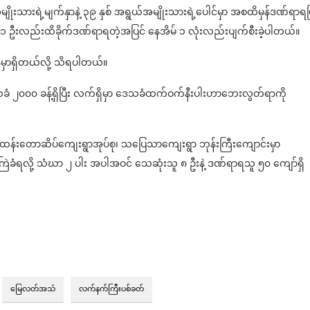
ုးသားရဲ့မျက်နှာနဲ့ ၃၉ နှစ် အရွယ်အမျိုးသားရဲ့ပေါင်မှာ အစထိမှန်ဒဏ်ရာရပြ
 ဦးလည်းထိခိုက်ဒဏ်ရာရတဲ့အပြင် နေအိမ် ၁ လုံးလည်းပျက်စီးခဲ့ပါတယ်။
ရှိတယ်လို့ သိရပါတယ်။
ခံ ၂၀၀၀ ခန့်ရှိပြီး လက်ရှိမှာ ဒေသခံထက်ဝက်နီးပါးဟာဘေးလွတ်ရာကို
့နယ်၊ ထန်းတောဆိပ်ကျေးရွာအုပ်စု၊ သပြေသာကျေးရွာ ဘုန်းကြီးကျောင်းမှာ
းကြဲခံရလို့ သံဃာ ၂ ပါး အပါအဝင် သေဆုံးသူ ၈ ဦးနဲ့ ဒဏ်ရာရသူ ၅၀ ကျော်ရှိ
မြေလတ်အသံ
လက်နက်ကြီးပစ်ခတ်