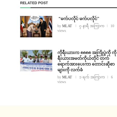
RELATED POST
⁨ ⁨“မက်ပလိုင် မက်ပလိုင်”
by
MLAT
၇ နာရီ အကြာက
10
views
ကိုရီးယားက ၈၈၈၈ အကြိုပွဲကို ကို
ရီးယားအမတ်ကိုယ်တိုင် တက်
ရောက်အားပေးကာ တောင်းဆိုစာ
များကို လက်ခံ
by
MLAT
၁ ရက် အကြာက
6
views