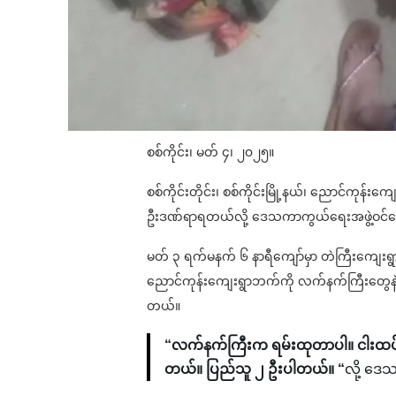
စစ်ကိုင်း၊ မတ် ၄၊ ၂၀၂၅။
စစ်ကိုင်းတိုင်း၊ စစ်ကိုင်းမြို့နယ်၊ ညောင်ကုန်
ဦးဒဏ်ရာရတယ်လို့ ဒေသကာကွယ်ရေးအဖွဲ့ဝင
မတ် ၃ ရက်မနက် ၆ နာရီကျော်မှာ တဲကြီးကျေးရွာ
ညောင်ကုန်းကျေးရွာဘက်ကို လက်နက်ကြီးတွေနဲ့ပ
တယ်။
“လက်နက်ကြီးက ရမ်းထုတာပါ။ ငါးထပ
တယ်။ ပြည်သူ ၂ ဦးပါတယ်။ “
လို့ ဒ