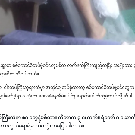
းကျေးရွာမှာ စစ်ကောင်စီတပ်ဖွဲ့ဝင်တွေပစ်တဲ့ လက်နက်ကြီးကျည်ထိပြီး အမျိုးသား 
်တွေဆီက သိရပါတယ်။
၊ ငါးထပ်ကြီးဘုရားထဲမှာ အထိုင်ချတပ်စွဲထားတဲ့ စစ်ကောင်စီတပ်ဖွဲ့ဝင်တွေက
စ်ခတ်ခဲ့ရာ ၁ လုံးက ဒေသခံနေအိမ်ပေါ်ကျရောက်ပေါက်ကွဲခဲ့တယ်လို့ ဆိုပါ
်ကြီးထဲက ၈၁ တွေနဲ့ပစ်တာ။ ထိတာက ၃ ယောက်။ ရဲဘော် ၁ ယောက
ေသကာကွယ်ရေးရဲဘော်တဦးကပြောပါတယ်။