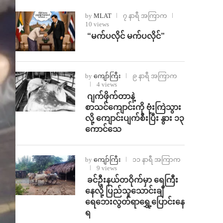
by
MLAT
၇ နာရီ အကြာက
10 views
⁨ ⁨“မက်ပလိုင် မက်ပလိုင်”
by
ကျော်ကြီး
၉ နာရီ အကြာက
4 views
⁨⁩ ⁨ဂျက်ဖိုက်တာနဲ့
စာသင်ကျောင်းကို ဗုံးကြဲသွား
လို့ ကျောင်းပျက်စီးပြီး နွား ၁၃
ကောင်သေ
by
ကျော်ကြီး
၁၁ နာရီ အကြာက
9 views
⁩ ⁨ခင်ဦးနယ်တဝိုက်မှာ ရေကြီး
နေလို့ ပြည်သူသောင်းချီ
ရေဘေးလွတ်ရာရွှေ့ပြောင်းနေ
ရ