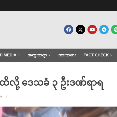
TI MEDIA
အထူးကဏ္ဍ
အားကစား
FACT CHECK
းထိလို့ ဒေသခံ ၃ ဦးဒဏ်ရာရ
1