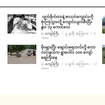
⁨⁩ ⁨ဂျက်ဖိုက်တာနဲ့ စာသင်ကျောင်းကို
ဗုံးကြဲသွားလို့ ကျောင်းပျက်စီးပြီး
နွား ၁၃ ကောင်သေ
by
ကျော်ကြီး
၉ နာရီ အကြာက
4
views
⁨မိုးများပြီး ချောင်းရေတက်လို့ ကော
လင်းနယ်က ရွာပေါင်း ၁၀၀ ကျော်
ရေကြီးနေ
by
ကျော်ကြီး
၁ ရက် အကြာက
17
views