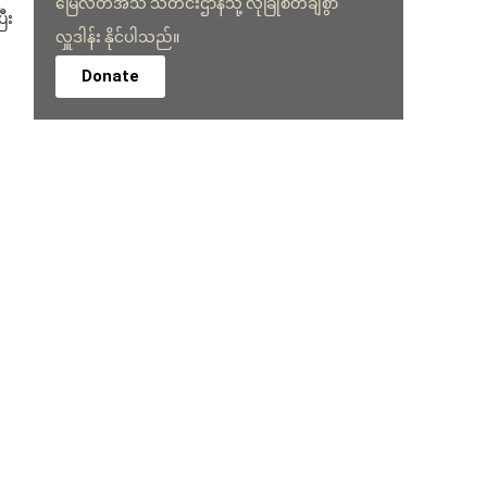
မြေလတ်အသံ သတင်းဌာနသို့ လုံခြုံစိတ်ချစွာ
ီး
လှူဒါန်း နိုင်ပါသည်။
Donate