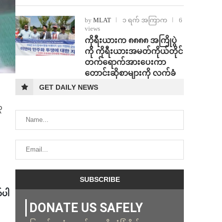
by
MLAT
၁ ရက် အကြာက
6
views
ကိုရီးယားက ၈၈၈၈ အကြိုပွဲ
ကို ကိုရီးယားအမတ်ကိုယ်တိုင်
တက်ရောက်အားပေးကာ
တောင်းဆိုစာများကို လက်ခံ
GET DAILY NEWS
၃
်ပါ
DONATE US SAFELY