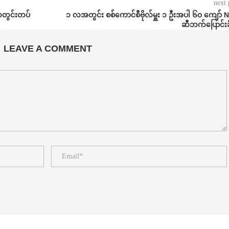
next 
ေသတွင်းတပ်
၁ လအတွင်း စစ်ကောင်စီဗိုလ်မှူး ၁ ဦးအပါ ၆၀ ကျော်
ဆီဘက်ပြောင်းခို
LEAVE A COMMENT