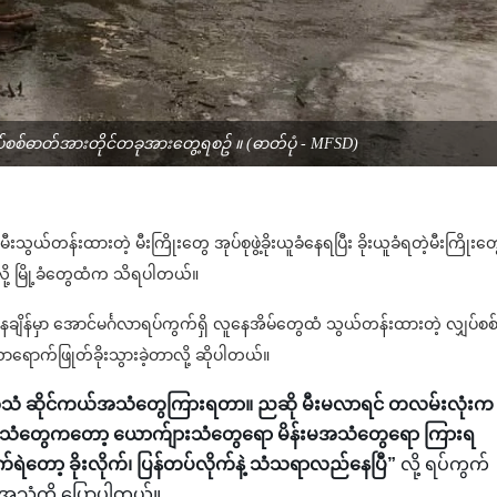
ှိ လျှပ်စစ်ဓာတ်အားတိုင်တခုအားတွေ့ရစဥ် ။ (ဓာတ်ပုံ - MFSD)
စစ်မီးသွယ်တန်းထားတဲ့ မီးကြိုးတွေ အုပ်စုဖွဲ့ခိုးယူခံနေရပြီး ခိုးယူခံရတဲ့မီးကြိုးတ
ို့ မြို့ခံတွေထံက သိရပါတယ်။
ေချိန်မှာ အောင်မင်္ဂလာရပ်ကွက်ရှိ လူနေအိမ်တွေထံ သွယ်တန်းထားတဲ့ လျှပ်စစ်
လာရောက်ဖြုတ်ခိုးသွားခဲ့တာလို့ ဆိုပါတယ်။
 ဆိုင်ကယ်အသံတွေကြားရတာ။ ညဆို မီးမလာရင် တလမ်းလုံးက
ုးတာ။ အသံတွေကတော့ ယောက်ျားသံတွေရော မိန်းမအသံတွေရော ကြားရ
ော့ ခိုးလိုက်၊ ပြန်တပ်လိုက်နဲ့ သံသရာလည်နေပြီ”
လို့ ရပ်ကွက်
်အသံကို ပြောပါတယ်။