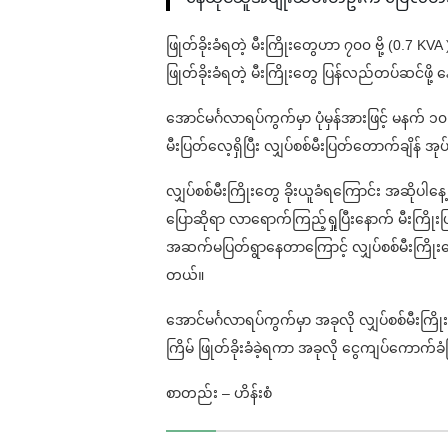
ဖြုတ်ခိုးခံရတဲ့ မီးကြိုးတွေဟာ ၇၀၀ ဗို့ (0.7 KVA 
ဖြုတ်ခိုးခံရတဲ့ မီးကြိုးတွေ ပြန်လည်တပ်ဆင်ဖ
အောင်မင်္ဂလာရပ်ကွက်မှာ ပုံမှန်အားဖြင့် မနက် ၁၀
မီးပြတ်လေ့ရှိပြီး လျှပ်စစ်မီးပြတ်တောက်ချိန် အုပ်
လျှပ်စစ်မီးကြိုးတွေ ခိုးယူခံရကြောင်း အဆိုပါ
ပြောဆိုရာ လာရောက်ကြည့်ရှုပြီးနောက် မီးကြိုးပြန်
အဆက်မပြတ်ရွာနေတာကြောင့် လျှပ်စစ်မီးကြိုးတွ
တယ်။
အောင်မင်္ဂလာရပ်ကွက်မှာ အခုလို လျှပ်စစ်မီးကြိုးတ
ကြိမ် ဖြုတ်ခိုးခံခဲ့ရကာ အခုလို ငွေကျပ်ကောက်ခ
စာတည်း – ဟိန်းစံ