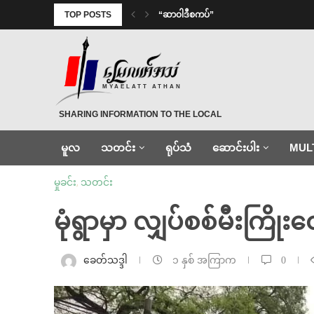
TOP POSTS
“ဆာဝါဒီစကပ်”
MYAELATT ATHAN
SHARING INFORMATION TO THE LOCAL
မူလ
သတင်း
ရုပ်သံ
ဆောင်းပါး
MUL
မှုခင်း
,
သတင်း
မုံရွာမှာ လျှပ်စစ်မီးကြိုးတ
ခေတ်သဒ္ဒါ
၁ နှစ် အကြာက
0