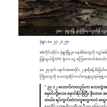
ပုံစာ - မုံရွာမြို့ ရုံးကြီးရပ်ကွက်ရ
မုံရွာ၊ မေ ၂၇၊ ၂၀၂၅။
စစ်ကိုင်းတိုင်း၊ မုံရွာမြို့မှာ နေအိမ်တွေကို လျှပ်
ပြန်သွယ်ဖို့ EPC ရုံးက ငွေ ကြေးကောက်ခံတယ်လ
မေ ၂၅ ရက် မနက်အစောပိုင်း ၂ နာရီခန့် မီးပြတ်န
ကြိုးတွေကို ဘေးတွဲဆိုင်ကယ်တွေနဲ့လူအုပ်စုဖွဲ့ 
” ည ၁၂ လောက်ကတည်းက ဘေးတွဲအသံ
မှောင်လို့လေ။ မှောင်ရိပ်ခိုပြီး ခိ
တယ်။ ရပ်ကွက်ထဲကလူတွေကလဲ မထွက်ရဲတ
နေထိုင်သူအမျိုးသမီးတဦးက မြေလတ