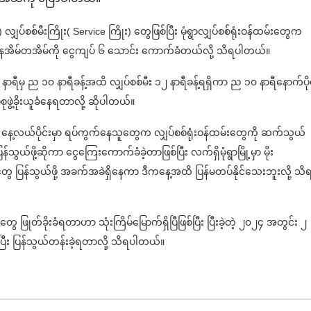
) လျှပ်စစ်မီးကြိုး( Service ကြိုး) တွေဖြစ်ပြီး မုံရွာလျှပ်စစ်ရုံးဝန်ထမ်းတွေက
ို့ နေအိမ်တအိမ်ကို ငွေကျပ် ၆ သောင်း ကောက်ခံတယ်လို့ သိရပါတယ်။
 နာရီမှ ည ၁၀ နာရီခန့်အထိ လျှပ်စစ်မီး ၁၂ နာရီခန့်ရရှိကာ ည ၁၀ နာရီနောက်ပိုင
စုဖွဲ့ခိုးယူခံနေရတာလို့ ဆိုပါတယ်။
နေ့ နေ့လယ်ပိုင်းမှာ ရပ်ကွက်နေသူတွေက လျှပ်စစ်ရုံးဝန်ထမ်းတွေကို ဆက်သွယ်
သွယ်ဖို့ဆိုကာ ငွေကြေးကောက်ခံခဲ့တာဖြစ်ပြီး လက်ရှိမုံရွာမြို့မှာ မိုး
ေ ပြန်သွယ်ဖို့ အခက်အခဲရှိနေကာ ဒီကနေ့အထိ ပြန်မတပ်နိုင်သေးဘူးလို့ သိ
ွေ ဖြုတ်ခိုးခံရတာဟာ သုံးကြိမ်မြောက်ရှိပြီဖြစ်ပြီး ပြီးခဲ့တဲ့ ၂၀၂၄ အတွင်း ၂
ံပြီး ပြန်သွယ်တန်းခဲ့ရတာလို့ သိရပါတယ်။