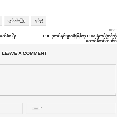
လျှပ်စစ်မီးကြိုး
အုပ်စုဖွဲ့
next 
ခတ်ခံရပြီး
PDF ဒုတပ်ရင်းမှူးဇနီးဖြစ်သူ CDM ရဲတပ်ဖွဲ့ဝင်ကို
ကောင်စီတပ်ကပစ်
LEAVE A COMMENT