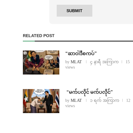
RELATED POST
“ဆာဝါဒီစကပ်”
by
MLAT
၄ နာရီ အကြာက
15
views
⁨ ⁨“မက်ပလိုင် မက်ပလိုင်”
by
MLAT
၁ ရက် အကြာက
12
views