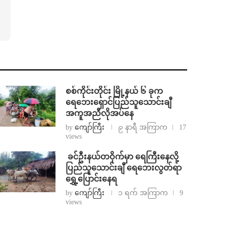
စစ်ကိုင်းတိုင်း မြို့နယ် ၆ ခုက
ရေဘေးရှောင်ပြည်သူသောင်းချီ
အကူအညီလိုအပ်နေ
by
ကျော်ကြီး
၉ နာရီ အကြာက
17
views
⁩ ⁨ခင်ဦးနယ်တဝိုက်မှာ ရေကြီးနေလို့
ပြည်သူသောင်းချီ ရေဘေးလွတ်ရာ
ရွှေ့ပြောင်းနေရ
by
ကျော်ကြီး
၁ ရက် အကြာက
9
views