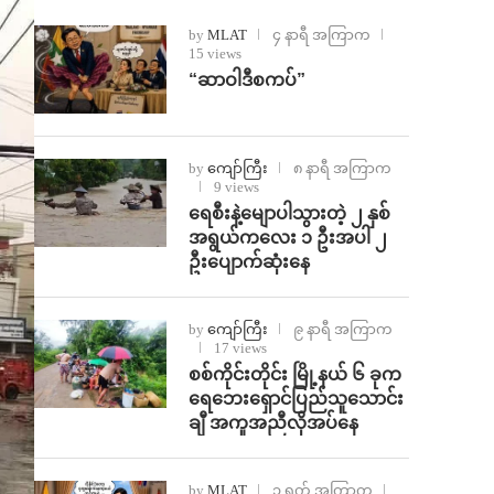
by
MLAT
၄ နာရီ အကြာက
15 views
“ဆာဝါဒီစကပ်”
by
ကျော်ကြီး
၈ နာရီ အကြာက
9 views
ရေစီးနဲ့မျောပါသွားတဲ့ ၂ နှစ်
အရွယ်ကလေး ၁ ဦးအပါ ၂
ဦးပျောက်ဆုံးနေ
by
ကျော်ကြီး
၉ နာရီ အကြာက
17 views
စစ်ကိုင်းတိုင်း မြို့နယ် ၆ ခုက
ရေဘေးရှောင်ပြည်သူသောင်း
ချီ အကူအညီလိုအပ်နေ
by
MLAT
၁ ရက် အကြာက