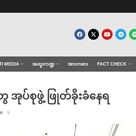
TI MEDIA
အထူးကဏ္ဍ
အားကစား
FACT CHECK
ွေ အုပ်စုဖွဲ့ ဖြုတ်ခိုးခံနေရ
9