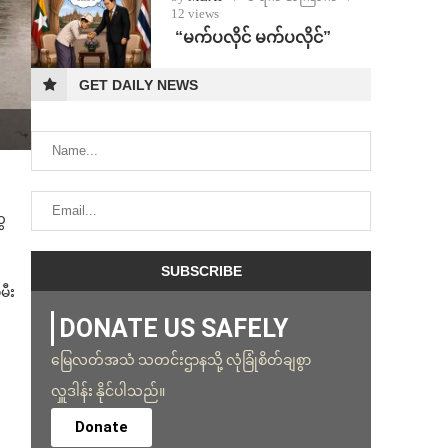
12 views
⁨ ⁨“မက်ပလိုင် မက်ပလိုင်”
GET DAILY NEWS
ွေ
မီး
DONATE US SAFELY
မြေလတ်အသံ သတင်းဌာနသို့ လုံခြုံစိတ်ချစွာ
လှူဒါန်း နိုင်ပါသည်။
Donate