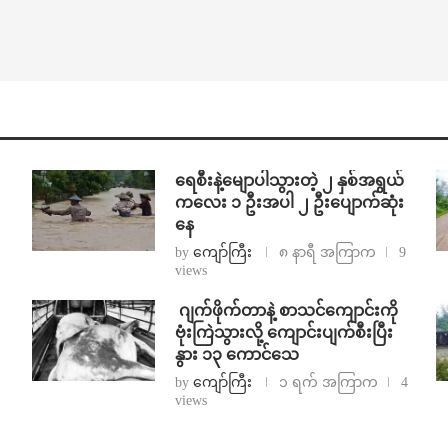
ရေစီးနဲ့မျောပါသွားတဲ့ ၂ နှစ်အရွယ်
ကလေး ၁ ဦးအပါ ၂ ဦးပျောက်ဆုံး
နေ
by
ကျော်ကြီး
၈ နာရီ အကြာက
9
views
⁨⁩ ⁨ဂျက်ဖိုက်တာနဲ့ စာသင်ကျောင်းကို
ဗုံးကြဲသွားလို့ ကျောင်းပျက်စီးပြီး
နွား ၁၃ ကောင်သေ
by
ကျော်ကြီး
၁ ရက် အကြာက
4
views