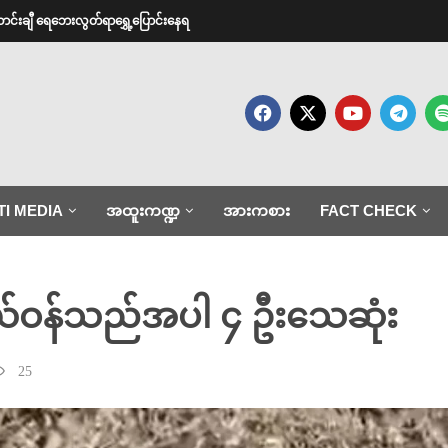
ောင်းချီ ရေဘေးလွတ်ရာရွှေ့ပြောင်းနေရ
TI MEDIA
အထူးကဏ္ဍ
အားကစား
FACT CHECK
ိုယ်ဝန်သည်အပါ ၄ ဦးသေဆုံး
25