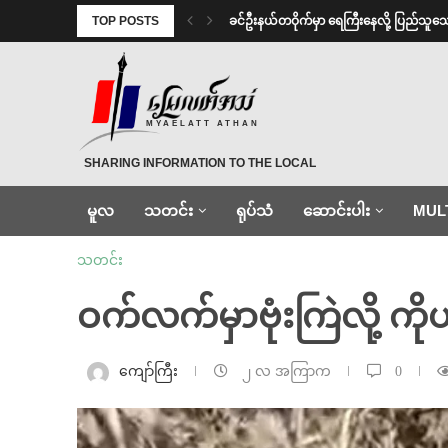
TOP POSTS
⁩ ⁨ခင်ဦးနယ်တဝိုက်မှာ ရေကြီးနေလို့ ပြည်သူသ
MYAELATT ATHAN
SHARING INFORMATION TO THE LOCAL
မူလ
သတင်း
ရုပ်သံ
ဆောင်းပါး
MUL
သတင်း
ဝက်လက်မှာဗုံးကြဲလို့ က
ကျော်ကြီး
၂ လ အကြာက
0