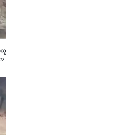
်
့သူ
းက