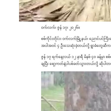
ဝက်လက်၊ ဇွန် ၁၇၊ ၂၀၂၆။
စစ်ကိုင်းတိုင်း၊ ဝက်လက်မြို့နယ်၊ ညောင်ပင်က
အပါအဝင် ၄ ဦးသေဆုံးခဲ့တယ်လို့ ရွာခံတွေဆ
ဇွန် ၁၇ ရက်နေ့လယ် ၁၂ နာရီ မိနစ် ၄၀ ခန့်မှာ စစ
ချပြီး ရော့ကတ်နဲ့ပါပစ်ခတ်သွားတယ်လို့ ဆိုပါတ