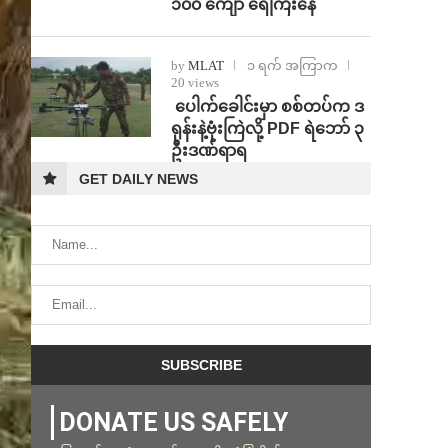
၁၀၀ ကျော် ရေကြီးနေ
by
MLAT
၁ ရက် အကြာက
20 views
⁩ ⁨ပေါက်ခေါင်းမှာ စစ်တပ်က ဒ
ရုန်းနဲ့ဗုံးကြဲလို့ PDF ရဲဘော် ၃
ဦးဒဏ်ရာရ
GET DAILY NEWS
DONATE US SAFELY