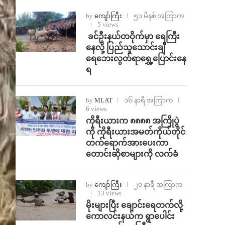
by
ကျော်ကြီး
၅၁ မိနစ် အကြာက
5 views
⁩ ⁨ခင်ဦးနယ်တဝိုက်မှာ ရေကြီး
နေလို့ ပြည်သူသောင်းချီ
ရေဘေးလွတ်ရာရွှေ့ပြောင်းနေ
ရ
by
MLAT
၁၆ နာရီ အကြာက
6 views
ကိုရီးယားက ၈၈၈၈ အကြိုပွဲ
ကို ကိုရီးယားအမတ်ကိုယ်တိုင်
တက်ရောက်အားပေးကာ
တောင်းဆိုစာများကို လက်ခံ
by
ကျော်ကြီး
၂၀ နာရီ အကြာက
13 views
⁨မိုးများပြီး ချောင်းရေတက်လို့
ကောလင်းနယ်က ရွာပေါင်း