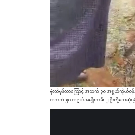
ဗုံးထိမှန်တာကြောင့် အသက် ၃၀ အရွယ်ကိုယ်ဝန်
အသက် ၅၀ အရွယ်အမျိုးသမီး ၂ ဦးတို့သေဆုံးခဲ