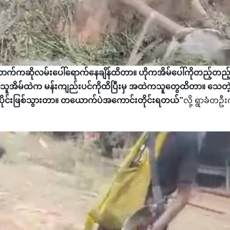
တယောက်ကဆိုလမ်းပေါ်ရောက်နေချိန်ထိတာ။ ဟိုကအိမ်ပေါ်ကိုတည့်တည့
သူအိမ်ထဲက မန်းကျည်းပင်ကိုထိပြီးမှ အထဲကသူတွေထိတာ။ သေတဲ
ုင်းပိုင်းဖြစ်သွားတာ။ တယောက်ပဲအကောင်းတိုင်းရတယ်”
လို့ ရွာခံတဦ