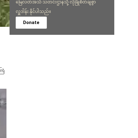
မြေလတ်အသံ သတင်းဌာနသို့ လုံခြုံစိတ်ချစွာ
လှူဒါန်း နိုင်ပါသည်။
Donate
ကြဲ