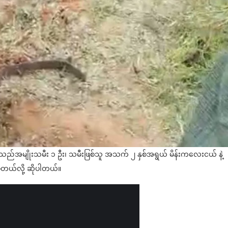
သည်အမျိုးသမီး ၁ ဦး၊ သမီးဖြစ်သူ အသက် ၂ နှစ်အရွယ် မိန်းကလေးငယ် နဲ့
့တယ်လို့ ဆိုပါတယ်။