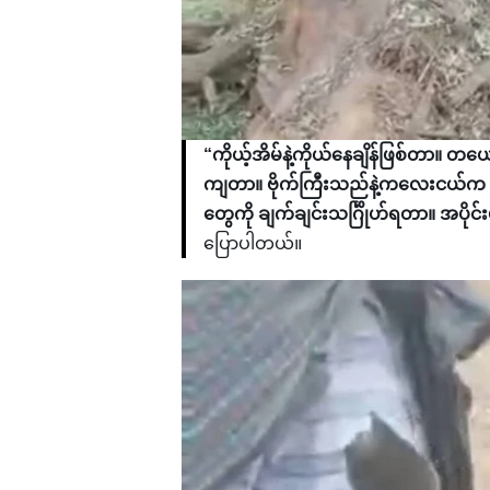
“ကိုယ့်အိမ်နဲ့ကိုယ်နေချိန်ဖြစ်တာ။ 
ကျတာ။ ဗိုက်ကြီးသည်နဲ့ကလေးငယ်က 
တွေကို ချက်ချင်းသင်္ဂြိုဟ်ရတာ။ အပိ
ပြောပါတယ်။