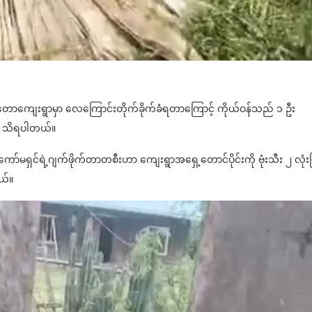
ြီးတောကျေးရွာမှာ လေကြောင်းတိုက်ခိုက်ခံရတာကြောင့် ကိုယ်ဝန်သည် ၁ ဦး
ီက သိရပါတယ်။
်ကော်မရှင်ရဲ့ဂျက်ဖိုက်တာတစီးဟာ ကျေးရွာအရှေ့တောင်ပိုင်းကို ဗုံးသီး ၂ လုံး
ယ်။