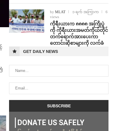
by
MLAT
၁ ရက် အကြာက
6
views
ကိုရီးယားက ၈၈၈၈ အကြိုပွဲ
ကို ကိုရီးယားအမတ်ကိုယ်တိုင်
တက်ရောက်အားပေးကာ
တောင်းဆိုစာများကို လက်ခံ
့်
GET DAILY NEWS
ြဲ
DONATE US SAFELY