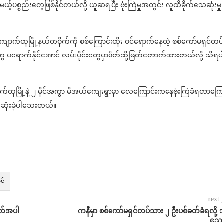
့မယ့်ပစ္စည်းတွေဖြစ်နိုင်တယ်လို့ ယူဆရပြီး ဗုံးကြဲမှုအတွင်း လူထိခိုက်သေဆုံးမှု
က်ထုမြို့နယ်တဝိုက်ကို စစ်ကြောင်းထိုး ဝင်ရောက်နေတဲ့ စစ်ကော်မရှင်တပ
ွေ မရောက်နိုင်အောင် လမ်းပိုင်းတွေမှာပိတ်ဆို့ဖြတ်တောက်ထားတယ်လို့ သိရပ
ထုမြို့နဲ့ ၂ မိုင်အကွာ မိအယ်ကျေးရွာမှာ လေကြောင်းကနေဗုံးကြဲခံရတာကြော
ဆုံးခဲ့ပါသေးတယ်။
င်
next 
က်အပါ
ကနီမှာ စစ်ကော်မရှင်တပ်သား ၂ ဦးပစ်ခတ်ခံရလို့ 
သေဆ