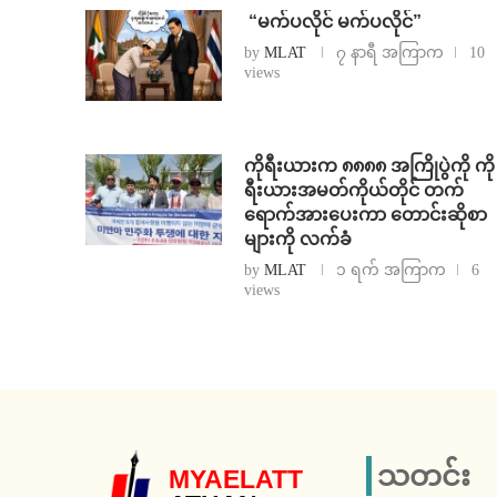
⁨ ⁨“မက်ပလိုင် မက်ပလိုင်”
by
MLAT
၇ နာရီ အကြာက
10
views
ကိုရီးယားက ၈၈၈၈ အကြိုပွဲကို ကို
ရီးယားအမတ်ကိုယ်တိုင် တက်
ရောက်အားပေးကာ တောင်းဆိုစာ
များကို လက်ခံ
by
MLAT
၁ ရက် အကြာက
6
views
သတင်း
MYAELATT