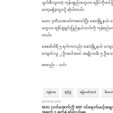
ပျက်စီးသွားတဲ့ ကုန်ပစ္စည်းတွေဟာ ရခိုင်ကိုတင်ပို
တော့မရှိခဲ့ဘူးလို့ ဆိုပါတယ်။
မေလ ဒုတိယအပတ်ကစတင်ပြီး ဆောမြို့နယ်၊ ကျော
တွေဟာ ရခိုင်နဲ့ချင်းပြည်နယ်ဘက်ကို ကုန်စည်တ
တယ်။
ဖေဖော်ဝါရီ ၅ ရက်ကလည်း ဆောမြို့နယ်၊ ကျောက်
ကျောင်းသူ ၂ ဦးအပါအဝင် အမျိုးသမီး ၅ ဦးသေ
စာတည်း – လင်း
ကုန်ကား
ဗုံးကြဲ
မြေလတ်အသံ
မီးလော
previous post
NUG လက်အောက်ကို SRF ဝင်ရောက်မယ့်အချ
အချက် ၃ ချက်နဲ့ ပြေလည်မှုရ