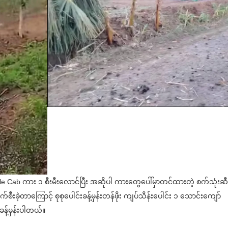
uble Cab ကား ၁ စီးမီးလောင်ပြီး အဆိုပါ ကားတွေပေါ်မှာတင်ထားတဲ့ စက်သုံးဆီ
ီးခဲ့တာကြောင့် စုစုပေါင်းခန့်မှန်းတန်ဖိုး ကျပ်သိန်းပေါင်း ၁ သောင်းကျော်
န့်မှန်းပါတယ်။