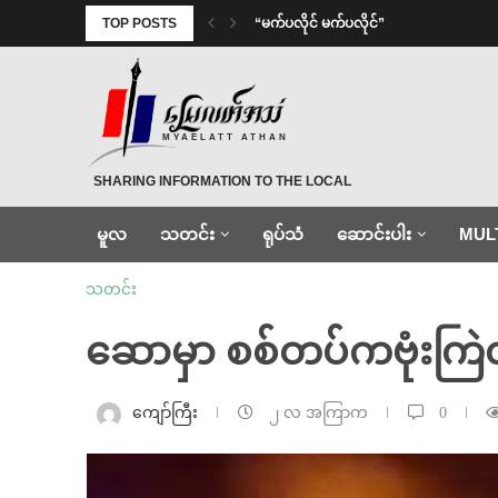
TOP POSTS
⁨ ⁨“မက်ပလိုင် မက်ပလိုင်”
MYAELATT ATHAN
SHARING INFORMATION TO THE LOCAL
မူလ
သတင်း
ရုပ်သံ
ဆောင်းပါး
MUL
သတင်း
ဆောမှာ စစ်တပ်ကဗုံးကြဲလ
ကျော်ကြီး
၂ လ အကြာက
0