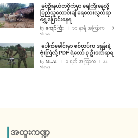
⁩ ⁨ခင်ဦးနယ်တဝိုက်မှာ ရေကြီးနေလို့
ပြည်သူသောင်းချီ ရေဘေးလွတ်ရာ
ရွှေ့ပြောင်းနေရ
by
ကျော်ကြီး
၁၁ နာရီ အကြာက
9
views
⁩ ⁨ပေါက်ခေါင်းမှာ စစ်တပ်က ဒရုန်းနဲ့
ဗုံးကြဲလို့ PDF ရဲဘော် ၃ ဦးဒဏ်ရာရ
by
MLAT
၁ ရက် အကြာက
22
views
အထူးကဏ္ဍ