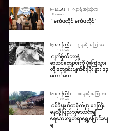
by
MLAT
၇ နာရီ အကြာက
10 views
⁨ ⁨“မက်ပလိုင် မက်ပလိုင်”
by
ကျော်ကြီး
၉ နာရီ အကြာက
4 views
⁨⁩ ⁨ဂျက်ဖိုက်တာနဲ့
စာသင်ကျောင်းကို ဗုံးကြဲသွား
လို့ ကျောင်းပျက်စီးပြီး နွား ၁၃
ကောင်သေ
by
ကျော်ကြီး
၁၁ နာရီ အကြာက
9 views
⁩ ⁨ခင်ဦးနယ်တဝိုက်မှာ ရေကြီး
နေလို့ ပြည်သူသောင်းချီ
ရေဘေးလွတ်ရာရွှေ့ပြောင်းနေ
ရ