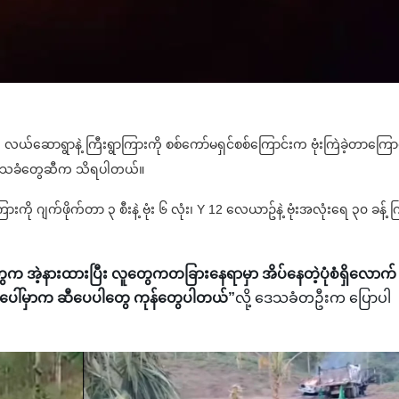
ိ လယ်ဆောရွာနဲ့ ကြီးရွာကြားကို စစ်ကော်မရှင်စစ်ကြောင်းက ဗုံးကြဲခဲ့တာကြောင
့ ဒေသခံတွေဆီက သိရပါတယ်။
ို ဂျက်ဖိုက်တာ ၃ စီးနဲ့ ဗုံး ၆ လုံး၊ Y 12 လေယာဥ်နဲ့ ဗုံးအလုံးရေ ၃၀ ခန့် က
တွေက အဲ့နားထားပြီး လူတွေကတခြားနေရာမှာ အိပ်နေတဲ့ပုံစံရှိလောက်
ေါ်မှာက ဆီပေပါတွေ ကုန်တွေပါတယ်”
လို့ ဒေသခံတဦးက ပြောပါ