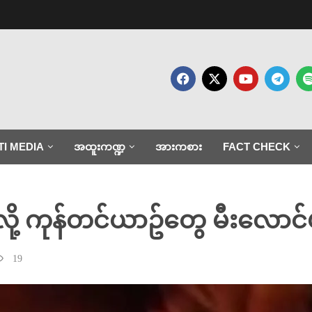
TI MEDIA
အထူးကဏ္ဍ
အားကစား
FACT CHECK
ို့ ကုန်တင်ယာဥ်တွေ မီးလောင်
19