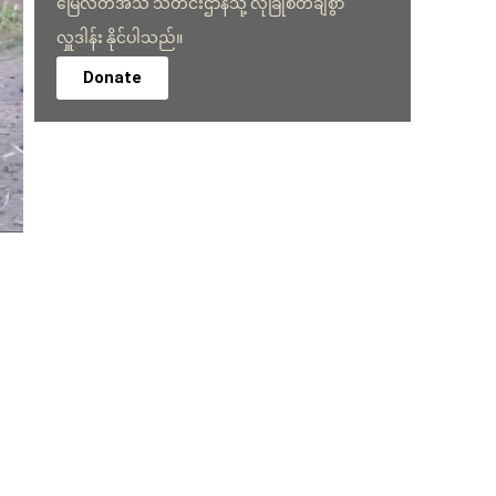
မြေလတ်အသံ သတင်းဌာနသို့ လုံခြုံစိတ်ချစွာ
လှူဒါန်း နိုင်ပါသည်။
Donate