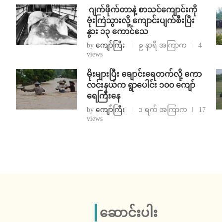
⁨⁩ ⁨ဂျက်ဖိုက်တာနဲ့ စာသင်ကျောင်းကို
ဗုံးကြဲသွားလို့ ကျောင်းပျက်စီးပြီး
နွား ၁၃ ကောင်သေ
by
ကျော်ကြီး
၉ နာရီ အကြာက
4
views
⁨မိုးများပြီး ချောင်းရေတက်လို့ ကော
လင်းနယ်က ရွာပေါင်း ၁၀၀ ကျော်
ရေကြီးနေ
by
ကျော်ကြီး
၁ ရက် အကြာက
17
views
ဆောင်းပါး