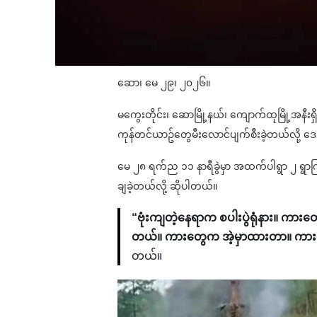
ဆော၊ မေ ၂၉၊ ၂၀၂၆။
မကွေးတိုင်း၊ ဆောမြို့နယ်၊ ကျောက်ထုမြို့အနီးရှ
ကုန်တင်ယာဥ်တွေမီးလောင်ပျက်စီးခဲ့တယ်လို
မေ ၂၈ ရက်ည ၁၁ နာရီခွဲမှာ အထက်ပါရွာ ၂ ရွာကြားက
ချခဲ့တယ်လို့ ဆိုပါတယ်။
“ဗုံးကျတဲ့နေရာက စပါးပွဲရုံနား။ ကား
တယ်။ ကားတွေက အဲ့မှာထားတာ။ ကားပ
တယ်။