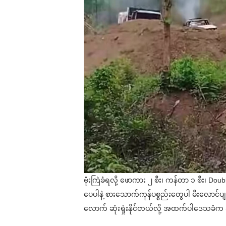
ဗုံးကြဲခံရလို့ ဖောကား ၂ စီး၊ ကန်တာ ၁ စီး၊ Do
ပေပါနဲ့ စားသောက်ကုန်ပစ္စည်းတွေပါ မီးလောင်ပျက်စ
လောက် ဆုံးရှုံးနိုင်တယ်လို့ အထက်ပါဒေသခံက ခ