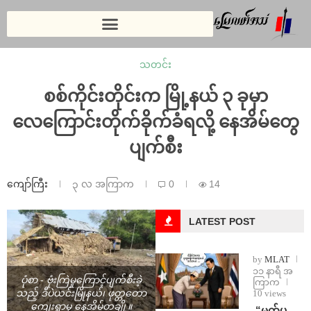
သတင်း
စစ်ကိုင်းတိုင်းက မြို့နယ် ၃ ခုမှာ
လေကြောင်းတိုက်ခိုက်ခံရလို့ နေအိမ်တွေ
ပျက်စီး
ကျော်ကြီး
၃ လ အကြာက
0
14
LATEST POST
by
MLAT
၁၁ နာရီ အ
ပုံစာ - ဗုံးကြဲမှု‌ကြောင့်ပျက်စီးခဲ့
ကြာက
10 views
သည့် ဒီပဲယင်းမြိုနယ်၊ ဖုတ္တတော
ကျေးရွာမှ နေအိမ်တချို့။
⁨ ⁨“မက်ပ