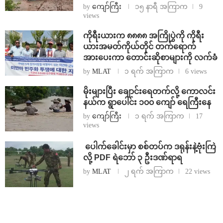
by
ကျော်ကြီး
၁၅ နာရီ အကြာက
9
views
ကိုရီးယားက ၈၈၈၈ အကြိုပွဲကို ကိုရီး
ယားအမတ်ကိုယ်တိုင် တက်ရောက်
အားပေးကာ တောင်းဆိုစာများကို လက်ခံ
by
MLAT
၁ ရက် အကြာက
6 views
⁨မိုးများပြီး ချောင်းရေတက်လို့ ကောလင်း
နယ်က ရွာပေါင်း ၁၀၀ ကျော် ရေကြီးနေ
by
ကျော်ကြီး
၁ ရက် အကြာက
17
views
⁩ ⁨ပေါက်ခေါင်းမှာ စစ်တပ်က ဒရုန်းနဲ့ဗုံးကြဲ
လို့ PDF ရဲဘော် ၃ ဦးဒဏ်ရာရ
by
MLAT
၂ ရက် အကြာက
22 views