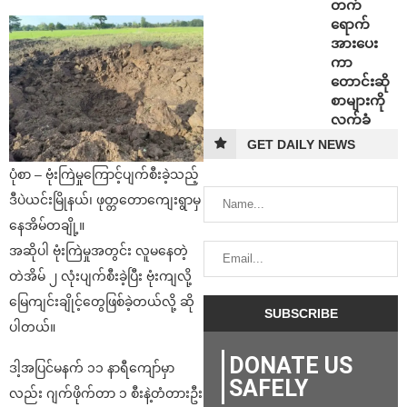
တက်
ရောက်
အားပေး
ကာ
တောင်းဆို
စာများကို
လက်ခံ
GET DAILY NEWS
ပုံစာ – ဗုံးကြဲမှု‌ကြောင့်ပျက်စီးခဲ့သည့်
ဒီပဲယင်းမြိုနယ်၊ ဖုတ္တတောကျေးရွာမှ
နေအိမ်တချို့။
အဆိုပါ ဗုံးကြဲမှုအတွင်း လူမနေတဲ့
တဲအိမ် ၂ လုံးပျက်စီးခဲ့ပြီး ဗုံးကျလို့
မြေကျင်းချိုင့်တွေဖြစ်ခဲ့တယ်လို့ ဆို
ပါတယ်။
DONATE US
ဒါ့အပြင်မနက် ၁၁ နာရီကျော်မှာ
SAFELY
လည်း ဂျက်ဖိုက်တာ ၁ စီးနဲ့တံတားဦး