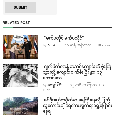
RELATED POST
⁨ ⁨“မက်ပလိုင် မက်ပလိုင်”
by
MLAT
၁၁ နာရီ အကြာက
10 views
⁨⁩ ⁨ဂျက်ဖိုက်တာနဲ့ စာသင်ကျောင်းကို ဗုံးကြဲ
သွားလို့ ကျောင်းပျက်စီးပြီး နွား ၁၃
ကောင်သေ
by
ကျော်ကြီး
၁၂ နာရီ အကြာက
4
views
⁩ ⁨ခင်ဦးနယ်တဝိုက်မှာ ရေကြီးနေလို့ ပြည်
သူသောင်းချီ ရေဘေးလွတ်ရာရွှေ့ပြောင်း
နေရ