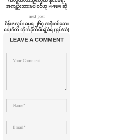
ကလွတ်လာသူတွေထဲ နိုင်ငံရေး
အကျဉ်းသားမပါဝင်ဟု PPNM ဆို
next post
ပိန်းဇလုပ်၊ ခမရ ၂၆၄ အနီးစစ်ဆေး
ရေးဂိတ် တိုက်ခိုက်မီးရှို့ခံရ (ရုပ်/သံ)
LEAVE A COMMENT