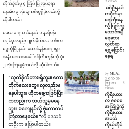
9 views
တိုက်ခိုက်မှု ၄ ကြိမ် ပြုလုပ်ခဲ့ရာ
⁩ ⁨ခင်ဦးနယ်
နေအိမ် ၃ လုံးပျက်စီးမှုရှိခဲ့တယ်လို့
တဝိုက်မှာ
ရေကြီးနေ
ဆိုပါတယ်။
လို့ ပြည်သူ
သောင်းချီ
မေလ ၁ ရက် ဒီမနက် ၁ နာရီ၀န်း
ရေဘေး
ကျင်မှာလည်း ဂျက်ဖိုက်တာ ၁ စီးက
လွတ်ရာ
ရွှေဘိုမြို့နယ်၊ ဆောင်နန်းကျေးရွာ
ရွှေ့ပြောင်း
နေရ
အနီး ဒေသအခေါ် ဇင်ကြီးကုန်းကို ဗုံး
၂ လုံးကြဲချခဲ့တယ်လို့ ဆိုပါတယ်။
by
MLAT
“လူထိခိုက်တာမရှိဘူး။ တော
၁ ရက် အ
ကြာက
6
တိုက်လေးတွေ။ လူလည်းမ
views
နေပါဘူး။ ဟိုတနေ့ကဖြစ်ပြီး
ကိုရီးယား
က ၈၈၈၈
ကတည်းက ဘယ်သူမှမနေ
အကြိုပွဲကို
ဘူး။ မကျေနပ်လို့ ဗုံးလာထပ်
ကိုရီးယား
ကြဲတာနေမယ်။ “
လို့ ဒေသခံ
အမတ်
တဦးက ပြောပါတယ်။
ကိုယ်တိုင်