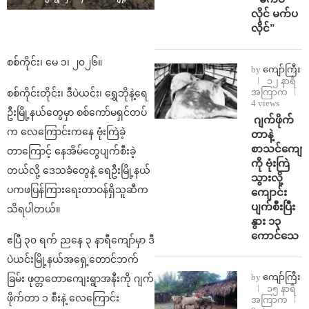
လိုင် မက်ပ
လိုင်”
စစ်ကိုင်း၊ မေ ၁၊ ၂၀၂၆။
by
ကျော်ကြီး
၁၂ နာရီ
အကြာက
စစ်ကိုင်းတိုင်း၊ ဒီပဲယင်း၊ ရွှေဘိုနဲ့ရေ
4 views
ဦးမြို့နယ်တွေမှာ စစ်ကော်မရှင်တပ်
⁨⁩ ⁨ဂျက်ဖိုက်
က လေကြောင်းကနေ ဗုံးကြဲခဲ့
တာနဲ့
စာသင်ကျောင
တာ‌ကြောင့် နေအိမ်တွေပျက်စီးခဲ့
ကို ဗုံးကြဲ
တယ်လို့ ဒေသခံတွေနဲ့ ရေဦးမြို့နယ်
သွားလို့
ပကဖပြန်ကြားရေးတာဝန်ရှိသူဆီက
ကျောင်း
ပျက်စီးပြီး
သိရပါတယ်။
နွား ၁၃
ကောင်သေ
ဧပြီ ၃၀ ရက် ညနေ ၃ နာရီကျော်မှာ ဒီ
ပဲယင်းမြို့နယ်အရှေ့တောင်ဘက်
by
ကျော်ကြီး
ခြမ်း ဖုတ္တတောကျေးရွာအနီးကို ဂျက်
၁၅ နာရီ
ဖိုက်တာ ၁ စီးနဲ့ လေကြောင်း
အကြာက