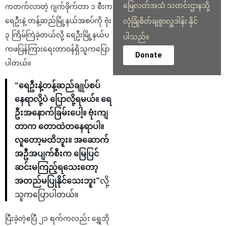
မြေလတ်အသံ သတင်းဌာနသို့
ကတက်လာတဲ့ ဂျက်ဖိုက်တာ ၁ စီးက
ရေဦးနဲ့ တန့်ဆည်မြို့နယ်အစပ်ကို ဗုံး
လုံခြုံစိတ်ချစွာလှူဒါန်း နိုင်
၃ ကြိမ်ကြဲခဲ့တယ်လို့ ရေဦးမြို့နယ်ပ
ပါသည်။
ကဖပြန်ကြားရေးတာဝန်ရှိသူကပြော
Donate
ပါတယ်။
“ရေဦးနဲ့တန့်ဆည်ချုပ်စပ်
နေရာလို့ပဲ ပြောလို့ရမယ်။ ရေ
ဦးအနောက်ခြမ်းပေါ့။ ဗုံးကျ
တာက တောထဲတနေရာပါ။
လူတော့မထိဘူး။ အဆောက်
အဦအပျက်စီးက မြေပြင်
ဆင်းမကြည့်ရသေးတော့
အတည်မပြုနိုင်သေးဘူး”
လို့
သူကပြောပါတယ်။
ပြီးခဲ့တဲ့ဧပြီ ၂၁ ရက်ကလည်း ရွှေဘို