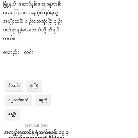
မြို့နယ်၊ ဆောင်နန်းကျေးရွာအနီး
လေကြောင်းကနေ ဗုံးကြဲခံရလို့
အမျိုးသမီး ၁ ဦးသေဆုံးပြီး ၃ ဦး
ဒဏ်ရာရခဲ့သေးတယ်လို့ သိရပါ
တယ်။
စာတည်း – လင်း
ဒီပဲယင်း
ဗုံးကြဲ
မြေလတ်အသံ
ရွှေဘို
ရေဦး
previous post
အကျဉ်းထောင်နဲ့ ရဲဘက်စခန်း ၁၇ ခု