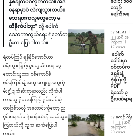
ပေါင်း ၁၀၀
နှစ်ချက်ပစ်လိုက်တယ်။ အဲဒီ
ကျော်
နေရာမှာပဲ လဲကျသွားတယ်။
ရေကြီးနေ
ဘေးနားကလူတွေတော့ မ
ထိခိုက်ပါဘူး”
လို့ ပေါက်
by
MLAT
ဒေသကာကွယ်ရေး ရဲဘော်တ
၂၂ နာရီ အ
ကြာက
ဦးက ပြောပါတယ်။
17 views
⁩ ⁨ပေါက်
ရဲတပ်ကြပ် ရန်နိုင်အောင်ဟာ
ခေါင်းမှာ
ခရီးသွားပြည်သူတွေဆီကနေ ငွေ
စစ်တပ်က
ဒရုန်းနဲ့
တောင်းယူတာ၊ စစ်ကောင်စီ
ဗုံးကြဲလို့
စစ်ကြောင်းနဲ့ အတူ ကျေးရွာတွေကို
PDF
မီးရှို့ဖျက်ဆီးရာမှာလည်း လိုက်ပါ
ရဲဘော် ၃
ဦးဒဏ်ရာရ
တာတွေ ရှိတာကြောင့် ရှင်းလင်းခဲ့
တာဖြစ်သလို အလောင်းကိုတော့ ည
ပိုင်းရောက်မှ ရဲစခန်းထဲကို သယ်သွား
by
ကျော်ကြီး
၂၂ နာရီ
ကြတယ်လို့ သူက ဆက်ပြောပါ
အကြာက
29 views
တယ်။