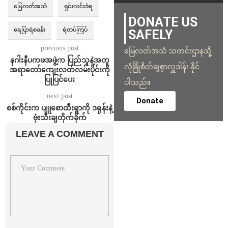
မြေလတ်အသံ
ရှင်းလင်းခံရ
DONATE US
ရေပြာရဲစခန်း
ရဲတပ်ကြပ်
SAFELY
previous post
မြေလတ်အသံ သတင်းဌာနသို့
နဂါးနီပကဖအဖွဲ့က ပြည်သူနဲ့အတူ
လုံခြုံစိတ်ချစွာလှူဒါန်း နိုင်
အရာတော်ကျေးလတ်လမ်းပိုင်းကို
ပြုပြင်ပေး
ပါသည်။
next post
Donate
စစ်ကိုင်းက ပျူစောထီးရွာကို ဒရုန်းနဲ့
ဗုံးသီးချတိုက်ခိုက်
LEAVE A COMMENT