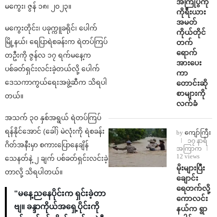
အကြိုပွဲကို
မကွေး၊ ဇွန် ၁၈၊ ၂၀၂၃။
ကိုရီးယား
အမတ်
မကွေးတိုင်း၊ ပခုက္ကူခရိုင်၊ ပေါက်
ကိုယ်တိုင်
မြို့နယ်၊ ရေပြာရဲစခန်းက ရဲတပ်ကြပ်
တက်
ရောက်
တဦးကို ဇွန်လ ၁၇ ရက်မနေ့က
အားပေး
ပစ်ခတ်ရှင်းလင်းခဲ့တယ်လို့ ပေါက်
ကာ
ဒေသကာကွယ်ရေးအဖွဲ့ဆီက သိရပါ
တောင်းဆို
စာများကို
တယ်။
လက်ခံ
အသက် ၃၀ နှစ်အရွယ် ရဲတပ်ကြပ်
ရန်နိုင်အောင် (ခေါ်) မဲလုံးကို ရဲစခန်း
by
ကျော်ကြီး
၁၇ နာရီ
ဂိတ်အနီးမှာ စကားပြောနေချိန်
အကြာက
12 views
သေနတ်နဲ့ ၂ ချက် ပစ်ခတ်ရှင်းလင်းခဲ့
⁨မိုးများပြီး
တာလို့ သိရပါတယ်။
ချောင်း
ရေတက်လို့
“မနေ့ညနေပိုင်းက ရှင်းခဲ့တာ
ကောလင်း
ဗျ။ ခန္ဒာကိုယ်အရှေ့ပိုင်းကို
နယ်က ရွာ