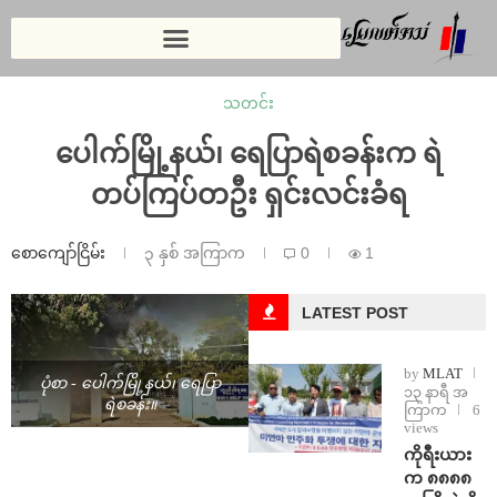
သတင်း
ပေါက်မြို့နယ်၊ ရေပြာရဲစခန်းက ရဲ
တပ်ကြပ်တဦး ရှင်းလင်းခံရ
စောကျော်ငြိမ်း
၃ နှစ် အကြာက
0
1
LATEST POST
by
MLAT
ပုံစာ - ပေါက်မြို့နယ်၊ ရေပြာ
၁၃ နာရီ အ
ရဲစခန်း။
ကြာက
6
views
ကိုရီးယား
က ၈၈၈၈