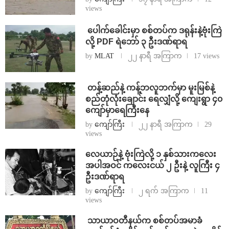
views
⁩ ⁨ပေါက်ခေါင်းမှာ စစ်တပ်က ဒရုန်းနဲ့ဗုံးကြဲ
လို့ PDF ရဲဘော် ၃ ဦးဒဏ်ရာရ
by
MLAT
၂၂ နာရီ အကြာက
17 views
⁩ ⁨တန့်ဆည်နဲ့ ကန့်ဘလူဘက်မှာ မူးမြစ်နဲ့
စည်တုံလုံးချောင်း ရေလျှံလို့ ကျေးရွာ ၄၀
ကျော်မှာရေကြီးနေ
by
ကျော်ကြီး
၂၂ နာရီ အကြာက
29
views
⁨လေယာဉ်နဲ့ ဗုံးကြဲလို့ ၁ နှစ်သားကလေး
အပါအဝင် ကလေးငယ် ၂ ဦးနဲ့ လူကြီး ၄
ဦးဒဏ်ရာရ
by
ကျော်ကြီး
၂ ရက် အကြာက
11
views
⁩ ⁨သာယာဝတီနယ်က စစ်တပ်အမာခံ