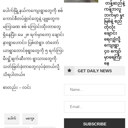
⁩ ⁨တန့်ဆည်နဲ့
ကန့်ဘလူ
ပေါက်မြို့နယ်ကကျေးရွာတွေကို စစ်
ဘက်မှာ မူး
ကောင်စီတပ်ဖွဲ့ဝင်တွေနဲ့ ပျူတွေက
မြစ်နဲ့ စည်
မကြာခဏ စစ် ကြောင်းထိုးတာတွေ
တုံလုံး
ချောင်း
ရှိနေပြီး၊ မေ ၂၈ ရက်မှာတော့ ချောင်း
ရေလျှံလို့
နားရွာဟောင်း၊ ပြစ်ထဲရွာ၊ တဲတော်
ကျေးရွာ
ယာရွာတောင်စုရွာတွေကို ၅ ရက်ကြာ
၄၀ ကျော်
မှာရေကြီး
မီးရှို့ဖျက်ဆီးကာ ရွာသားတွေကို
နေ
သတ်ဖြတ်ခဲ့တာတွေလုပ်ခဲ့တယ်လို့
GET DAILY NEWS
သိရပါတယ်။
စာတည်း – လင်း
ပေါက်
မကွေး