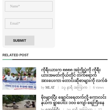
RELATED POST
ကိုရီးယားက ၈၈၈၈ အကြိုပွဲကို ကိုရီး
ယားအမတ်ကိုယ်တိုင် တက်ရောက်
အားပေးကာ တောင်းဆိုစာများကို လက်ခံ
by
MLAT
၁၃ နာရီ အကြာက
6 views
⁨မိုးများပြီး ချောင်းရေတက်လို့ ကောလင်း
နယ်က ရွာပေါင်း ၁၀၀ ကျော် ရေကြီးနေ
by
ကျော်ကြီး
၁၇ နာရီ အကြာက
12