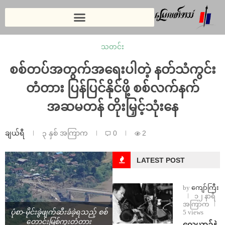
သတင်း
စစ်တပ်အတွက်အရေးပါတဲ့ နတ်သံကွင်း
တံတား ပြန်ပြင်နိုင်ဖို့ စစ်လက်နက်
အဆမတန် တိုးမြှင့်သုံးနေ
ချယ်ရီ
၃ နှစ် အကြာက
0
2
LATEST POST
by
ကျော်ကြီး
၁၂ နာရီ
အကြာက
5 views
ပုံစာ-မိုင်းခွဲဖျက်ဆီးခံခဲ့ရသည့် စစ်
တောင်းမြစ်ကူးတံတား
⁨လေယာဉ်နဲ့