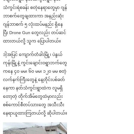
သံကွင်းရဲစခန်း စတဲ့နေရာတွေမှာ ဂျန်
ဘာစက်တွေချထားကာ အနည်းဆုံး
ဂျန်ဘာစက် ၅ လုံးထပ်မနည်း ရှိနေ
ပြီး Drone Gun တွေလည်း တပ်ဆင်
ထားတယ်လို့ သူက ပြောပါတယ်။
ဒါ့အပြင် ကျောက်တံခါးမြို့၊ ပဲနွယ်
ကုန်းမြို့နဲ့ ကွင်းချောင်းဝရွာဘက်တွေ
ကနေ ၄၀ မမ၊ ၆၀ မမ၊ ၁၂၀ မမ စတဲ့
လက်နက်ကြီးတွေနဲ့ နေ့တိုင်းပစ်ခတ်
နေကာ နတ်သံကွင်းရွာထဲက လူမရှိ
တော့တဲ့ တိုက်အိမ်တွေထဲမှာလည်း
စစ်ကောင်စီတပ်သားတွေ အသီးသီး
နေရာယူထားကြတယ်လို့ ဆိုပါတယ်။