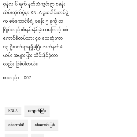
ဇွန်လ ၆ ရက် နတ်သံကွင်းရွာ စခန်း
သိမ်းတိုက်ပွဲမှာ KNLA ပူးပေါင်းတပ်ဖွဲ့
က စစ်ကောင်စီရဲ့ စခန်း ၅ ခုကို တ
ပြိုင်တည်းစီးနင်းနိုင်ခဲ့တာကြောင့် စစ်
ကောင်စီတပ်သား ၄၀ သေဆုံးကာ
၁၃ ဦးဒဏ်ရာရရှိခဲ့ပြီး လက်နက်ခဲ
ယမ်း အများပြား သိမ်းနိုင်ခဲ့တာ
လည်း ဖြစ်ပါတယ်။
စာတည်း – 007
KNLA
ကျောက်ကြီး
စစ်ကောင်စီ
စစ်တောင်းမြစ်