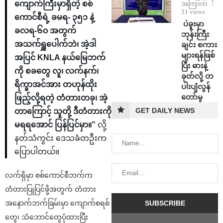
ကျောက်ကြီးမှာရှိတဲ့ စစ်
အကြာက
31 views
ကောင်စီရဲ့ ခမရ- ၃၅၁ နဲ့
⁩ ⁨ပဲခူးမှာ
ခလရ-၆၀ အတွက်
ဘုန်းကြီး
အသက်ရှူပေါက်ဘဲ၊ အဲ့ဒါ
ချင်း စကား
များရန်ဖြစ်
အပြင် KNLA နယ်မြေဘက်
ပြီး ဓားနဲ့
ကို စခတွေ လူ၊ လက်နက်၊
ခုတ်လို့ တ
ရိက္ခာအင်အား တဟုန်ထိုး
ပါးပျံလွန်
တော်မူ
ဖြည့်လို့ရတဲ့ တံတားတခု၊ အဲ့
GET DAILY NEWS
တာကြောင့် သူတို့ ဒီတံတားကို
မရရအောင် ပြန်ပြင်မှာ။”
လို့
နတ်သံကွင်း ဒေသခံတဦးက
ပြောပါတယ်။
လက်ရှိမှာ စစ်ကောင်စီဘက်က
တံတားပြုပြင်ဖို့အတွက် တံတား
အနောက်ဘက်ခြမ်းမှာ ကျောက်စရစ်
တွေ၊ သံဘောင်တွေပုံထားပြီး