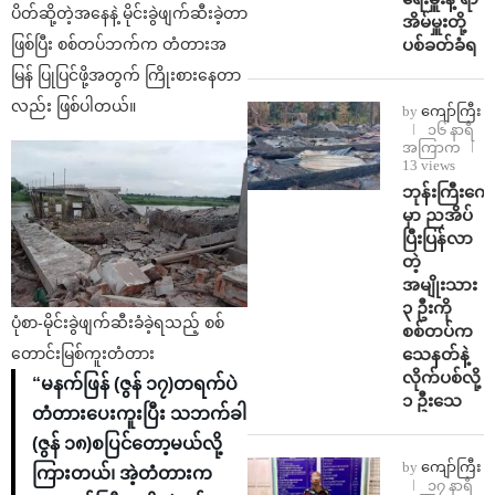
ပိတ်ဆို့တဲ့အနေနဲ့ မိုင်းခွဲဖျက်ဆီးခဲ့တာ
အိမ်မှူးတို့
ပစ်ခတ်ခံရ
ဖြစ်ပြီး စစ်တပ်ဘက်က တံတားအ
မြန် ပြုပြင်ဖို့အတွက် ကြိုးစားနေတာ
လည်း ဖြစ်ပါတယ်။
by
ကျော်ကြီး
၁၆ နာရီ
အကြာက
13 views
ဘုန်းကြီးကျေ
မှာ ညအိပ်
ပြီးပြန်လာ
တဲ့
အမျိုးသား
၃ ဦးကို
ပုံစာ-မိုင်းခွဲဖျက်ဆီးခံခဲ့ရသည့် စစ်
စစ်တပ်က
သေနတ်နဲ့
တောင်းမြစ်ကူးတံတား
လိုက်ပစ်လို့
“မနက်ဖြန် (ဇွန် ၁၇)တရက်ပဲ
၁ ဦးသေ
တံတားပေးကူးပြီး သဘက်ခါ
(ဇွန် ၁၈)စပြင်တော့မယ်လို့
by
ကျော်ကြီး
ကြားတယ်၊ အဲ့တံတားက
၁၇ နာရီ