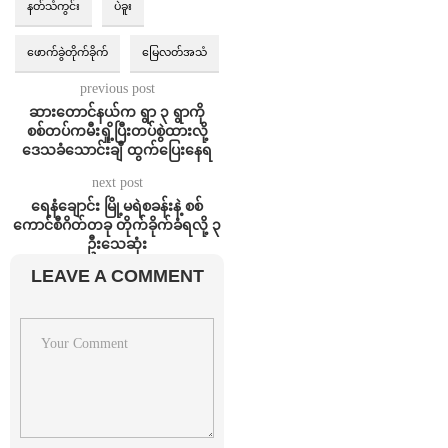
နတ်သံကွင်း
ပဲခူး
ဖောက်ခွဲတိုက်ခိုက်
မြေလတ်အသံ
previous post
ဆားတောင်နယ်က ရွာ ၃ ရွာကို
စစ်တပ်ကမီးရှို့ပြီးတပ်စွဲထားလို့
ဒေသခံသောင်းချီ ထွက်ပြေးနေရ
next post
ရေနံချောင်း မြို့မရဲစခန်းနဲ့ စစ်
ကောင်စီဂိတ်တခု တိုက်ခိုက်ခံရလို့ ၃
ဦးသေဆုံး
LEAVE A COMMENT