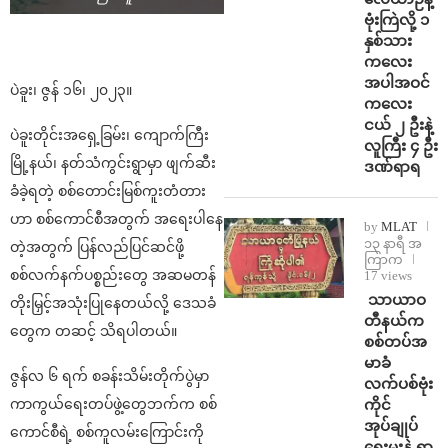
ဗုံးကြဲလို့ ၁
နှစ်သား
ကလေး
အပါအဝင်
ပဲခူး၊ ဇွန် ၁၆၊ ၂၀၂၃။
ကလေး
ငယ် ၂ ဦးနဲ့
ပဲခူးတိုင်းအရှေ့ခြမ်း၊ ကျောက်ကြီး
လူကြီး ၄ ဦး
မြို့နယ်၊ နတ်သံကွင်းရွာမှာ ဖျက်ဆီး
ဒဏ်ရာရ
ခံခဲ့ရတဲ့ စစ်တောင်းမြစ်ကူးတံတား
ဟာ စစ်ကောင်စီအတွက် အရေးပါနေ
by
MLAT
၁၃ နာရီ အ
တဲ့အတွက် ပြန်လည်ပြင်ဆင်ဖို့
ကြာက
စစ်လက်နက်ပစ္စည်းတွေ အဆမတန်
17 views
⁩ ⁨သာယာဝ
တိုးမြှင့်အသုံးပြုနေတယ်လို့ ဒေသခံ
တီနယ်က
တွေက တဆင့် သိရပါတယ်။
စစ်တပ်အ
မာခံ
ဇွန်လ ၆ ရက် စခန်းသိမ်းတိုက်ပွဲမှာ
လက်ပစ်ဗုံး
ကိုင်
ကာကွယ်ရေးတပ်ဖွဲ့တွေဘက်က စစ်
အုပ်ချုပ်
ကောင်စီရဲ့ စစ်ကူလမ်းကြောင်းကို
ရေးမှူးနဲ့ ရာ