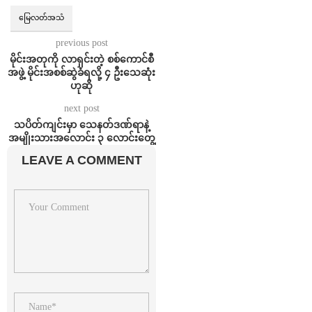
မြေလတ်အသံ
previous post
မိုင်းအတုကို လာရှင်းတဲ့ စစ်ကောင်စီ
အဖွဲ့ မိုင်းအစစ်ဆွဲခံရလို့ ၄ ဦးသေဆုံး
ဟုဆို
next post
သပိတ်ကျင်းမှာ သေနတ်ဒဏ်ရာနဲ့
အမျိုးသားအလောင်း ၃ လောင်းတွေ့
LEAVE A COMMENT