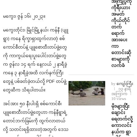
အကြိုပွဲကို
ကိုရီးယား
အမတ်
မကွေး၊ ဇွန် ၁၆၊ ၂၀၂၃။
ကိုယ်တိုင်
တက်
မကွေးတိုင်း၊ မြိုင်မြို့နယ်၊ ကန်နီ (ပျူ
ရောက်
ရွာ) ကနေ ရိက္ခာရှာထွက်လာတဲ့ စစ်
အားပေး
ကာ
ကောင်စီတပ်နဲ့ ပျူစောထီးတပ်ဖွဲ့တွေ
တောင်းဆို
ကို ကာကွယ်ရေးပူးပေါင်းတပ်ဖွဲ့တွေ
စာများကို
က ဇွန်လ ၁၄ ရက် နေ့လယ် ၂ နာရီခွဲ
လက်ခံ
ကနေ ၃ နာရီခွဲအထိ လက်နက်ကြီး
တွေနဲ့ ပစ်ခတ်ခဲ့တယ်လို့ PDF တပ်ဖွဲ့
by
ကျော်ကြီး
၁၃ နာရီ
တွေဆီက သိရပါတယ်။
အကြာက
10 views
အင်အား ၅၀ နီးပါးရှိ စစ်ကောင်စီ၊
⁨မိုးများပြီး
ချောင်း
ပျူစောထီးတပ်ဖွဲ့တွေဟာ ကန်နီရွာရဲ့
ရေတက်လို့
တောင်ဘက်ခြမ်းကို ထွက်လာတယ်
ကောလင်း
လို့ သတင်းရရှိထားတဲ့အတွက် ဒေသ
နယ်က ရွာ