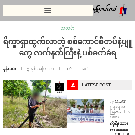
သတင်း
ရိက္ခာရှာထွက်လာတဲ့ စစ်ကောင်စီတပ်နဲ့ပျူ
တွေ လက်နက်ကြီးနဲ့ ပစ်ခတ်ခံရ
နန်းခမ်း
၃ နှစ် အကြာက
0
1
LATEST POST
by
MLAT
၉ နာရီ အ
ကြာက
6
views
ကိုရီးယား
က ၈၈၈၈