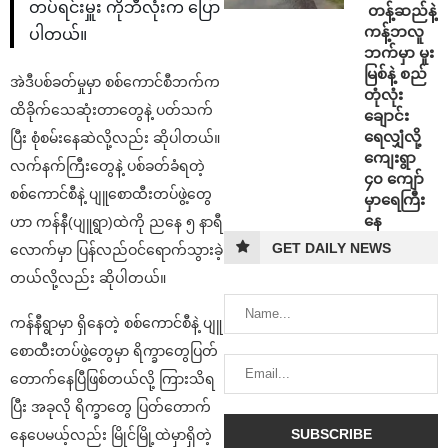
တပ်ရင်းမှူး ကိုဘီလုံးက ပြော
⁩ ⁨တန့်ဆည်နဲ့
ကန့်ဘလူ
ပါတယ်။
ဘက်မှာ မူး
မြစ်နဲ့ စည်
အဲဒီပစ်ခတ်မှုမှာ စစ်ကောင်စီဘက်က
တုံလုံး
ထိခိုက်သေဆုံးတာတွေနဲ့ ပတ်သက်
ချောင်း
ရေလျှံလို့
ပြီး စုံစမ်းနေဆဲလို့လည်း ဆိုပါတယ်။
ကျေးရွာ
လက်နက်ကြီးတွေနဲ့ ပစ်ခတ်ခံရတဲ့
၄၀ ကျော်
စစ်ကောင်စီနဲ့ ပျူစောထီးတပ်ဖွဲ့တွေ
မှာရေကြီး
နေ
ဟာ ကန်နီ(ပျူရွာ)ထဲကို ညနေ ၅ နာရီ
GET DAILY NEWS
လောက်မှာ ပြန်လည်ဝင်ရောက်သွားခဲ့
တယ်လို့လည်း ဆိုပါတယ်။
ကန်နီရွာမှာ ရှိနေတဲ့ စစ်ကောင်စီနဲ့ ပျူ
စောထီးတပ်ဖွဲ့တွေမှာ ရိက္ခာတွေပြတ်
တောက်နေပြီဖြစ်တယ်လို့ ကြားသိရ
ပြီး အခုလို ရိက္ခာတွေ ပြတ်တောက်
နေပေမယ့်လည်း မြိုင်မြို့ထဲမှာရှိတဲ့