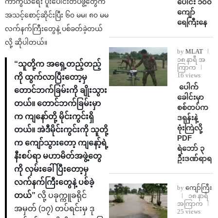
ပေါင်း ၁၀၀
ကာကွယ်ရေး ပူးပေါင်းတပ်ဖွဲ့တွေက
ကျော်
အသင့်စောင့်ဆိုင်းပြီး ၆၀ မမ၊ ၈၀ မမ
ရေကြီးနေ
လက်နက်ကြီးတွေနဲ့ ပစ်ခတ်ခဲ့တယ်
လို့ ဆိုပါတယ်။
by
MLAT
၁၈ နာရီ အ
“သူတို့က အရှေ့တည့်တည့်
ကြာက
16 views
ကို ထွက်လာပြီးတော့မှ
⁩ ⁨ပေါက်
တောင်ဘက်ခြမ်းကို ချိုးသွား
ခေါင်းမှာ
တယ်။ တောင်ဘက်ခြမ်းမှာ
စစ်တပ်က
က ကျနော်တို့ မိုင်းကွင်းရှိ
ဒရုန်းနဲ့
ဗုံးကြဲလို့
တယ်။ အဲဒီမိုင်းကွင်းကို သူတို့
PDF
က ကျော်သွားတော့ ကျနော့်ရဲ့
ရဲဘော် ၃
နီးစပ်ရာ မဟာမိတ်အဖွဲ့တွေ
ဦးဒဏ်ရာရ
ကို လှမ်းခေါ်ပြီးတော့မှ
လက်နက်ကြီးတွေနဲ့ ပစ်ခဲ့
by
ကျော်ကြီး
တယ်”
လို့ ပခုက္ကူခရိုင်
၁၈ နာရီ
အကြာက
အမှတ် (၁၇) တပ်ရင်းမှ ဒု
25 views