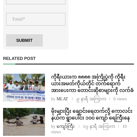
RELATED POST
ကိုရီးယားက ၈၈၈၈ အကြိုပွဲကို ကိုရီး
ယားအမတ်ကိုယ်တိုင် တက်ရောက်
အားပေးကာ တောင်းဆိုစာများကို လက်ခံ
by
MLAT
၉ နာရီ အကြာက
6 views
⁨မိုးများပြီး ချောင်းရေတက်လို့ ကောလင်း
နယ်က ရွာပေါင်း ၁၀၀ ကျော် ရေကြီးနေ
by
ကျော်ကြီး
၁၃ နာရီ အကြာက
10
views