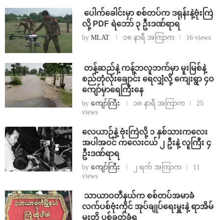
⁩ ⁨ပေါက်ခေါင်းမှာ စစ်တပ်က ဒရုန်းနဲ့ဗုံးကြဲ
လို့ PDF ရဲဘော် ၃ ဦးဒဏ်ရာရ
by
MLAT
၁၈ နာရီ အကြာက
16 views
⁩ ⁨တန့်ဆည်နဲ့ ကန့်ဘလူဘက်မှာ မူးမြစ်နဲ့
စည်တုံလုံးချောင်း ရေလျှံလို့ ကျေးရွာ ၄၀
ကျော်မှာရေကြီးနေ
by
ကျော်ကြီး
၁၈ နာရီ အကြာက
25
views
⁨လေယာဉ်နဲ့ ဗုံးကြဲလို့ ၁ နှစ်သားကလေး
အပါအဝင် ကလေးငယ် ၂ ဦးနဲ့ လူကြီး ၄
ဦးဒဏ်ရာရ
by
ကျော်ကြီး
၂ ရက် အကြာက
11
views
⁩ ⁨သာယာဝတီနယ်က စစ်တပ်အမာခံ
လက်ပစ်ဗုံးကိုင် အုပ်ချုပ်ရေးမှူးနဲ့ ရာအိမ်
မှူးတို့ ပစ်ခတ်ခံရ