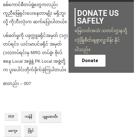
စစ်ကောင်စီတပ်ဖွဲ့တွေကလည်း
DONATE US
ကူညီဖြေရှင်းပေးနေတာမျိုး မရှိဘူး
SAFELY
လို့ ကိုဘီးလုံးက ဆက်ပြောပါတယ်။
မြေလတ်အသံ သတင်းဌာနသို့
ပစ်ခတ်မှုကို ပခုက္ကူခရိုင်အမှတ် (၁၇)
လုံခြုံစိတ်ချစွာလှူဒါန်း နိုင်
တပ်ရင်း၊ ယင်းမာပင်ခရိုင် အမှတ်
ပါသည်။
(၁၀)တပ်ရင်းမှ MRG တပ်ခွဲ၊ ဗိုလ်
Donate
စနေ Local အဖွဲ့နဲ့ PK Local အဖွဲ့တို့
က ပူးပေါင်းတိုက်ခိုက်ခဲ့ကြပါတယ်။
စာတည်း – 007
PDF
ကန်နီ
ပျူစောထီး
မကွေး
မြိုင်