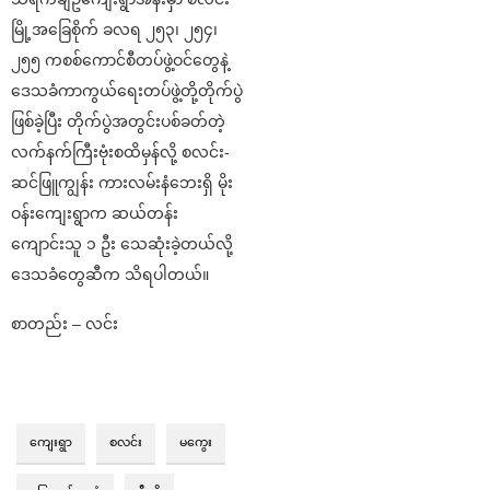
မြို့အခြေစိုက် ခလရ ၂၅၃၊ ၂၅၄၊
၂၅၅ ကစစ်ကောင်စီတပ်ဖွဲ့ဝင်တွေနဲ့
ဒေသခံကာကွယ်ရေးတပ်ဖွဲ့တို့တိုက်ပွဲ
ဖြစ်ခဲ့ပြီး တိုက်ပွဲအတွင်းပစ်ခတ်တဲ့
လက်နက်ကြီးဗုံးစထိမှန်လို့ စလင်း-
ဆင်ဖြူကျွန်း ကားလမ်းနံဘေးရှိ မိုး
ဝန်းကျေးရွာက ဆယ်တန်း
ကျောင်းသူ ၁ ဦး သေဆုံးခဲ့တယ်လို့
ဒေသခံတွေဆီက သိရပါတယ်။
စာတည်း – လင်း
ကျေးရွာ
စလင်း
မကွေး