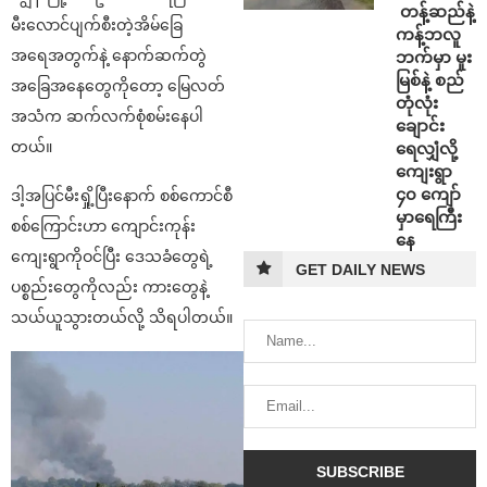
⁩ ⁨တန့်ဆည်နဲ့
မီးလောင်ပျက်စီးတဲ့အိမ်ခြေ
ကန့်ဘလူ
အရေအတွက်နဲ့ နောက်ဆက်တွဲ
ဘက်မှာ မူး
မြစ်နဲ့ စည်
အခြေအနေတွေကိုတော့ မြေလတ်
တုံလုံး
အသံက ဆက်လက်စုံစမ်းနေပါ
ချောင်း
တယ်။
ရေလျှံလို့
ကျေးရွာ
၄၀ ကျော်
ဒါ့အပြင်မီးရှို့ပြီးနောက် စစ်ကောင်စီ
မှာရေကြီး
စစ်ကြောင်းဟာ ကျောင်းကုန်း
နေ
ကျေးရွာကိုဝင်ပြီး ဒေသခံတွေရဲ့
GET DAILY NEWS
ပစ္စည်းတွေကိုလည်း ကားတွေနဲ့
သယ်ယူသွားတယ်လို့ သိရပါတယ်။