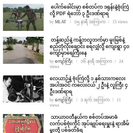
⁩ ⁨ပေါက်ခေါင်းမှာ စစ်တပ်က ဒရုန်းနဲ့ဗုံးကြဲ
လို့ PDF ရဲဘော် ၃ ဦးဒဏ်ရာရ
by
MLAT
၁၅ နာရီ အကြာက
15 views
⁩ ⁨တန့်ဆည်နဲ့ ကန့်ဘလူဘက်မှာ မူးမြစ်နဲ့
စည်တုံလုံးချောင်း ရေလျှံလို့ ကျေးရွာ ၄၀
ကျော်မှာရေကြီးနေ
by
ကျော်ကြီး
၁၆ နာရီ အကြာက
24
views
⁨လေယာဉ်နဲ့ ဗုံးကြဲလို့ ၁ နှစ်သားကလေး
အပါအဝင် ကလေးငယ် ၂ ဦးနဲ့ လူကြီး ၄
ဦးဒဏ်ရာရ
by
ကျော်ကြီး
၁ ရက် အကြာက
11
views
⁩ ⁨သာယာဝတီနယ်က စစ်တပ်အမာခံ
လက်ပစ်ဗုံးကိုင် အုပ်ချုပ်ရေးမှူးနဲ့ ရာအိမ်
မှူးတို့ ပစ်ခတ်ခံရ