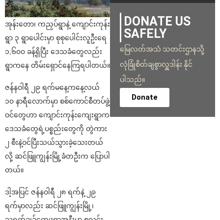
DONATE US
အုန်းတော၊ ကညှပ်ရွာနဲ့ ကျောင်းကုန်း
SAFELY
ရွာ ၃ ရွာပေါင်းမှာ စုစုပေါင်းလူဦးရေ
မြေလတ်အသံ သတင်းဌာနသို့
၁,၆၀၀ ခန့်ရှိပြီး ဒေသခံတွေလည်း
လုံခြုံစိတ်ချစွာလှူဒါန်း နိုင်
ရွာကနေ တိမ်းရှောင်‌နေကြရပါတယ်။
ပါသည်။
ဇန်နဝါရီ ၂၉ ရက်မနေ့ကနေ့လယ်
Donate
၁၀ နာရီလောက်မှာ စစ်ကောင်စီတပ်ဖွဲ့
ဝင်တွေဟာ ကျောင်းကုန်းကျေးရွာက
ဒေသခံတွေရဲ့ပစ္စည်းတွေကို တွဲကား
၂ စီးနဲ့ဝင်ပြီးသယ်သွားခဲ့သေးတယ်
လို့ ဆင်ဖြူကျွန်းမြို့ခံတဦးက ပြောပါ
တယ်။
ဒါ့အပြင် ဇန်နဝါရီ ၂၈ ရက်နဲ့ ၂၉
ရက်မှာလည်း ဆင်ဖြူကျွန်းမြို့၊
သရက်ချဥ်ကျေးရွာအနီးမှာ စလင်း