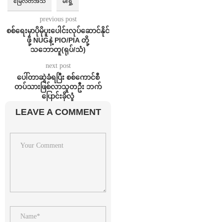
မြေလတ်အသံ
မီးရှို့
previous post
စစ်ရေးမှာပိုမိုပူးပေါင်းလုပ်ဆောင်နိုင်
ဖို့ NUGနဲ့ PIO/PIA တို့
သဘောတူ(ရုပ်/သံ)
next post
ပေါ်တာဆွဲခံရပြီး စစ်ကောင်စီ
တပ်သားဖြစ်လာသူတဦး ဘက်
ပြောင်းခိုလှုံ
LEAVE A COMMENT