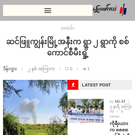
သတင်း
ဆင်ဖြူကျွန်းမြို့အနီးက ရွာ ၂ ရွာကို စစ်
ကောင်စီမီးရှို့
ဒိန်းဂျား
၂ နှစ် အကြာက
0
1
LATEST POST
by
MLAT
၇ နာရီ အကြာ
က
6
views
ကိုရီးယား
က ၈၈၈၈