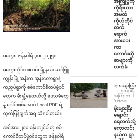
အကြိုပွဲကို
ကိုရီးယား
အမတ်
ကိုယ်တိုင်
တက်
ရောက်
အားပေး
ကာ
တောင်းဆို
မကွေး၊ ဇန်နဝါရီ ၃၀၊ ၂၀၂၅။
စာများကို
လက်ခံ
မကွေးတိုင်း၊ စလင်းမြို့နယ်၊ ဆင်ဖြူ
ကျွန်းမြို့အနီးက အုန်းတောရွာနဲ့
by
ကျော်ကြီး
ကညှပ်ရွာကို စစ်ကောင်စီတပ်ဖွဲ့ဝင်
၁၀ နာရီ
အကြာက
တွေက မီးရှို့နေတယ်လို့ ဒေသခံတွေ
9 views
နဲ့ ဒေါင်းစစ်အောင် Local PDF ရဲ့
⁨မိုးများပြီး
ထုတ်ပြန်ချက်အရ သိရပါတယ်။
ချောင်း
ရေတက်လို့
အင်အား ၂၀၀ ဝန်းကျင်ပါတဲ့ စစ်
ကောလင်း
နယ်က ရွာ
ကောင်စီတပ်ဖွဲ့ဝင်တွေက ဇန်နဝါရီ