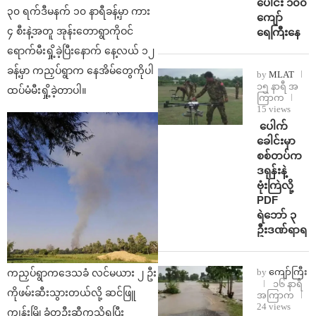
ပေါင်း ၁၀၀
၃၀ ရက်ဒီမနက် ၁၀ နာရီခန့်မှာ ကား
ကျော်
၄ စီးနဲ့အတူ အုန်းတောရွာကိုဝင်
ရေကြီးနေ
ရောက်မီးရှို့ခဲ့ပြီးနောက် နေ့လယ် ၁၂
ခန့်မှာ ကညှပ်ရွာက နေအိမ်တွေကိုပါ
by
MLAT
၁၅ နာရီ အ
ထပ်မံမီးရှို့ခဲ့တာပါ။
ကြာက
15 views
⁩ ⁨ပေါက်
ခေါင်းမှာ
စစ်တပ်က
ဒရုန်းနဲ့
ဗုံးကြဲလို့
PDF
ရဲဘော် ၃
ဦးဒဏ်ရာရ
by
ကျော်ကြီး
ကညှပ်ရွာကဒေသခံ လင်မယား ၂ ဦး
၁၆ နာရီ
ကိုဖမ်းဆီးသွားတယ်လို့ ဆင်ဖြူ
အကြာက
24 views
ကျွန်းမြို့ခံတဦးဆီကသိရပြီး