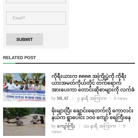
RELATED POST
ကိုရီးယားက ၈၈၈၈ အကြိုပွဲကို ကိုရီး
ယားအမတ်ကိုယ်တိုင် တက်ရောက်
အားပေးကာ တောင်းဆိုစာများကို လက်ခံ
by
MLAT
၇ နာရီ အကြာက
6 views
⁨မိုးများပြီး ချောင်းရေတက်လို့ ကောလင်း
နယ်က ရွာပေါင်း ၁၀၀ ကျော် ရေကြီးနေ
by
ကျော်ကြီး
၁၀ နာရီ အကြာက
9
views