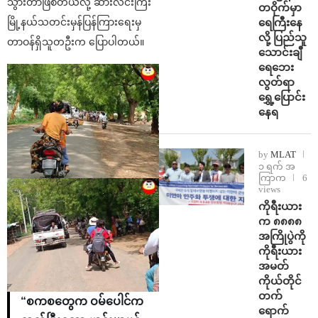
သွားတာဖြစ်တယ်လို့ ဆားလင်းကြီး
တဝိုက်မှာ
ရေကြီးနေ
မြို့နယ်သတင်းမှန်ပြန်ကြားရေးမှ
လို့ ပြည်သူ
တာဝန်ရှိသူတဦးက ပြောပါတယ်။
သောင်းချီ
ရေဘေး
လွတ်ရာ
ရွှေ့ပြောင်း
နေရ
by
MLAT
၁ ရက် အ
ကြာက
6
views
ကိုရီးယား
က ၈၈၈၈
အကြိုပွဲကို
ကိုရီးယား
အမတ်
ကိုယ်တိုင်
တက်
“စကစတွေက ဝမ်ပေါင်က
ရောက်