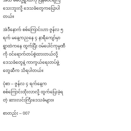
အထိ မိမိတို့ရွာထဲကို ပြန်မဝင်ရဲကြ
သေးဘူးလို့ ဒေသခံတွေကပြောပါ
တယ်။
အဲဒီနောက် စစ်ကြောင်းဟာ ဇွန်လ ၅
ရက် မနေ့ကညနေ ၄ နာရီကျော်မှာ
ရွာထဲကနေ ထွက်ပြီး ဝမ်ပေါင်ကုမ္ပဏီ
ကို ဝင်ရောက်တပ်စွဲထားတယ်လို့
ဒေသခံတွေနဲ့ ကာကွယ်ရေးတပ်ဖွဲ့
တွေဆီက သိရပါတယ်။
ပုံစာ – ဇွန်လ ၄ ရက်နေ့က
စစ်ကြောင်းထိုးလာလို့ ထွက်ပြေးခဲ့ရ
တဲ့ ဆားလင်းကြီးဒေသခံများ။
စာတည်း – 007