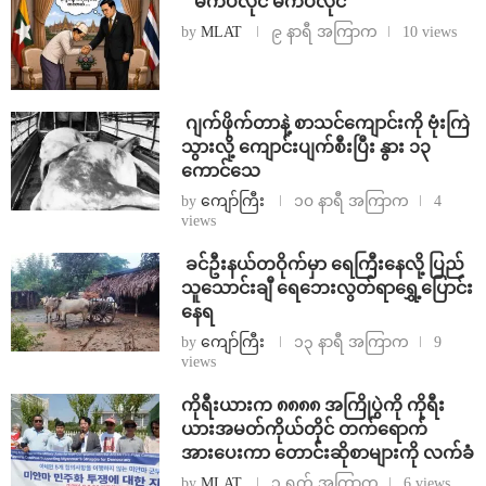
⁨ ⁨“မက်ပလိုင် မက်ပလိုင်”
by
MLAT
၉ နာရီ အကြာက
10 views
⁨⁩ ⁨ဂျက်ဖိုက်တာနဲ့ စာသင်ကျောင်းကို ဗုံးကြဲ
သွားလို့ ကျောင်းပျက်စီးပြီး နွား ၁၃
ကောင်သေ
by
ကျော်ကြီး
၁၀ နာရီ အကြာက
4
views
⁩ ⁨ခင်ဦးနယ်တဝိုက်မှာ ရေကြီးနေလို့ ပြည်
သူသောင်းချီ ရေဘေးလွတ်ရာရွှေ့ပြောင်း
နေရ
by
ကျော်ကြီး
၁၃ နာရီ အကြာက
9
views
ကိုရီးယားက ၈၈၈၈ အကြိုပွဲကို ကိုရီး
ယားအမတ်ကိုယ်တိုင် တက်ရောက်
အားပေးကာ တောင်းဆိုစာများကို လက်ခံ
by
MLAT
၁ ရက် အကြာက
6 views