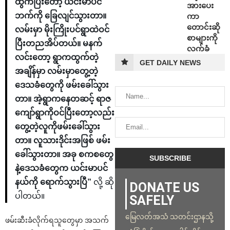
ထွက်ပြီးတော့ ယင်းမာပင်
အားပေး
ဘက်ကို ခြေလျင်သွားတာ။
ကာ
တောင်းဆို
လမ်းမှာ မိုးကြိုးပင်ရွာထဲဝင်
စာများကို
ပြီးတညအိပ်တယ်။ မနက်
လက်ခံ
လင်းတော့ ရွာကထွက်တဲ့
GET DAILY NEWS
အချိန်မှာ လမ်းမှာတွေ့တဲ့
ဒေသခံတွေကို ဖမ်းခေါ်သွား
တာ။ အဲ့ရွာကနေတဆင့် ရာဇ
ကျော်ရွာကိုဝင်ပြီးတော့လည်း
တွေ့တဲ့လူကိုဖမ်းခေါ်သွား
တာ။ လူသားဒိုင်းအဖြစ် ဖမ်း
ခေါ်သွားတာ။ အခု စကစတွေ
နဲ့ဒေသခံတွေက ယင်းမာပင်
နယ်ကို ရောက်သွားပြီ”
လို့ ဆို
DONATE US
ပါတယ်။
SAFELY
မြေလတ်အသံ သတင်းဌာနသို့
ဖမ်းဆီးခံလိုက်ရသူတွေမှာ အသက်