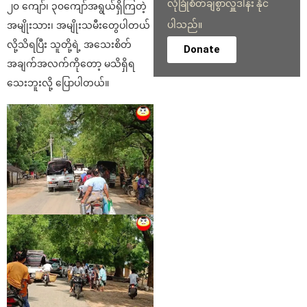
လုံခြုံစိတ်ချစွာလှူဒါန်း နိုင်
၂၀ ကျော်၊ ၃၀ကျော်အရွယ်ရှိကြတဲ့
ပါသည်။
အမျိုးသား၊ အမျိုးသမီးတွေပါတယ်
လို့သိရပြီး သူတို့ရဲ့ အသေးစိတ်
Donate
အချက်အလက်ကိုတော့ မသိရှိရ
သေးဘူးလို့ ပြောပါတယ်။