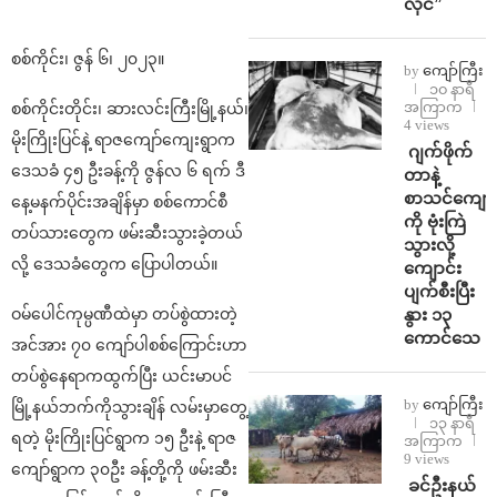
လိုင်”
စစ်ကိုင်း၊ ဇွန် ၆၊ ၂၀၂၃။
by
ကျော်ကြီး
၁၀ နာရီ
အကြာက
စစ်ကိုင်းတိုင်း၊ ဆားလင်းကြီးမြို့နယ်၊
4 views
မိုးကြိုးပြင်နဲ့ ရာဇကျော်ကျေးရွာက
⁨⁩ ⁨ဂျက်ဖိုက်
ဒေသခံ ၄၅ ဦးခန့်ကို ဇွန်လ ၆ ရက် ဒီ
တာနဲ့
စာသင်ကျောင
နေ့မနက်ပိုင်းအချိန်မှာ စစ်ကောင်စီ
ကို ဗုံးကြဲ
တပ်သားတွေက ဖမ်းဆီးသွားခဲ့တယ်
သွားလို့
လို့ ဒေသခံတွေက ပြောပါတယ်။
ကျောင်း
ပျက်စီးပြီး
နွား ၁၃
ဝမ်ပေါင်ကုမ္ပဏီထဲမှာ တပ်စွဲထားတဲ့
ကောင်သေ
အင်အား ၇၀ ကျော်ပါစစ်ကြောင်းဟာ
တပ်စွဲနေရာကထွက်ပြီး ယင်းမာပင်
by
ကျော်ကြီး
မြို့နယ်ဘက်ကိုသွားချိန် လမ်းမှာတွေ့
၁၃ နာရီ
ရတဲ့ မိုးကြိုးပြင်ရွာက ၁၅ ဦးနဲ့ ရာဇ
အကြာက
9 views
ကျော်ရွာက ၃၀ဦး ခန့်တို့ကို ဖမ်းဆီး
⁩ ⁨ခင်ဦးနယ်