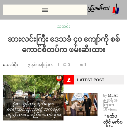
သတင်း
ဆားလင်းကြီး ဒေသခံ ၄၀ ကျော်ကို စစ်
ကောင်စီတပ်က ဖမ်းဆီးထား
အောင်စိုး
၃ နှစ် အကြာက
0
1
LATEST POST
by
MLAT
၉ နာရီ အ
ပုံစာ - ဇွန်လ ၄ ရက်နေ့က
ကြာက
10 views
စစ်ကြောင်းထိုးလာလို့ ထွက်ပြေး
ခဲ့ရတဲ့ ဆားလင်းကြီးဒေသခံများ။
⁨ ⁨“မက်ပ
လိုင် မက်ပ