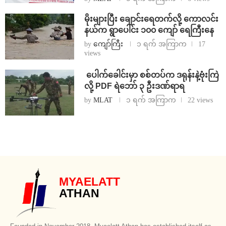
⁨မိုးများပြီး ချောင်းရေတက်လို့ ကောလင်း
နယ်က ရွာပေါင်း ၁၀၀ ကျော် ရေကြီးနေ
by
ကျော်ကြီး
၁ ရက် အကြာက
17
views
⁩ ⁨ပေါက်ခေါင်းမှာ စစ်တပ်က ဒရုန်းနဲ့ဗုံးကြဲ
လို့ PDF ရဲဘော် ၃ ဦးဒဏ်ရာရ
by
MLAT
၁ ရက် အကြာက
22 views
MYAELATT
ATHAN