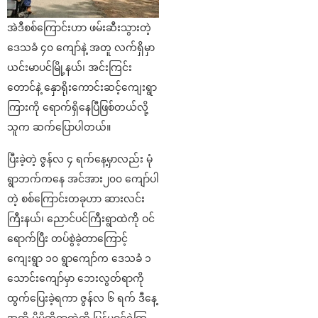
အဲဒီစစ်ကြောင်းဟာ ဖမ်းဆီးသွားတဲ့
ဒေသခံ ၄၀ ကျော်နဲ့ အတူ လက်ရှိမှာ
ယင်းမာပင်မြို့နယ်၊ အင်းကြင်း
တောင်နဲ့ နှောရိုးကောင်းဆင့်ကျေးရွာ
ကြားကို ရောက်ရှိနေပြီဖြစ်တယ်လို့
သူက ဆက်ပြောပါတယ်။
ပြီးခဲ့တဲ့ ဇွန်လ ၄ ရက်နေ့မှာလည်း မုံ
ရွာဘက်ကနေ အင်အား၂၀၀ ကျော်ပါ
တဲ့ စစ်ကြောင်းတခုဟာ ဆားလင်း
ကြီးနယ်၊ ညောင်ပင်ကြီးရွာထဲကို ဝင်
ရောက်ပြီး တပ်စွဲခဲ့တာကြောင့်
ကျေးရွာ ၁၀ ရွာကျော်က ဒေသခံ ၁
သောင်းကျော်မှာ ဘေးလွတ်ရာကို
ထွက်ပြေးခဲ့ရကာ ဇွန်လ ၆ ရက် ဒီနေ့