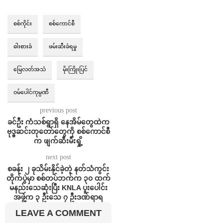
စစ်ကိုင်း
စစ်ကောင်စီ
ဓါးစားခံ
ဖမ်းဆီးခံရမှု
မြေလတ်အသံ
မိုးကြိုးပြင်
ဝမ်ပေါင်ကုမ္ပဏီ
previous post
ခင်ဦး ကံသစ်ရွာရှိ နေအိမ်တွေထဲက
ဗုဒ္ဓဆင်းတုတော်တွေကို စစ်ကောင်စီ
က ဖျက်ဆီးမီးရှို့
next post
စခန်း ၂ ခုသိမ်းနိုင်ခဲ့တဲ့ နတ်သံကွင်း
တိုက်ပွဲမှာ စစ်တပ်ဘက်က ၃၀ ထက်
မနည်းသေဆုံးပြီး KNLA ပူးပေါင်း
အဖွဲ့က ၃ ဦးသေ ၇ ဦးဒဏ်ရာရ
LEAVE A COMMENT