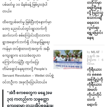
တဝိုက်မှာ
ပစ်ခတ်မှု ၁၀ မိနစ်ခန့် ဖြစ်ပွားခဲ့ပါ
ရေကြီးနေ
တယ်။
လို့ ပြည်သူ
သောင်းချီ
ထိတွေ့ပစ်ခတ်မှု ဖြစ်ပြီးတဲ့နောက်မှာ
ရေဘေး
လွတ်ရာ
တော့ ညောင်ပင်တွင်းရွာဘက်ကို
ရွှေ့ပြောင်း
ဆက်လက် စစ်ကြောင်းထိုးလာကာ
နေရ
ရွာအနောက်ဘက်ရှိ ငါးမွေးမြူရေး
ကန်မှာ တပ်စွဲထားတဲ့အတွက် အနီး
by
MLAT
ကျေးရွာက ဒေသခံတွေဟာ
၁ ရက် အ
ကြာက
6
ကြောက်လန့်ပြီး ထွက်ပြေး
views
တိမ်းရှောင်နေရတာလို့ People’s
ကိုရီးယား
က ၈၈၈၈
Servant Revolution – Wetlet တပ်ဖွဲ့
အကြိုပွဲကို
ဝင်တဦးက အခုလိုပြောပါတယ်။
ကိုရီးယား
အမတ်
“အဲဒီ စကစတွေက မနေ့ (မေ
ကိုယ်တိုင်
၃၀) ကတည်းက သခွတ္တော
တက်
ရောက်
ကျေးရွာမှာ တညအိပ်စခန်းချ