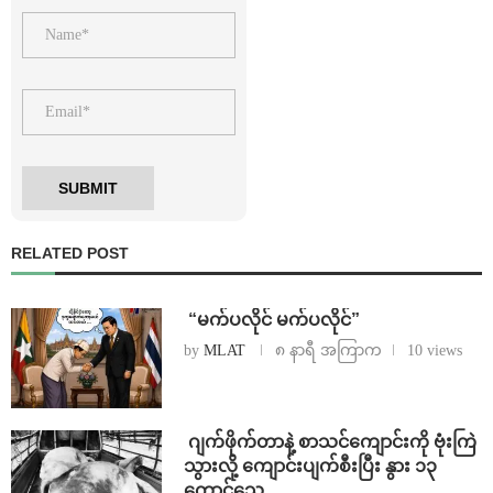
RELATED POST
⁨ ⁨“မက်ပလိုင် မက်ပလိုင်”
by
MLAT
၈ နာရီ အကြာက
10 views
⁨⁩ ⁨ဂျက်ဖိုက်တာနဲ့ စာသင်ကျောင်းကို ဗုံးကြဲ
သွားလို့ ကျောင်းပျက်စီးပြီး နွား ၁၃
ကောင်သေ