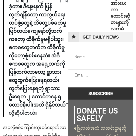
အားပေး
ခဲ့တာ။ ဒီနေ့မနက် ပြန်
ကာ
ထွက်ချိန်တော့ ကာကွယ်ရေး
တောင်းဆို
စာများကို
တပ်ဖွဲ့တွေနဲ့ ထိတွေ့ပစ်ခတ်မှု
လက်ခံ
ဖြစ်တယ်။ ကျနော်တို့ဘက်
GET DAILY NEWS
ကတော့ ထိခိုက်မှုမရှိပါဘူး၊
စကစတွေဘက်က ထိခိုက်မှု
ကိုတော့စုံစမ်းနေဆဲ။ အဲဒီ
စကစတွေက အရှေ့ဘက်ကို
ပြန်တက်လာတော့ ရွာသား
တွေထွက်ပြေးနေရတယ်၊
ထွက်ပြေးနေရတဲ့ ရွာသား
ဦးရေက ၂ ထောင်ကနေ ၅
ထောင်နီးပါးအထိ ရှိနိုင်တယ်”
DONATE US
လို့ဆိုပါတယ်။
SAFELY
အခုလိုစစ်ကြောင်းထိုးဝင်ရောက်လာ
မြေလတ်အသံ သတင်းဌာနသို့
တဲ့အတွက် သခွတ္တော၊ ကုန်းကြီး၊ ၊