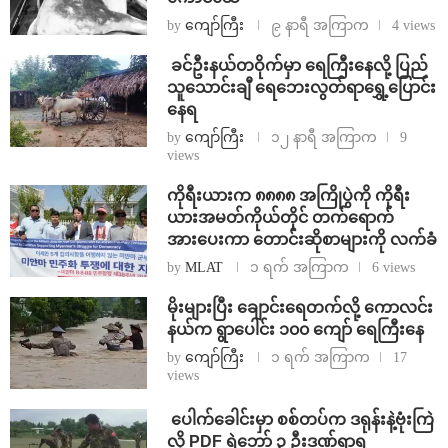
by
ကျော်ကြီး
၉ နာရီ အကြာက
4 views
⁩ ⁨ခင်ဦးနယ်တဝိုက်မှာ ရေကြီးနေလို့ ပြည်
သူသောင်းချီ ရေဘေးလွတ်ရာရွှေ့ပြောင်း
နေရ
by
ကျော်ကြီး
၁၂ နာရီ အကြာက
9
views
ကိုရီးယားက ၈၈၈၈ အကြိုပွဲကို ကိုရီး
ယားအမတ်ကိုယ်တိုင် တက်ရောက်
အားပေးကာ တောင်းဆိုစာများကို လက်ခံ
by
MLAT
၁ ရက် အကြာက
6 views
⁨မိုးများပြီး ချောင်းရေတက်လို့ ကောလင်း
နယ်က ရွာပေါင်း ၁၀၀ ကျော် ရေကြီးနေ
by
ကျော်ကြီး
၁ ရက် အကြာက
17
views
⁩ ⁨ပေါက်ခေါင်းမှာ စစ်တပ်က ဒရုန်းနဲ့ဗုံးကြဲ
လို့ PDF ရဲဘော် ၃ ဦးဒဏ်ရာရ