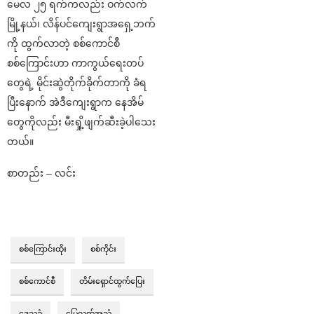
မေလ ၂၅ ရက်ကလည်း ဝက်လက်
မြို့နယ်၊ လိန်ပင်ကျေးရွာအရှေ့ဘက်
ကို ထွက်လာတဲ့ စစ်ကောင်စီ
စစ်ကြောင်းဟာ ကာကွယ်ရေးတပ်
တွေရဲ့ မိုင်းဆွဲတိုက်ခိုက်တာကို ခံရ
ပြီးနောက် အဲဒီကျေးရွာက နေအိမ်
တွေကိုလည်း မီးရှို့ဖျက်ဆီးခဲ့ပါသေး
တယ်။
စာတည်း – လင်း
စစ်ကြောင်းထိုး
စစ်ကိုင်း
စစ်ကောင်စီ
တိမ်းရှောင်ထွက်ပြေး
ဒေသခံ
မြေလတ်အသံ