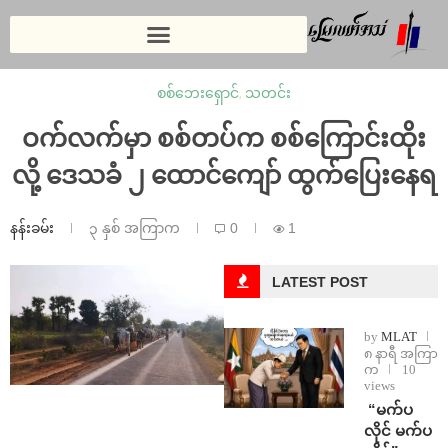
စစ်ဘေးရှောင်
,
သတင်း
ဝက်လက်မှာ စစ်တပ်က စစ်ကြောင်းထိုး
လို့ ဒေသခံ ၂ ထောင်ကျော် ထွက်ပြေးနေရ
နန်းခမ်း
၃ နှစ် အကြာက
0
1
LATEST POST
by
MLAT
၈ နာရီ အကြာ
က
10
views
⁨ ⁨“မက်ပ
လိုင် မက်ပ