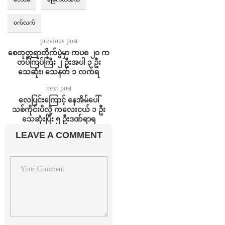
ဝက်လက်
previous post
စေတုတ္တရာတိုက်ပွဲမှာ ကပစ ၂၀ က
တပ်ကြပ်ကြီး ၂ ဦးအပါ ၃ ဦး
သေဆုံး၊ သေနတ် ၁ လက်ရ
next post
လေပြင်းကြောင့် နေအိမ်ပေါ်
သစ်ကိုင်းပိလို့ ကလေးငယ် ၁ ဦး
သေဆုံးပြီး ၅ ဦးဒဏ်ရာရ
LEAVE A COMMENT