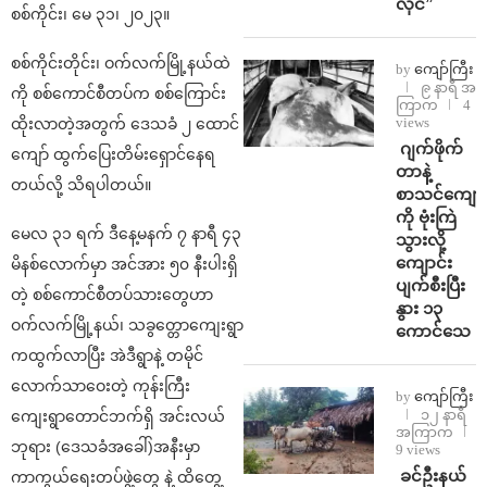
လိုင်”
စစ်ကိုင်း၊ မေ ၃၁၊ ၂၀၂၃။
စစ်ကိုင်းတိုင်း၊ ဝက်လက်မြို့နယ်ထဲ
by
ကျော်ကြီး
၉ နာရီ အ
ကို စစ်ကောင်စီတပ်က စစ်ကြောင်း
ကြာက
4
views
ထိုးလာတဲ့အတွက် ဒေသခံ ၂ ထောင်
⁨⁩ ⁨ဂျက်ဖိုက်
ကျော် ထွက်ပြေးတိမ်းရှောင်နေရ
တာနဲ့
တယ်လို့ သိရပါတယ်။
စာသင်ကျောင
ကို ဗုံးကြဲ
မေလ ၃၁ ရက် ဒီနေ့မနက် ၇ နာရီ ၄၃
သွားလို့
ကျောင်း
မိနစ်လောက်မှာ အင်အား ၅၀ နီးပါးရှိ
ပျက်စီးပြီး
တဲ့ စစ်ကောင်စီတပ်သားတွေဟာ
နွား ၁၃
ဝက်လက်မြို့နယ်၊ သခွတ္တောကျေးရွာ
ကောင်သေ
ကထွက်လာပြီး အဲဒီရွာနဲ့ တမိုင်
လောက်သာဝေးတဲ့ ကုန်းကြီး
by
ကျော်ကြီး
၁၂ နာရီ
ကျေးရွာတောင်ဘက်ရှိ အင်းလယ်
အကြာက
ဘုရား (ဒေသခံအခေါ်)အနီးမှာ
9 views
⁩ ⁨ခင်ဦးနယ်
ကာကွယ်ရေးတပ်ဖွဲ့တွေ နဲ့ ထိတွေ့