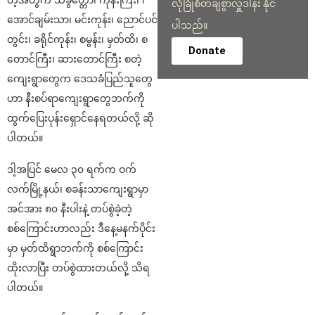
လုံခြုံစိတ်ချစွာလှူဒါန်း နိုင်
အောင်ချမ်းသာ၊ မင်းကုန်း၊ ညောင်ပင်
ပါသည်။
တွင်း၊ ခရိုင်ကုန်း၊ စမွန်း၊ မှတ်ထိ၊ စ
Donate
တောင်ကြီး၊ ဆားတောင်ကြီး စတဲ့
ကျေးရွာတွေက ဒေသခံပြည်သူတွေ
ဟာ နီးစပ်ရာကျေးရွာတွေဘက်ကို
ထွက်ပြေးပုန်းရှောင်နေရတယ်လို့ ဆို
ပါတယ်။
ဒါ့အပြင် မေလ ၃၀ ရက်က ဝက်
လက်မြို့နယ်၊ စခန်းသာကျေးရွာမှာ
အင်အား ၈၀ နီးပါးနဲ့ တပ်စွဲခဲ့တဲ့
စစ်ကြောင်းဟာလည်း ဒီနေ့မနက်ပိုင်း
မှာ မှတ်ထိရွာဘက်ကို စစ်ကြောင်း
ထိုးလာပြီး တပ်စွဲထားတယ်လို့ သိရ
ပါတယ်။