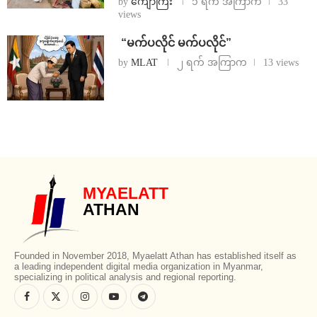
by
ကျော်ကြီး
၁ ရက် အကြာက
33
views
⁨ ⁨“မက်ပလိုင် မက်ပလိုင်”
by
MLAT
၂ ရက် အကြာက
13 views
MYAELATT
ATHAN
Founded in November 2018, Myaelatt Athan has established itself as
a leading independent digital media organization in Myanmar,
specializing in political analysis and regional reporting.