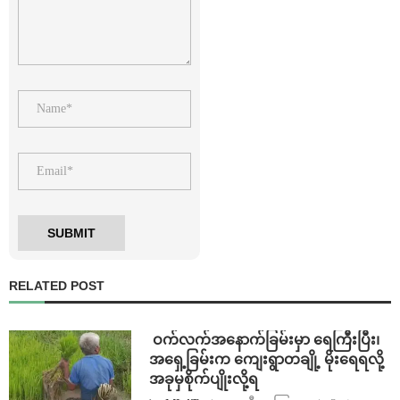
RELATED POST
⁩ ⁨ဝက်လက်အနောက်ခြမ်းမှာ ရေကြီးပြီး၊
အရှေ့ခြမ်းက ကျေးရွာတချို့ မိုးရေရလို့
အခုမှစိုက်ပျိုးလို့ရ