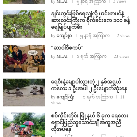
by
MLAT
၅ နာရီ အကြာက
3 views
ချင်းတွင်းမြစ်ရေလျှံလို့ ယင်းမာပင်နဲ့
ဆားလင်းကြီးက စိုက်ခင်းဧက ၁၀၀ ခန့်
ရေမြုပ်ပျက်စီး
by
ကျော်စွာ
၅ နာရီ အကြာက
2 views
“ဆာဝါဒီစကပ်”
by
MLAT
၁ ရက် အကြာက
23 views
ရေစီးနဲ့မျောပါသွားတဲ့ ၂ နှစ်အရွယ်
ကလေး ၁ ဦးအပါ ၂ ဦးပျောက်ဆုံးနေ
by
ကျော်ကြီး
၁ ရက် အကြာက
11
views
စစ်ကိုင်းတိုင်း မြို့နယ် ၆ ခုက ရေဘေး
ရှောင်ပြည်သူသောင်းချီ အကူအညီ
လိုအပ်နေ