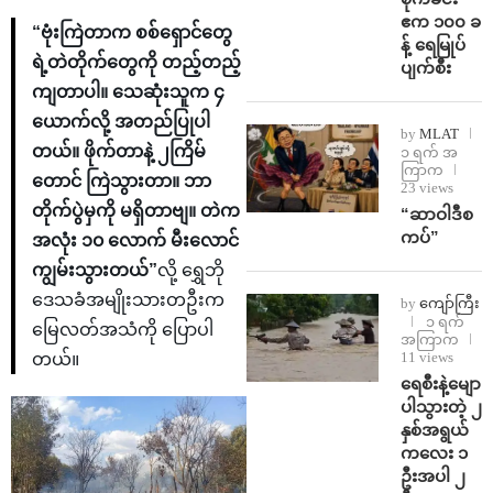
ဧက ၁၀၀ ခ
“ဗုံးကြဲတာက စစ်ရှောင်တွေ
န့် ရေမြုပ်
ရဲ့တဲတိုက်တွေကို တည့်တည့်
ပျက်စီး
ကျတာပါ။ သေဆုံးသူက ၄
ယောက်လို့ အတည်ပြုပါ
by
MLAT
တယ်။ ဖိုက်တာနဲ့ ၂ကြိမ်
၁ ရက် အ
ကြာက
တောင် ကြဲသွားတာ။ ဘာ
23 views
တိုက်ပွဲမှကို မရှိတာဗျ။ တဲက
“ဆာဝါဒီစ
ကပ်”
အလုံး ၁၀ လောက် မီးလောင်
ကျွမ်းသွားတယ်”
လို့ ရွှေဘို
ဒေသခံအမျိုးသားတဦးက
by
ကျော်ကြီး
၁ ရက်
မြေလတ်အသံကို ပြောပါ
အကြာက
11 views
တယ်။
ရေစီးနဲ့မျော
ပါသွားတဲ့ ၂
နှစ်အရွယ်
ကလေး ၁
ဦးအပါ ၂