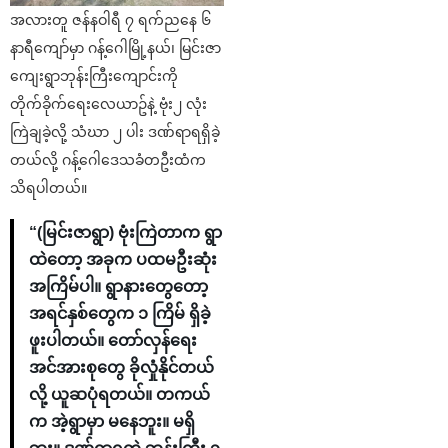
အလားတူ ဇန်နဝါရီ ၇ ရက်ညနေ ၆
နာရီကျော်မှာ ဂန့်ဂေါမြို့နယ်၊ မြင်းဇာ
ကျေးရွာဘုန်းကြီးကျောင်းကို
တိုက်ခိုက်ရေးလေယာဥ်နဲ့ ဗုံး၂ လုံး
ကြဲချခဲ့လို့ သံဃာ ၂ ပါး ဒဏ်ရာရရှိခဲ့
တယ်လို့ ဂန့်ဂေါဒေသခံတဦးထံက
သိရပါတယ်။
“(မြင်းဇာရွာ) ဗုံးကြဲတာက ရွာ
ထဲတော့ အခုက ပထမဦးဆုံး
အကြိမ်ပါ။ ရွာနားတွေတော့
အရင်နှစ်တွေက ၁ ကြိမ် ရှိခဲ့
ဖူးပါတယ်။ တော်လှန်ရေး
အင်အားစုတွေ ခိုလှုံနိုင်တယ်
လို့ ယူဆပုံရတယ်။ တကယ်
က အဲ့ရွာမှာ မနေဘူး။ မရှိ