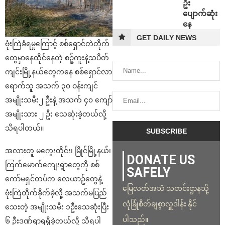
ဦး
ပျောက်ဆုံး
နေ
GET DAILY NEWS
ဗုံးကြဲခံရမှုကြောင့် စစ်ရှောင်တဲတိုက်
တွေမှာနေထိုင်နေတဲ့ စဉ့်ကူးနဲ့သပိတ်
ကျင်းမြို့နယ်တွေကနေ စစ်ရှောင်လာ
ရောက်သူ အသက် ၃၀ ဝန်းကျင်
အမျိုးသမီး၂ ဦးနဲ့ အသက် ၄၀ ကျော်
အမျိုးသား ၂ ဦး သေဆုံးခဲ့တယ်လို့
သိရပါတယ်။
အလားတူ မကွေးတိုင်း၊ မြိုင်မြို့နယ်၊
DONATE US
ကြက်မောက်ကျေးရွာတွေကို စစ်
SAFELY
ကော်မရှင်တပ်က လေ​ယာဥ်တွေနဲ့
မြေလတ်အသံ သတင်းဌာနသို့
ဗုံးကြဲတိုက်ခိုက်ခဲ့လို့ အသက်မပြည်
လုံခြုံစိတ်ချစွာလှူဒါန်း နိုင်
သေးတဲ့ အမျိုးသမီး ၁ဦးသေဆုံးပြီး
ပါသည်။
၆ ဦးဒဏ်ရာရရှိခဲ့တယ်လို့ သိရပါ