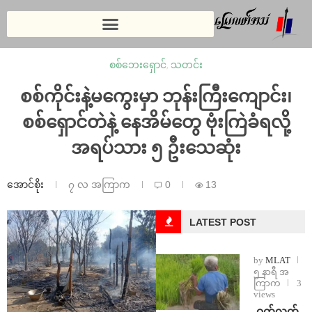
စစ်ဘေးရှောင်
,
သတင်း
စစ်ကိုင်းနဲ့မကွေးမှာ ဘုန်းကြီးကျောင်း၊
စစ်ရှောင်တဲနဲ့ နေအိမ်တွေ ဗုံးကြဲခံရလို့
အရပ်သား ၅ ဦးသေဆုံး
အောင်စိုး
၇ လ အကြာက
0
13
LATEST POST
by
MLAT
၅ နာရီ အ
ကြာက
3
views
⁩ ⁨ဝက်လက်