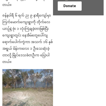
တယ်။
Donate
ဇန်နဝါရီ ၆ ရက် ည ၉ နာရီကျော်မှာ
ကြက်မောက်ကျေးရွာကို တိုက်လေ
ယာဥ်နဲ့ ဗုံး ၁ လုံးကြဲချခဲ့တာဖြစ်ပြီး
ကျေးရွာတွင်း နေအိမ်တွေပေါ်ကျ
ရောက်ပေါက်ကွဲကာ အသက် ၁၆ နှစ်
အရွယ် မိန်းကလေး ၁ ဦးသေဆုံးခဲ့
တာလို့ မြိုင်ဒေသခံတဦးက ပြောပါ
တယ်။