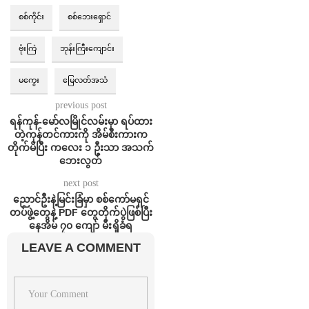
စစ်ကိုင်း
စစ်ဘေးရှောင်
ဗုံးကြဲ
ဘုန်းကြီးကျောင်း
မကွေး
မြေလတ်အသံ
previous post
ရန်ကုန်-မော်လမြိုင်လမ်းမှာ ရပ်ထား
တဲ့ကုန်တင်ကားကို အိမ်စီးကားက
တိုက်မိပြီး ကလေး ၁ ဦးသာ အသက်
ဘေးလွတ်
next post
ညောင်ဦးနဲ့မြင်းခြံမှာ စစ်ကော်မရှင်
တပ်ဖွဲ့တွေနဲ့ PDF တွေတိုက်ပွဲဖြစ်ပြီး
နေအိမ် ၇၀ ကျော် မီးရှိုခံရ
LEAVE A COMMENT