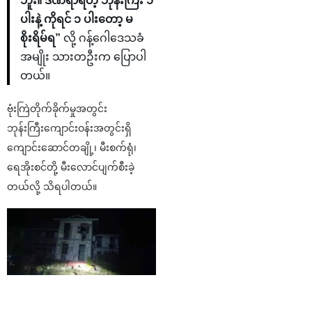
ဘူး။ ဒဏ်ရာရတဲ့ ဘုန်းကြီး ၁
ပါးနဲ့ ကိုရင် ၁ ပါးတော့ မ
စိုးရိမ်ရ”
လို့ ဂန့်ဂေါဒေသခံ
အမျိုး သားတဦးက ပြောပါ
တယ်။
ဗုံးကြဲတိုက်ခိုက်မှုအတွင်း
ဘုန်းကြီးကျောင်းဝန်းအတွင်းရှိ
ကျောင်းဆောင်တချို့၊ မီးစက်ရုံ၊
ရေအိုးစင်တို့ မီးလောင်ပျက်စီးခဲ့
တယ်လို့ သိရပါတယ်။