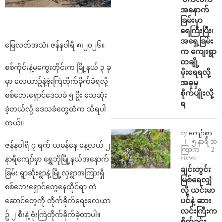
အနောက်
ခြမ်းမှာ
ရေကြီးပြီး၊
အရှေ့ခြမ်း
မြေလတ်အသံ၊ ဇန်နဝါရီ ၈၊၂၀၂၆။
က ကျေးရွာ
တချို့
စစ်ကိုင်းနဲ့မကွေးတိုင်းက မြို့နယ် ၃ ခု
မိုးရေရလို့
မှာ လေယာဥ်နဲ့ဗုံးကြဲတိုက်ခိုက်ခံရလို့
အခုမှ
စိုက်ပျိုးလို့
စစ်ဘေးရှောင်ဒေသခံ ၅ ဦး သေဆုံး
ရ
ခဲ့တယ်လို့ ဒေသခံတွေထံက သိရပါ
တယ်။
by
ကျော်စွာ
၅ နာရီ အ
ဇန်နဝါရီ ၇ ရက် ယမန်နေ့ နေ့လယ် ၂
ကြာက
2
views
နာရီကျော်မှာ ရွှေဘိုမြို့နယ်အနောက်
ချင်းတွင်း
ခြမ်း ရွာဆိုးရွာနဲ့ မြို့လှရွာအကြားရှိ
မြစ်ရေလျှံ
စစ်ဘေးရှောင်တွေနေထိုင်ရာ တဲ
လို့ ယင်းမာ
ပင်နဲ့ ဆား
ဆောင်တွေကို တိုက်ခိုက်ရေးလေယာ
လင်းကြီးက
ဥ် ၂ စီးနဲ့ ဗုံးကြဲတိုက်ခိုက်ခဲ့တာပါ။
စိုက်ခင်း