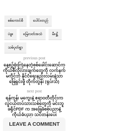
စစ်ကောင်စီ
ပေါင်းတည်
ပဲခူး
မြေလတ်အသံ
မီးရှို့
သစ်ပုတ်ရွာ
previous post
နေ့စဥ်ဗုံးကြဲနေတဲ့စစ်ခေါင်းဆောင်က
ကိုယ်စီလိုလားချက်တွေကို လက်နက်
မကိုင်ဘဲ နိုင်ငံရေးနည်းလမ်းနဲ့သာ
ဖြေရှင်းဖို့ တိုက်တွန်း (ရုပ်/သံ)
next post
ရန်ကုန်၊ မကွေးနဲ့ ဧရာဝတီတိုင်းက
လူငယ်တပ်သားသစ်တွေကို မင်းဘူ
ခရိုင်PDF က အခြေခံစစ်ပညာနဲ့
ကိုယ်ခံပညာ သင်တန်းပေး
LEAVE A COMMENT