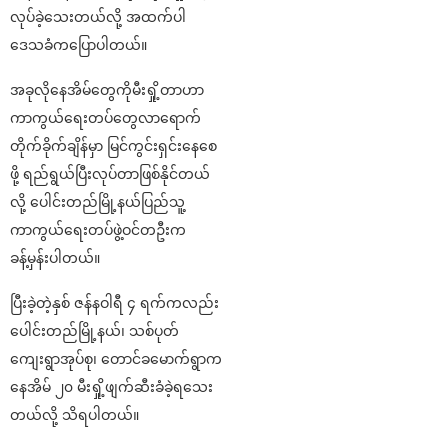
လုပ်ခဲ့သေးတယ်လို့ အထက်ပါ
ဒေသခံကပြောပါတယ်။
အခုလိုနေအိမ်တွေကိုမီးရှို့တာဟာ
ကာကွယ်ရေးတပ်တွေလာရောက်
တိုက်ခိုက်ချိန်မှာ မြင်ကွင်းရှင်းနေစေ
ဖို့ ရည်ရွယ်ပြီးလုပ်တာဖြစ်နိုင်တယ်
လို့ ပေါင်းတည်မြို့နယ်ပြည်သူ့
ကာကွယ်ရေးတပ်ဖွဲ့ဝင်တဦးက
ခန့်မှန်းပါတယ်။
ပြီးခဲ့တဲ့နှစ် ဇန်နဝါရီ ၄ ရက်ကလည်း
ပေါင်းတည်မြို့နယ်၊ သစ်ပုတ်
ကျေးရွာအုပ်စု၊ တောင်ခမောက်ရွာက
နေအိမ် ၂၀ မီးရှို့ဖျက်ဆီးခံခဲ့ရသေး
တယ်လို့ သိရပါတယ်။