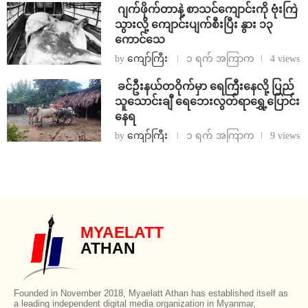
⁨⁩ ⁨ဂျက်ဖိုက်တာနဲ့ စာသင်ကျောင်းကို ဗုံးကြဲ
သွားလို့ ကျောင်းပျက်စီးပြီး နွား ၁၃
ကောင်သေ
by
ကျော်ကြီး
၁ ရက် အကြာက
4 views
⁩ ⁨ခင်ဦးနယ်တဝိုက်မှာ ရေကြီးနေလို့ ပြည်
သူသောင်းချီ ရေဘေးလွတ်ရာရွှေ့ပြောင်း
နေရ
by
ကျော်ကြီး
၁ ရက် အကြာက
9 views
MYAELATT
ATHAN
Founded in November 2018, Myaelatt Athan has established itself as
a leading independent digital media organization in Myanmar,