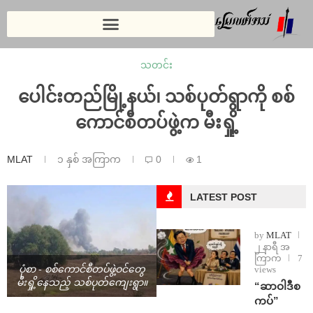
သတင်း
ပေါင်းတည်မြို့နယ်၊ သစ်ပုတ်ရွာကို စစ်
ကောင်စီတပ်ဖွဲ့က မီးရှို့
MLAT
၁ နှစ် အကြာက
0
1
LATEST POST
by
MLAT
၂ နာရီ အ
ကြာက
7
views
ပုံစာ - စစ်ကောင်စီတပ်ဖွဲ့ဝင်တွေ
မီးရှို့နေသည့် သစ်ပုတ်ကျေးရွာ။
“ဆာဝါဒီစ
ကပ်”