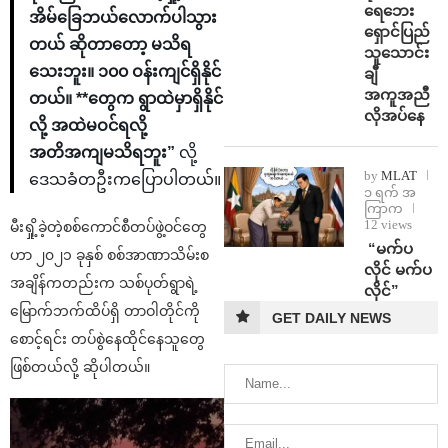
ရေဘေး
အိမ်ခြေဘယ်လောက်ပါသွား
ရှောင်ပြည်
တယ် ဆိုတာတော့ မသိရ
သူသောင်း
သေးဘူး။ ၁၀၀ ဝန်းကျင်ရှိနိုင်
ချီ
အကူအညီ
တယ်။ **တွေက ရွာထဲမှာရှိနိုင်
လိုအပ်နေ
လို့ အထဲမဝင်ရလို့
အတိအကျမသိရဘူး”
လို့
by
MLAT
ဒေသခံတဦးကပြောပါတယ်။
၁ ရက် အ
ကြာက
12 views
မီးရှို့ခဲ့တဲ့စစ်ကောင်စီတပ်ဖွဲ့ဝင်တွေ
⁨ ⁨“မက်ပ
ဟာ ၂၀၂၁ ခုနှစ် စစ်အာဏာသိမ်းစ
လိုင် မက်ပ
အချိန်ကတည်းက သစ်ပုတ်ရွာရဲ့
လိုင်”
မြောက်ဘက်ထိပ်ရှိ တာဝါတိုင်ကို
GET DAILY NEWS
စောင့်ရင်း တပ်စွဲနေထိုင်နေသူတွေ
ဖြစ်တယ်လို့ ဆိုပါတယ်။