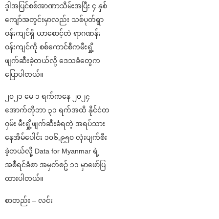
ဒ့ါအပြင်စစ်အာဏာသိမ်းအပြီး ၄ နှစ်
ကျော်အတွင်းမှာလည်း သစ်ပုတ်ရွာ
ဝန်းကျင်ရှိ ယာစောင့်တဲ ရာဂဏန်း
ဝန်းကျင်ကို စစ်ကောင်စီကမီးရှို့
ဖျက်ဆီးခဲ့တယ်လို့ ဒေသခံတွေက
ပြောပါတယ်။
၂၀၂၁ မေ ၁ ရက်ကနေ ၂၀၂၄
အောက်တိုဘာ ၃၁ ရက်အထိ နိုင်ငံတ
ဝှမ်း မီးရှို့ဖျက်ဆီးခံရတဲ့ အရပ်သား
နေအိမ်ပေါင်း ၁၀၆,၉၅၀ လုံးပျက်စီး
ခဲ့တယ်လို့ Data for Myanmar ရဲ့
အစီရင်ခံစာ အမှတ်စဥ် ၁၁ မှာဖော်ပြ
ထားပါတယ်။
စာတည်း – လင်း