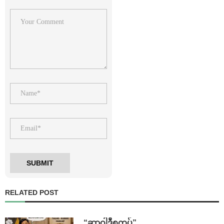
RELATED POST
“ဆာဝါဒီစကပ်”