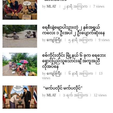
by
MLAT
၂ နာရီ အကြာက
7 views
ရေစီးနဲ့မျောပါသွားတဲ့ ၂ နှစ်အရွယ်
ကလေး ၁ ဦးအပါ ၂ ဦးပျောက်ဆုံးနေ
by
ကျော်ကြီး
၅ နာရီ အကြာက
9 views
စစ်ကိုင်းတိုင်း မြို့နယ် ၆ ခုက ရေဘေး
ရှောင်ပြည်သူသောင်းချီ အကူအညီ
လိုအပ်နေ
by
ကျော်ကြီး
၆ နာရီ အကြာက
13
views
⁨ ⁨“မက်ပလိုင် မက်ပလိုင်”
by
MLAT
၁ ရက် အကြာက
12 views