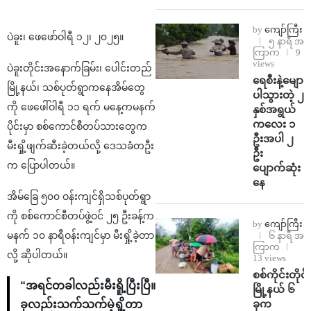
by
ကျော်ကြီး
ပဲခူး၊ ဖေဖော်ဝါရီ ၁၂၊ ၂၀၂၅။
၅ နာရီ အ
ကြာက
9
views
ပဲခူးတိုင်းအနောက်ခြမ်း၊ ပေါင်းတည်
ရေစီးနဲ့မျော
မြို့နယ်၊ သစ်ပုတ်ရွာကနေအိမ်တွေ
ပါသွားတဲ့ ၂
ကို ဖေဖေါ်ဝါရီ ၁၁ ရက် မနေ့ကမနက်
နှစ်အရွယ်
ကလေး ၁
ပိုင်းမှာ စစ်ကောင်စီတပ်သားတွေက
ဦးအပါ ၂
မီးရှို့ဖျက်ဆီးခဲ့တယ်လို့ ဒေသခံတဦး
ဦး
က ပြောပါတယ်။
ပျောက်ဆုံး
နေ
အိမ်ခြေ ၅၀၀ ဝန်းကျင်ရှိသစ်ပုတ်ရွာ
ကို စစ်ကောင်စီတပ်ဖွဲ့ဝင် ၂၅ ဦးခန့်က
by
ကျော်ကြီး
မနက် ၁၀ နာရီဝန်းကျင်မှာ မီးရှို့ခဲ့တာ
၆ နာရီ အ
ကြာက
လို့ ဆိုပါတယ်။
13 views
စစ်ကိုင်းတိုင်း
“အရင်တခါလည်းမီးရိူ့ပြီးပြီ။
မြို့နယ် ၆
ခုက
ခုလည်းသက်သက်မဲ့ရှို့တာ