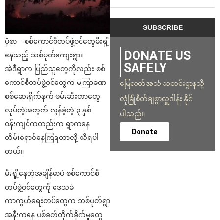
ပုံစာ – စစ်ကောင်စီတပ်ဖွဲ့ဝင်တွေမီးရှို့
DONATE US
နေသည့် သစ်ပုတ်ကျေးရွာ။
SAFELY
အဲဒီရွာက ပြည်သူတွေကိုလည်း စစ်
ကောင်စီတပ်ဖွဲ့ဝင်တွေက မကြာခဏ
မြေလတ်အသံ သတင်းဌာနသို့
စစ်ဆေးရိုက်နှက် ဖမ်းဆီးတာတွေ
လုံခြုံစိတ်ချစွာလှူဒါန်း နိုင်
လုပ်တဲ့အတွက် လွန်ခဲ့တဲ့ ၃ နှစ်
ပါသည်။
ဝန်းကျင်ကတည်းက ရွာကနေ
Donate
တိမ်းရှောင်နေကြရတာလို့ သိရပါ
တယ်။
မီးရှို့နေတဲ့အချိန်မှာပဲ စစ်ကောင်စီ
တပ်ဖွဲ့ဝင်တွေကို ဒေသခံ
ကာကွယ်ရေးတပ်တွေက သစ်ပုတ်ရွာ
အနီးကနေ ပစ်ခတ်တိုက်ခိုက်မှုတွေ