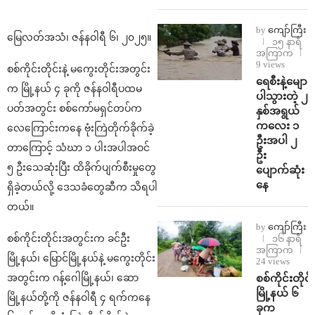
by
ကျော်ကြီး
မြေလတ်အသံ၊ ဇန်နဝါရီ ၆၊ ၂၀၂၅။
၁၅ နာရီ
အကြာက
9 views
စစ်ကိုင်းတိုင်းနဲ့ မကွေးတိုင်းအတွင်း
ရေစီးနဲ့မျော
က မြို့နယ် ၄ ခုကို ဇန်နဝါရီပထမ
ပါသွားတဲ့ ၂
ပတ်အတွင်း စစ်ကော်မရှင်တပ်က
နှစ်အရွယ်
ကလေး ၁
လေကြောင်းကနေ ဗုံးကြဲတိုက်ခိုက်ခဲ့
ဦးအပါ ၂
တာကြောင့် သံဃာ ၁ ပါးအပါအဝင်
ဦး
၅ ဦးသေဆုံးပြီး ထိခိုက်ပျက်စီးမှုတွေ
ပျောက်ဆုံး
နေ
ရှိခဲ့တယ်လို့ ဒေသခံတွေဆီက သိရပါ
တယ်။
by
ကျော်ကြီး
စစ်ကိုင်းတိုင်းအတွင်းက ခင်ဦး
၁၆ နာရီ
အကြာက
မြို့နယ်၊ မြောင်မြို့နယ်နဲ့ မကွေးတိုင်း
24 views
စစ်ကိုင်းတိုင်း
အတွင်းက ဂန့်ဂေါမြို့နယ်၊ ဆော
မြို့နယ် ၆
မြို့နယ်တို့ကို ဇန်နဝါရီ ၄ ရက်ကနေ
ခုက