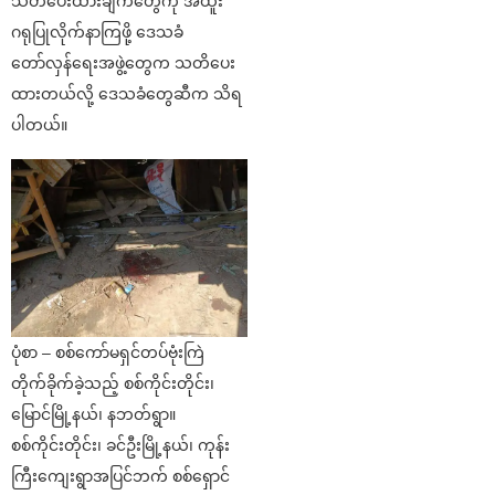
သတိပေးထားချက်တွေကို အထူး
ဂရုပြုလိုက်နာကြဖို့ ဒေသခံ
တော်လှန်ရေးအဖွဲ့တွေက သတိပေး
ထားတယ်လို့ ဒေသခံတွေဆီက သိရ
ပါတယ်။
ပုံစာ – စစ်ကော်မရှင်တပ်ဗုံးကြဲ
တိုက်ခိုက်ခဲ့သည့် စစ်ကိုင်းတိုင်း၊
မြောင်မြို့နယ်၊ နဘတ်ရွာ။
စစ်ကိုင်းတိုင်း၊ ခင်ဦးမြို့နယ်၊ ကုန်း
ကြီးကျေးရွာအပြင်ဘက် စစ်ရှောင်