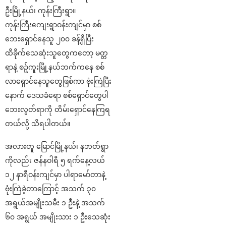
ဦးမြို့နယ်၊ ကုန်းကြီးရွာ။
ကုန်းကြီးကျေးရွာဝန်းကျင်မှာ စစ်
ဘေးရှောင်နေသူ ၂၀၀ ခန့်ရှိပြီး
ထိခိုက်သေဆုံးသူတွေကတော့ မတ္တ
ရာနဲ့ စဉ့်ကူးမြို့နယ်ဘက်ကနေ စစ်
လာရှောင်နေသူတွေဖြစ်ကာ ဗုံးကြဲပြီး
နောက် ဒေသခံရော စစ်ရှောင်တွေပါ
ဘေးလွတ်ရာကို တိမ်းရှောင်နေကြရ
တယ်လို့ သိရပါတယ်။
အလားတူ မြောင်မြို့နယ်၊ နဘတ်ရွာ
ကိုလည်း ဇန်နဝါရီ ၅ ရက်နေ့လယ်
၁၂ နာရီဝန်းကျင်မှာ ပါရာမော်တာနဲ့
ဗုံးကြဲခဲ့တာကြောင့် အသက် ၃၀
အရွယ်အမျိုးသမီး ၁ ဦးနဲ့ အသက်
၆၀ အရွယ် အမျိုးသား ၁ ဦးသေဆုံး