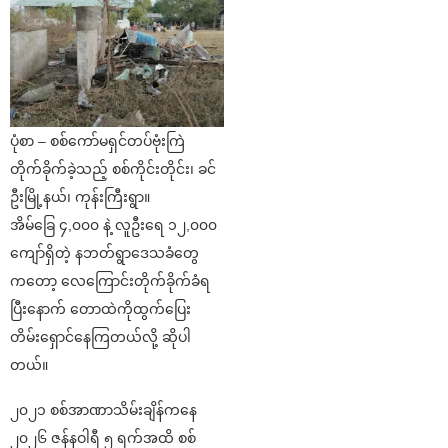
ပုံစာ – စစ်ကော်မရှင်တပ်ဗုံးကြဲ
တိုက်ခိုက်ခဲ့သည့် စစ်ကိုင်းတိုင်း၊ ခင်
ဦးမြို့နယ်၊ ကုန်းကြီးရွာ။
အိမ်ခြေ ၄,၀၀၀ နဲ့ လူဦးရေ ၁၂,၀၀၀
ကျော်ရှိတဲ့ နဘတ်ရွာဒေသခံတွေ
ကတော့ လေကြောင်းတိုက်ခိုက်ခံရ
ပြီးနောက် တောထဲကိုထွက်ပြေး
တိမ်းရှောင်နေကြတယ်လို့ ဆိုပါ
တယ်။
၂၀၂၁ စစ်အာဏာသိမ်းချိန်ကနေ
၂၀၂၆ ဇန်နဝါရီ ၅ ရက်အထိ စစ်