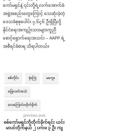
ကော်မရှင်နဲ့ ၎င်းတို့ရဲ့လက်အောက်ခံ
အဖွဲ့အစည်းတွေကြောင့် သေဆုံးခဲ့တဲ့
ဒေသခံစုစုပေါင်း ၇,၆၄၆ ဦးရှိပြီလို့
နိုင်ငံရေးအကျဥ်းသားများကူညီ
စောင့်ရှောက်ရေးအသင်း – AAPP ရဲ့
အစီရင်ခံစာရ သိရပါတယ်။
စစ်ကိုင်း
ဗုံးကြဲ
မကွေး
မြေလတ်အသံ
လေကြောင်းတိုက်ခိုက်
previous post
စစ်ကော်မရှင်ကိုတိုက်ခိုက်ရင်း ယင်း
မာပင်တိုက်နယ် ၂ ပကဖ ၃ ဦး ကျ