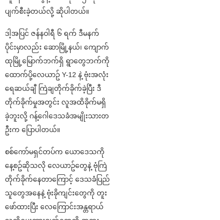
ပျက်စီးခဲ့တယ်လို့ ဆိုပါတယ်။
ဒါ့အပြင် ဇန်နဝါရီ ၆ ရက် ဒီမနက်
ပိုင်းမှာလည်း ဆောမြို့နယ်၊ ကျောက်
ထုမြို့မြောက်ဘက်ရှိ ရွာတွေဘက်ကို
ထောက်ပို့လေယာဥ် Y-12 နဲ့ ဗုံးအလုံး
ရေဆယ်ချီ ကြဲချတိုက်ခိုက်ခဲ့ပြီး ဒီ
တိုက်ခိုက်မှုအတွင်း လူအထိခိုက်မရှိ
ခဲ့ဘူးလို့ ဂန့်ဂေါဒေသခံအမျိုးသားတ
ဦးက ပြောပါတယ်။
စစ်ကော်မရှင်တပ်က ယောဒေသကို
နေ့စဥ်ဆိုသလို လေယာဥ်တွေနဲ့ ဗုံကြဲ
တိုက်ခိုက်နေတာကြောင့် ဒေသခံပြည်
သူတွေအနေနဲ့ ဗုံးခိုကျင်းတွေကို တူး
ဖော်ထားပြီး လေကြောင်းအန္တရာယ်