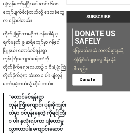
ပျံလွန်တော်မှုပြီး စပါးတင်း ၆၀၀
ကျော်ပျက်စီးခဲ့တယ်လို့ ဒေသခံတွေ
က ပြောပါတယ်။
DONATE US
တိုက်ပွဲဖြစ်တာမရှိဘဲ ဇန်နဝါရီ ၄
SAFELY
ရက်မနက် ၉ နာရီကျော်မှာ ဂန့်ဂေါ
မြေလတ်အသံ သတင်းဌာနသို့
မြို့နယ်၊ တောင်ခင်ရန်းရွာ
ဘုန်းကြီးကျောင်းဝန်းထဲကို
လုံခြုံစိတ်ချစွာလှူဒါန်း နိုင်
တိုက်ခိုက်ရေးလေယာဥ် ၁ စီးနဲ့ ဗုံးကြဲ
ပါသည်။
တိုက်ခိုက်ခဲ့ရာ သံဃာ ၁ ပါး ပျံလွန်
Donate
တော်မူခဲ့တယ်လို့ ဆိုပါတယ်။
“တောင်ခင်ရန်းရွာ
ဘုန်းကြီးကျောင်း ပုန်းခိုကျင်း
ထဲမှာ ဝင်ပုန်းနေတဲ့ ကိုရင်ကြီး
၁ ပါး နှလုံးရပ်ကာ ပျံတော်မူ
သွားတာပါ။ ကျောင်းဆောင်