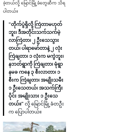
ခဲ့တယ်လို့ မြောင်မြို့ခံတွေဆီက သိရ
ပါတယ်။
“တိုက်ပွဲရှိလို့ ကြဲတာမဟုတ်
ဘူး၊ ဒီအတိုင်းသက်သက်မဲ့
လာကြဲတာ၊ ၂ ဦးသေသွား
တယ်၊ ပါရာမော်တာနဲ့ ၂ လုံး
ကြဲချတာ၊ ၁ လုံးက မကွဲဘူး၊
နဘတ်ရွာကို ကြဲချတာ၊ မုံရွာ
နမခ ကနေ ၃ စီးလာတာ၊ ၁
စီးက ကြဲချတာ၊ အမျိုးသမီး
၁ ဦးသေတယ်၊ အသက်ကြီး
ပိုင်း အမျိုးသား ၁ ဦးသေ
တယ်။”
လို့ မြောင်မြို့ခံတဦး
က ပြောပါတယ်။