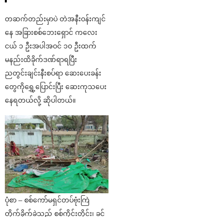
တဆက်တည်းမှာပဲ တဲအနီးဝန်းကျင်
နေ အခြားစစ်ဘေးရှောင် ကလေး
ငယ် ၁ ဦးအပါအဝင် ၁၀ ဦးထက်
မနည်းထိခိုက်ဒဏ်ရာရပြီး
ညတွင်းချင်းနီးစပ်ရာ ဆေးပေးခန်း
တွေကိုရွှေ့ပြောင်းပြီး ဆေးကုသပေး
နေရတယ်လို့ ဆိုပါတယ်။
ပုံစာ – စစ်ကော်မရှင်တပ်ဗုံးကြဲ
တိုက်ခိုက်ခဲ့သည့် စစ်ကိုင်းတိုင်း၊ ခင်