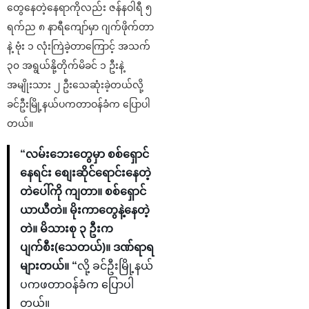
တွေနေတဲ့နေရာကိုလည်း ဇန်နဝါရီ ၅
ရက်ည ၈ နာရီကျော်မှာ ဂျက်ဖိုက်တာ
နဲ့ ဗုံး ၁ လုံးကြဲခဲ့တာကြောင့် အသက်
၃၀ အရွယ်နို့တိုက်မိခင် ၁ ဦးနဲ့
အမျိုးသား ၂ ဦးသေဆုံးခဲ့တယ်လို့
ခင်ဦးမြို့နယ်ပကတာဝန်ခံက ပြောပါ
တယ်။
“လမ်းဘေးတွေမှာ စစ်ရှောင်
နေရင်း စျေးဆိုင်ရောင်းနေတဲ့
တဲပေါ်ကို ကျတာ။ စစ်ရှောင်
ယာယီတဲ။ မိုးကာတွေနဲ့နေတဲ့
တဲ။ မိသားစု ၃ ဦးက
ပျက်စီး(သေတယ်)။ ဒဏ်ရာရ
များတယ်။ “
လို့ ခင်ဦးမြို့နယ်
ပကဖတာဝန်ခံက ပြောပါ
တယ်။