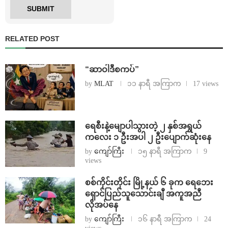
RELATED POST
“ဆာဝါဒီစကပ်”
by
MLAT
၁၁ နာရီ အကြာက
17 views
ရေစီးနဲ့မျောပါသွားတဲ့ ၂ နှစ်အရွယ်
ကလေး ၁ ဦးအပါ ၂ ဦးပျောက်ဆုံးနေ
by
ကျော်ကြီး
၁၅ နာရီ အကြာက
9
views
စစ်ကိုင်းတိုင်း မြို့နယ် ၆ ခုက ရေဘေး
ရှောင်ပြည်သူသောင်းချီ အကူအညီ
လိုအပ်နေ
by
ကျော်ကြီး
၁၆ နာရီ အကြာက
24