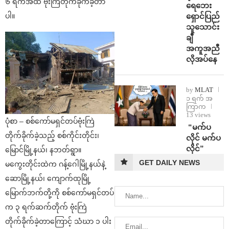
၆ ရက်အထိ ဗုံးကြဲတိုက်ခိုက်ခဲ့တာ
ရေဘေး
ရှောင်ပြည်
ပါ။
သူသောင်း
ချီ
အကူအညီ
လိုအပ်နေ
by
MLAT
၁ ရက် အ
ကြာက
13 views
ပုံစာ – စစ်ကော်မရှင်တပ်ဗုံးကြဲ
⁨ ⁨“မက်ပ
တိုက်ခိုက်ခဲ့သည့် စစ်ကိုင်းတိုင်း၊
လိုင် မက်ပ
လိုင်”
မြောင်မြို့နယ်၊ နဘတ်ရွာ။
GET DAILY NEWS
မကွေးတိုင်းထဲက ဂန့်ဂေါမြို့နယ်နဲ့
ဆောမြို့နယ်၊ ကျောက်ထုမြို့
မြောက်ဘက်တို့ကို စစ်ကော်မရှင်တပ်
က ၃ ရက်ဆက်တိုက် ဗုံးကြဲ
တိုက်ခိုက်ခဲ့တာကြောင့် သံဃာ ၁ ပါး