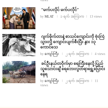
views
⁨ ⁨“မက်ပလိုင် မက်ပလိုင်”
by
MLAT
၁ ရက် အကြာက
13 views
⁨⁩ ⁨ဂျက်ဖိုက်တာနဲ့ စာသင်ကျောင်းကို ဗုံးကြဲ
သွားလို့ ကျောင်းပျက်စီးပြီး နွား ၁၃
ကောင်သေ
by
ကျော်ကြီး
၂ ရက် အကြာက
4 views
⁩ ⁨ခင်ဦးနယ်တဝိုက်မှာ ရေကြီးနေလို့ ပြည်
သူသောင်းချီ ရေဘေးလွတ်ရာရွှေ့ပြောင်း
နေရ
by
ကျော်ကြီး
၂ ရက် အကြာက
11
views