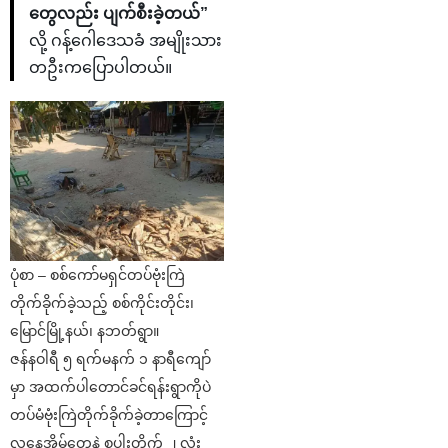
တွေလည်း ပျက်စီးခဲ့တယ်”
လို့ ဂန့်ဂေါဒေသခံ အမျိုးသား
တဦးကပြောပါတယ်။
ပုံစာ – စစ်ကော်မရှင်တပ်ဗုံးကြဲ
တိုက်ခိုက်ခဲ့သည့် စစ်ကိုင်းတိုင်း၊
မြောင်မြို့နယ်၊ နဘတ်ရွာ။
ဇန်နဝါရီ ၅ ရက်မနက် ၁ နာရီကျော်
မှာ အထက်ပါတောင်ခင်ရန်းရွာကိုပဲ
တပ်မံဗုံးကြဲတိုက်ခိုက်ခဲ့တာကြောင့်
လူနေအိမ်တွေနဲ့ စပါးတိုက် ၂ လုံး