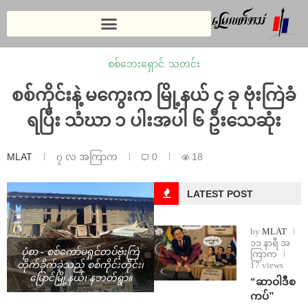
စစ်ဘေးရှောင်
,
သတင်း
စစ်ကိုင်းနဲ့ မကွေးက မြို့နယ် ၄ ခု ဗုံးကြဲခံ
ရပြီး သံဃာ ၁ ပါးအပါ ၆ ဦးသေဆုံး
MLAT
၇ လ အကြာက
0
18
LATEST POST
by
MLAT
၁၁ နာရီ အ
ပုံစာ - စစ်ကော်မရှင်တပ်ဗုံးကြဲ
ကြာက
17 views
တိုက်ခိုက်ခဲ့သည့် စစ်ကိုင်းတိုင်း၊
မြောင်မြို့နယ်၊ နဘတ်ရွာ။
“ဆာဝါဒီစ
ကပ်”