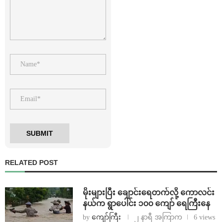
RELATED POST
⁨မိုးများပြီး ချောင်းရေတက်လို့ ကောလင်း
နယ်က ရွာပေါင်း ၁၀၀ ကျော် ရေကြီးနေ
by
ကျော်ကြီး
၂ နာရီ အကြာက
6 views