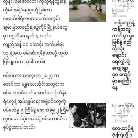
by
ကျော်ကြီး
ထွန်း (ခ)ဇော်လတ်၊ ကိုသူရိန်ထွန်းနဲ့
၈ နာရီ အ
ကိုမင်းခန့်(ခ)ဂူဂူးတို့ဖြစ်ကာ
ကြာက
19 views
ဖေဖော်ဝါရီလပထမပတ်အတွင်း
⁩ ⁨တန့်ဆည်နဲ့
ချမ်းမြသာစည်နဲ့ စဉ့်ကိုင်မြို့နယ်တွေ
ကန့်ဘလူ
ဘက်မှာ မူး
မှာ ပစ္စတိုသေနတ် ၄ လက်၊
မြစ်နဲ့ စည်
ကျည်ဆန် ၁၈ တောင့်၊ လက်ပစ်ဗုံး
တုံလုံး
၁၃ နဲ့အတူ ဖမ်းဆီးရမိခဲ့တာလို့ ထုတ်
ချောင်း
ရေလျှံလို့
ပြန်ချက်က ဆိုပါတယ်။
ကျေးရွာ
၄၀ ကျော်
ဖမ်းမိထားသူတွေဟာ ၂၀၂၄ က
မှာရေကြီး
စတင်ကာ မန္တလေးတိုင်းအတွင်းက
နေ
စစ်ကောင်စီလက်အောက်ယာဉ်ထိန်း
ရဲတွေနဲ့ အုပ်ချုပ်ရေးအဖွဲ့ဝင်တွေကို
by
ကျော်ကြီး
ပစ်ခတ်မှု ၉ ကြိမ်နဲ့ ဖောက်ခွဲမှု ၂ ကြိမ်
၁ ရက်
အကြာက
လုပ်ဆောင်ခဲ့တယ်လို့ စစ်ကောင်စီက
11 views
စွပ်စွဲထားပါတယ်။
⁨လေယာဉ်နဲ့
ဗုံးကြဲလို့ ၁