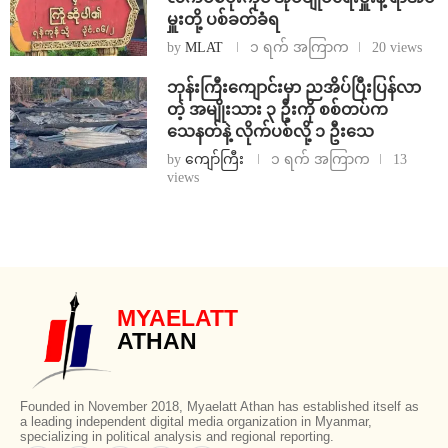
မှူးတို့ ပစ်ခတ်ခံရ
by
MLAT
၁ ရက် အကြာက
20 views
ဘုန်းကြီးကျောင်းမှာ ညအိပ်ပြီးပြန်လာ
တဲ့ အမျိုးသား ၃ ဦးကို စစ်တပ်က
သေနတ်နဲ့ လိုက်ပစ်လို့ ၁ ဦးသေ
by
ကျော်ကြီး
၁ ရက် အကြာက
13
views
MYAELATT
ATHAN
Founded in November 2018, Myaelatt Athan has established itself as
a leading independent digital media organization in Myanmar,
specializing in political analysis and regional reporting.