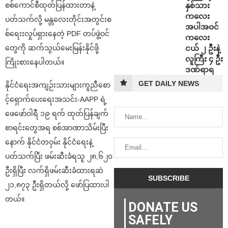
နှစ်သား
စစ်ကောင်စီထုတ်ပြန်ထားတာနဲ့
ကလေး
ပတ်သက်လို့ မန္တလေးတိုင်းအတွင်းစ
အပါအဝင်
စ်ရေးးလှုပ်ရှားနေတဲ့ PDF တပ်ဖွဲ့ဝင်
ကလေး
ငယ် ၂ ဦးနဲ့
တွေကို ဆက်သွယ်မေးမြန်းနိုင်ဖို့
လူကြီး ၄ ဦး
ကြိုးစားနေပါတယ်။
ဒဏ်ရာရ
GET DAILY NEWS
နိုင်ငံရေးအကျဉ်းသားများကူညီစော
င့်ရှောက်ပေးရေးအသင်း-AAPP ရဲ့
ဖေဖော်ဝါရီ ၁၉ ရက် ထုတ်ပြန်ချက်
စာရင်းတွေအရ စစ်အာဏာသိမ်းပြီး
နောက် နိုင်ငံတဝှမ်း နိုင်ငံရေးနဲ့
ပတ်သက်ပြီး ဖမ်းဆီးခံရသူ ၂၈,၆၂၀
ဦးရှိပြီး လက်ရှိဖမ်းဆီးခံထားရဆဲ
၂၁,၈၇၃ ဦးရှိတယ်လို့ ဖော်ပြထားပါ
တယ်။
DONATE US
SAFELY