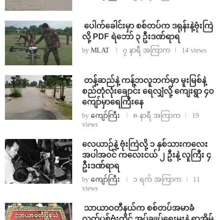
⁩ ⁨ပေါက်ခေါင်းမှာ စစ်တပ်က ဒရုန်းနဲ့ဗုံးကြဲ
လို့ PDF ရဲဘော် ၃ ဦးဒဏ်ရာရ
by
MLAT
၇ နာရီ အကြာက
14 views
⁩ ⁨တန့်ဆည်နဲ့ ကန့်ဘလူဘက်မှာ မူးမြစ်နဲ့
စည်တုံလုံးချောင်း ရေလျှံလို့ ကျေးရွာ ၄၀
ကျော်မှာရေကြီးနေ
by
ကျော်ကြီး
၈ နာရီ အကြာက
19
views
⁨လေယာဉ်နဲ့ ဗုံးကြဲလို့ ၁ နှစ်သားကလေး
အပါအဝင် ကလေးငယ် ၂ ဦးနဲ့ လူကြီး ၄
ဦးဒဏ်ရာရ
by
ကျော်ကြီး
၁ ရက် အကြာက
11
views
⁩ ⁨သာယာဝတီနယ်က စစ်တပ်အမာခံ
လက်ပစ်ဗုံးကိုင် အုပ်ချုပ်ရေးမှူးနဲ့ ရာအိမ်