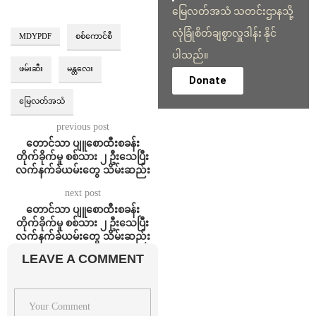
မြေလတ်အသံ သတင်းဌာနသို့
လုံခြုံစိတ်ချစွာလှူဒါန်း နိုင်
MDYPDF
စစ်ကောင်စီ
ပါသည်။
ဖမ်းဆီး
မန္တလေး
Donate
မြေလတ်အသံ
previous post
တောင်သာ ပျူစောထီးစခန်း
တိုက်ခိုက်မှု စစ်သား ၂ ဦးသေပြီး
လက်နက်ခဲယမ်းတွေ သိမ်းဆည်း
next post
တောင်သာ ပျူစောထီးစခန်း
တိုက်ခိုက်မှု စစ်သား ၂ ဦးသေပြီး
လက်နက်ခဲယမ်းတွေ သိမ်းဆည်း
LEAVE A COMMENT