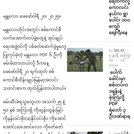
ရေတက်လို့
ကောလင်း
နယ်က ရွာ
မန္တလေး၊ ဖေဖော်ဝါရီ ၂၀၊ ၂၀၂၅။
ပေါင်း ၁၀၀
ကျော်
မန္တလေးတိုင်းအတွင်း စစ်ကောင်စီ
ရေကြီးနေ
လက်အောက်တပ်ဖွဲ့တွေနဲ့ အုပ်ချုပ်
ရေးအဖွဲ့ဝင်ကို ပစ်ခတ်ဖောက်ခွဲမှုတွေ
by
MLAT
ပြုလုပ်ခဲ့တဲ့ မန္တလေး PDF ၆ ဦးကို
၇ နာရီ အကြာ
က
14
ဖမ်းမိထားတယ်လို့ ဒီကနေ့
views
ဖေဖော်ဝါရီ ၂၀ ရက်ထုတ် စစ်
⁩ ⁨ပေါက်
ခေါင်းမှာ
ကောင်စီထိန်းချုပ်မြန်မာ့အလင်း
စစ်တပ်က
သတင်းစာက ထုတ်ပြန်ထားပါတယ်။
ဒရုန်းနဲ့
ဗုံးကြဲလို့
ဖမ်းဆီးခံရသူတွေဟာ အသက်၂၅ နဲ့
PDF
ရဲဘော် ၃
၅၀ နှစ် အကြားရှိ ကိုထွန်းထွန်းမြင့်၊
ဦးဒဏ်ရာရ
ကိုနန်းဝင်းစိုး(ခ)နိုင်ဝင်းစိုး၊ ကိုအောင်
အောင်(ခ)အောင်လေး၊ ကိုဇော်ဇော်