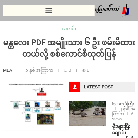
သတင်း
မန္တလေး PDF အမျိုးသား ၆ ဦး ဖမ်းမိထား
တယ်လို့ စစ်ကောင်စီထုတ်ပြန်
MLAT
၁ နှစ် အကြာက
0
1
LATEST POST
by
ကျော်ကြီး
၂ နာရီ အ
ကြာက
6
views
⁨မိုးများပြီး
ချောင်း