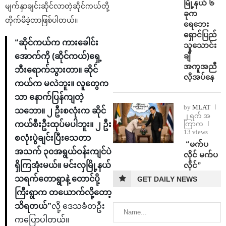
မြို့နယ် ၆
မျက်နှာချင်းဆိုင်လာတဲ့ဆိုင်ကယ်တို့
ခုက
တိုက်မိခဲ့တာဖြစ်ပါတယ်။
ရေဘေး
ရှောင်ပြည်
“ဆိုင်ကယ်က ကားခေါင်း
သူသောင်း
ချီ
အောက်ကို (ဆိုင်ကယ်)ရှေ့
အကူအညီ
ဘီးရောက်သွားတာ။ ဆိုင်
လိုအပ်နေ
ကယ်က မလဲဘူး။ လူတွေက
သာ နောက်ပြန်ကျတဲ့
by
MLAT
သဘော။ ၂ ဦးစလုံးက ဆိုင်
၂ ရက် အ
ကြာက
ကယ်စီးဦးထုပ်မပါဘူး။ ၂ ဦး
13 views
စလုံးပွဲချင်းပြီးသေတာ
⁨ ⁨“မက်ပ
အသက် ၃၀အရွယ်ဝန်းကျင်ပဲ
လိုင် မက်ပ
လိုင်”
ရှိကြအုံးမယ်။ မင်းလှမြို့နယ်
သရက်တောရွာနဲ့ တောင်ပို့
GET DAILY NEWS
ကြီးရွာက တယောက်လို့တော့
သိရတယ်”
လို့ ဒေသခံတဦး
ကပြောပါတယ်။