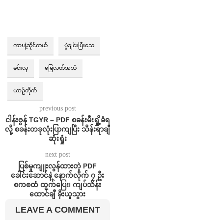
ကားနဲ့ဆိုင်ကယ်
ပွဲချင်းပြီးသေ
မင်းလှ
မြေလတ်အသံ
ယာဉ်တိုက်
previous post
ငါန်းဇွန် TGYR – PDF စခန်းမီးရှို့ခံရ
လို့ စခန်းတခုလုံးပြာကျပြီး သိန်းရာချီ
ဆုံးရှုံး
next post
ပြစ်မှုကျူးလွန်ထားတဲ့ PDF
ခေါင်းဆောင်နဲ့ နောက်လိုက် ၇ ဦး
စကစထံ ထွက်ပြေး၊ ကျပ်သိန်း
ထောင်ချီ ခိုးယူသွား
LEAVE A COMMENT