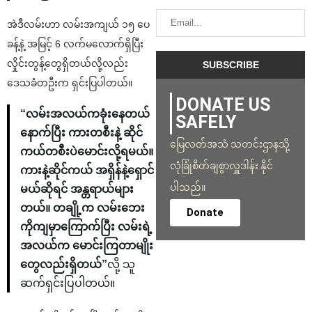
အဲဒီလမ်းဟာ လမ်းအကျယ် ၁၅ ပေ
ခန့်နဲ့ အမြင့် 6 လက်မလောက်ရှိပြီး
လှိုင်းတွန့်တွေရှိတယ်လို့လည်း
ဒေသခံတဦးက ရှင်းပြပါတယ်။
DONATE US
“လမ်းအလယ်ကခုံးနေတယ်
SAFELY
နောက်ပြီး ကားတစီးနဲ့ ဆိုင်
မြေလတ်အသံ သတင်းဌာနသို့
ကယ်တစီးပဲမောင်းလို့ရမယ်။
လုံခြုံစိတ်ချစွာလှူဒါန်း နိုင်
ကားနဲ့ဆိုင်ကယ် အရှိန်နဲ့ရှောင်
ပါသည်။
မယ်ဆိုရင် အန္တရာယ်များ
တယ်။ တချို့က လမ်းဘေး
Donate
ကိုကျမှာကြောက်ပြီး လမ်းရဲ့
အလယ်က မောင်းကြတာမျိုး
တွေလည်းရှိတယ်”
လို့ သူ
ဆက်ရှင်းပြပါတယ်။