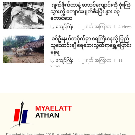
⁨⁩ ⁨ဂျက်ဖိုက်တာနဲ့ စာသင်ကျောင်းကို ဗုံးကြဲ
သွားလို့ ကျောင်းပျက်စီးပြီး နွား ၁၃
ကောင်သေ
by
ကျော်ကြီး
၂ ရက် အကြာက
4 views
⁩ ⁨ခင်ဦးနယ်တဝိုက်မှာ ရေကြီးနေလို့ ပြည်
သူသောင်းချီ ရေဘေးလွတ်ရာရွှေ့ပြောင်း
နေရ
by
ကျော်ကြီး
၂ ရက် အကြာက
11
views
MYAELATT
ATHAN
Founded in November 2018, Myaelatt Athan has established itself as