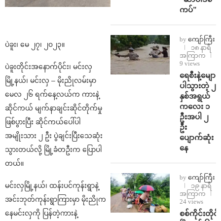
ကပ်”
by
ကျော်ကြီး
ပဲခူး၊ မေ ၂၇၊ ၂၀၂၃။
၁၈ နာရီ
အကြာက
9 views
ပဲခူးတိုင်းအနောက်ပိုင်း၊ မင်းလှ
ရေစီးနဲ့မျော
မြို့နယ်၊ မင်းလှ – မိုးညိုလမ်းမှာ
ပါသွားတဲ့ ၂
မေလ ၂၆ ရက်နေ့လယ်က ကားနဲ့
နှစ်အရွယ်
ကလေး ၁
ဆိုင်ကယ် မျက်နာချင်းဆိုင်တိုက်မှု
ဦးအပါ ၂
ဖြစ်ပွားပြီး ဆိုင်ကယ်ပေါ်ပါ
ဦး
အမျိုးသား ၂ ဦး ပွဲချင်းပြီးသေဆုံး
ပျောက်ဆုံး
နေ
သွားတယ်လို့ မြို့ခံတဦးက ပြောပါ
တယ်။
by
ကျော်ကြီး
မင်းလှမြို့နယ်၊ ထန်းပင်ကုန်းရွာနဲ့
၁၉ နာရီ
အကြာက
အင်းဘုတ်ကုန်းရွာကြားမှာ မိုးညိုက
24 views
စစ်ကိုင်းတိုင်း
နေမင်းလှကို ပြန်တဲ့ကားနဲ့