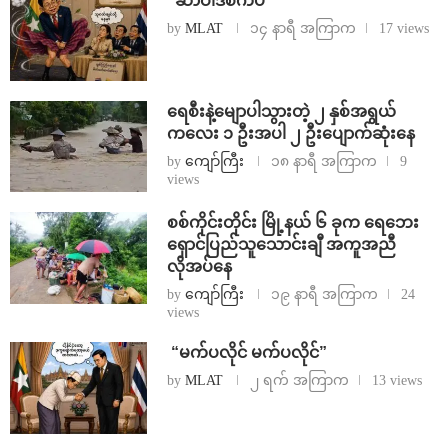
“ဆာဝါဒီစကပ်”
by
MLAT
၁၄ နာရီ အကြာက
17 views
ရေစီးနဲ့မျောပါသွားတဲ့ ၂ နှစ်အရွယ်
ကလေး ၁ ဦးအပါ ၂ ဦးပျောက်ဆုံးနေ
by
ကျော်ကြီး
၁၈ နာရီ အကြာက
9
views
စစ်ကိုင်းတိုင်း မြို့နယ် ၆ ခုက ရေဘေး
ရှောင်ပြည်သူသောင်းချီ အကူအညီ
လိုအပ်နေ
by
ကျော်ကြီး
၁၉ နာရီ အကြာက
24
views
⁨ ⁨“မက်ပလိုင် မက်ပလိုင်”
by
MLAT
၂ ရက် အကြာက
13 views