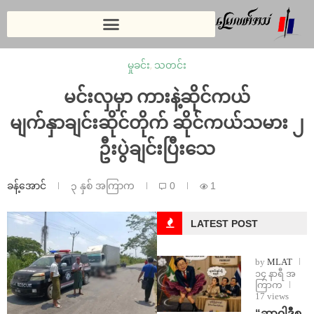
မှုခင်း
,
သတင်း
မင်းလှမှာ ကားနဲ့ဆိုင်ကယ်
မျက်နှာချင်းဆိုင်တိုက် ဆိုင်ကယ်သမား ၂
ဦးပွဲချင်းပြီးသေ
ခန့်အောင်
၃ နှစ် အကြာက
0
1
LATEST POST
by
MLAT
၁၄ နာရီ အ
ကြာက
17 views
“ဆာဝါဒီစ