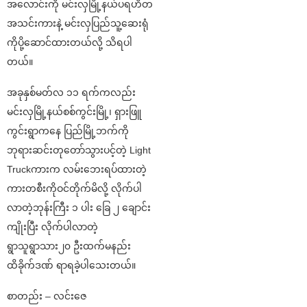
အလောင်းကို မင်းလှမြို့နယ်ပရဟိတ
အသင်းကားနဲ့ မင်းလှပြည်သူ့ဆေးရုံ
ကိုပို့ဆောင်ထားတယ်လို့ သိရပါ
တယ်။
အခုနှစ်မတ်လ ၁၁ ရက်ကလည်း
မင်းလှမြို့နယ်စစ်ကွင်းမြို့၊ ရှားဖြူ
ကွင်းရွာကနေ ပြည်မြို့ဘက်ကို
ဘုရားဆင်းတုတော်သွားပင့်တဲ့ Light
Truckကားက လမ်းဘေးရပ်ထားတဲ့
ကားတစီးကိုဝင်တိုက်မိလို့ လိုက်ပါ
လာတဲ့ဘုန်းကြီး ၁ ပါး ခြေ ၂ ချောင်း
ကျိုးပြီး လိုက်ပါလာတဲ့
ရွာသူရွာသား၂၀ ဦးထက်မနည်း
ထိခိုက်ဒဏ် ရာရခဲ့ပါသေးတယ်။
စာတည်း – လင်းဇေ