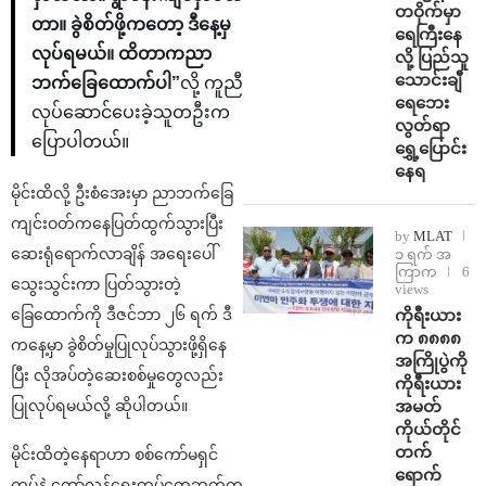
တဝိုက်မှာ
တာ။ ခွဲစိတ်ဖို့ကတော့ ဒီနေ့မှ
ရေကြီးနေ
လုပ်ရမယ်။ ထိတာကညာ
လို့ ပြည်သူ
သောင်းချီ
ဘက်ခြေထောက်ပါ”
လို့ ကူညီ
ရေဘေး
လုပ်ဆောင်ပေးခဲ့သူတဦးက
လွတ်ရာ
ပြောပါတယ်။
ရွှေ့ပြောင်း
နေရ
မိုင်းထိလို့ ဦးစံအေးမှာ ညာဘက်ခြေ
ကျင်းဝတ်ကနေပြတ်ထွက်သွားပြီး
by
MLAT
ဆေးရုံရောက်လာချိန် အရေးပေါ်
၁ ရက် အ
ကြာက
6
သွေးသွင်းကာ ပြတ်သွားတဲ့
views
ကိုရီးယား
ခြေထောက်ကို ဒီဇင်ဘာ ၂၆ ရက် ဒီ
က ၈၈၈၈
ကနေ့မှာ ခွဲစိတ်မှုပြုလုပ်သွားဖို့ရှိနေ
အကြိုပွဲကို
ပြီး လိုအပ်တဲ့ဆေးစစ်မှုတွေလည်း
ကိုရီးယား
အမတ်
ပြုလုပ်ရမယ်လို့ ဆိုပါတယ်။
ကိုယ်တိုင်
တက်
မိုင်းထိတဲ့နေရာဟာ စစ်ကော်မရှင်
ရောက်
တပ်နဲ့ တော်လှန်ရေးတပ်တွေဘက်က