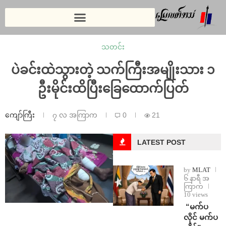
သတင်း
ပဲခင်းထဲသွားတဲ့ သက်ကြီးအမျိုးသား ၁
ဦးမိုင်းထိပြီးခြေထောက်ပြတ်
ကျော်ကြီး
၇ လ အကြာက
0
21
LATEST POST
by
MLAT
၆ နာရီ အ
ကြာက
10 views
⁨ ⁨“မက်ပ
လိုင် မက်ပ