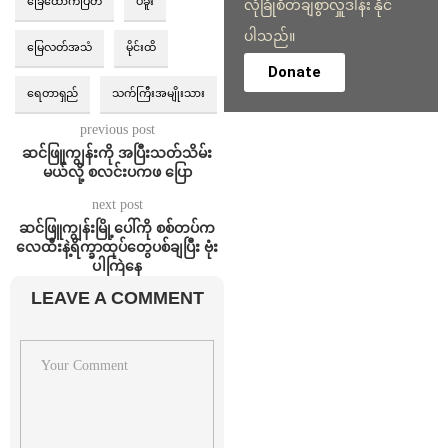
ခြေထောက်ပြတ်
ပဲခူး
လုံခြုံစိတ်ချစွာလှူဒါန်း နိုင်
ပါသည်။
မြေလတ်အသံ
မိုင်းထိ
Donate
ရေတာရှည်
သက်ကြီးအမျိုးသား
previous post
ဆင်ဖြူကျွန်းကို အပြီးသတ်သိမ်း
မယ်လို့ စလင်းပကဖ ပြော
next post
ဆင်ဖြူကျွန်းမြို့ပေါ်ကို စစ်တပ်က
လေထီးနဲ့ရိက္ခာထုပ်တွေပစ်ချပြီး ဗုံး
ပါကြဲနေ
LEAVE A COMMENT