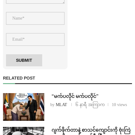
RELATED POST
⁨ ⁨“မက်ပလိုင် မက်ပလိုင်”
by
MLAT
၆ နာရီ အကြာက
10 views
⁨⁩ ⁨ဂျက်ဖိုက်တာနဲ့ စာသင်ကျောင်းကို ဗုံးကြဲ