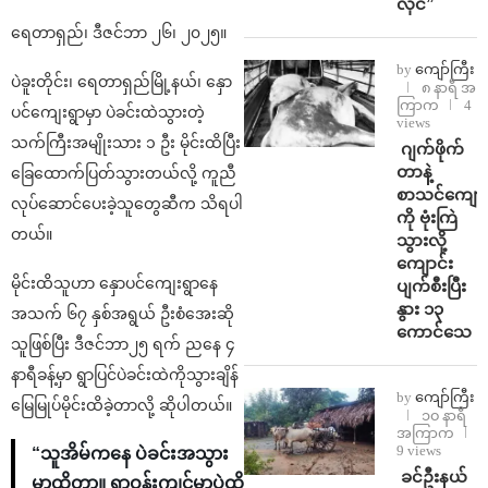
လိုင်”
ရေတာရှည်၊ ဒီဇင်ဘာ ၂၆၊ ၂၀၂၅။
by
ကျော်ကြီး
ပဲခူးတိုင်း၊ ရေတာရှည်မြို့နယ်၊ နှော
၈ နာရီ အ
ကြာက
4
ပင်ကျေးရွာမှာ ပဲခင်းထဲသွားတဲ့
views
သက်ကြီးအမျိုးသား ၁ ဦး မိုင်းထိပြီး
⁨⁩ ⁨ဂျက်ဖိုက်
တာနဲ့
ခြေထောက်ပြတ်သွားတယ်လို့ ကူညီ
စာသင်ကျောင
လုပ်ဆောင်ပေးခဲ့သူတွေဆီက သိရပါ
ကို ဗုံးကြဲ
တယ်။
သွားလို့
ကျောင်း
မိုင်းထိသူဟာ နှောပင်ကျေးရွာနေ
ပျက်စီးပြီး
နွား ၁၃
အသက် ၆၇ နှစ်အရွယ် ဦးစံအေးဆို
ကောင်သေ
သူဖြစ်ပြီး ဒီဇင်ဘာ၂၅ ရက် ညနေ ၄
နာရီခန့်မှာ ရွာပြင်ပဲခင်းထဲကိုသွားချိန်
by
ကျော်ကြီး
မြေမြုပ်မိုင်းထိခဲ့တာလို့ ဆိုပါတယ်။
၁၀ နာရီ
အကြာက
9 views
“သူအိမ်ကနေ ပဲခင်းအသွား
⁩ ⁨ခင်ဦးနယ်
မှာထိတာ။ ရွာဝန်းကျင်မှာပဲထိ