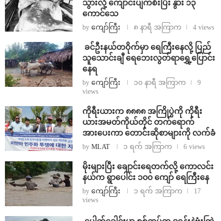
သွားလို့ ကျောင်းပျက်စီးပြီး နွား ၁၃
ကောင်သေ
by
ကျော်ကြီး
၈ နာရီ အကြာက
4 views
⁩ ⁨ခင်ဦးနယ်တဝိုက်မှာ ရေကြီးနေလို့ ပြည်
သူသောင်းချီ ရေဘေးလွတ်ရာရွှေ့ပြောင်း
နေရ
by
ကျော်ကြီး
၁၀ နာရီ အကြာက
9
views
ကိုရီးယားက ၈၈၈၈ အကြိုပွဲကို ကိုရီး
ယားအမတ်ကိုယ်တိုင် တက်ရောက်
အားပေးကာ တောင်းဆိုစာများကို လက်ခံ
by
MLAT
၁ ရက် အကြာက
6 views
⁨မိုးများပြီး ချောင်းရေတက်လို့ ကောလင်း
နယ်က ရွာပေါင်း ၁၀၀ ကျော် ရေကြီးနေ
by
ကျော်ကြီး
၁ ရက် အကြာက
17
views