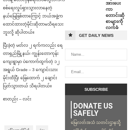
အားပေး
စစ်ရေးလှုပ်ရှားသွားလာနေတဲ့
ကာ
တောင်းဆို
နယ်မြေဖြစ်တာကြောင့် ဘယ်အဖွဲ့က
စာများကို
ထောင်ထားတဲ့မိုင်းဆိုတာမသိရသေး
လက်ခံ
ဘူးလို့ ဆိုပါတယ်။
GET DAILY NEWS
ပြီးခဲ့တဲ့ မတ်လ ၂ ရက်ကလည်း ရေ
တာရှည်မြို့နယ်၊ ကျွန်းတောကုန်း
ကျေးရွာမှာ ပဲကောက်ထွက်တဲ့ ၁၂
အရွယ် Grade – 3 ကျောင်းသား
မိုင်းထိပြီး ခြေထောက် ၂ ချောင်း
ပြတ်သွားတယ် သိရပါတယ်။
စာတည်း – လင်း
DONATE US
SAFELY
မြေလတ်အသံ သတင်းဌာနသို့