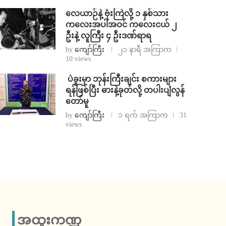
⁨လေယာဉ်နဲ့ ဗုံးကြဲလို့ ၁ နှစ်သား
ကလေးအပါအဝင် ကလေးငယ် ၂
ဦးနဲ့ လူကြီး ၄ ဦးဒဏ်ရာရ
by
ကျော်ကြီး
၂၁ နာရီ အကြာက
10 views
⁩ ⁨ပဲခူးမှာ ဘုန်းကြီးချင်း စကားများ
ရန်ဖြစ်ပြီး ဓားနဲ့ခုတ်လို့ တပါးပျံလွန်
တော်မူ
by
ကျော်ကြီး
၁ ရက် အကြာက
31
views
အထူးကဏ္ဍ