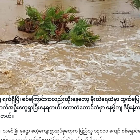
၂ ရက်ရှိပြီ၊ စစ်ကြောင်းကလည်းထိုးနေတော့ မိုးထဲရေထဲမှာ ထွက်ပြေ
ာက်အဦးတွေရှာပြီးနေရတယ်၊ တောထဲတောင်ထဲမှာ နေဖို့ကျ ဒီမိုးနဲ့
ာပါတယ်။
င်၊ သမင်ခြံ၊ မုဌော စတဲ့ကျေးရွာအုပ်စုတွေက ပြည်သူ ၁၃၀၀၀ ကျော် စစ်ရှောင
ရှောင်အရေတွက် ထပ်တိုးလာနိုင်တယ်လို့လည်း ဆိုပါတယ်။