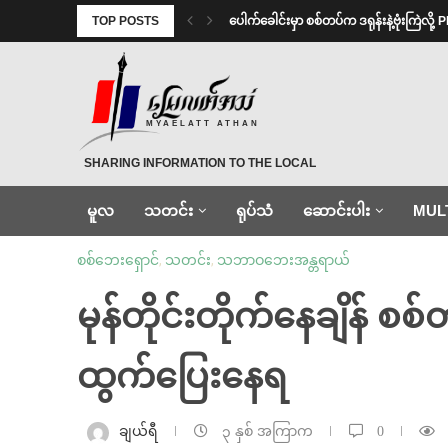
TOP POSTS
⁩ ⁨ပေါက်ခေါင်းမှာ စစ်တပ်က ဒရုန်းနဲ့ဗုံးကြဲလိ
MYAELATT ATHAN
SHARING INFORMATION TO THE LOCAL
မူလ
သတင်း
ရုပ်သံ
ဆောင်းပါး
MUL
စစ်ဘေးရှောင်
,
သတင်း
,
သဘာဝဘေးအန္တရာယ်
မုန်တိုင်းတိုက်နေချိန် စ
ထွက်ပြေးနေရ
ချယ်ရီ
၃ နှစ် အကြာက
0