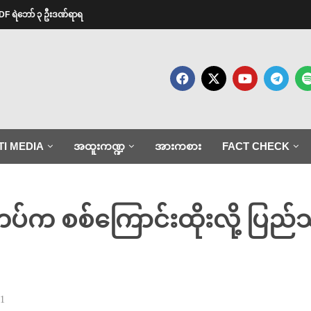
ု့ PDF ရဲဘော် ၃ ဦးဒဏ်ရာရ
TI MEDIA
အထူးကဏ္ဍ
အားကစား
FACT CHECK
စ်တပ်က စစ်ကြောင်းထိုးလို့ ပြည
1