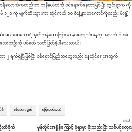
ာရီလောက်ကတည်းက ကနီနယ်ထဲကို ဝင်ရောက်နေတာဖြစ်ပြီး တွင်းရွာက ကို
် ၁၂၀ ကို ဖျက်ဆီးသွားကာ ဆိုင်ကယ် ၁၀ စီးနဲ့နွားတကောင်ကိုလည်း မီးရှို့
ု့နယ်၊ မယ်စောတောနဲ့ အုတ်ကန်တောကြားမှာ နွားကျောင်းနေတဲ့ အသက် ၆ နှစ်
လေးတဦးကို ပစ်ခတ် သတ်ဖြတ်ခဲ့ပါသေးတယ်။
ွန်းနေတာ ၂ ရက်ရှိပြီဖြစ်ပြီး စစ်ရှောင်ပြည်သူတွေလည်း နေထိုင်ရေးအတွက်
်စီ
စစ်ဘေးရှောင်
မြေလတ်အသံ
next 
ဦးထိခိုက်
မုန်တိုင်းအရှိန်ကြောင့် မုံရွာမှာ မိုးသည်းပြီး သစ်ပင်တွေလဲ