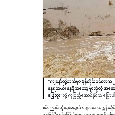
“ကျနော်တို့ဘက်မှာ မုန်တိုင်းဝင်တာက 
နေရတယ်၊ နေဖို့ကတော့ မိုးလုံတဲ့ အဆေ
ပြေဘူး”
လို့ ကိုပြည့်အောင်နိုင်က ပြေ
စစ်ကြောင်းထိုးတဲ့အတွက် ချောင်းမ၊ ယက္ကန်းတို
တာဖြစ်ပြီး စစ်ကြောင်းကရွေ့နေတဲ့အတွက် စစ်