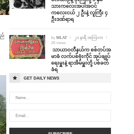
သားကလေးအပါအဝင်
ကလေးငယ် ၂ ဦးနဲ့ လူကြီး ၄
ဦးဒဏ်ရာရ
ြည်
by
MLAT
၂၁ နာရီ အကြာက
20 views
⁩ ⁨သာယာဝတီနယ်က စစ်တပ်အ
မာခံ လက်ပစ်ဗုံးကိုင် အုပ်ချုပ်
ရေးမှူးနဲ့ ရာအိမ်မှူးတို့ ပစ်ခတ်
ခံရ
GET DAILY NEWS