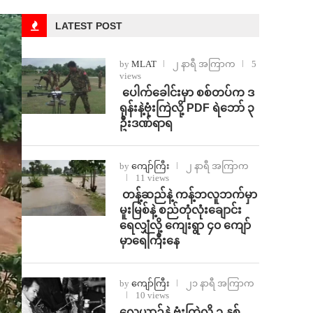
LATEST POST
by
MLAT
၂ နာရီ အကြာက
5
views
⁩ ⁨ပေါက်ခေါင်းမှာ စစ်တပ်က ဒ
ရုန်းနဲ့ဗုံးကြဲလို့ PDF ရဲဘော် ၃
ဦးဒဏ်ရာရ
by
ကျော်ကြီး
၂ နာရီ အကြာက
11 views
⁩ ⁨တန့်ဆည်နဲ့ ကန့်ဘလူဘက်မှာ
မူးမြစ်နဲ့ စည်တုံလုံးချောင်း
ရေလျှံလို့ ကျေးရွာ ၄၀ ကျော်
မှာရေကြီးနေ
by
ကျော်ကြီး
၂၁ နာရီ အကြာက
10 views
⁨လေယာဉ်နဲ့ ဗုံးကြဲလို့ ၁ နှစ်