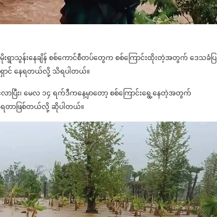
ောင့် မိုးရွာသွန်းနေချိန် စစ်ကောင်စီတပ်တွေက စစ်ကြောင်းထိုးတဲ့အတွက် ဒေသခံပ
းရှောင် နေရတယ်လို့ သိရပါတယ်။
်လာပြီး၊ မေလ ၁၄ ရက်ဒီကနေ့မှာတော့ စစ်ကြောင်းရွေ့နေတဲ့အတွက်
နေရတာဖြစ်တယ်လို့ ဆိုပါတယ်။