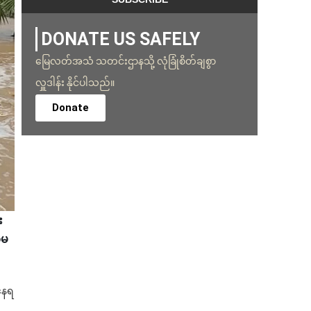
DONATE US SAFELY
မြေလတ်အသံ သတင်းဌာနသို့ လုံခြုံစိတ်ချစွာ
လှူဒါန်း နိုင်ပါသည်။
Donate
း
ကမ
်နေရ