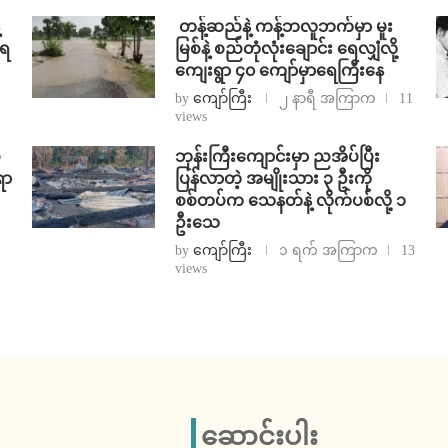
⁩ ⁨တန့်ဆည်နဲ့ ကန့်ဘလူဘက်မှာ မူး
ာရ
မြစ်နဲ့ စည်တုံလုံးချောင်း ရေလျှံလို့
ကျေးရွာ ၄၀ ကျော်မှာရေကြီးနေ
by
ကျော်ကြီး
၂ နာရီ အကြာက
11
views
ံ
ဘုန်းကြီးကျောင်းမှာ ညအိပ်ပြီး
ရာ
ပြန်လာတဲ့ အမျိုးသား ၃ ဦးကို
စစ်တပ်က သေနတ်နဲ့ လိုက်ပစ်လို့ ၁
ဦးသေ
by
ကျော်ကြီး
၁ ရက် အကြာက
13
views
ဆောင်းပါး