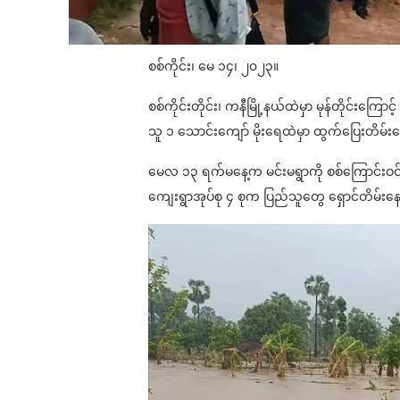
စစ်ကိုင်း၊ မေ ၁၄၊ ၂၀၂၃။
စစ်ကိုင်းတိုင်း၊ ကနီမြို့နယ်ထဲမှာ မုန်တိုင်းကြ
သူ ၁ သောင်းကျော် မိုးရေထဲမှာ ထွက်ပြေးတိမ်
မေလ ၁၃ ရက်မနေ့က မင်းမရွာကို စစ်ကြောင်းဝင
ကျေးရွာအုပ်စု ၄ စုက ပြည်သူတွေ ရှောင်တိမ်း