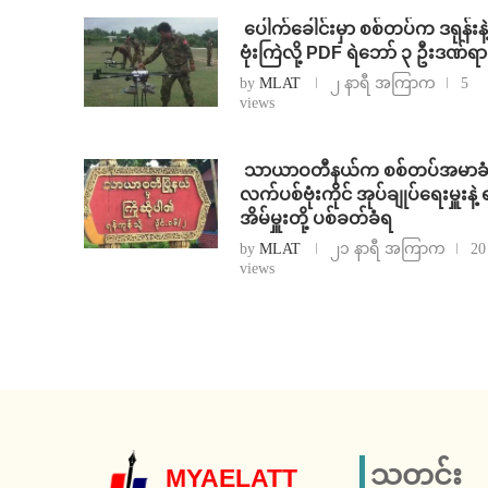
⁩ ⁨ပေါက်ခေါင်းမှာ စစ်တပ်က ဒရုန်းနဲ့
ဗုံးကြဲလို့ PDF ရဲဘော် ၃ ဦးဒဏ်ရ
by
MLAT
၂ နာရီ အကြာက
5
views
⁩ ⁨သာယာဝတီနယ်က စစ်တပ်အမာခ
လက်ပစ်ဗုံးကိုင် အုပ်ချုပ်ရေးမှူးနဲ့ 
အိမ်မှူးတို့ ပစ်ခတ်ခံရ
by
MLAT
၂၁ နာရီ အကြာက
20
views
သတင်း
MYAELATT