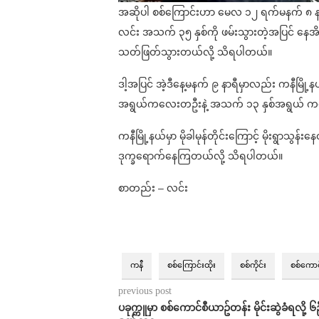
အဆိုပါ စစ်ကြောင်းဟာ မေလ ၁၂ ရက်မနက် ၈ န
လင်း အသက် ၃၅ နှစ်ကို ဖမ်းသွားတဲ့အပြင် နေအိမ
သတ်ဖြတ်သွားတယ်လို့ သိရပါတယ်။
ဒါ့အပြင် အဲ့ဒီနေ့မနက် ၉ နာရီမှာလည်း ကနီမြိ
အရွယ်ကလေးတဦးနဲ့ အသက် ၁၃ နှစ်အရွယ် က
ကနီမြို့နယ်မှာ မိုခါမုန်တိုင်းကြောင့် မိုးရွာသ
ဒုက္ခရောက်နေကြတယ်လို့ သိရပါတယ်။
စာတည်း – လင်း
ကနီ
စစ်ကြောင်းထိုး
စစ်ကိုင်း
စစ်ကောင
previous post
ပခုက္ကူမှာ စစ်ကောင်စီယာဥ်တန်း မိုင်းဆွဲခံရလို့ ၆