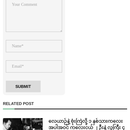
RELATED POST
⁨လေယာဉ်နဲ့ ဗုံးကြဲလို့ ၁ နှစ်သားကလေး
အပါအဝင် ကလေးငယ် ၂ ဦးနဲ့ လူကြီး ၄