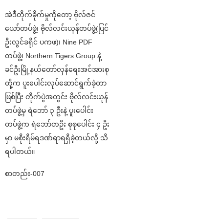
အဲဒီတိုက်ခိုက်မှုကိုတော့ ဗိုလ်ဇင်
ယော်တပ်ဖွဲ့၊ ဗိုလ်လင်းယုန်တပ်ဖွဲ့(ပြင်
ဦးလွင်ခရိုင် ပကဖ)၊ Nine PDF
တပ်ဖွဲ့၊ Northern Tigers Group နဲ့
ခင်ဦးမြို့နယ်တော်လှန်ရေးအင်အားစု
တို့က ပူးပေါင်းလုပ်ဆောင်ရွက်ခဲ့တာ
ဖြစ်ပြီး တိုက်ပွဲအတွင်း ဗိုလ်လင်းယုန်
တပ်ဖွဲ့မှ ရဲဘော် ၃ ဦးနဲ့ ပူးပေါင်း
တပ်ဖွဲ့က ရဲဘော်တဦး စုစုပေါင်း ၄ ဦး
မှာ မစိုးရိမ်ရဒဏ်ရာရရှိခဲ့တယ်လို့ သိ
ရပါတယ်။
စာတည်း-007