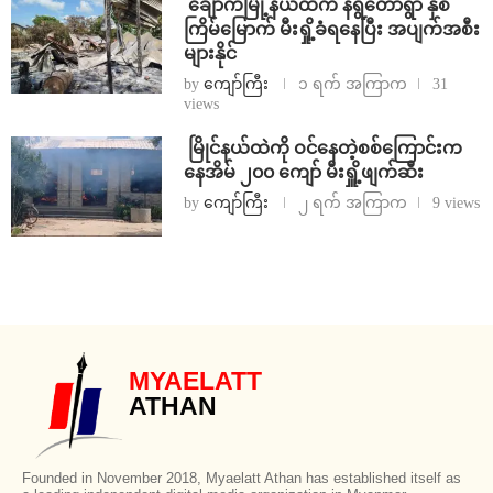
⁩ ⁨ချောက်မြို့နယ်ထဲက နရွဲတောရွာ နှစ်
ကြိမ်မြောက် မီးရှို့ခံရနေပြီး အပျက်အစီး
များနိုင်
by
ကျော်ကြီး
၁ ရက် အကြာက
31
views
⁩ ⁨မြိုင်နယ်ထဲကို ဝင်နေတဲ့စစ်ကြောင်းက
နေအိမ် ၂၀၀ ကျော် မီးရှိူ့ဖျက်ဆီး
by
ကျော်ကြီး
၂ ရက် အကြာက
9 views
MYAELATT
ATHAN
Founded in November 2018, Myaelatt Athan has established itself as