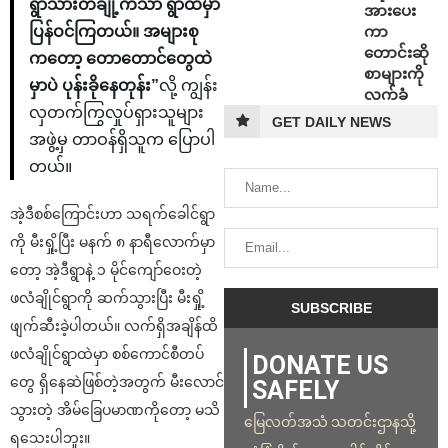
ရွာသားတချို့ကသာ ရွာထဲမှာ
အားပေး
ကာ
ပြန်ဝင်ကြတယ်။ အများစု
တောင်းဆို
ကတော့ တောတောင်တွေထဲ
စာများကို
မှာပဲ ပုန်းခိုနေတုန်း”
လို့ ကျွန်း
လက်ခံ
လှတက်ကြွလှုပ်ရှားသူများ
GET DAILY NEWS
အဖွဲ့မှ တာဝန်ရှိသူက ပြောပါ
တယ်။
အဲ့ဒီစစ်ကြောင်းဟာ သရက်ခေါင်ရွာ
ကို မီးရှို့ပြီး မနက် ၈ နာရီလောက်မှာ
တော့ အဲ့ဒီရွာနဲ့ ၁ မိုင်ကျော်ဝေးတဲ့
ဖလံချိုင်ရွာကို ဆက်သွားပြီး မီးရှို့
ဖျက်ဆီးခဲ့ပါတယ်။ လက်ရှိအချိန်ထိ
ဖလံချိုင်ရွာထဲမှာ စစ်ကောင်စီတပ်
DONATE US
တွေ ရှိနေဆဲဖြစ်တဲ့အတွက် မီးလောင်
SAFELY
သွားတဲ့ အိမ်ခြေပမာဏကိုတော့ မသိ
မြေလတ်အသံ သတင်းဌာနသို့
ရသေးပါဘူး။