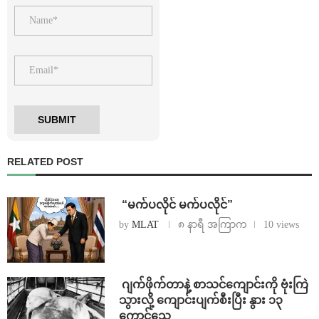
RELATED POST
⁨ ⁨“မက်ပလိုင် မက်ပလိုင်”
by
MLAT
၈ နာရီ အကြာက
10 views
⁨⁩ ⁨ဂျက်ဖိုက်တာနဲ့ စာသင်ကျောင်းကို ဗုံးကြဲ
သွားလို့ ကျောင်းပျက်စီးပြီး နွား ၁၃
ကောင်သေ