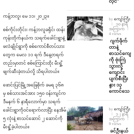
လိုင်”
ကန့်ဘလူ၊ မေ ၁၁၊ ၂၀၂၃။
by
ကျော်ကြီး
၁၀ နာရီ
အကြာက
စစ်ကိုင်းတိုင်း၊ ကန့်ဘလူခရိုင်၊ ထန်း
4 views
ကုန်းတိုက်နယ်က သရက်ခေါင်းရွာနဲ့
⁨⁩ ⁨ဂျက်ဖိုက်
ဖလံချိုင်ရွာကို စစ်ကောင်စီတပ်သား
တာနဲ့
စာသင်ကျောင
တွေက မေလ ၁၁ ရက် ဒီနေ့တရက်
ကို ဗုံးကြဲ
တည်းမှာတင် စစ်ကြောင်းထိုး မီးရှို့
သွားလို့
ဖျက်ဆီးခဲ့တယ်လို့ သိရပါတယ်။
ကျောင်း
ပျက်စီးပြီး
နွား ၁၃
ဖောင်းပြင်မြို့အခြေစိုက် ခမရ ၃၆၈
ကောင်သေ
မှ စစ်သားအင်အား ၁၅၀ ဝန်းကျင်က
ဒီမနက် ၆ နာရီလောက်မှာ သရက်
by
ကျော်ကြီး
ခေါင်းရွာကိုဝင်ရောက်လာပြီး နေအိမ်
၁၂ နာရီ
၅ လုံးနဲ့ စာသင်ဆောင် ၂ ဆောင်ကို
အကြာက
9 views
မီးရှို့ခဲ့ပါတယ်။
⁩ ⁨ခင်ဦးနယ်