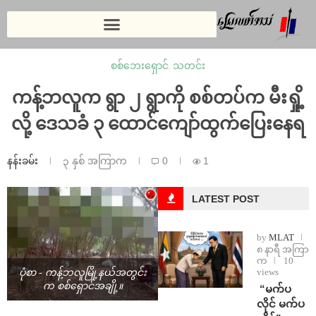
စစ်ဘေးရှောင်
,
သတင်း
ကန့်ဘလူက ရွာ ၂ ရွာကို စစ်တပ်က မီးရှို့
လို့ ဒေသခံ ၃ ထောင်ကျော်ထွက်ပြေးနေရ
နန်းခမ်း
၃ နှစ် အကြာက
0
1
LATEST POST
by
MLAT
၈ နာရီ အကြာ
က
10
views
ပုံစာ - ကန့်ဘလူမြို့နယ်အတွင်း
က စစ်ရှောင်အချို့။
⁨ ⁨“မက်ပ
လိုင် မက်ပ