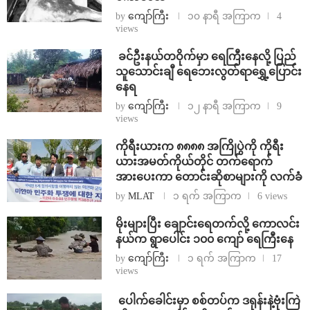
by
ကျော်ကြီး
၁၀ နာရီ အကြာက
4
views
⁩ ⁨ခင်ဦးနယ်တဝိုက်မှာ ရေကြီးနေလို့ ပြည်
သူသောင်းချီ ရေဘေးလွတ်ရာရွှေ့ပြောင်း
နေရ
by
ကျော်ကြီး
၁၂ နာရီ အကြာက
9
views
ကိုရီးယားက ၈၈၈၈ အကြိုပွဲကို ကိုရီး
ယားအမတ်ကိုယ်တိုင် တက်ရောက်
အားပေးကာ တောင်းဆိုစာများကို လက်ခံ
by
MLAT
၁ ရက် အကြာက
6 views
⁨မိုးများပြီး ချောင်းရေတက်လို့ ကောလင်း
နယ်က ရွာပေါင်း ၁၀၀ ကျော် ရေကြီးနေ
by
ကျော်ကြီး
၁ ရက် အကြာက
17
views
⁩ ⁨ပေါက်ခေါင်းမှာ စစ်တပ်က ဒရုန်းနဲ့ဗုံးကြဲ