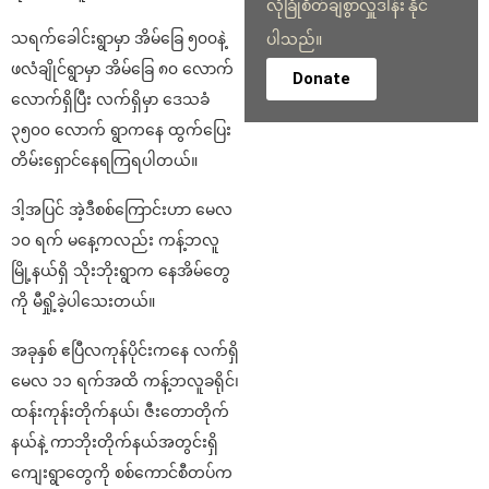
လုံခြုံစိတ်ချစွာလှူဒါန်း နိုင်
သရက်ခေါင်းရွာမှာ အိမ်ခြေ ၅၀၀နဲ့
ပါသည်။
ဖလံချိုင်ရွာမှာ အိမ်ခြေ ၈၀ လောက်
Donate
လောက်ရှိပြီး လက်ရှိမှာ ဒေသခံ
၃၅၀၀ လောက် ရွာကနေ ထွက်ပြေး
တိမ်းရှောင်နေရကြရပါတယ်။
ဒါ့အပြင် အဲ့ဒီစစ်ကြောင်းဟာ မေလ
၁၀ ရက် မနေ့ကလည်း ကန့်ဘလူ
မြို့နယ်ရှိ သိုးဘိုးရွာက နေအိမ်တွေ
ကို မီရှို့ခဲ့ပါသေးတယ်။
အခုနှစ် ဧပြီလကုန်ပိုင်းကနေ လက်ရှိ
မေလ ၁၁ ရက်အထိ ကန့်ဘလူခရိုင်၊
ထန်းကုန်းတိုက်နယ်၊ ဇီးတောတိုက်
နယ်နဲ့ ကာဘိုးတိုက်နယ်အတွင်းရှိ
ကျေးရွာတွေကို စစ်ကောင်စီတပ်က