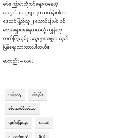
စစ်ကြောင်းထိုးဝင်ရောက်နေတဲ့
အတွက် ကျေးရွာ ၂၀ ဆယ်နီးပါးက
ဒေသခံပြည်သူ ၂ သောင်းနီးပါး စစ်
ဘေးရှောင်နေရတယ်လို့ ကျွန်းလှ
တက်ကြွလှုပ်ရှားသူများအဖွဲ့က ထုတ်
ပြန်ရေးသားထားပါတယ်။
စာတည်း – လင်း
ကန့်ဘလူ
စစ်ကိုင်း
စစ်ကောင်စီတပ်သား
ထွက်ပြေးနေရ
ဒေသခံ
မြေလတ်အသံ
မီးရှို့