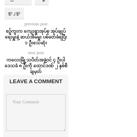
ရွာ ၂ ရွာ
previous post
စဉ့်ကူးက ကျေးရွာအုပ်စု အုပ်ချုပ်
ရေးမှူးနဲ့ ဆယ်အိမ်မှူး ပစ်ခတ်ခံရပြီး
၁ ဦးသေဆုံး
next post
ကလေးမြို့သပိတ်အဖွဲ့ဝင် ၄ ဦးပါ
ဒေသခံ ၈ ဦးကို ထောင်ဒဏ် ၂ နှစ်စီ
ချမှတ်
LEAVE A COMMENT