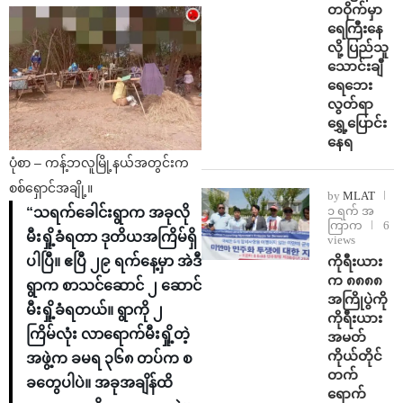
တဝိုက်မှာ
ရေကြီးနေ
လို့ ပြည်သူ
သောင်းချီ
ရေဘေး
လွတ်ရာ
ရွှေ့ပြောင်း
နေရ
ပုံစာ – ကန့်ဘလူမြို့နယ်အတွင်းက
စစ်ရှောင်အချို့။
by
MLAT
၁ ရက် အ
“သရက်ခေါင်းရွာက အခုလို
ကြာက
6
မီးရှို့ခံရတာ ဒုတိယအကြိမ်ရှိ
views
ကိုရီးယား
ပါပြီ။ ဧပြီ ၂၉ ရက်နေ့မှာ အဲဒီ
က ၈၈၈၈
ရွာက စာသင်ဆောင် ၂ ဆောင်
အကြိုပွဲကို
မီးရှို့ခံရတယ်။ ရွာကို ၂
ကိုရီးယား
ကြိမ်လုံး လာရောက်မီးရှို့တဲ့
အမတ်
ကိုယ်တိုင်
အဖွဲ့က ခမရ ၃၆၈ တပ်က စ
တက်
ခတွေပါပဲ။ အခုအချိန်ထိ
ရောက်