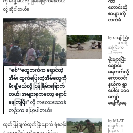
ကာ
ကို မီးရှို့မယ်လို့ ခြိမ်းခြောက်နေတယ်
တောင်းဆို
လို့ ဆိုပါတယ်။
စာများကို
လက်ခံ
by
ကျော်ကြီး
၂၀ နာရီ
အကြာက
13 views
⁨မိုးများပြီး
ချောင်း
“စစ်**တွေဘက်က ရှောင်တဲ့
ရေတက်လို့
ကောလင်း
အိမ်၊ ထွက်ပြေးတဲ့အိမ်တွေကို
နယ်က ရွာ
မီးရှို့မယ်လို့ ပြန်ခြိမ်းခြောက်
ပေါင်း ၁၀၀
တယ်၊ အများစုကတော့ ရှောင်
ကျော်
နေကြပြီ။
” လို့ ကလေးဒေသခံ
ရေကြီးနေ
တဦးက ပြောပါတယ်။
by
MLAT
ထုတ်ပြန်ချက်ထွက်ပြီးနောက် ရဲစခန်း
၁ ရက် အ
ကြာက
နဲ့ တက္ကသိုလ်အနီးနားက ပြည်သူ