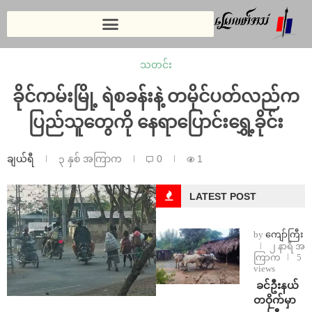
သတင်း
ခိုင်ကမ်းမြို့ ရဲစခန်းနဲ့ တမိုင်ပတ်လည်က
ပြည်သူတွေကို နေရာပြောင်းရွှေ့ခိုင်း
ချယ်ရီ
၃ နှစ် အကြာက
0
1
LATEST POST
by
ကျော်ကြီး
၂ နာရီ အ
ကြာက
5
views
⁩ ⁨ခင်ဦးနယ်
တဝိုက်မှာ