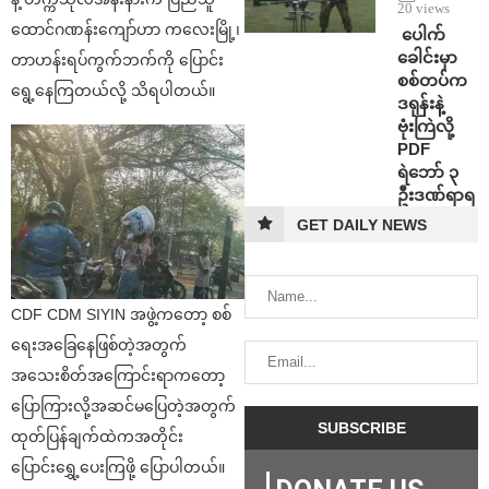
20 views
ထောင်ဂဏန်းကျော်ဟာ ကလေးမြို့၊
⁩ ⁨ပေါက်
ခေါင်းမှာ
တာဟန်းရပ်ကွက်ဘက်ကို ပြောင်း
စစ်တပ်က
ရွေ့နေကြတယ်လို့ သိရပါတယ်။
ဒရုန်းနဲ့
ဗုံးကြဲလို့
PDF
ရဲဘော် ၃
ဦးဒဏ်ရာရ
GET DAILY NEWS
CDF CDM SIYIN အဖွဲ့ကတော့ စစ်
ရေးအခြေနေဖြစ်တဲ့အတွက်
အသေးစိတ်အကြောင်းရာကတော့
ပြောကြားလို့အဆင်မပြေတဲ့အတွက်
ထုတ်ပြန်ချက်ထဲကအတိုင်း
ပြောင်းရွှေ့ပေးကြဖို့ ပြောပါတယ်။