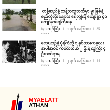
⁩ ⁨တန့်ဆည်နဲ့ ကန့်ဘလူဘက်မှာ မူးမြစ်နဲ့
စည်တုံလုံးချောင်း ရေလျှံလို့ ကျေးရွာ ၄၀
ကျော်မှာရေကြီးနေ
by
ကျော်ကြီး
၁ ရက် အကြာက
35
views
⁨လေယာဉ်နဲ့ ဗုံးကြဲလို့ ၁ နှစ်သားကလေး
အပါအဝင် ကလေးငယ် ၂ ဦးနဲ့ လူကြီး ၄
ဦးဒဏ်ရာရ
by
ကျော်ကြီး
၂ ရက် အကြာက
14
views
MYAELATT
ATHAN