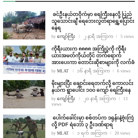
⁩ ⁨ခင်ဦးနယ်တဝိုက်မှာ ရေကြီးနေလို့ ပြည်
သူသောင်းချီ ရေဘေးလွတ်ရာရွှေ့ပြောင်း
နေရ
by
ကျော်ကြီး
၂ နာရီ အကြာက
5 views
ကိုရီးယားက ၈၈၈၈ အကြိုပွဲကို ကိုရီး
ယားအမတ်ကိုယ်တိုင် တက်ရောက်
အားပေးကာ တောင်းဆိုစာများကို လက်ခံ
by
MLAT
၁၆ နာရီ အကြာက
6 views
⁨မိုးများပြီး ချောင်းရေတက်လို့ ကောလင်း
နယ်က ရွာပေါင်း ၁၀၀ ကျော် ရေကြီးနေ
by
ကျော်ကြီး
၂၀ နာရီ အကြာက
13
views
⁩ ⁨ပေါက်ခေါင်းမှာ စစ်တပ်က ဒရုန်းနဲ့ဗုံးကြဲ
လို့ PDF ရဲဘော် ၃ ဦးဒဏ်ရာရ
by
MLAT
၁ ရက် အကြာက
20 views