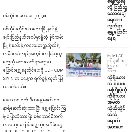
ရေကြီးနေ
လို့ ပြည်သူ
သောင်းချီ
စစ်ကိုင်း၊ မေ ၁၀၊ ၂၀၂၃။
ရေဘေး
လွတ်ရာ
စစ်ကိုင်းတိုင်း၊ ကလေးမြို့နယ်နဲ့
ရွှေ့ပြောင်း
ချင်းပြည်နယ်အစပ်မှာရှိတဲ့ ခိုင်ကမ်း
နေရ
မြို့ရဲစခန်းနဲ့ ကလေးတက္ကသိုလ်ရဲ့
တမိုင်ပတ်လည်အတွင်းက ပြည်သူ
by
MLAT
၁၆ နာရီ အ
တွေကို ဘေးလွတ်ရာတွေမှာ
ကြာက
6
ပြောင်းရွှေ့နေထိုင်ပေးဖို့ CDF CDM
views
ကိုရီးယား
SIYIN က မနေ့က ရက်စွဲနဲ့ ထုတ်ပြန်
က ၈၈၈၈
ထားပါတယ်။
အကြိုပွဲကို
ကိုရီးယား
မေလ ၁၀ ရက် ဒီကနေ့ မနက် ၁၀
အမတ်
ကိုယ်တိုင်
နာရီနောက်ဆုံးထားပြီး ရွှေ့ပြောင်းကြ
တက်
ဖို့ ပြောဆိုထားပြီး စစ်ကောင်စီဘက်
ရောက်
ကလည်း ပြောင်းရွှေ့တဲ့နေအိမ်တွေ
အားပေး