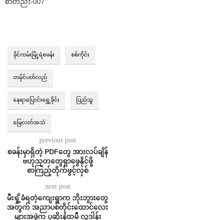
စာတည်း-007
ခိုင်ကမ်းမြို့ရဲစခန်း
စစ်ကိုင်း
တမိုင်ပတ်လည်
နေရာပြောင်းရွှေ့ခိုင်း
ပြည်သူ
မြေလတ်အသံ
previous post
စခန်းမှာရှိတဲ့ PDFတွေ အားလပ်ချိန်
ဗဟုသုတတွေရှာဖွေနိုင်ဖို့
စာကြည့်တိုက်ဖွင့်လှစ်
next post
မီးရှို့ခံရတဲ့ကျေးရွာက ဘိုးဘွားတွေ
အတွက် အညာပစ်တိုင်းထောင်လေး
များအဖွဲ့က ပုဆိုးနဲ့ထမီ လှူဒါန်း