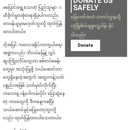
DONATE US
SAFELY
မပြောင်းရွှေ့သေးတဲ့ ပြည်သူမျာ း
ထိခိုက်မှုတစုံတရာရှိခဲ့ပါကလည်း
မြေလတ်အသံ သတင်းဌာနသို့
တာဝန်ယူမှာမဟုတ်ဘူးလို့ ထုတ်ပြန်
လုံခြုံစိတ်ချစွာလှူဒါန်း နိုင်
ထားပါတယ်။
ပါသည်။
ဒါ့အပြင် ကလေးခရိုင်ကာကွယ်ရေး
Donate
အဖွဲ့ကလည်း ဘိလပ်မြေနဲ့ သွပ်
ဆူးကြိုးလိပ်တွေဟာ စစ်တပ်စခန်း
တွေမှာ အသုံးပြုဖို့ သယ်ဆောင်တာ
တွေရှိနေတဲ့အတွက် အထူးကန့်သတ်
ပစ္စည်းအဖြစ် သတ်မှတ်လိုက်ပြီး
ကလေးနဲ့ ဂန့်ဂေါလမ်းပိုင်း ပြေးဆွဲနေ
တဲ့ ကားတွေကို ဒီကနေ့ကစပြီး
သယ်ဆောင်ခွင့်မပြုတော့ဘူးလို့
လည်း ထုတ်ပြန်ထားပါသေးတယ်။