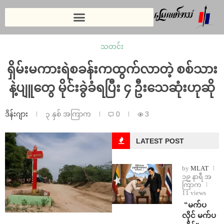
သတင်း
ရှိမ်းမကားရဲစခန်းကထွက်လာတဲ့ စစ်သား
နဲ့ပျူတွေ မိုင်းခွဲခံရပြီး ၄ ဦးသေဆုံးဟုဆို
ဒိန်းဂျား
၃ နှစ် အကြာက
0
3
LATEST POST
by
MLAT
၁၉ နာရီ အ
ကြာက
11 views
⁨ ⁨“မက်ပ
လိုင် မက်ပ