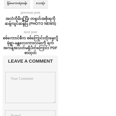
ရှိမ်းမကားရဲစခန်း
သေဆုံး
previous post
အလံကိုမီးရှို့ပြီး တရုတ်အစိုးရကို
ဆန့်ကျင်ဆန္ဒပြ (PHOTO NEWS)
next post
စစ်ကောာင်စီက စစ်ကြောင်းထိုးနေလို့
မုံရွာ-မန္တလေးကားလမ်းကို ရက်
အကန့်အသတ်မရှိပိတ်ကြောင်း PDF
စာထုတ်
LEAVE A COMMENT