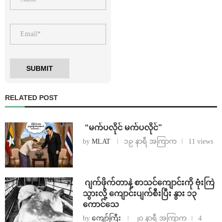
RELATED POST
⁨ ⁨“မက်ပလိုင် မက်ပလိုင်”
by
MLAT
၁၉ နာရီ အကြာက
11 views
⁨⁩ ⁨ဂျက်ဖိုက်တာနဲ့ စာသင်ကျောင်းကို ဗုံးကြဲ
သွားလို့ ကျောင်းပျက်စီးပြီး နွား ၁၃
ကောင်သေ
by
ကျော်ကြီး
၂၀ နာရီ အကြာက
4