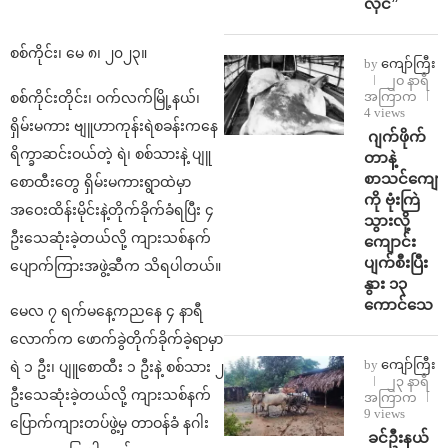
လိုင်”
စစ်ကိုင်း၊ မေ ၈၊ ၂၀၂၃။
by
ကျော်ကြီး
၂၀ နာရီ
အကြာက
စစ်ကိုင်းတိုင်း၊ ဝက်လက်မြို့နယ်၊
4 views
ရှိမ်းမကား ဗျူဟာကုန်းရဲစခန်းကနေ
⁨⁩ ⁨ဂျက်ဖိုက်
ရိက္ခာဆင်းဝယ်တဲ့ ရဲ၊ စစ်သားနဲ့ ပျူ
တာနဲ့
စာသင်ကျောင
စောထီးတွေ ရှိမ်းမကားရွာထဲမှာ
ကို ဗုံးကြဲ
အဝေးထိန်းမိုင်းနဲ့တိုက်ခိုက်ခံရပြီး ၄
သွားလို့
ဦးသေဆုံးခဲ့တယ်လို့ ကျားသစ်နက်
ကျောင်း
ပျက်စီးပြီး
ပျောက်ကြားအဖွဲ့ဆီက သိရပါတယ်။
နွား ၁၃
ကောင်သေ
မေလ ၇ ရက်မနေ့ကညနေ ၄ နာရီ
လောက်က ဖောက်ခွဲတိုက်ခိုက်ခဲ့ရာမှာ
by
ကျော်ကြီး
ရဲ ၁ ဦး၊ ပျူစောထီး ၁ ဦးနဲ့ စစ်သား ၂
၂၃ နာရီ
ဦးသေဆုံးခဲ့တယ်လို့ ကျားသစ်နက်
အကြာက
9 views
ပြောက်ကျားတပ်ဖွဲ့မှ တာဝန်ခံ နဂါး
⁩ ⁨ခင်ဦးနယ်