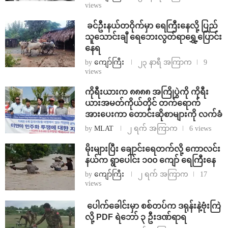
views
⁩ ⁨ခင်ဦးနယ်တဝိုက်မှာ ရေကြီးနေလို့ ပြည်
သူသောင်းချီ ရေဘေးလွတ်ရာရွှေ့ပြောင်း
နေရ
by
ကျော်ကြီး
၂၃ နာရီ အကြာက
9
views
ကိုရီးယားက ၈၈၈၈ အကြိုပွဲကို ကိုရီး
ယားအမတ်ကိုယ်တိုင် တက်ရောက်
အားပေးကာ တောင်းဆိုစာများကို လက်ခံ
by
MLAT
၂ ရက် အကြာက
6 views
⁨မိုးများပြီး ချောင်းရေတက်လို့ ကောလင်း
နယ်က ရွာပေါင်း ၁၀၀ ကျော် ရေကြီးနေ
by
ကျော်ကြီး
၂ ရက် အကြာက
17
views
⁩ ⁨ပေါက်ခေါင်းမှာ စစ်တပ်က ဒရုန်းနဲ့ဗုံးကြဲ
လို့ PDF ရဲဘော် ၃ ဦးဒဏ်ရာရ