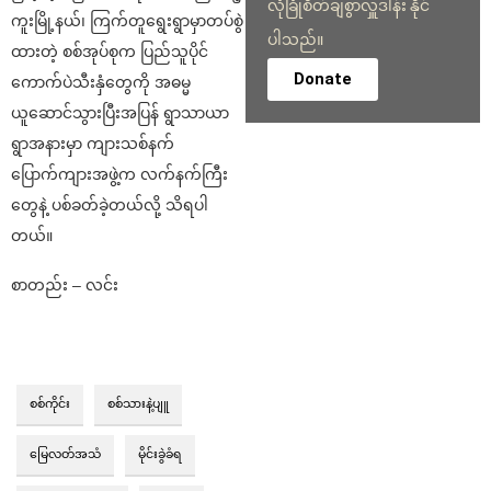
လုံခြုံစိတ်ချစွာလှူဒါန်း နိုင်
ကူးမြို့နယ်၊ ကြက်တူရွေးရွာမှာတပ်စွဲ
ပါသည်။
ထားတဲ့ စစ်အုပ်စုက ပြည်သူ‌ပိုင်
Donate
ကောက်ပဲသီးနှံတွေကို အဓမ္မ
ယူဆောင်သွားပြီးအပြန် ရွာသာယာ
ရွာအနားမှာ ကျားသစ်နက်
ပြောက်ကျားအဖွဲ့က လက်နက်ကြီး
တွေနဲ့ ပစ်ခတ်ခဲ့တယ်လို့ သိရပါ
တယ်။
စာတည်း – လင်း
စစ်ကိုင်း
စစ်သားနဲ့ပျူ
‌မြေလတ်အသံ
မိုင်းခွဲခံရ