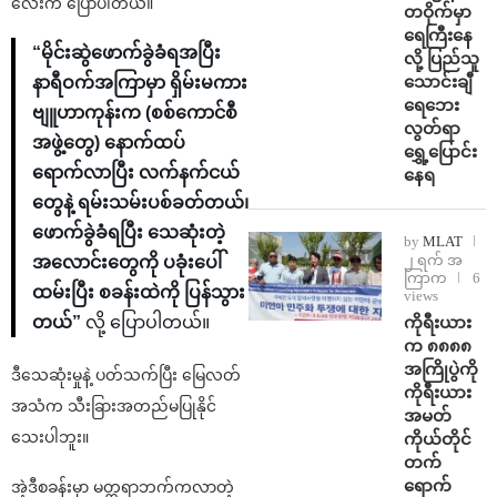
လေးက ပြောပါတယ်။
တဝိုက်မှာ
ရေကြီးနေ
“မိုင်းဆွဲဖောက်ခွဲခံရအပြီး
လို့ ပြည်သူ
သောင်းချီ
နာရီဝက်အကြာမှာ ရှိမ်းမကား
ရေဘေး
ဗျူဟာကုန်းက (စစ်ကောင်စီ
လွတ်ရာ
အဖွဲ့တွေ) နောက်ထပ်
ရွှေ့ပြောင်း
ရောက်လာပြီး လက်နက်ငယ်
နေရ
တွေနဲ့ ရမ်းသမ်းပစ်ခတ်တယ်၊‌
ဖောက်ခွဲခံရပြီး သေဆုံးတဲ့
by
MLAT
၂ ရက် အ
အလောင်းတွေကို ပခုံး‌ပေါ်
ကြာက
6
ထမ်းပြီး စခန်းထဲကို ပြန်သွား
views
ကိုရီးယား
တယ်”
လို့ ပြောပါတယ်။
က ၈၈၈၈
အကြိုပွဲကို
ဒီသေဆုံးမှုနဲ့ ပတ်သက်ပြီး မြေလတ်
ကိုရီးယား
အသံက သီးခြားအတည်မပြုနိုင်
အမတ်
သေးပါဘူး။
ကိုယ်တိုင်
တက်
ရောက်
အဲ့ဒီစခန်းမှာ မတ္တရာဘက်ကလာတဲ့