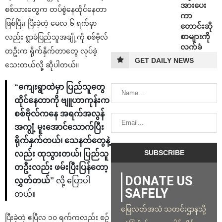
အားပေး
စစ်သားတွေက တပ်စွဲနေထိုင်နေတာ
ကာ
ဖြစ်ပြီး၊ ပြီးခဲ့တဲ့ မေလ ၆ ရက်မှာ
တောင်းဆို
စာများကို
လည်း ရွာခံပြည်သူအချို့ကို စစ်ဗိုလ်
လက်ခံ
တဦးက ရိုက်နှိက်တာတွေ လုပ်ခဲ့
GET DAILY NEWS
သေးတယ်လို့ ဆိုပါတယ်။
“ကျေးရွာထဲမှာ ပြည်သူတွေ
ထိုင်နေတာကို ဗျူဟာကုန်းက
စစ်ဗိုလ်ကနေ အရက်အလွန်
အကျွံ့ မူးအောင်သောက်ပြီး
ရိုက်နှက်တယ်၊ သေနတ်တွေနဲ့
လည်း ထုသွားတယ်၊ ပြည်သူ
တဦးလည်း ဖမ်းပြီးပြန်တော့
DONATE US
လွှတ်တယ်”
လို့ ပြောပါ
SAFELY
တယ်။
မြေလတ်အသံ သတင်းဌာနသို့
ပြီးခဲ့တဲ့ ဧပြီလ ၁၀ ရက်ကလည်း စဉ့်