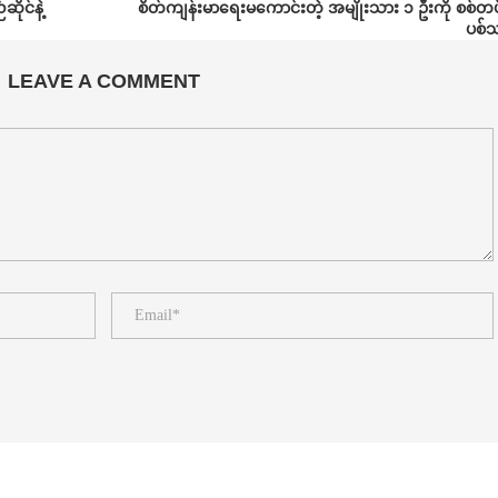
ိုင်နဲ့
စိတ်ကျန်းမာရေးမကောင်းတဲ့ အမျိုးသား ၁ ဦးကို စစ်
ပစ်
LEAVE A COMMENT