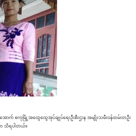
လက်အောက် စကုမြို့အထွေထွေအုပ်ချုပ်ရေးဦးစီးဌာန အမျိုးသမီးဝန်ထမ်းတဦး
ဆီက သိရပါတယ်။