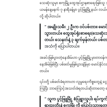
သေဆုံးသူမှာ စကုမြို့ထွေအုပ်ဌာနစာရေးဖြစ်သူ အ
ယမန်နေ့မနက် ၇ နာရီခန့်မှာ ပွင့်ဖြူမြို့နယ်၊ လယ
လို့ ဆိုပါတယ်။
” အမျိုးသမီး ၂ ဦးက ဝင်ပစ်တာ။ မောင
သွားတယ်။ ထွေအုပ်ရုံးစာရေး(သေဆုံးသူ)န
တယ်၊ သေနတ်နဲ့ ၃ ချက်မှန်တယ်၊ ပစ
အသံကို ပြောပါတယ်။
အခင်းဖြစ်ပွားတဲ့နေအိမ်ဟာ ပွင့်ဖြူမြို့မှာတာဝန်က
နေအိမ်ဖြစ်ပြီး ပစ်ခတ်မှုဖြစ်ပွားချိန်မှာ မောင
တယ်။
၎င်းတို့ ပစ်ခတ်ခံရတာဟာ လူမှုရေးကိစ္စတွေနဲ့ 
ကြပြီး ဘာကြောင့်အသတ်ခံရတယ်ဆိုတာတော့ 
” သူက ပွင့်ဖြူမြို့ စံပြရွာသူပါ၊ ရပ်
ရာထူးတိုးနဲ့ စကုမြို့ကို ပြောင်းသွား