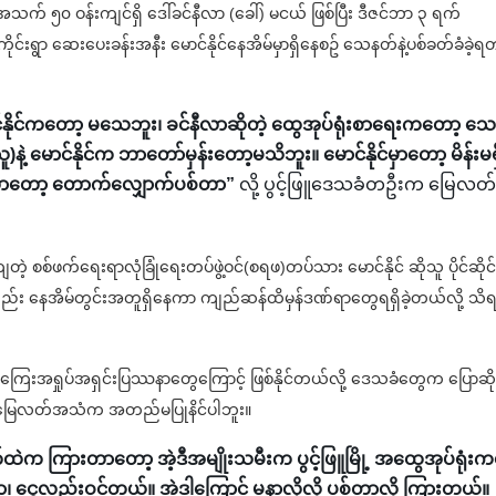
သက် ၅၀ ဝန်းကျင်ရှိ ဒေါ်ခင်နီလာ (ခေါ်) မငယ် ဖြစ်ပြီး ဒီဇင်ဘာ ၃ ရက်
်ကိုင်းရွာ ဆေးပေးခန်းအနီး‌ မောင်နိုင်နေအိမ်မှာရှိနေစဥ် သေနတ်နဲ့ပစ်ခတ်ခံခဲ့ရ
်နိုင်ကတော့ မသေဘူး၊ ခင်နီလာဆိုတဲ့ ထွေအုပ်ရုံးစာရေးကတော့ သေ
ဲ့ မောင်နိုင်က ဘာတော်မှန်းတော့မသိဘူး။ မောင်နိုင်မှာတော့ မိန်းမရှ
်တာတော့ တောက်လျှောက်ပစ်တာ”
လို့ ပွင့်ဖြူဒေသခံတဦးက မြေလတ်
ျတဲ့ စစ်ဖက်ရေးရာလုံခြုံရေးတပ်ဖွဲ့ဝင်(စရဖ)တပ်သား မောင်နိုင် ဆိုသူ ပိုင်ဆိုင်
်နိုင်လည်း နေအိမ်တွင်းအတူရှိနေကာ ကျည်ဆန်ထိမှန်ဒဏ်ရာတွေရရှိခဲ့တယ်လို့ သိ
ငွေကြေးအရှုပ်အရှင်းပြဿနာတွေကြောင့် ဖြစ်နိုင်တယ်လို့ ဒေသခံတွေက ပြောဆိ
မြေလတ်အသံက အတည်မပြုနိင်ပါဘူး။
ကွက်ထဲက ကြားတာတော့ အဲ့ဒီအမျိုးသမီးက ပွင့်ဖြူမြို့ အထွေအုပ်ရုံး
ရတာ၊ ငွေလည်းဝင်တယ်။ အဲ့ဒါကြောင့် မနာလိုလို့ ပစ်တာလို့ ကြားတယ်။