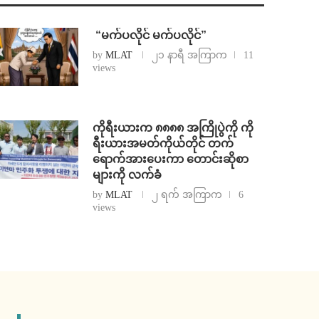
⁨ ⁨“မက်ပလိုင် မက်ပလိုင်”
by
MLAT
၂၁ နာရီ အကြာက
11
views
ကိုရီးယားက ၈၈၈၈ အကြိုပွဲကို ကို
ရီးယားအမတ်ကိုယ်တိုင် တက်
ရောက်အားပေးကာ တောင်းဆိုစာ
များကို လက်ခံ
by
MLAT
၂ ရက် အကြာက
6
views