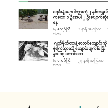
ရေစီးနဲ့မျောပါသွားတဲ့ ၂ နှစ်အရွယ
ကလေး ၁ ဦးအပါ ၂ ဦးပျောက်ဆုံ
နေ
by
ကျော်ကြီး
၁ နာရီ အကြာက
views
⁨⁩ ⁨ဂျက်ဖိုက်တာနဲ့ စာသင်ကျောင်းကို
ဗုံးကြဲသွားလို့ ကျောင်းပျက်စီးပြီး
နွား ၁၃ ကောင်သေ
by
ကျော်ကြီး
၂၃ နာရီ အကြာက
views