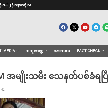
ဦးအပါ ၂ ဦးပျောက်ဆုံးနေ
TI MEDIA
အထူးကဏ္ဍ
အားကစား
FACT CHECK
M အမျိုးသမီး သေနတ်ပစ်ခံရပြ
42