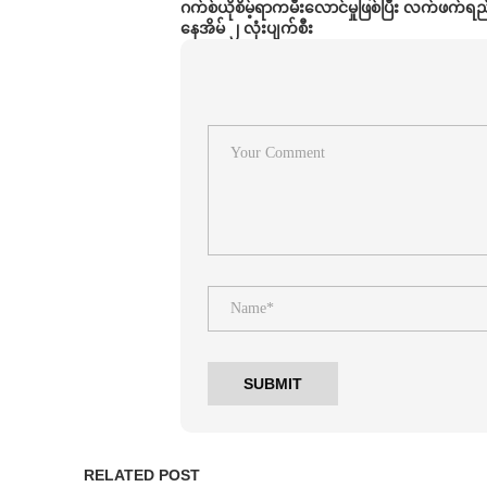
ဂက်စ်ယိုစိမ့်ရာကမီးလောင်မှုဖြစ်ပြီး လက်ဖက်ရည်ဆ
နေအိမ် ၂ လုံးပျက်စီး
RELATED POST