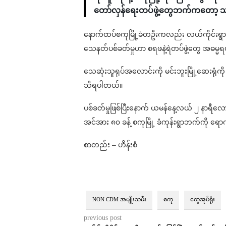
တော်လှန်ရေးတပ်ဖွဲ့တွေဘက်ကတော့
နောက်ထပ်စကုမြို့ခံတဦးကလည်း လယ်ကိုင်းရွာမှာ
သေနတ်ပစ်ခတ်မှုဟာ စရဖနဲ့ရဲတပ်ဖွဲ့တွေ အဓမ္မ
သေဆုံးသူရုပ်အလောင်းကို မင်းဘူးမြို့ဆေးရုံကို ပ
သိရပါတယ်။
ပစ်ခတ်မှုဖြစ်ပြီးနောက် ယမန်နေ့လယ် ၂ နာရီလောက်
အင်အား ၈၀ ခန့် စကုမြို့ ခံကုန်းရွာဘက်ကို ရ
စာတည်း – ဟိန်းစံ
NON CDM အမျိုးသမီး
စကု
ထွေအုပ်ရုံး
previous post