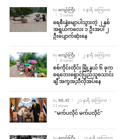
by
ကျော်ကြီး
၁ နာရီ အကြာက
5 views
ရေစီးနဲ့မျောပါသွားတဲ့ ၂ နှစ်
အရွယ်ကလေး ၁ ဦးအပါ ၂
ဦးပျောက်ဆုံးနေ
by
ကျော်ကြီး
၂ နာရီ အကြာက
6 views
စစ်ကိုင်းတိုင်း မြို့နယ် ၆ ခုက
ရေဘေးရှောင်ပြည်သူသောင်း
ချီ အကူအညီလိုအပ်နေ
by
MLAT
၂၁ နာရီ အကြာက
11 views
⁨ ⁨“မက်ပလိုင် မက်ပလိုင်”
by
ကျော်ကြီး
၂၃ နာရီ အကြာက