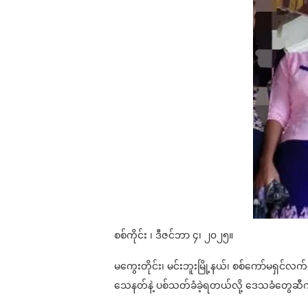
စစ်ကိုင်း ၊ ဒီဇင်ဘာ ၄၊ ၂၀၂၅။
မကွေးတိုင်း၊ မင်းဘူးမြို့နယ်၊ စစ်ကော်မရှင်
သေနတ်နဲ့ ပစ်သတ်ခံခဲ့ရတယ်လို့ ဒေသခံတွေ