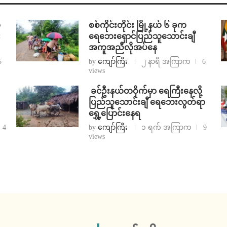
်
စစ်ကိုင်းတိုင်း မြို့နယ် ၆ ခုက
း
ရေဘေးရှောင်ပြည်သူသောင်းချီ
အကူအညီလိုအပ်နေ
5
by
ကျော်ကြီး
၂ နာရီ အကြာက
6
views
⁩ ⁨ခင်ဦးနယ်တဝိုက်မှာ ရေကြီးနေလို့
ပြည်သူသောင်းချီ ရေဘေးလွတ်ရာ
ရွှေ့ပြောင်းနေရ
4
by
ကျော်ကြီး
၁ ရက် အကြာက
9
views