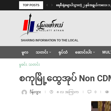
TOP POSTS
ရေစီးနဲ့မျောပါသွားတဲ့ ၂ နှစ်အရွယ်ကလေး ၁ 
MYAELATT ATHAN
SHARING INFORMATION TO THE LOCAL
မူလ
သတင်း
ရုပ်သံ
ဆောင်းပါး
MUL
မှုခင်း
,
သတင်း
စကုမြို့ထွေအုပ် Non CD
ဒိန်းဂျား
၈ လ အကြာက
0