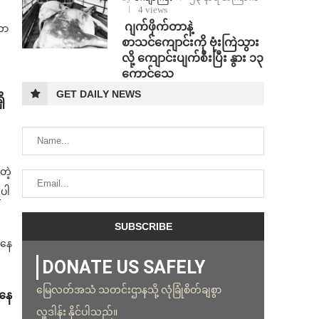
4 views
⁨⁩ ⁨ဂျက်ဖိုက်တာနဲ့
တာ
စာသင်ကျောင်းကို ဗုံးကြဲသွား
လို့ ကျောင်းပျက်စီးပြီး နွား ၁၃
ကောင်သေ
GET DAILY NEWS
ိ
တဲ့
ရပါ
ုနေ
DONATE US SAFELY
မြေလတ်အသံ သတင်းဌာနသို့ လုံခြုံစိတ်ချစွာ
ကနေ
လှူဒါန်း နိုင်ပါသည်။