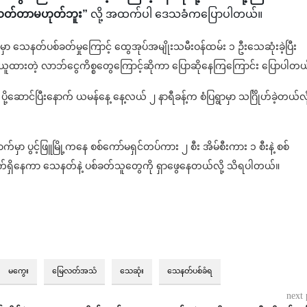
 သတ်တာမဟုတ်ဘူး”
လို့ အထက်ပါ ဒေသခံကပြောပါတယ်။
 သေနတ်ပစ်ခတ်မှုကြောင့် ထွေအုပ်အမျိုးသမီးဝန်ထမ်း ၁ ဦးသေဆုံးခဲ့ပြီး
ရယူထားတဲ့ လာဘ်ငွေကိစ္စတွေကြောင့်ဆိုကာ ပြောဆိုနေကြကြောင်း ပြောပါတယ
ို့ဆောင်ပြီးနောက် ယမန်နေ့ နေ့လယ် ၂ နာရီခန့်က စံပြရွာမှာ သင်္ဂြိုဟ်ခဲ့တယ်လို
မှာ ပွင့်ဖြူမြို့ကနေ စစ်ကော်မရှင်တပ်ကား ၂ စီး အိမ်စီးကား ၁ စီးနဲ့ စစ်
ောက်ရှိနေကာ သေနတ်နဲ့ ပစ်ခတ်သူတွေကို ရှာဖွေနေတယ်လို့ သိရပါတယ်။
မကွေး
မြေလတ်အသံ
သေဆုံး
သေနတ်ပစ်ခံရ
next 