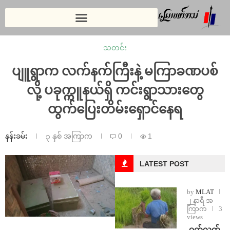
သတင်း
ပျူရွာက လက်နက်ကြီးနဲ့ မကြာခဏပစ်
လို့ ပခုက္ကူနယ်ရှိ ကင်းရွာသားတွေ
ထွက်ပြေးတိမ်းရှောင်နေရ
နန်းခမ်း
၃ နှစ် အကြာက
0
1
LATEST POST
by
MLAT
၂ နာရီ အ
ကြာက
3
views
⁩ ⁨ဝက်လက်