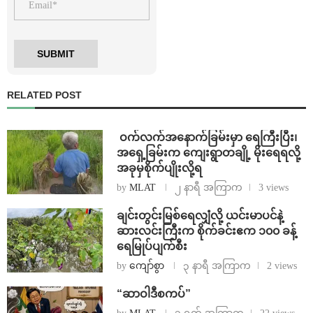
RELATED POST
⁩ ⁨ဝက်လက်အနောက်ခြမ်းမှာ ရေကြီးပြီး၊
အရှေ့ခြမ်းက ကျေးရွာတချို့ မိုးရေရလို့
အခုမှစိုက်ပျိုးလို့ရ
by
MLAT
၂ နာရီ အကြာက
3 views
ချင်းတွင်းမြစ်ရေလျှံလို့ ယင်းမာပင်နဲ့
ဆားလင်းကြီးက စိုက်ခင်းဧက ၁၀၀ ခန့်
ရေမြုပ်ပျက်စီး
by
ကျော်စွာ
၃ နာရီ အကြာက
2 views
“ဆာဝါဒီစကပ်”