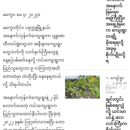
အနောက်
ခြမ်းမှာ
မကွေး၊ မေ ၄၊ ၂၀၂၃။
ရေကြီးပြီး၊
အရှေ့ခြမ်း
မကွေးတိုင်း၊ ပခုက္ကူမြို့နယ်၊
က ကျေးရွာ
အနောက်ဘုန်းကံကျေးရွာက ပျူစော
တချို့
မိုးရေရလို့
ထီးတပ်ဖွဲ့တွေဟာ အနီးနားကျေးရွာ
အခုမှ
တွေဘက်ကို လက်နက်ကြီးတွေနဲ့
စိုက်ပျိုးလို့
နေ့စဉ်ပစ်ခတ်နေလို့ ကင်းကျေးရွာက
ရ
ပြည်သူတွေဟာ ၉ လကြာတဲ့အထိ
တောထဲမှာ တဲထိုးပြီး နေနေရတယ်
by
ကျော်စွာ
၃ နာရီ အ
လို့ သိရပါတယ်။
ကြာက
2
views
အနောက်ဘုန်းကံကျေးရွာနဲ့ ၂ မိုင်
ချင်းတွင်း
မြစ်ရေလျှံ
လောက်ဝေးတဲ့ ကင်းကျေးရွာက
လို့ ယင်းမာ
ပြည်သူတထောင်နီးပါးဟာ ပြီးခဲ့တဲ့
ပင်နဲ့ ဆား
၂၀၂၂ ခုနှစ်၊ သြဂုတ်လကစပြီး တော
လင်းကြီးက
စိုက်ခင်း
ထဲမှာ ထွက်ပြေးတိမ်းရှောင်နေရကြရ