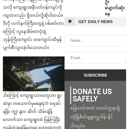
ဦး
သလို ကျေးရွာအနီးပတ်ဝန်းကျင်ကို
ပျောက်ဆုံး
နေ
ကျတာလည်း ရှိတယ်လို့ဆိုပါတယ်။
GET DAILY NEWS
ဒီလို လက်နက်ကြီးတွေနဲ့ ပစ်ခတ်တာ
ကြောင့် လူနေအိမ်တလုံးနဲ့
ဘုန်းကြီးကျောင်း တကျောင်းထိမှန်
ပျက်စီးသွားခဲ့ပါသေးတယ်။
DONATE US
ဒါကြောင့် ကျေးရွာသားတွေဟာ ရွာ
SAFELY
ထဲမှာ တယောက်မှမနေရဲဘဲ ရေခပ်
မြေလတ်အသံ သတင်းဌာနသို့
ချိန်၊ ကျွဲ၊ နွား၊ ဆိတ် သိမ်းချိန်
လုံခြုံစိတ်ချစွာလှူဒါန်း နိုင်
လောက်သာ ကျေးရွာထဲ ပြန်ကြပြီး
ပါသည်။
ကျန်တဲ့အချိန်တွေမှာ တောထဲကတဲ