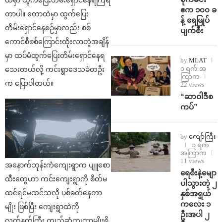
ဧက ၁၀၀ ခ
တာပါ။ တောထဲမှာ ထွက်ပြေး
န့် ရေမြုပ်
တိမ်းရှောင်နေစဉ်မှာလည်း စစ်
ပျက်စီး
ကောင်စီစစ်ကြောင်းထိုးလာတဲ့အချိန်
မှာ ထပ်မံထွက်ပြေးတိမ်းရှောင်နေရ
by
MLAT
၁ ရက် အ
သေးတယ်လို့ ကင်းရွာဒေသခံတဦး
ကြာက
က ပြောပါတယ်။
22 views
“ဆာဝါဒီစ
ကပ်”
by
ကျော်ကြီး
၁ ရက်
အကြာက
11 views
အနောက်ဘုန်းကံကျေးရွာက ပျူစော
ရေစီးနဲ့မျော
ထီးတွေဟာ ကင်းကျေးရွာကို စိတ်မ
ပါသွားတဲ့ ၂
ထင်ရင်မထင်သလို ပစ်ခတ်နေတာ
နှစ်အရွယ်
ကလေး ၁
မျိုး ဖြစ်ပြီး ကျေးရွာထဲကို
ဦးအပါ ၂
လက်နက်ကြီး ကျည်ဆံကျတာမျိုးရှိ