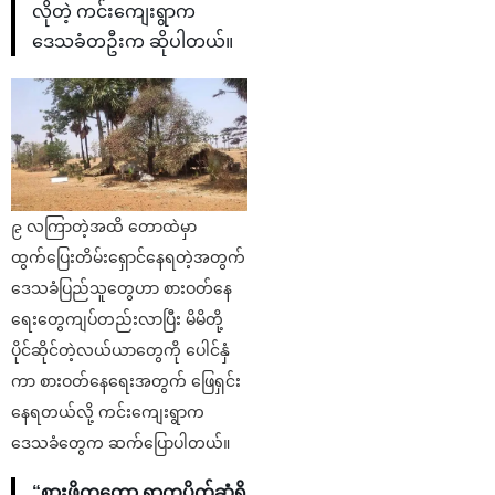
လိုတဲ့ ကင်းကျေးရွာက
ဒေသခံတဦးက ဆိုပါတယ်။
၉ လကြာတဲ့အထိ တောထဲမှာ
ထွက်ပြေးတိမ်းရှောင်နေရတဲ့အတွက်
ဒေသခံပြည်သူတွေဟာ စားဝတ်နေ
ရေးတွေကျပ်တည်းလာပြီး မိမိတို့
ပိုင်ဆိုင်တဲ့လယ်ယာတွေကို ပေါင်နှံ
ကာ စားဝတ်နေရေးအတွက် ဖြေရှင်း
နေရတယ်လို့ ကင်းကျေးရွာက
ဒေသခံတွေက ဆက်ပြောပါတယ်။
“စားဖို့ကတော့ ရွာကပိုက်ဆံရှိ