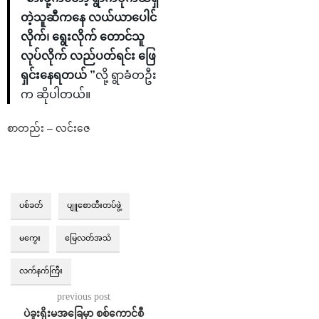
တဲ့သူဆီကနေ လယ်ယာပေါင်
လိုက်၊ ရွေးလိုက် တောင်သူ
လုပ်လိုက် လည်ပတ်ရင်း ဖြေ
ရှင်းနေရတယ် ”
လို့ ရွာခံတဦး
က ဆိုပါတယ်။
စာတည်း – လင်းဇေ
ပစ်ခတ်
ပျူစောထီးတပ်ဖွဲ့
မကွေး
မြေလတ်အသံ
လက်နက်ကြီး
previous post
ပဲခူးရိုးမအခြေမှာ စစ်ကောင်စီ