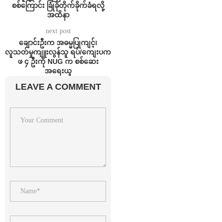
စစ်ကြောင်း ခြုံခိုတိုက်ခိုက်ခံရလို့
အထိနာ
next post
ချောင်းဦးက အဓမ္မပြုကျင့်၊
လူသတ်မှုကျူးလွန်သူ ရပ်/ကျေးပက
ဖ ၄ ဦးကို NUG က စစ်ဆေး
အရေးယူ
LEAVE A COMMENT