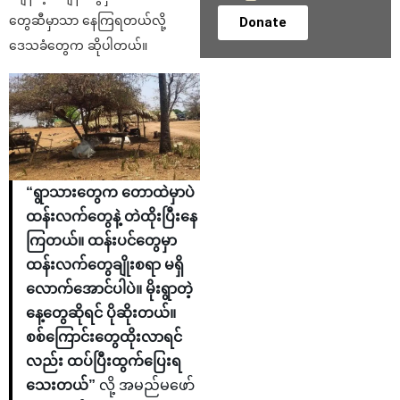
တွေဆီမှာသာ နေကြရတယ်လို့
Donate
ဒေသခံတွေက ဆိုပါတယ်။
“ရွာသားတွေက တောထဲမှာပဲ
ထန်းလက်တွေနဲ့ တဲထိုးပြီးနေ
ကြတယ်။ ထန်းပင်တွေမှာ
ထန်းလက်တွေချိုးစရာ မရှိ
လောက်အောင်ပါပဲ။ မိုးရွာတဲ့
နေ့တွေဆိုရင် ပိုဆိုးတယ်။
စစ်ကြောင်းတွေထိုးလာရင်
လည်း ထပ်ပြီးထွက်ပြေးရ
သေးတယ်”
လို့ အမည်မဖော်