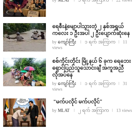
by
MLAT
၁ ရက် အကြာက
22 views
ရေစီးနဲ့မျောပါသွားတဲ့ ၂ နှစ်အရွယ်
ကလေး ၁ ဦးအပါ ၂ ဦးပျောက်ဆုံးနေ
by
ကျော်ကြီး
၁ ရက် အကြာက
11
views
စစ်ကိုင်းတိုင်း မြို့နယ် ၆ ခုက ရေဘေး
ရှောင်ပြည်သူသောင်းချီ အကူအညီ
လိုအပ်နေ
by
ကျော်ကြီး
၁ ရက် အကြာက
31
views
⁨ ⁨“မက်ပလိုင် မက်ပလိုင်”
by
MLAT
၂ ရက် အကြာက
13 views