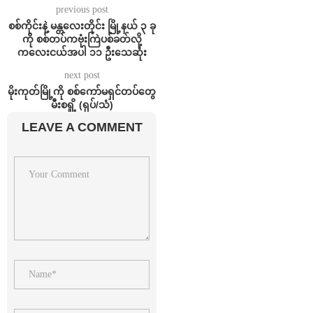
previous post
စစ်ကိုင်းနဲ့ မန္တလေးတိုင်း မြို့နယ် ၃ ခု
ကို စစ်တပ်ကဗုံးကြဲပစ်ခတ်လို့
ကလေးငယ်အပါ ၁၁ ဦးသေဆုံး
next post
မိုးကုတ်မြို့ကို စစ်ကော်မရှင်တပ်တွေ
မီးစရှို့ (ရုပ်/သံ)
LEAVE A COMMENT