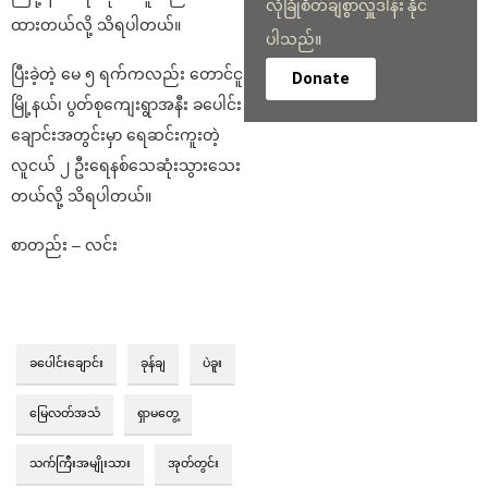
လုံခြုံစိတ်ချစွာလှူဒါန်း နိုင်
ထားတယ်လို့ သိရပါတယ်။
ပါသည်။
ပြီးခဲ့တဲ့ မေ ၅ ရက်ကလည်း တောင်ငူ
Donate
မြို့နယ်၊ ပွတ်စုကျေးရွာအနီး ခပေါင်း
ချောင်းအတွင်းမှာ ရေဆင်းကူးတဲ့
လူငယ် ၂ ဦးရေနစ်သေဆုံးသွားသေး
တယ်လို့ သိရပါတယ်။
စာတည်း – လင်း
ခပေါင်းချောင်း
ခုန်ချ
ပဲခူး
မြေလတ်အသံ
ရှာမတွေ့
သက်ကြီးအမျိုးသား
အုတ်တွင်း