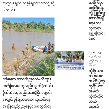
တဝိုက်မှာ
အကွာ ချောင်းထဲခုန်ချသွားတာလို့ ဆို
ရေကြီးနေ
ပါတယ်။
လို့ ပြည်သူ
သောင်းချီ
ရေဘေး
လွတ်ရာ
ရွှေ့ပြောင်း
နေရ
by
MLAT
၁ ရက် အ
ကြာက
6
views
ကိုရီးယား
က ၈၈၈၈
“အဲ့နေ့က ဘာစိတ်ညစ်လဲမသိဘူး။
အကြိုပွဲကို
ကိုရီးယား
အင်္ကျီလေးတွေလည်း ချွတ်ခဲ့တယ်။
အမတ်
ပိုက်ဆံတွေလည်းထားခဲ့ပြီး ချောင်း
ကိုယ်တိုင်
အတွင်းခုန်ချသွားတာ။ သူဆင်းတဲ့
တက်
ရောက်
အချိန်လည်း ညနေပိုင်းရေလွှတ်တဲ့