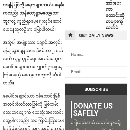
အားပေး
အချိန်ဖြစ်လို့ ရေကများတယ်။ ရေစီး
ကာ
ကလည်း သန်တော့ရှာမတွေ့သေး
တောင်းဆို
စာများကို
ဘူး”
လို့ ကူညီရှာဖွေရေးလုပ်ဆောင်
လက်ခံ
ပေးနေသူတဦးက ပြောပါတယ်။
GET DAILY NEWS
အဆိုပါ အမျိုးသား ချောင်းအတွင်း
ခုန်ချသွားချိန်ကနေ ဒီဇင်ဘာ ၂ ရက်
အထိ လူမှုကူညီရေး အသင်းတွေက
ခပေါင်းချောင်းတလျှောက်ရှာဖွေနေ
ကြပေမယ့် မတွေ့သေးဘူးလို့ ဆိုပါ
တယ်။
ခပေါင်းချောင်းဟာ စစ်တောင်းမြစ်
DONATE US
အတွင်းစီးဝင်တာဖြစ်လို့ မြစ်ကမ်း
SAFELY
ဘေးတလျှောက် သေဆုံးအလောင်း
တွေ့ပါကလည်း အကြောင်းကြားပေး
မြေလတ်အသံ သတင်းဌာနသို့
ကြဖို့ နီးစပ်ရာကို အကူအညီ တောင်း