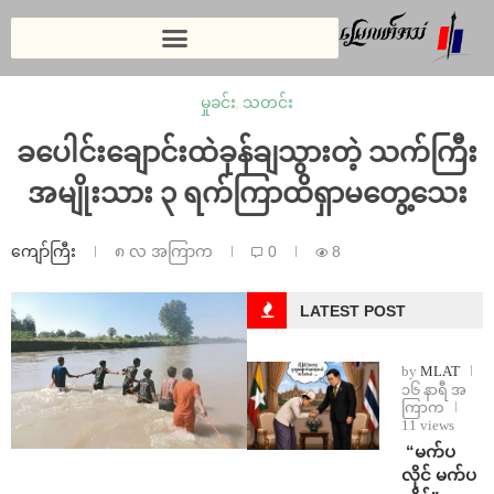
မှုခင်း
,
သတင်း
ခပေါင်းချောင်းထဲခုန်ချသွားတဲ့ သက်ကြီး
အမျိုးသား ၃ ရက်ကြာထိရှာမတွေ့သေး
ကျော်ကြီး
၈ လ အကြာက
0
8
LATEST POST
by
MLAT
၁၆ နာရီ အ
ကြာက
11 views
⁨ ⁨“မက်ပ
လိုင် မက်ပ