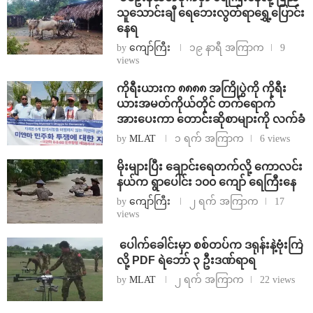
သူသောင်းချီ ရေဘေးလွတ်ရာရွှေ့ပြောင်း
နေရ
by
ကျော်ကြီး
၁၉ နာရီ အကြာက
9
views
ကိုရီးယားက ၈၈၈၈ အကြိုပွဲကို ကိုရီး
ယားအမတ်ကိုယ်တိုင် တက်ရောက်
အားပေးကာ တောင်းဆိုစာများကို လက်ခံ
by
MLAT
၁ ရက် အကြာက
6 views
⁨မိုးများပြီး ချောင်းရေတက်လို့ ကောလင်း
နယ်က ရွာပေါင်း ၁၀၀ ကျော် ရေကြီးနေ
by
ကျော်ကြီး
၂ ရက် အကြာက
17
views
⁩ ⁨ပေါက်ခေါင်းမှာ စစ်တပ်က ဒရုန်းနဲ့ဗုံးကြဲ
လို့ PDF ရဲဘော် ၃ ဦးဒဏ်ရာရ
by
MLAT
၂ ရက် အကြာက
22 views