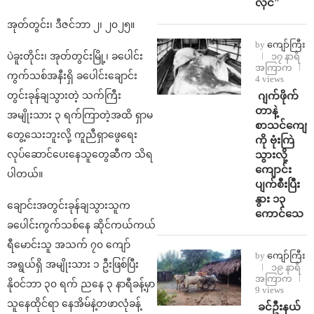
လိုင်”
အုတ်တွင်း၊ ဒီဇင်ဘာ ၂၊ ၂၀၂၅။
by
ကျော်ကြီး
ပဲခူးတိုင်း၊ အုတ်တွင်းမြို့၊ ခပေါင်း
၁၇ နာရီ
အကြာက
ကွက်သစ်အနီးရှိ ခပေါင်းချောင်း
4 views
⁨⁩ ⁨ဂျက်ဖိုက်
တွင်းခုန်ချသွားတဲ့ သက်ကြီး
တာနဲ့
အမျိုးသား ၃ ရက်ကြာတဲ့အထိ ရှာမ
စာသင်ကျောင
တွေ့သေးဘူးလို့ ကူညီရှာဖွေရေး
ကို ဗုံးကြဲ
သွားလို့
လုပ်ဆောင်ပေးနေသူတွေဆီက သိရ
ကျောင်း
ပါတယ်။
ပျက်စီးပြီး
နွား ၁၃
ချောင်းအတွင်းခုန်ချသွားသူက
ကောင်သေ
ခပေါင်းကွက်သစ်နေ ဆိုင်ကယ်ကယ်
ရီမောင်းသူ အသက် ၇၀ ကျော်
by
ကျော်ကြီး
အရွယ်ရှိ အမျိုးသား ၁ ဦးဖြစ်ပြီး
၁၉ နာရီ
အကြာက
နိုဝင်ဘာ ၃၀ ရက် ညနေ ၃ နာရီခန့်မှာ
9 views
သူနေထိုင်ရာ နေအိမ်နဲ့တဖာလုံခန့်
⁩ ⁨ခင်ဦးနယ်