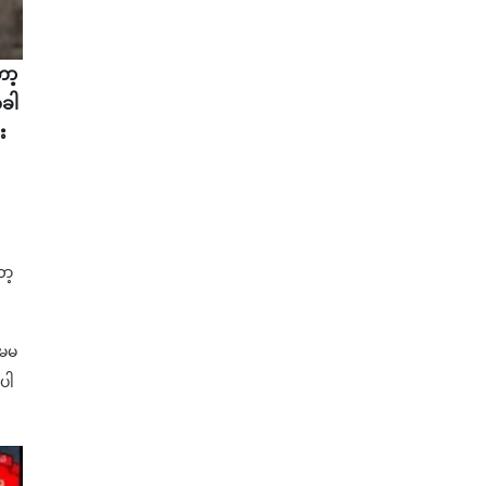
ော့
အခါ
း
ာ့
 မမ
ုပါ