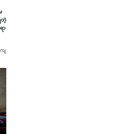
မ
တဲ့
်ရာ
းကျ