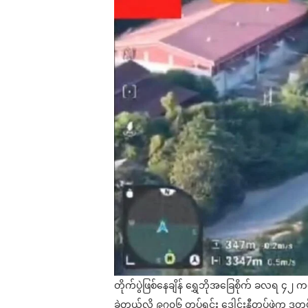
တိုက်ပွဲဖြစ်နေချိန် ရွှေဘိုအခြေစိုက် ခလရ ၄၂ ကနေ
ခဲ့တယ်လို့ ၉၇၀၆ တပ်ရင်း ဒေါင်းနီတပ်ဖွဲ့က ဒု