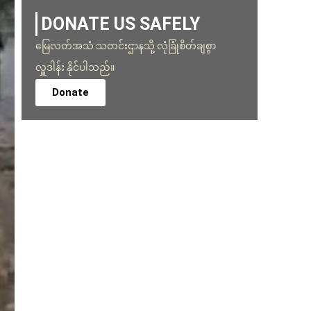
DONATE US SAFELY
မြေလတ်အသံ သတင်းဌာနသို့ လုံခြုံစိတ်ချစွာ
လှူဒါန်း နိုင်ပါသည်။
Donate