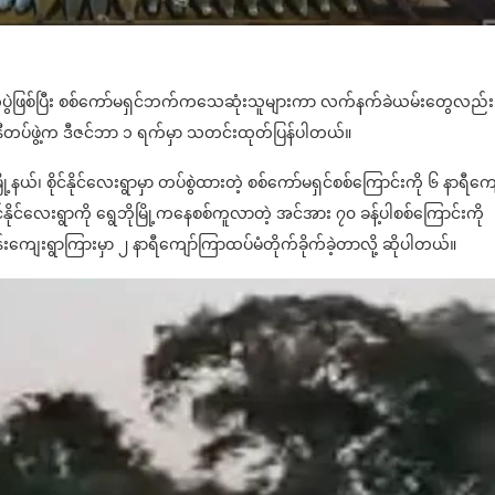
ှာ တိုက်ပွဲဖြစ်ပြီး စစ်ကော်မရှင်ဘက်ကသေဆုံးသူများကာ လက်နက်ခဲယမ်းတွေလည်း
်းနီတပ်ဖွဲ့က ဒီဇင်ဘာ ၁ ရက်မှာ သတင်းထုတ်ပြန်ပါတယ်။
နယ်၊ စိုင်နိုင်လေးရွာမှာ တပ်စွဲထားတဲ့ စစ်ကော်မရှင်စစ်ကြောင်းကို ၆ နာရီကျေ
 စိုင်နိုင်လေးရွာကို ရွေဘိုမြို့ကနေစစ်ကူလာတဲ့ အင်အား ၇၀ ခန့်ပါစစ်ကြောင်းကို
်းကျေးရွာကြားမှာ ၂ နာရီကျော်ကြာထပ်မံတိုက်ခိုက်ခဲ့တာလို့ ဆိုပါတယ်။