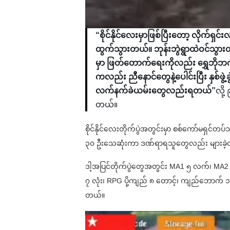
“စိုင်နိုင်လေးမှာဖြစ်ပြီးတော့ လိုက
ထွက်သွားတယ်။ ဘုန်းဘွဲရွာထဲဝင်သွား
မှာ ဖြတ်တောက်ရေးကိုလည်း ရွှေဘို
ကလည်း ညီနောင်တွေနဲ့ပေါင်းပြီး နှစ်ဖ
လက်နက်ခဲယမ်းတွေလည်းရတယ်”
လို
တယ်။
စိုင်နိုင်လေးတိုက်ပွဲအတွင်းမှာ စစ်ကော်မရှင်တ
၃၀ ဦးသေဆုံးကာ ဒဏ်ရာရသူတွေလည်း များခဲ့တ
ဒါ့အပြင်တိုက်ပွဲတွေအတွင်း MA1 ၅ လက်၊ M
၇ လုံး၊ RPG ပို့ကျည် ၈ တောင့်၊ ကျည်ဘောက် ၁၁ 
တယ်။