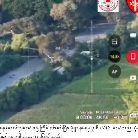
 ဟောင်ဝှစ်ဇာနဲ့ ၁၉ ကြိမ် ပစ်ခတ်ပြီး၊ မုံရွာ နမခမှ ၃ စီး၊ Y12 တွေနဲ့လည်း ဗုံ
တပ်ရင်းမှူး နဂါးလေး ကပြောပါတယ်။