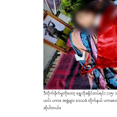
ဒီတိုက်ခိုက်မှုကိုတော့ ရွှေဘိုခရိုင်တပ်ရင်း (
ယင်း ပကဖ အဖွဲ့များ ဒေသခံ တိုက်နယ် ပကဖတွေနဲ့
ဆိုပါတယ်။