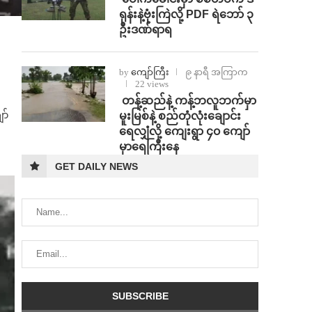
ရုန်းနဲ့ဗုံးကြဲလို့ PDF ရဲဘော် ၃
ဦးဒဏ်ရာရ
by
ကျော်ကြီး
၉ နာရီ အကြာက
22 views
⁩ ⁨တန့်ဆည်နဲ့ ကန့်ဘလူဘက်မှာ
ာ်
မူးမြစ်နဲ့ စည်တုံလုံးချောင်း
ရေလျှံလို့ ကျေးရွာ ၄၀ ကျော်
မှာရေကြီးနေ
GET DAILY NEWS