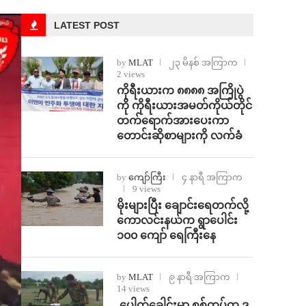
LATEST POST
by
MLAT
၂၃ မိနစ် အကြာက
2 views
ကိုရီးယားက ၈၈၈၈ အကြိုပွဲ
ကို ကိုရီးယားအမတ်ကိုယ်တိုင်
တက်ရောက်အားပေးကာ
တောင်းဆိုစာများကို လက်ခံ
by
ကျော်ကြီး
၄ နာရီ အကြာက
9 views
⁨မိုးများပြီး ချောင်းရေတက်လို့
ကောလင်းနယ်က ရွာပေါင်း
၁၀၀ ကျော် ရေကြီးနေ
by
MLAT
၉ နာရီ အကြာက
14 views
⁩ ⁨ပေါက်ခေါင်းမှာ စစ်တပ်က ဒ