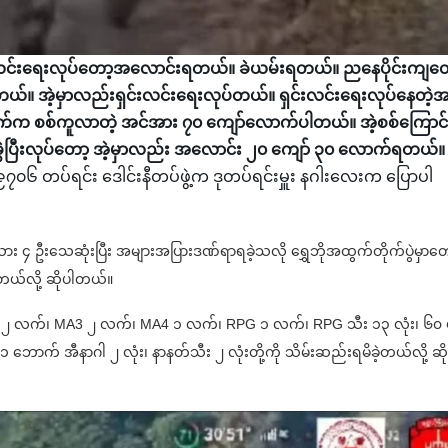
်ရှင်းလင်းရေးလုပ်တော့အလောင်းရတယ်။ ခဲယမ်းရတယ်။ ညနေပိုင်းကျတ
တယ်။ အဲ့မှာလည်းရှင်းလင်းရေးလုပ်တယ်။ ရှင်းလင်းရေးလုပ်နေတဲ့
ဘက်က စစ်ကူလာတဲ့ အင်အား ၇၀ ကျော်လောက်ပါတယ်။ အဲ့စစ်ကြောင်
ွဲ့ခွဲပြီးလုပ်တော့ အဲ့မှာလည်း အလောင်း ၂၀ ကျော် ၃၀ လောက်ရတယ်။
့ ၉၇၀၆ တပ်ရင်း ဒေါင်းနီတပ်ဖွဲ့က ဒုတပ်ရင်းမှူး နဂါးလေးက ပြောပါ
ပ်သား ၄ ဦးသေဆုံးပြီး အများအပြားဒဏ်ရာရခဲ့သလို ရွှေဘိုအထွက်တိုက်ပွဲမှာတေ
ယ်လို့ ဆိုပါတယ်။
A2 ၂ လက်၊ MA3 ၂ လက်၊ MA4 ၁ လက်၊ RPG ၁ လက်၊ RPG သီး ၁၃ လုံး၊ ၆၀
ဘောက် အီနာဂါ ၂ လုံး၊ နာနတ်သီး ၂ လုံးတို့ကို သိမ်းဆည်းရမိခဲ့တယ်လို့ ဆိ