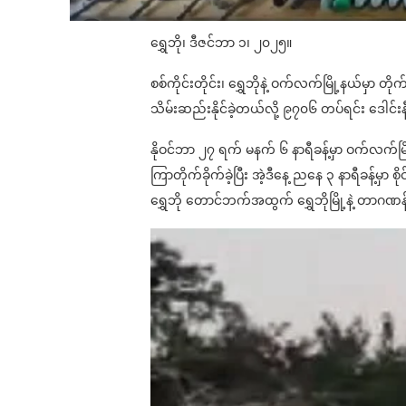
ရွှေဘို၊ ဒီဇင်ဘာ ၁၊ ၂၀၂၅။
စစ်ကိုင်းတိုင်း၊ ရွှေဘိုနဲ့ ဝက်လက်မြို့နယ်မ
သိမ်းဆည်းနိုင်ခဲ့တယ်လို့ ၉၇၀၆ တပ်ရင်း ဒေါင
နိုဝင်ဘာ ၂၇ ရက် မနက် ၆ နာရီခန့်မှာ ဝက်လက်မြို့
ကြာတိုက်ခိုက်ခဲ့ပြီး အဲ့ဒီနေ့ ညနေ ၃ နာရီခန့်မှာ
ရွှေဘို တောင်ဘက်အထွက် ရွှေဘိုမြို့နဲ့ တာဂဏန