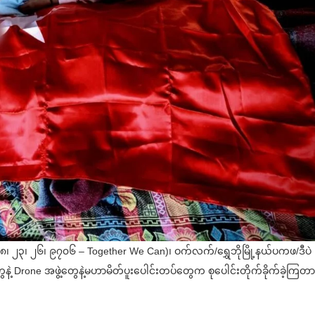
၁၅၊ ၁၈၊ ၂၃၊ ၂၆၊ ၉၇၀၆ – Together We Can)၊ ဝက်လက်/ရွှေဘိုမြို့နယ်ပကဖ/ဒီပဲ
 Drone အဖွဲ့တွေနဲ့မဟာမိတ်ပူးပေါင်းတပ်တွေက စုပေါင်းတိုက်ခိုက်ခဲ့ကြတာလ