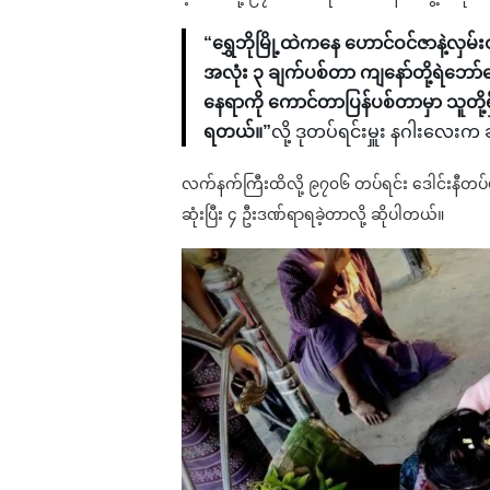
“ရွှေဘိုမြို့ထဲကနေ ဟောင်ဝင်ဇာနဲ့
အလုံး ၃ ချက်ပစ်တာ ကျနော်တို့ရဲဘော်တွ
နေရာကို ကောင်တာပြန်ပစ်တာမှာ သူတို့
ရတယ်။”
လို့ ဒုတပ်ရင်းမှူး နဂါးလေ
လက်နက်ကြီးထိလို့ ၉၇၀၆ တပ်ရင်း ဒေါင်းနီတပ်ဖ
ဆုံးပြီး ၄ ဦးဒဏ်ရာရခဲ့တာလို့ ဆိုပါတယ်။