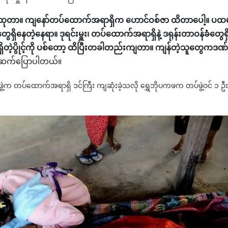
လှမ်းထုတာ။ ကျနော်တပ်ထောက်အရာရှိက ဟောင်ဝစ်ဇာ ထိတာပေါ့။ ပထ
ေရှိနေတဲ့နေရာ။ ဒုရင်းမှူး၊ တပ်ထောက်အရာရှိနဲ့ ဒရုန်းတာဝန်ခံတွေရှိ
ရှိတဲ့ပွိုင့်ကို ပစ်တော့ ထိပြီးတခါတည်းကျတာ။ ကျန်တဲ့သူတွေကဒဏ
းက ဆက်ပြောပါတယ်။
ွဲ့က တပ်ထောက်အရာရှိ ဒင်ကြီး ကျဆုံးခဲ့သလို ရွှေဘိုပကဖက တပ်ဖွဲ့ဝင် ၁ ဦ