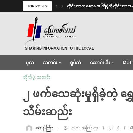
TOP POSTS
ကိုရီးယားက ၈၈၈၈ အကြိုပွဲကို ကိုရီးယား
MYAELATT ATHAN
SHARING INFORMATION TO THE LOCAL
မူလ
သတင်း
ရုပ်သံ
ဆောင်းပါး
MUL
တိုက်ပွဲ
,
သတင်း
၂ ဖက်သေဆုံးမှုရှိခဲ့တဲ့ 
သိမ်းဆည်း
ကျော်ကြီး
၈ လ အကြာက
0