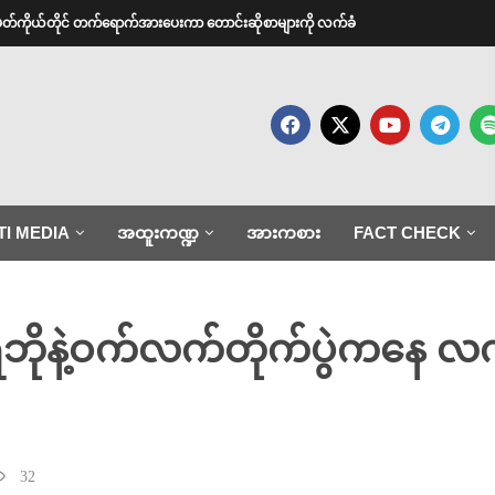
အမတ်ကိုယ်တိုင် တက်ရောက်အားပေးကာ တောင်းဆိုစာများကို လက်ခံ
TI MEDIA
အထူးကဏ္ဍ
အားကစား
FACT CHECK
ရွှေဘိုနဲ့ဝက်လက်တိုက်ပွဲကနေ လက
32