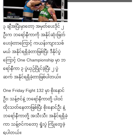
၃ ချီအပြီးမှာတော့ အမှတ်ပေးဒိုင် ၂
ဦးက ဘရော်နီကာကို အနိုင်ဆုံးဖြတ်
ပေးခဲ့တာကြောင့် ကယန်းကျားသစ်
မယ် အနိုင်ရရှိခဲ့တာဖြစ်ပြီး ဒီနိုင်ပွဲ
ကြောင့် One Championship မှာ ဘ
ရော်နီကာ ၃ ပွဲယှဉ်ပြိုင်ခဲ့ပြီး ၂ ပွဲ
ဆက် အနိုင်ရရှိခဲ့တာဖြစ်ပါတယ်။
One Friday Fight 132 မှာ စိုးနောင်
ဦး၊ သန့်ဇင်နဲ့ ဘရော်နီကာတို့ ပါဝင်
ထိုးသတ်နေတာဖြစ်ပြီး စိုးနောင်ဦး နဲ့
ဘရော်နီကာတို့ အသီးသီး အနိုင်ရရှိခဲ့
ကာ သန့်ဇင်ကတော့ ရှုံးပွဲ ကြုံတွေခဲ့
ရပါတယ်။