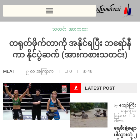
သတင်း
,
အားကစား
တရုတ်ဖိုက်တာကို အနိုင်ရပြီး ဘရော်နီ
ကာ နိုင်ပွဲဆက် (အားကစားသတင်း)
MLAT
၉ လ အကြာက
0
48
LATEST POST
by
ကျော်ကြီး
၁ နာရီ အ
ကြာက
5
views
ရေစီးနဲ့မျော
ပါသွားတဲ့ ၂