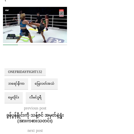
ONEFRIDAYFIGHT132
ဘရော်နီကာ
မြေလတ်အသံ
မွေထိုင်း
လီမင်ဂူရီ
previous post
ခွန်ပွန်နွိုင်းကို သန့်ဇင် အမှတ်နဲ့ရှုံး
(အားကစားသတင်း)
next post