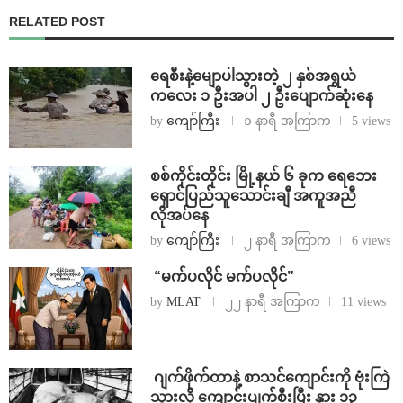
RELATED POST
ရေစီးနဲ့မျောပါသွားတဲ့ ၂ နှစ်အရွယ်
ကလေး ၁ ဦးအပါ ၂ ဦးပျောက်ဆုံးနေ
by
ကျော်ကြီး
၁ နာရီ အကြာက
5 views
စစ်ကိုင်းတိုင်း မြို့နယ် ၆ ခုက ရေဘေး
ရှောင်ပြည်သူသောင်းချီ အကူအညီ
လိုအပ်နေ
by
ကျော်ကြီး
၂ နာရီ အကြာက
6 views
⁨ ⁨“မက်ပလိုင် မက်ပလိုင်”
by
MLAT
၂၂ နာရီ အကြာက
11 views
⁨⁩ ⁨ဂျက်ဖိုက်တာနဲ့ စာသင်ကျောင်းကို ဗုံးကြဲ
သွားလို့ ကျောင်းပျက်စီးပြီး နွား ၁၃