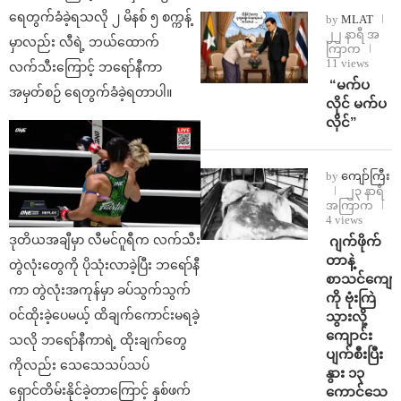
ရေတွက်ခံခဲ့ရသလို ၂ မိနစ် ၅ စက္ကန့်
by
MLAT
၂၂ နာရီ အ
မှာလည်း လီရဲ့ ဘယ်ထောက်
ကြာက
11 views
လက်သီးကြောင့် ဘရော်နီကာ
⁨ ⁨“မက်ပ
အမှတ်စဉ် ရေတွက်ခံခဲ့ရတာပါ။
လိုင် မက်ပ
လိုင်”
by
ကျော်ကြီး
၂၃ နာရီ
အကြာက
4 views
ဒုတိယအချီမှာ လီမင်ဂူရီက လက်သီး
⁨⁩ ⁨ဂျက်ဖိုက်
တာနဲ့
တွဲလုံးတွေကို ပိုသုံးလာခဲ့ပြီး ဘရော်နီ
စာသင်ကျောင
ကာ တွဲလုံးအကုန်မှာ ခပ်သွက်သွက်
ကို ဗုံးကြဲ
ဝင်ထိုးခဲ့ပေမယ့် ထိချက်ကောင်းမရခဲ့
သွားလို့
ကျောင်း
သလို ဘရော်နီကာရဲ့ ထိုးချက်တွေ
ပျက်စီးပြီး
ကိုလည်း သေသေသပ်သပ်
နွား ၁၃
ရှောင်တိမ်းနိုင်ခဲ့တာကြောင့် နှစ်ဖက်
ကောင်သေ