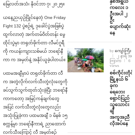
နှစ်အရွယ်
မြေလတ်အသံ၊ နိုဝင်ဘာ ၇၊ ၂၀၂၅။
ကလေး ၁
ဦးအပါ ၂
ယနေ့ညယှဉ်ပြိုင်နေတဲ့ One Friday
ဦး
Fight 132 ပွဲစဉ်ရဲ့ ဒုခေါင်ပွဲအဖြစ်ပွဲ
ပျောက်ဆုံး
နေ
ထွက်လာတဲ့ အက်တမ်ဝိတ်တန်း မွေ
ထိုင်းပွဲမှာ တရုတ်ဖိုက်တာ လီမင်ဂူရီ
by
ကျော်ကြီး
ကို ကယန်းကျားသစ်မယ် ဘရော်နီ
၂ နာရီ အ
ကာ က အမှတ်နဲ့ အနိုင်ယူခဲ့ပါတယ်။
ကြာက
6
views
စစ်ကိုင်းတိုင်း
ပထမအချီမှာပဲ တရုတ်ဖိုက်တာ လီ
မြို့နယ် ၆
က အတွဲလိုက်လက်သီးတွဲလုံးတွေကို
ခုက
ခပ်သွက်သွက်ထုတ်သုံးခဲ့ပြီး ဘရော်နီ
ရေဘေး
ရှောင်ပြည်
ကာကတော့ အမြင့်ကန်ချက်တွေ
သူသောင်း
အပြင် လက်သီးတွဲလုံးတွေလည်း
ချီ
အသုံးပြုခဲ့ကာ ပထမအချီ ၁ မိနစ် ၁၅
အကူအညီ
လိုအပ်နေ
စက္ကန့်မှာ ဘရော်နီကာရဲ့ ညာထောက်
လက်သီးကြောင့် လီ အမှတ်စဉ်