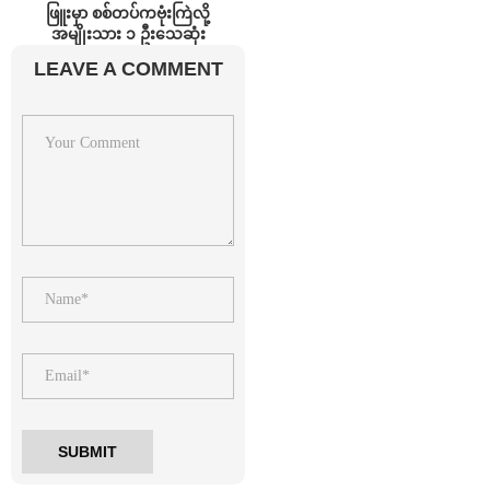
ဖြူးမှာ စစ်တပ်ကဗုံးကြဲလို့
အမျိုးသား ၁ ဦးသေဆုံး
LEAVE A COMMENT