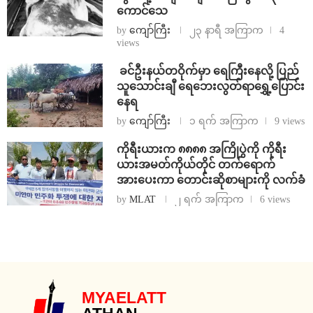
ကောင်သေ
by
ကျော်ကြီး
၂၃ နာရီ အကြာက
4
views
⁩ ⁨ခင်ဦးနယ်တဝိုက်မှာ ရေကြီးနေလို့ ပြည်
သူသောင်းချီ ရေဘေးလွတ်ရာရွှေ့ပြောင်း
နေရ
by
ကျော်ကြီး
၁ ရက် အကြာက
9 views
ကိုရီးယားက ၈၈၈၈ အကြိုပွဲကို ကိုရီး
ယားအမတ်ကိုယ်တိုင် တက်ရောက်
အားပေးကာ တောင်းဆိုစာများကို လက်ခံ
by
MLAT
၂ ရက် အကြာက
6 views
MYAELATT