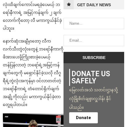
လုံးထိချက်ကောင်းမရခဲ့ပေမယ့် ဘ
GET DAILY NEWS
ရော်နီကာရဲ့ အမြင့်ကန်ချက် ၂ ချက်
လောက်ကိုတော့ လီ မကာကွယ်နိုင်ခဲ့
ပါဘူး။
နောက်ဆုံးအချီမှာတော့ လီက
လက်သီးတွဲလုံးတွေနဲ့ ဘရော်နီကာကို
ဖိအားပေးဖို့ကြိုးစားခဲ့ပေမယ့်
တန်ပြန်လာတဲ့ ဘရော်ရဲ့အမြင့်ကန်
DONATE US
ချက်တွေကို မရှောင်နိုင်ခဲ့သလို လီဂူ
SAFELY
ရီရဲ့တွဲလုံးအကုန်မှာ ဝင်လာတတ်တဲ့
ဘရော်နီကာရဲ့ တံတောင်ရိုက်ချက်
မြေလတ်အသံ သတင်းဌာနသို့
အချို့ကိုလည်း မကာကွယ်နိုင်ခဲ့တာ
လုံခြုံစိတ်ချစွာလှူဒါန်း နိုင်
တွေ့ရပါတယ်။
ပါသည်။
Donate