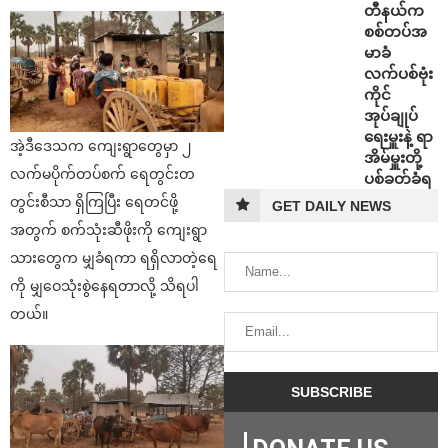
တီနယ်က
စစ်တပ်အ
မာခံ
လက်ပစ်ဗုံး
ကိုင်
အုပ်ချုပ်
ရေးမှူးနဲ့ ရာ
အဲ့ဒီဒေသက ကျေးရွာတွေမှာ ၂
အိမ်မှူးတို့
လက်မပိုက်တပ်စက် ရေတွင်းတ
ပစ်ခတ်ခံရ
တွင်းစီသာ ရှိကြပြီး ရေတင်ဖို့
GET DAILY NEWS
အတွက် စက်သုံးဆီဖိုးကို ကျေးရွာ
သားတွေက မျှခံရကာ ရရှိလာတဲ့ရေ
ကို မျှဝေသုံးစွဲနေရတာလို့ သိရပါ
တယ်။