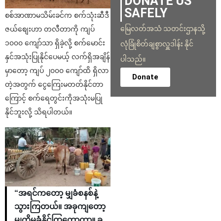
DONATE US
SAFELY
စစ်အာဏာမသိမ်းခင်က စက်သုံးဆီဒီ
မြေလတ်အသံ သတင်းဌာနသို့
ဇယ်စျေးဟာ တလီတာကို ကျပ်
၁၀၀၀ ကျော်သာ ရှိခဲ့လို့ စက်မောင်း
လုံခြုံစိတ်ချစွာလှူဒါန်း နိုင်
နှင်အသုံးပြုနိုင်ပေမယ့် လက်ရှိအချိန်
ပါသည်။
မှာတော့ ကျပ် ၂၀၀၀ ကျော်ထိ ရှိလာ
Donate
တဲ့အတွက် ငွေကြေးမတတ်နိုင်တာ
ကြောင့် စက်ရေတွင်းကိုအသုံးမပြု
နိုင်ဘူးလို့ သိရပါတယ်။
“အရင်ကတော့ မျှခံစနစ်နဲ့
သွားကြတယ်။ အခုကျတော့
မျှကိုမခံနိုင်ကြတော့တာ။ ခု