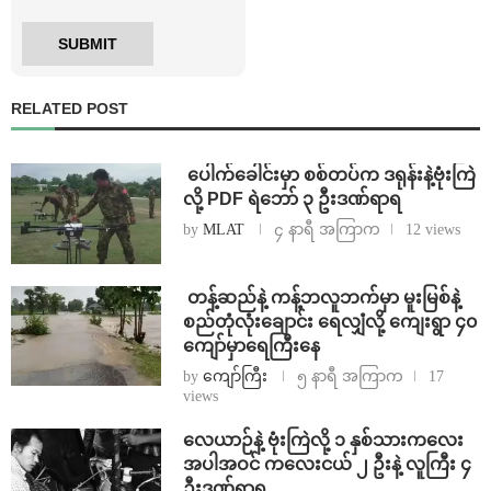
RELATED POST
⁩ ⁨ပေါက်ခေါင်းမှာ စစ်တပ်က ဒရုန်းနဲ့ဗုံးကြဲ
လို့ PDF ရဲဘော် ၃ ဦးဒဏ်ရာရ
by
MLAT
၄ နာရီ အကြာက
12 views
⁩ ⁨တန့်ဆည်နဲ့ ကန့်ဘလူဘက်မှာ မူးမြစ်နဲ့
စည်တုံလုံးချောင်း ရေလျှံလို့ ကျေးရွာ ၄၀
ကျော်မှာရေကြီးနေ
by
ကျော်ကြီး
၅ နာရီ အကြာက
17
views
⁨လေယာဉ်နဲ့ ဗုံးကြဲလို့ ၁ နှစ်သားကလေး
အပါအဝင် ကလေးငယ် ၂ ဦးနဲ့ လူကြီး ၄
ဦးဒဏ်ရာရ