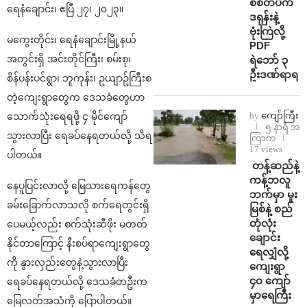
စစ်တပ်က
ရေနံချောင်း၊ ဧပြီ ၂၇၊ ၂၀၂၃။
ဒရုန်းနဲ့
ဗုံးကြဲလို့
မကွေးတိုင်း၊ ရေနံချောင်းမြို့နယ်
PDF
အတွင်းရှိ အင်းတိုင်ကြီး၊ စမ်းစု၊
ရဲဘော် ၃
ဦးဒဏ်ရာရ
စိန်ပန်းပင်ရွာ၊ ဘူကုန်း၊ ဥယျာဥ်ကြီးစ
တဲ့ကျေးရွာတွေက ဒေသခံတွေဟာ
by
ကျော်ကြီး
သောက်သုံးရေရဖို့ ၄ မိုင်ကျော်
၅ နာရီ အ
သွားလာပြီး ရေခပ်နေရတယ်လို့ သိရ
ကြာက
17 views
ပါတယ်။
⁩ ⁨တန့်ဆည်နဲ့
ကန့်ဘလူ
နေပူပြင်းလာလို့ မြေသားရေကန်တွေ
ဘက်မှာ မူး
ခမ်းခြောက်လာသလို စက်ရေတွင်းရှိ
မြစ်နဲ့ စည်
တုံလုံး
ပေမယ့်လည်း စက်သုံးဆီဖိုး မတတ်
ချောင်း
နိုင်တာကြောင့် နီးစပ်ရာကျေးရွာတွေ
ရေလျှံလို့
ကို နွားလှည်းတွေနဲ့သွားလာပြီး
ကျေးရွာ
၄၀ ကျော်
ရေခပ်နေရတယ်လို့ ဒေသခံတဦးက
မှာရေကြီး
မြေလတ်အသံကို ပြောပါတယ်။