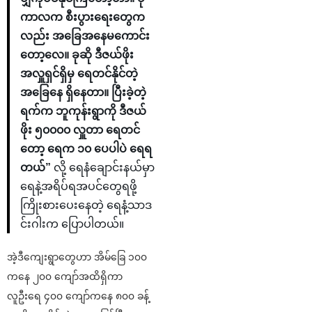
ကာလက စီးပွားရေးတွေက
လည်း အခြေအနေမကောင်း
တော့လေ။ ခုဆို ဒီဇယ်ဖိုး
အလှူရှင်ရှိမှ ရေတင်နိုင်တဲ့
အခြေနေ ရှိနေတာ။ ပြီးခဲ့တဲ့
ရက်က ဘူကုန်းရွာကို ဒီဇယ်
ဖိုး ၅၀၀၀၀ လှူတာ ရေတင်
တော့ ရေက ၁၀ ပေပါပဲ ရေရ
တယ်”
လို့ ရေနံချောင်းနယ်မှာ
ရေနဲ့အရိပ်ရအပင်တွေရဖို့
ကြိုးစားပေးနေတဲ့ ရေနံ့သာဒ
င်းဂါးက ပြောပါတယ်။
အဲ့ဒီကျေးရွာတွေဟာ အိမ်ခြေ ၁၀၀
ကနေ ၂၀၀ ကျော်အထိရှိကာ
လူဦးရေ ၄၀၀ ကျော်ကနေ ၈၀၀ ခန့်