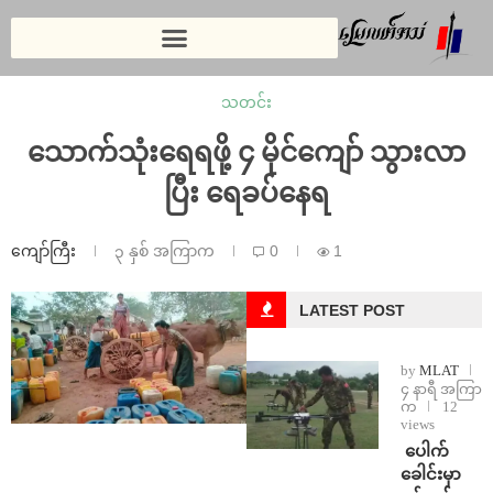
သတင်း
သောက်သုံးရေရဖို့ ၄ မိုင်ကျော် သွားလာ
ပြီး ရေခပ်နေရ
ကျော်ကြီး
၃ နှစ် အကြာက
0
1
LATEST POST
by
MLAT
၄ နာရီ အကြာ
က
12
views
⁩ ⁨ပေါက်
ခေါင်းမှာ