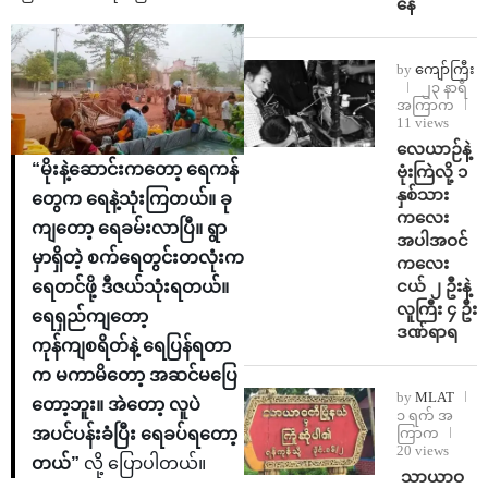
နေ
by
ကျော်ကြီး
၂၃ နာရီ
အကြာက
11 views
⁨လေယာဉ်နဲ့
“မိုးနဲ့ဆောင်းကတော့ ရေကန်
ဗုံးကြဲလို့ ၁
နှစ်သား
တွေက ရေနဲ့သုံးကြတယ်။ ခု
ကလေး
ကျတော့ ရေခမ်းလာပြီ။ ရွာ
အပါအဝင်
မှာရှိတဲ့ စက်ရေတွင်းတလုံးက
ကလေး
ငယ် ၂ ဦးနဲ့
ရေတင်ဖို့ ဒီဇယ်သုံးရတယ်။
လူကြီး ၄ ဦး
ရေရှည်ကျတော့
ဒဏ်ရာရ
ကုန်ကျစရိတ်နဲ့ ရေပြန်ရတာ
က မကာမိတော့ အဆင်မပြေ
by
MLAT
တော့ဘူး။ အဲတော့ လူပဲ
၁ ရက် အ
ကြာက
အပင်ပန်းခံပြီး ရေခပ်ရတော့
20 views
တယ်”
လို့ ပြောပါတယ်။
⁩ ⁨သာယာဝ