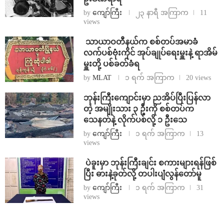
by
ကျော်ကြီး
၂၃ နာရီ အကြာက
11
views
⁩ ⁨သာယာဝတီနယ်က စစ်တပ်အမာခံ
လက်ပစ်ဗုံးကိုင် အုပ်ချုပ်ရေးမှူးနဲ့ ရာအိမ်
မှူးတို့ ပစ်ခတ်ခံရ
by
MLAT
၁ ရက် အကြာက
20 views
ဘုန်းကြီးကျောင်းမှာ ညအိပ်ပြီးပြန်လာ
တဲ့ အမျိုးသား ၃ ဦးကို စစ်တပ်က
သေနတ်နဲ့ လိုက်ပစ်လို့ ၁ ဦးသေ
by
ကျော်ကြီး
၁ ရက် အကြာက
13
views
⁩ ⁨ပဲခူးမှာ ဘုန်းကြီးချင်း စကားများရန်ဖြစ်
ပြီး ဓားနဲ့ခုတ်လို့ တပါးပျံလွန်တော်မူ
by
ကျော်ကြီး
၁ ရက် အကြာက
31
views