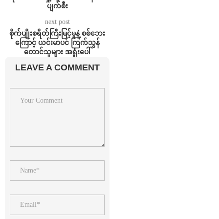
ပျက်စီး
next post
စိုက်ပျိုးစရိတ်ကြီးမြင့်မှုနဲ့ စစ်ဘေး
ကြောင့် ယင်းမာပင် ကြက်သွန်
တောင်သူများ အရှုံးပေါ်
LEAVE A COMMENT