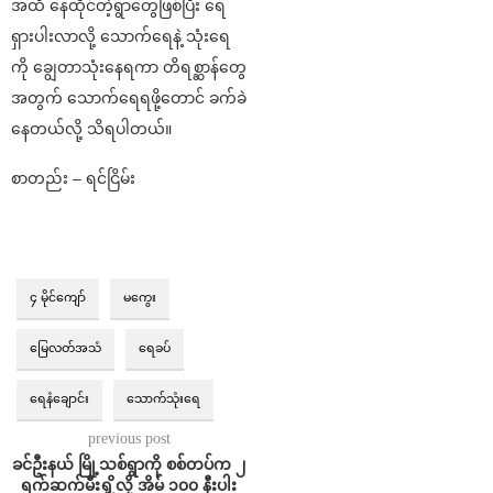
အထိ နေထိုင်တဲ့ရွာတွေဖြစ်ပြီး ရေ
ရှားပါးလာလို့ သောက်ရေနဲ့ သုံးရေ
ကို ချွေတာသုံးနေရကာ တိရစ္ဆာန်တွေ
အတွက် သောက်ရေရဖို့တောင် ခက်ခဲ
နေတယ်လို့ သိရပါတယ်။
စာတည်း – ရင်ငြိမ်း
၄ မိုင်ကျော်
မကွေး
မြေလတ်အသံ
ရေခပ်
ရေနံချောင်း
သောက်သုံးရေ
previous post
ခင်ဦးနယ် မြို့သစ်ရွာကို စစ်တပ်က ၂
ရက်ဆက်မီးရှို့လို့ အိမ် ၁၀၀ နီးပါး