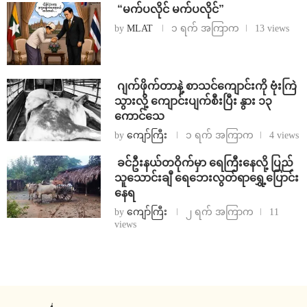
⁨ ⁨“မက်ပလိုင် မက်ပလိုင်”
by
MLAT
၁ ရက် အကြာက
13 views
⁨⁩ ⁨ဂျက်ဖိုက်တာနဲ့ စာသင်ကျောင်းကို ဗုံးကြဲ
သွားလို့ ကျောင်းပျက်စီးပြီး နွား ၁၃
ကောင်သေ
by
ကျော်ကြီး
၁ ရက် အကြာက
4 views
⁩ ⁨ခင်ဦးနယ်တဝိုက်မှာ ရေကြီးနေလို့ ပြည်
သူသောင်းချီ ရေဘေးလွတ်ရာရွှေ့ပြောင်း
နေရ
by
ကျော်ကြီး
၂ ရက် အကြာက
11
views