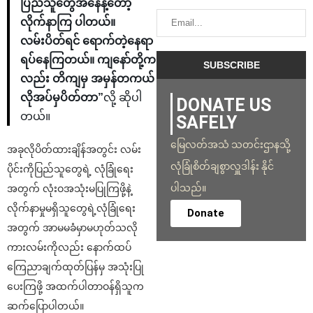
ပြည်သူတွေအနေနဲ့တော့
လိုက်နာကြ ပါတယ်။
လမ်းပိတ်ရင် ရောက်တဲ့နေရာ
ရပ်နေကြတယ်။ ကျနော်တို့က
လည်း တိကျမှ အမှန်တကယ်
လိုအပ်မှပိတ်တာ”
လို့ ဆိုပါ
DONATE US
တယ်။
SAFELY
မြေလတ်အသံ သတင်းဌာနသို့
အခုလိုပိတ်ထားချိန်အတွင်း လမ်း
လုံခြုံစိတ်ချစွာလှူဒါန်း နိုင်
ပိုင်းကိုပြည်သူတွေရဲ့ လုံခြုံရေး
ပါသည်။
အတွက် လုံးဝအသုံးမပြုကြဖို့နဲ့
လိုက်နာမှုမရှိသူတွေရဲ့လုံခြုံရေး
Donate
အတွက် အာမမခံမှာမဟုတ်သလို
ကားလမ်းကိုလည်း နောက်ထပ်
ကြေညာချက်ထုတ်ပြန်မှ အသုံးပြု
ပေးကြဖို့ အထက်ပါတာဝန်ရှိသူက
ဆက်ပြောပါတယ်။