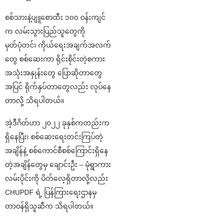
စစ်သားနဲ့ပျူစောထီး ၁၀၀ ဝန်းကျင်
က လမ်းသွားပြည်သူတွေကို
မှတ်ပုံတင်၊ ကိုယ်ရေးအချက်အလက်
တွေ စစ်ဆေးကာ ရိုင်းစိုင်းတဲ့စကား
အသုံးအနှုန်းတွေ ပြောဆိုတာတွေ
အပြင် ရိုက်နှပ်တာတွေလည်း လုပ်နေ
တာလို့ သိရပါတယ်။
အဲ့ဒီဂိတ်ဟာ ၂၀၂၂ ခုနှစ်ကတည်းက
ရှိနေပြီး၊ စစ်ဆေးရေးတင်းကြပ်တဲ့
အချိန်နဲ့ စစ်ကောင်စီစစ်ကြောင်းရှိနေ
တဲ့အချိန်တွေမှ ချောင်းဦး – မုံရွာကား
လမ်းပိုင်းကို ပိတ်လေ့ရှိတာလို့လည်း
CHUPDF ရဲ့ ပြန်ကြားရေးဌာနမှ
တာဝန်ရှိသူဆီက သိရပါတယ်။