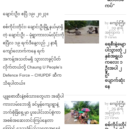
ကပ်”
ချောင်းဦး၊ ဧပြီ ၁၉၊ ၂၀၂၃။
by
ကျော်ကြီး
စစ်ကိုင်းတိုင်း၊ ချောင်းဦးမြို့နယ်မှာရှိ
၁၃ နာရီ
အကြာက
တဲ့ ချောင်းဦး – မုံရွာကားလမ်းပိုင်းကို
9 views
ဧပြီလ ၁၉ ရက်ဒီနေ့လည် ၂ နာရီ
ရေစီးနဲ့မျော
ပါသွားတဲ့ ၂
ကျော်လောက်ကနေ ရက်
နှစ်အရွယ်
အကန့်အသတ်မရှိ သွားလာခွင့်ပိတ်
ကလေး ၁
လိုက်တယ်လို့ Chaung U People’s
ဦးအပါ ၂
ဦး
Defence Force – CHUPDF ဆီက
ပျောက်ဆုံး
သိရပါတယ်။
နေ
ပျူစောထီးနဲ့စစ်သားတွေဟာ အဆိုပါ
by
ကျော်ကြီး
ကားလမ်းဘေးရှိ ခင်မွန်ကျေးရွာနဲ့
၁၄ နာရီ
ဘက်စုံခြံရှေ့မှာ ပူးပေါင်းတပ်စွဲကာ
အကြာက
23 views
အစစ်အဆေးတင်းကြပ်နေတာ
စစ်ကိုင်းတိုင်း
ကြောင့် ဒေသခံပြည်သူတွေအနေနဲ့