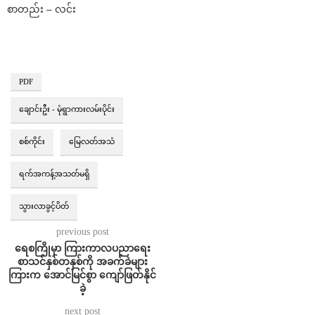
စာတည်း – လင်း
PDF
ချောင်းဦး - မုံရွာကားလမ်းပိုင်း
စစ်ကိုင်း
မြေလတ်အသံ
ရက်အကန့်အသတ်မရှိ
သွားလာခွင့်ပိတ်
previous post
ရေစကြိုမှာ ကြားကာလပညာရေး
စာသင်နှစ်တနှစ်ကို အခက်ခဲများ
ကြားက အောင်မြင်စွာ ကျော်ဖြတ်နိုင်
ခဲ့
next post