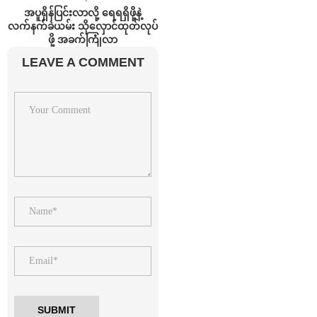
အပူရှိန်ပြင်းလာလို့ ရေရရှိဖို့နဲ့
လက်နက်ခဲယမ်း သိုလှောင်ထုတ်လုပ်
ဖို့ အခက်ကြုံလာ
LEAVE A COMMENT