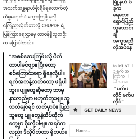
မြို့နယ် ၆
ခုက
အသက်အန္တရာယ်စိုးရိမ်ရလောက်တဲ့
ရေဘေး
ကိစ္စမဟုတ်ပဲ မသွားကြဖို့ ခုလို
ရှောင်ပြည်
ကြေညာလိုက်တာလို့ CHUPDF ရဲ့
သူသောင်း
ချီ
ပြန်ကြားရေးဌာနမှ တာဝန်ရှိသူတဦး
အကူအညီ
က ပြောပါတယ်။
လိုအပ်နေ
“အစစ်ဆေးကြမ်းလို့‌ ပိတ်
တာပါခင်ဗျာ။ ပြီးတော့
by
MLAT
၁ ရက် အ
စစ်ကြောင်းရော ရှိနေလို့ပါ။
ကြာက
13 views
ရက်အကန့်သတ်တော့ မရှိပါ
⁨ ⁨“မက်ပ
ဘူး။ ပျူတွေဆိုတော့ ဘာမှ
လိုင် မက်ပ
နားလည်မှာ မဟုတ်ဘူးဗျ။ သူ
လိုင်”
သတ်ချင်ရင် သတ်မှာပဲ။ ပြည်
GET DAILY NEWS
သူတွေ ပျူတွေ‌နဲ့ထိပ်တိုက်
တွေ့မှာ စိုးလို့ပါဗျ။ အရင်က
လည်း ဒီလိုပိတ်တာ ရှိတယ်။