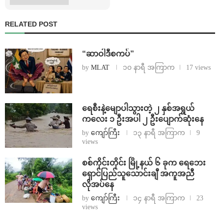
RELATED POST
“ဆာဝါဒီစကပ်”
by
MLAT
၁၀ နာရီ အကြာက
17 views
ရေစီးနဲ့မျောပါသွားတဲ့ ၂ နှစ်အရွယ်
ကလေး ၁ ဦးအပါ ၂ ဦးပျောက်ဆုံးနေ
by
ကျော်ကြီး
၁၃ နာရီ အကြာက
9
views
စစ်ကိုင်းတိုင်း မြို့နယ် ၆ ခုက ရေဘေး
ရှောင်ပြည်သူသောင်းချီ အကူအညီ
လိုအပ်နေ
by
ကျော်ကြီး
၁၄ နာရီ အကြာက
23
views