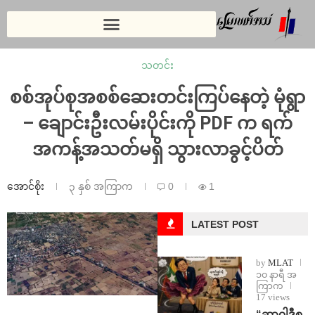
သတင်း
စစ်အုပ်စုအစစ်ဆေးတင်းကြပ်နေတဲ့ မုံရွာ
– ချောင်းဦးလမ်းပိုင်းကို PDF က ရက်
အကန့်အသတ်မရှိ သွားလာခွင့်ပိတ်
အောင်စိုး
၃ နှစ် အကြာက
0
1
LATEST POST
by
MLAT
၁၀ နာရီ အ
ကြာက
17 views
“ဆာဝါဒီစ