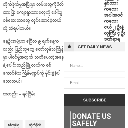
နှစ်သား
တိုက်ခိုက်မှုအပြီးမှာ လမ်းတွေကိုပိတ်
ကလေး
ထားပြီး ကျေးရွာသားတွေကို ခေါ်ယူ
အပါအဝင်
စစ်ဆေးတာတွေ လုပ်ဆောင်ခဲ့တယ်
ကလေး
ငယ် ၂ ဦးနဲ့
လို့ သိရပါတယ်။
လူကြီး ၄ ဦး
ဒဏ်ရာရ
နွေဦးအဖွဲ့ဟာ ဧပြီလ ၉ ရက်နေ့က
GET DAILY NEWS
လည်း ပြည်သူတွေ တော်လှန်သင်္ကြန်
မှာ ပါဝင်ဖို့အတွက် သတိပေးတဲ့အနေ
နဲ့ ပေါင်းတည်မြို့လယ်က စစ်
ကောင်စီသင်္ကြန်မဏ္ဍပ်ကို မိုင်းခွဲခဲ့ပါ
သေးတယ်။
စာတည်း – ရင်ငြိမ်း
DONATE US
SAFELY
စစ်အုပ်စု
တိုက်ခိုက်