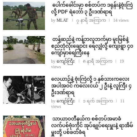
⁩ ⁨ပေါက်ခေါင်းမှာ စစ်တပ်က ဒရုန်းနဲ့ဗုံးကြဲ
လို့ PDF ရဲဘော် ၃ ဦးဒဏ်ရာရ
by
MLAT
၇ နာရီ အကြာက
14 views
⁩ ⁨တန့်ဆည်နဲ့ ကန့်ဘလူဘက်မှာ မူးမြစ်နဲ့
စည်တုံလုံးချောင်း ရေလျှံလို့ ကျေးရွာ ၄၀
ကျော်မှာရေကြီးနေ
by
ကျော်ကြီး
၈ နာရီ အကြာက
19
views
⁨လေယာဉ်နဲ့ ဗုံးကြဲလို့ ၁ နှစ်သားကလေး
အပါအဝင် ကလေးငယ် ၂ ဦးနဲ့ လူကြီး ၄
ဦးဒဏ်ရာရ
by
ကျော်ကြီး
၁ ရက် အကြာက
11
views
⁩ ⁨သာယာဝတီနယ်က စစ်တပ်အမာခံ
လက်ပစ်ဗုံးကိုင် အုပ်ချုပ်ရေးမှူးနဲ့ ရာအိမ်
မှူးတို့ ပစ်ခတ်ခံရ