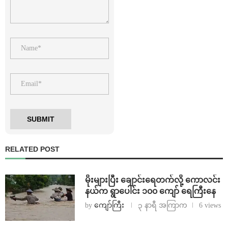
RELATED POST
⁨မိုးများပြီး ချောင်းရေတက်လို့ ကောလင်း
နယ်က ရွာပေါင်း ၁၀၀ ကျော် ရေကြီးနေ
by
ကျော်ကြီး
၃ နာရီ အကြာက
6 views