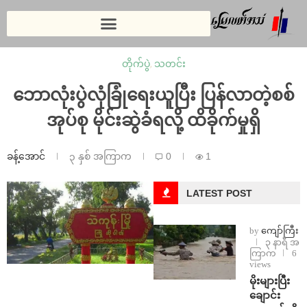
တိုက်ပွဲ
,
သတင်း
ဘောလုံးပွဲလုံခြုံရေးယူပြီး ပြန်လာတဲ့စစ်
အုပ်စု မိုင်းဆွဲခံရလို့ ထိခိုက်မှုရှိ
ခန့်အောင်
၃ နှစ် အကြာက
0
1
LATEST POST
by
ကျော်ကြီး
၃ နာရီ အ
ကြာက
6
views
⁨မိုးများပြီး
ချောင်း