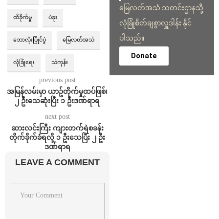
မြေလတ်အသံ သတင်းဌာနသို့
ထိခိုက်မှု
ပဲခူး
လုံခြုံစိတ်ချစွာလှူဒါန်း နိုင်
ပါသည်။
ဘောလုံးပြိုင်ပွဲ
မြေလတ်အသံ
Donate
လုံခြုံရေး
သဲကုန်း
previous post
အမြန်လမ်းမှာ ယာဥ်တိုက်မှုထပ်ဖြစ်၊
၂ ဦးသေဆုံးပြီး ၁ ဦးဒဏ်ရာရ
next post
ဆားလင်းကြီး ကျားတက်ရဲစခန်း
တိုက်ခိုက်ခံရလို့ ၁ ဦးသေပြီး ၂ ဦး
ဒဏ်ရာရ
LEAVE A COMMENT