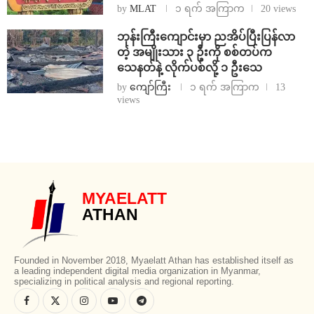
by
MLAT
၁ ရက် အကြာက
20 views
ဘုန်းကြီးကျောင်းမှာ ညအိပ်ပြီးပြန်လာ
တဲ့ အမျိုးသား ၃ ဦးကို စစ်တပ်က
သေနတ်နဲ့ လိုက်ပစ်လို့ ၁ ဦးသေ
by
ကျော်ကြီး
၁ ရက် အကြာက
13
views
MYAELATT
ATHAN
Founded in November 2018, Myaelatt Athan has established itself as
a leading independent digital media organization in Myanmar,
specializing in political analysis and regional reporting.