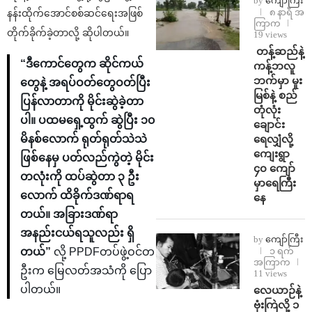
by
ကျော်ကြီး
၈ နာရီ အ
နန်းထိုက်အောင်စစ်ဆင်ရေးအဖြစ်
ကြာက
တိုက်ခိုက်ခဲ့တာလို့ ဆိုပါတယ်။
19 views
⁩ ⁨တန့်ဆည်နဲ့
“ဒီကောင်တွေက ဆိုင်ကယ်
ကန့်ဘလူ
ဘက်မှာ မူး
တွေနဲ့ အရပ်ဝတ်တွေဝတ်ပြီး
မြစ်နဲ့ စည်
ပြန်လာတာကို မိုင်းဆွဲခဲ့တာ
တုံလုံး
ပါ။ ပထမရှေ့ထွက် ဆွဲပြီး ၁၀
ချောင်း
ရေလျှံလို့
မိနစ်လောက် ရုတ်ရုတ်သဲသဲ
ကျေးရွာ
ဖြစ်နေမှ ပတ်လည်ကွဲတဲ့ မိုင်း
၄၀ ကျော်
တလုံးကို ထပ်ဆွဲတာ ၃ ဦး
မှာရေကြီး
လောက် ထိခိုက်ဒဏ်ရာရ
နေ
တယ်။ အခြားဒဏ်ရာ
အနည်းငယ်ရသူလည်း ရှိ
by
ကျော်ကြီး
၁ ရက်
တယ်”
လို့ PPDFတပ်ဖွဲ့ဝင်တ
အကြာက
ဦးက မြေလတ်အသံကို ပြော
11 views
ပါတယ်။
⁨လေယာဉ်နဲ့
ဗုံးကြဲလို့ ၁