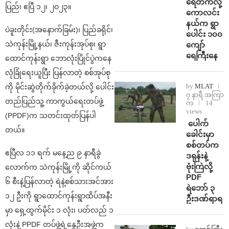
ရေတက်လို့
ပြည်၊ ဧပြီ ၁၂၊ ၂၀၂၃။
ကောလင်း
နယ်က ရွာ
ပဲခူးတိုင်း(အနောက်ခြမ်း)၊ ပြည်ခရိုင်၊
ပေါင်း ၁၀၀
သဲကုန်းမြို့နယ်၊ ဇီးကုန်းအုပ်စု၊ ရွာ
ကျော်
ရေကြီးနေ
ထောင်ကုန်းရွာ ဘောလုံးပြိုင်ပွဲကနေ
လုံခြုံရေးယူပြီး ပြန်လာတဲ့ စစ်အုပ်စု
by
MLAT
ကို မိုင်းဆွဲတိုက်ခိုက်ခဲ့တယ်လို့ ပေါင်း
၇ နာရီ အကြာ
တည်ပြည်သူ့ ကာကွယ်ရေးတပ်ဖွဲ့
က
14
views
(PPDF)က သတင်းထုတ်ပြန်ပါ
⁩ ⁨ပေါက်
တယ်။
ခေါင်းမှာ
စစ်တပ်က
ဧပြီလ ၁၁ ရက် မနေ့ည ၉ နာရီခွဲ
ဒရုန်းနဲ့
ဗုံးကြဲလို့
လောက်က သဲကုန်းမြို့ကို ဆိုင်ကယ်
PDF
၆ စီးနဲ့ပြန်လာတဲ့ ရဲနဲ့စစ်သားအင်အား
ရဲဘော် ၃
၁၂ ဦးကို ရွာထောင်ကုန်းရွာထိပ်အနီး
ဦးဒဏ်ရာရ
မှာ ရှေ့ထွက်မိုင်း ၁ လုံး၊ ပတ်လည် ၁
လုံးနဲ့ PPDF တပ်ဖွဲ့ရဲ့နွေဦးအဖွဲ့က