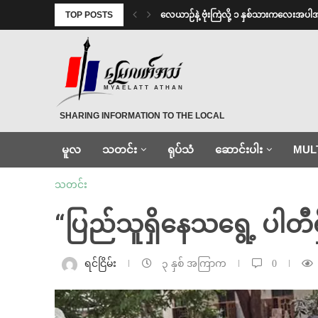
TOP POSTS
⁨လေယာဉ်နဲ့ ဗုံးကြဲလို့ ၁ နှစ်သားကလေးအပါ
MYAELATT ATHAN
SHARING INFORMATION TO THE LOCAL
မူလ
သတင်း
ရုပ်သံ
ဆောင်းပါး
MUL
သတင်း
“ပြည်သူရှိနေသရွေ့ ပါတီ
ရင်ငြိမ်း
၃ နှစ် အကြာက
0