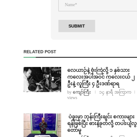
RELATED POST
⁨လေယာဉ်နဲ့ ဗုံးကြဲလို့ ၁ နှစ်သား
ကလေးအပါအဝင် ကလေးငယ် ၂
ဦးနဲ့ လူကြီး ၄ ဦးဒဏ်ရာရ
by
ကျော်ကြီး
၁၄ နာရီ အကြာက
views
⁩ ⁨ပဲခူးမှာ ဘုန်းကြီးချင်း စကားများ
ရန်ဖြစ်ပြီး ဓားနဲ့ခုတ်လို့ တပါးပျံလွ
တော်မူ