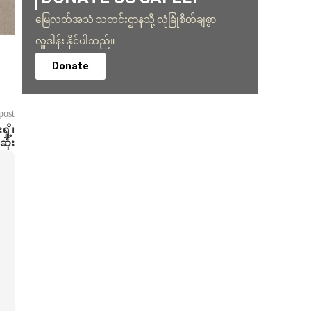
မြေလတ်အသံ သတင်းဌာနသို့ လုံခြုံစိတ်ချစွာ
လှူဒါန်း နိုင်ပါသည်။
Donate
post
ို့၊
ုံး