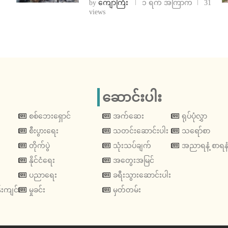
by
ကျော်ကြီး
၁ ရက် အကြာက
31
views
ဆောင်းပါး
စစ်ဘေးရှောင်
အက်ဆေး
ရုပ်ပုံလွှာ
စီးပွားရေး
သတင်းဆောင်းပါး
သရော်စာ
တိုက်ပွဲ
သုံးသပ်ချက်
အညာရနံ့ စာရနံ
နိုင်ငံရေး
အတွေးအမြင်
ပညာရေး
ခရီးသွားဆောင်းပါး
းကျင်
မှုခင်း
မှတ်တမ်း