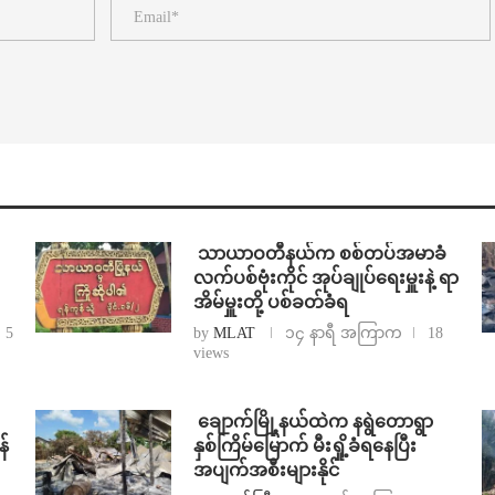
⁩ ⁨သာယာဝတီနယ်က စစ်တပ်အမာခံ
လက်ပစ်ဗုံးကိုင် အုပ်ချုပ်ရေးမှူးနဲ့ ရာ
အိမ်မှူးတို့ ပစ်ခတ်ခံရ
5
by
MLAT
၁၄ နာရီ အကြာက
18
views
⁩ ⁨ချောက်မြို့နယ်ထဲက နရွဲတောရွာ
န်
နှစ်ကြိမ်မြောက် မီးရှို့ခံရနေပြီး
အပျက်အစီးများနိုင်