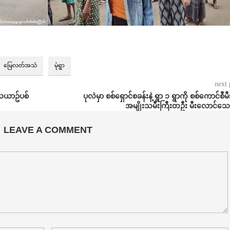
မြေလတ်အသံ
မုံရွာ
next 
 လေယာဥ်ပစ်
ပုလဲမှာ စစ်ရှောင်စခန်းနဲ့ ရွာ ၁ ရွာကို စစ်ကောင်စီမီးရှ
အမျိုးသမီးကြီးတဦး မီးလောင်သေဆ
LEAVE A COMMENT