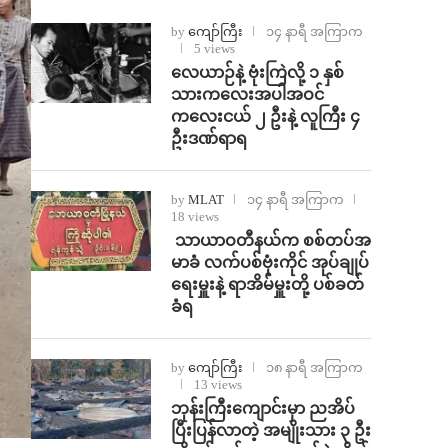
by
ကျော်ကြီး
၁၄ နာရီ အကြာက
5 views
⁨လေယာဉ်နဲ့ ဗုံးကြဲလို့ ၁ နှစ်
သားကလေးအပါအဝင်
ကလေးငယ် ၂ ဦးနဲ့ လူကြီး ၄
ဦးဒဏ်ရာရ
by
MLAT
၁၄ နာရီ အကြာက
18 views
⁩ ⁨သာယာဝတီနယ်က စစ်တပ်အ
မာခံ လက်ပစ်ဗုံးကိုင် အုပ်ချုပ်
ရေးမှူးနဲ့ ရာအိမ်မှူးတို့ ပစ်ခတ်
ခံရ
by
ကျော်ကြီး
၁၈ နာရီ အကြာက
13 views
ဘုန်းကြီးကျောင်းမှာ ညအိပ်
ပြီးပြန်လာတဲ့ အမျိုးသား ၃ ဦး