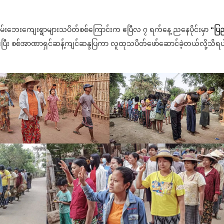
်းမြစ်ကမ်းဘေးကျေးရွာများသပိတ်စစ်ကြောင်းက ဧပြီလ ၇ ရက်နေ့ ညနေပိုင်းမှာ
“ပြ
ပြီး စစ်အာဏာရှင်ဆန့်ကျင်ဆန္ဒပြကာ လူထုသပိတ်ဖော်ဆောင်ခဲ့တယ်လို့သိရပ