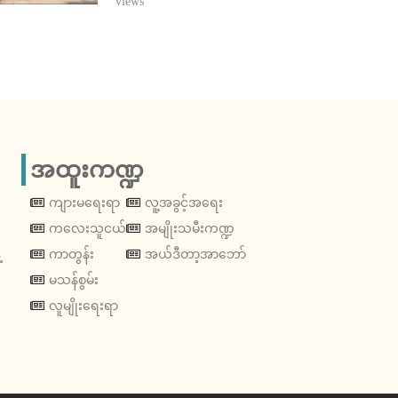
views
အထူးကဏ္ဍ
ကျားမရေးရာ
လူ့အခွင့်အရေး
ကလေးသူငယ်
အမျိုးသမီးကဏ္ဍ
့
ကာတွန်း
အယ်ဒီတာ့အာဘော်
မသန်စွမ်း
လူမျိုးရေးရာ