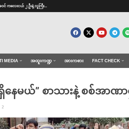
အဝင် ကလေးငယ် ၂ ဦးနဲ့ လူကြီး...
TI MEDIA
အထူးကဏ္ဍ
အားကစား
FACT CHECK
ရှိနေမယ်” စာသားနဲ့ စစ်အာဏာရ
2