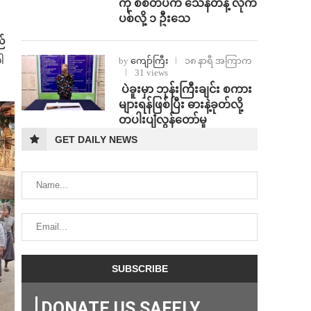
ကို စစ်တပ်က သေနတ်နဲ့ လိုက်
ပစ်လို့ ၁ ဦးသေ
ည်
ါ
by
ကျော်ကြီး
၁၈ နာရီ အကြာက
31 views
⁩ ⁨ပဲခူးမှာ ဘုန်းကြီးချင်း စကား
များရန်ဖြစ်ပြီး ဓားနဲ့ခုတ်လို့
တပါးပျံလွန်တော်မူ
GET DAILY NEWS
DONATE US SAFELY