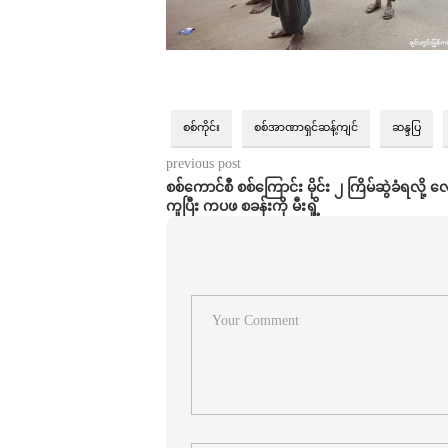
စစ်ကိုင်း
စစ်အာဏာရှင်ဆန့်ကျင်
ဆန္ဒပြ
previous post
စစ်ကောင်စီ စစ်ကြောင်း မိုင်း ၂ ကြိမ်ဆွဲခံရလို့
ကူပြီး ကပဖ စခန်းကို မီးရှို့