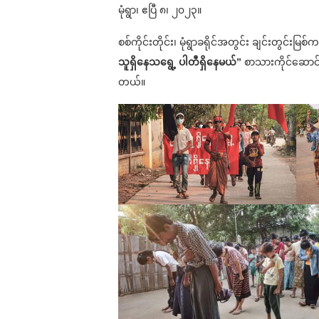
မုံရွာ၊ ဧပြီ ၈၊ ၂၀၂၃။
စစ်ကိုင်းတိုင်း၊ မုံရွာခရိုင်အတွင်း ချင်းတွင
သူရှိနေသရွေ့ ပါတီရှိနေမယ်”
စာသားကိုင်ဆောင်
တယ်။