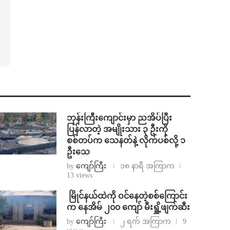
ဘုန်းကြီးကျောင်းမှာ ညအိပ်ပြီး
ပြန်လာတဲ့ အမျိုးသား ၃ ဦးကို
စစ်တပ်က သေနတ်နဲ့ လိုက်ပစ်လို့ ၁
ဦးသေ
by
ကျော်ကြီး
၁၈ နာရီ အကြာက
13 views
⁩ ⁨မြိုင်နယ်ထဲကို ဝင်နေတဲ့စစ်ကြောင်း
က နေအိမ် ၂၀၀ ကျော် မီးရှိူ့ဖျက်ဆီး
by
ကျော်ကြီး
၂ ရက် အကြာက
9