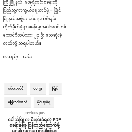
ကြိုမြို့နယ်၊ မအူရဲကင်းစခန်းကို
ပြည်သူ့ကာကွယ်ရေးတပ်ဖွဲ့ – မြိုင်
မြို့နယ်အဖွဲ့က ဝင်ရောက်စီးနင်း
တိုက်ခိုက်ခဲ့ရာ စခန်းမှူးအပါအဝင် စစ်
ကောင်စီတပ်သား ၂၄ ဦး သေဆုံးခဲ့
တယ်လို့ သိရပါတယ်။
စာတည်း – လင်း
စစ်ကောင်စီ
မကွေး
မြိုင်
မြေလတ်အသံ
မိုင်းဆွဲခံရ
previous post
ပေါက်မြို့က စီးနင်းခံရတဲ့ PDF
စခန်းနှစ်ခု ပြန်တည်ဆောက်ဖို့
ငွေကြေးအခက်အခဲဖြစ်နေ