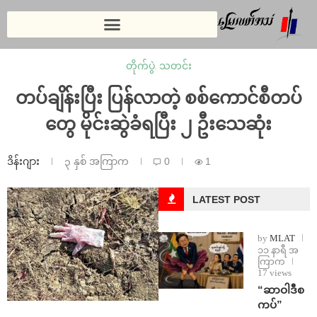
တိုက်ပွဲ
,
သတင်း
တပ်ချိန်းပြီး ပြန်လာတဲ့ စစ်ကောင်စီတပ်
တွေ မိုင်းဆွဲခံရပြီး ၂ ဦးသေဆုံး
ဒိန်းဂျား
၃ နှစ် အကြာက
0
1
LATEST POST
by
MLAT
၁၁ နာရီ အ
ကြာက
17 views
“ဆာဝါဒီစ
ကပ်”