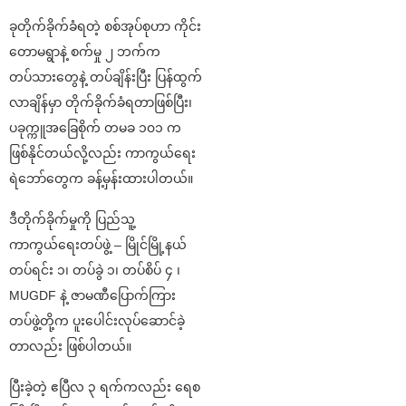
ခုတိုက်ခိုက်ခံရတဲ့ စစ်အုပ်စုဟာ ကိုင်း
တောမရွာနဲ့ စက်မှု ၂ ဘက်က
တပ်သားတွေနဲ့ တပ်ချိန်းပြီး ပြန်ထွက်
လာချိန်မှာ တိုက်ခိုက်ခံရတာဖြစ်ပြီး၊
ပခုက္ကူအခြေစိုက် တမခ ၁၀၁ က
ဖြစ်နိုင်တယ်လို့လည်း ကာကွယ်ရေး
ရဲဘော်တွေက ခန့်မှန်းထားပါတယ်။
ဒီတိုက်ခိုက်မှုကို ပြည်သူ့
ကာကွယ်ရေးတပ်ဖွဲ့ – မြိုင်မြို့နယ်
တပ်ရင်း ၁၊ တပ်ခွဲ ၁၊ တပ်စိပ် ၄ ၊
MUGDF နဲ့ ဇာမဏီပြောက်ကြား
တပ်ဖွဲ့တို့က ပူးပေါင်းလုပ်ဆောင်ခဲ့
တာလည်း ဖြစ်ပါတယ်။
ပြီးခဲ့တဲ့ ဧပြီလ ၃ ရက်ကလည်း ရေစ