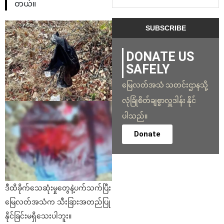
တယ်။
DONATE US
SAFELY
မြေလတ်အသံ သတင်းဌာနသို့
လုံခြုံစိတ်ချစွာလှူဒါန်း နိုင်
ပါသည်။
Donate
ဒီထိခိုက်သေဆုံးမှုတွေနဲ့ပက်သက်ပြီး
မြေလတ်အသံက သီးခြားအတည်ပြု
နိုင်ခြင်းမရှိသေးပါဘူး။