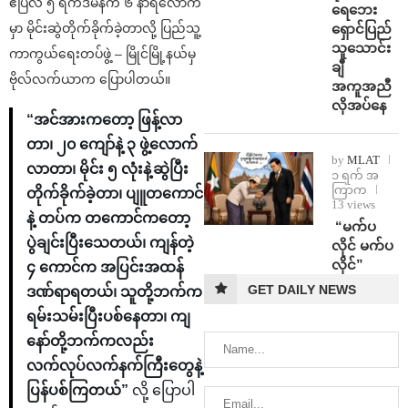
ဧပြီလ ၅ ရက်ဒီမနက် ၆ နာရီလောက်
ရေဘေး
ရှောင်ပြည်
မှာ မိုင်းဆွဲတိုက်ခိုက်ခဲ့တာလို့ ပြည်သူ့
သူသောင်း
ကာကွယ်ရေးတပ်ဖွဲ့ – မြိုင်မြို့နယ်မှ
ချီ
ဗိုလ်လက်ယာက ပြောပါတယ်။
အကူအညီ
လိုအပ်နေ
“အင်အားကတော့ ဖြန့်လာ
တာ၊ ၂၀ ကျော်နဲ့ ၃ ဖွဲ့လောက်
by
MLAT
လာတာ၊ မိုင်း ၅ လုံးနဲ့ဆွဲပြီး
၁ ရက် အ
ကြာက
တိုက်ခိုက်ခဲ့တာ၊ ပျူတကောင်
13 views
နဲ့ တပ်က တကောင်ကတော့
⁨ ⁨“မက်ပ
ပွဲချင်းပြီးသေတယ်၊ ကျန်တဲ့
လိုင် မက်ပ
လိုင်”
၄ ကောင်က အပြင်းအထန်
GET DAILY NEWS
ဒဏ်ရာရတယ်၊ သူတို့ဘက်က
ရမ်းသမ်းပြီးပစ်နေတာ၊ ကျ
နော်တို့ဘက်ကလည်း
လက်လုပ်လက်နက်ကြီးတွေနဲ့
ပြန်ပစ်ကြတယ်”
လို့ ပြောပါ