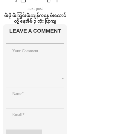
next post
မီးဖို မီးကြွင်းမီးကျန်ကနေ မီးလောင်
လို့ နေအိမ် ၃ လုံး ပြာကျ
LEAVE A COMMENT