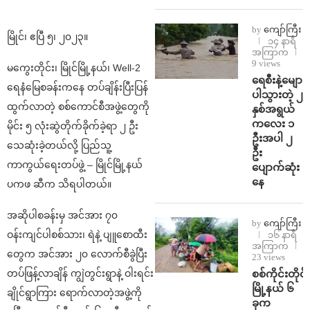
by
ကျော်ကြီး
မြိုင်၊ ဧပြီ ၅၊ ၂၀၂၃။
၁၄ နာရီ
အကြာက
9 views
မကွေးတိုင်း၊ မြိုင်မြို့နယ်၊ Well-2
ရေစီးနဲ့မျော
ရေနံမြေစခန်းက‌နေ တပ်ချိန်းပြီးပြန်
ပါသွားတဲ့ ၂
ထွက်လာတဲ့ စစ်ကောင်စီအဖွဲ့တွေကို
နှစ်အရွယ်
ကလေး ၁
မိုင်း ၅ လုံးဆွဲတိုက်ခိုက်ခဲ့ရာ ၂ ဦး
ဦးအပါ ၂
သေဆုံးခဲ့တယ်လို့ ပြည်သူ့
ဦး
ကာကွယ်ရေးတပ်ဖွဲ့ – မြိုင်မြို့နယ်
ပျောက်ဆုံး
နေ
ပကဖ ဆီက သိရပါတယ်။
အဆိုပါစခန်းမှ အင်အား ၇၀
by
ကျော်ကြီး
ဝန်းကျင်ပါစစ်သား၊ ရဲနဲ့ ပျူစောထီး
၁၆ နာရီ
အကြာက
တွေက အင်အား ၂၀ လောက်စီခွဲပြီး
23 views
စစ်ကိုင်းတိုင်း
တပ်ဖြန့်လာချိန် ကျွဲတွင်းရွာနဲ့ ဝါးရင်း
မြို့နယ် ၆
ချိုင်ရွာကြား ရောက်လာတဲ့အဖွဲ့ကို
ခုက