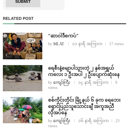
RELATED POST
“ဆာဝါဒီစကပ်”
by
MLAT
၁၁ နာရီ အကြာက
17 views
ရေစီးနဲ့မျောပါသွားတဲ့ ၂ နှစ်အရွယ်
ကလေး ၁ ဦးအပါ ၂ ဦးပျောက်ဆုံးနေ
by
ကျော်ကြီး
၁၄ နာရီ အကြာက
9
views
စစ်ကိုင်းတိုင်း မြို့နယ် ၆ ခုက ရေဘေး
ရှောင်ပြည်သူသောင်းချီ အကူအညီ
လိုအပ်နေ
by
ကျော်ကြီး
၁၆ နာရီ အကြာက
23
views