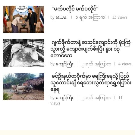
⁨ ⁨“မက်ပလိုင် မက်ပလိုင်”
by
MLAT
၁ ရက် အကြာက
13 views
⁨⁩ ⁨ဂျက်ဖိုက်တာနဲ့ စာသင်ကျောင်းကို ဗုံးကြဲ
သွားလို့ ကျောင်းပျက်စီးပြီး နွား ၁၃
ကောင်သေ
by
ကျော်ကြီး
၂ ရက် အကြာက
4 views
⁩ ⁨ခင်ဦးနယ်တဝိုက်မှာ ရေကြီးနေလို့ ပြည်
သူသောင်းချီ ရေဘေးလွတ်ရာရွှေ့ပြောင်း
နေရ
by
ကျော်ကြီး
၂ ရက် အကြာက
11
views