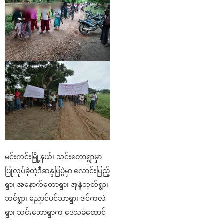
မင်းကင်းမြို့နယ်၊ သင်းတောရွာမှာ
ပြုလုပ်ခဲ့တဲ့ဒီဆန္ဒပြပွဲမှာ လောင်းပြည့်
ရွာ၊ အနောက်တောရွာ၊ အုန္နဲဘုတ်ရွာ၊
ဘင်ရွာ၊ ညောင်ပင်သာရွာ၊ ဇင်ကလဲ
ရွာ၊ သင်းတောရွာက ဒေသခံထောင်