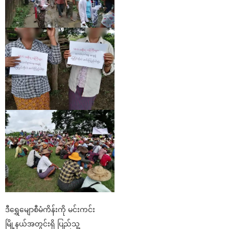
ဒီရွှေမျောစီမံကိန်းကို မင်းကင်း
မြို့နယ်အတွင်းရှိ ပြည်သူ့