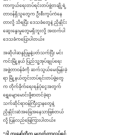
ကာကွယ်ရေးတပ်ရင်းတပ်ဖွဲ့တချို့ရဲ့
တာဝန်ရှိသူတွေက ဦးစီးကွပ်ကဲနေ
တာလို့ သိရပြီး ဒေသခံတွေနဲ့ ညှိနှိုင်း
ဆွေးနွေးမှုတွေမရှိဘူးလို့ အထက်ပါ
ဒေသခံကပြောပါတယ်။
အဆိုပါဆန္ဒပြမှုနဲ့ပတ်သက်ပြီး မင်း
ကင်းမြို့နယ် ပြည်သူ့အုပ်ချုပ်ရေး
အဖွဲ့တာဝန်ခံကို ဆက်သွယ်မေးမြန်းခဲ့
ရာ မြို့နယ်တွင်းတပ်ရင်းတပ်ဖွဲ့တွေ
က တိုက်ခိုက်ရေးရန်ပုံငွေအတွက်
ရွှေမျောမောင်းဖို့စာတင်ခဲ့ရာ
သက်ဆိုင်ရာဝန်ကြီးဌာနတွေနဲ့
ညှိနှိုင်းဆဲအခြေအနေသာဖြစ်တယ်
လို့ ပြန်လည်ဖြေကြားပါတယ်။
“ဒါ ကျနော်တို့က မဟုတ်တာလုပ်ရင်