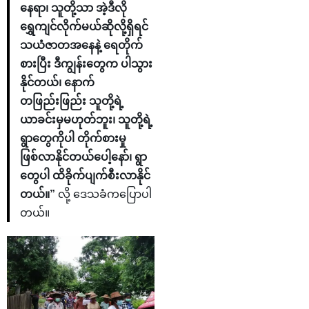
နေရာ၊ သူတို့သာ အဲ့ဒီလို
ရွှေကျင်လိုက်မယ်ဆိုလို့ရှိရင်
သယံဇာတအနေနဲ့ ရေတိုက်
စားပြီး ဒီကျွန်းတွေက ပါသွား
နိုင်တယ်၊ နောက်
တဖြည်းဖြည်း သူတို့ရဲ့
ယာခင်းမှမဟုတ်ဘူး၊ သူတို့ရဲ့
ရွာတွေကိုပါ တိုက်စားမှု
ဖြစ်လာနိုင်တယ်ပေါ့နော်၊ ရွာ
တွေပါ ထိခိုက်ပျက်စီးလာနိုင်
တယ်။”
လို့ ဒေသခံကပြောပါ
တယ်။