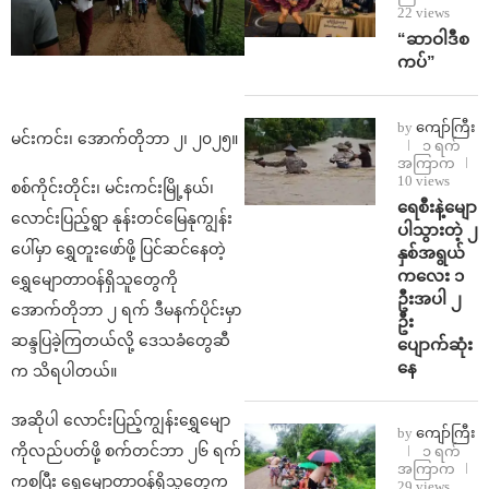
22 views
“ဆာဝါဒီစ
ကပ်”
by
ကျော်ကြီး
မင်းကင်း၊ အောက်တိုဘာ ၂၊ ၂၀၂၅။
၁ ရက်
အကြာက
10 views
စစ်ကိုင်းတိုင်း၊ မင်းကင်းမြို့နယ်၊
ရေစီးနဲ့မျော
လောင်းပြည့်ရွာ နုန်းတင်မြေနုကျွန်း
ပါသွားတဲ့ ၂
ပေါ်မှာ ရွှေတူးဖော်ဖို့ ပြင်ဆင်နေတဲ့
နှစ်အရွယ်
ကလေး ၁
ရွှေမျောတာဝန်ရှိသူတွေကို
ဦးအပါ ၂
အောက်တိုဘာ ၂ ရက် ဒီမနက်ပိုင်းမှာ
ဦး
ဆန္ဒပြခဲ့ကြတယ်လို့ ဒေသခံတွေဆီ
ပျောက်ဆုံး
နေ
က သိရပါတယ်။
အဆိုပါ လောင်းပြည့်ကျွန်းရွှေမျော
by
ကျော်ကြီး
ကိုလည်ပတ်ဖို့ စက်တင်ဘာ ၂၆ ရက်
၁ ရက်
အကြာက
ကစပြီး ရွှေမျောတာဝန်ရှိသူတွေက
29 views