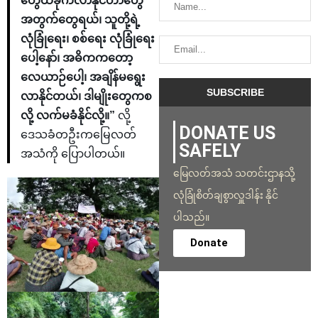
တွေထိခိုက်လာနိုင်တာတွေ
အတွက်တွေရယ်၊ သူတို့ရဲ့
လုံခြုံရေး၊ စစ်ရေး လုံခြုံရေး
ပေါ့နော်၊ အဓိကကတော့
လေယာဉ်ပေါ့၊ အချိန်မရွေး
လာနိုင်တယ်၊ ဒါမျိုးတွေကစ
လို့ လက်မခံနိုင်လို့။”
လို့
DONATE US
ဒေသခံတဦးကမြေလတ်
SAFELY
အသံကို ပြောပါတယ်။
မြေလတ်အသံ သတင်းဌာနသို့
လုံခြုံစိတ်ချစွာလှူဒါန်း နိုင်
ပါသည်။
Donate