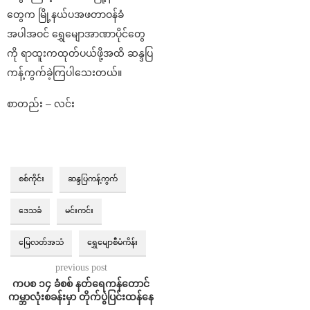
တွေက မြို့နယ်ပအဖတာဝန်ခံ
အပါအဝင် ရွှေမျောအာဏာပိုင်တွေ
ကို ရာထူးကထုတ်ပယ်ဖို့အထိ ဆန္ဒပြ
ကန့်ကွက်ခဲ့ကြပါသေးတယ်။
စာတည်း – လင်း
စစ်ကိုင်း
ဆန္ဒပြကန့်ကွက်
ဒေသခံ
မင်းကင်း
မြေလတ်အသံ
ရွှေမျောစီမံကိန်း
previous post
ကပစ ၁၄ ခံစစ် နတ်ရေကန်တောင်
ကမ္ဘာလုံးစခန်းမှာ တိုက်ပွဲပြင်းထန်နေ