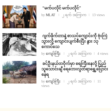
⁨ ⁨“မက်ပလိုင် မက်ပလိုင်”
by
MLAT
၂ ရက် အကြာက
13 views
⁨⁩ ⁨ဂျက်ဖိုက်တာနဲ့ စာသင်ကျောင်းကို ဗုံးကြဲ
သွားလို့ ကျောင်းပျက်စီးပြီး နွား ၁၃
ကောင်သေ
by
ကျော်ကြီး
၂ ရက် အကြာက
4 views
⁩ ⁨ခင်ဦးနယ်တဝိုက်မှာ ရေကြီးနေလို့ ပြည်
သူသောင်းချီ ရေဘေးလွတ်ရာရွှေ့ပြောင်း
နေရ
by
ကျော်ကြီး
၂ ရက် အကြာက
11
views