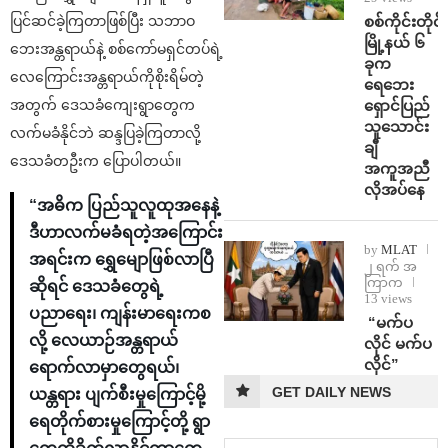
စစ်ကိုင်းတိုင်း
ပြင်ဆင်ခဲ့ကြတာဖြစ်ပြီး သဘာဝ
မြို့နယ် ၆
ဘေးအန္တရာယ်နဲ့ စစ်ကော်မရှင်တပ်ရဲ့
ခုက
လေကြောင်းအန္တရာယ်ကိုစိုးရိမ်တဲ့
ရေဘေး
ရှောင်ပြည်
အတွက် ဒေသခံကျေးရွာတွေက
သူသောင်း
လက်မခံနိုင်ဘဲ ဆန္ဒပြခဲ့ကြတာလို့
ချီ
ဒေသခံတဦးက ပြောပါတယ်။
အကူအညီ
လိုအပ်နေ
“အဓိက ပြည်သူလူထုအနေနဲ့
ဒီဟာလက်မခံရတဲ့အကြောင်း
by
MLAT
အရင်းက ရွှေမျောဖြစ်လာပြီ
၂ ရက် အ
ကြာက
ဆိုရင် ဒေသခံတွေရဲ့
13 views
ပညာရေး၊ ကျန်းမာရေးကစ
⁨ ⁨“မက်ပ
လို့ လေယာဉ်အန္တရာယ်
လိုင် မက်ပ
လိုင်”
ရောက်လာမှာတွေရယ်၊
GET DAILY NEWS
ယန္တရား ပျက်စီးမှုကြောင့်မို့
ရေတိုက်စားမှုကြောင့်တို့ ရွာ