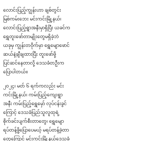
လောင်းပြည့်ကျွန်းဟာ ချစ်တွင်း
မြစ်ကမ်းဘေး မင်းကင်းမြို့နယ်၊
လောင်းပြည့်ရွာအနီးမှာရှိပြီး ယခင်က
ရွှေတူးဖော်တာမျိုးတွေမရှိခဲ့ဘဲ
ယခုမှ ကျွန်းတဝိုက်မှာ ရွှေမျောဖောင်
ဆယ်နဲ့ချီချထားပြီး တူးဖော်ဖို့
ပြင်ဆင်နေတာလို့ ဒေသခံတဦးက
ပြောပါတယ်။
၂၀၂၄၊ မတ် ၆ ရက်ကလည်း မင်း
ကင်းမြို့နယ်၊ ကမ်းပြည့်ကျေးရွာ
အနီး ကမ်းပြည့်ရွှေမှော် လုပ်ငန်းခွင်
ကြောင့် ဒေသခံပြည်သူလူထုရဲ့
စိုက်ခင်းပျက်စီးတာတွေ၊ ရွှေမျော
ရပ်တန့်ဖို့ပြောပေမယ့် မရပ်တန့်ခဲ့တာ
တွေကြောင့် မင်းကင်းမြို့နယ်ဒေသခံ