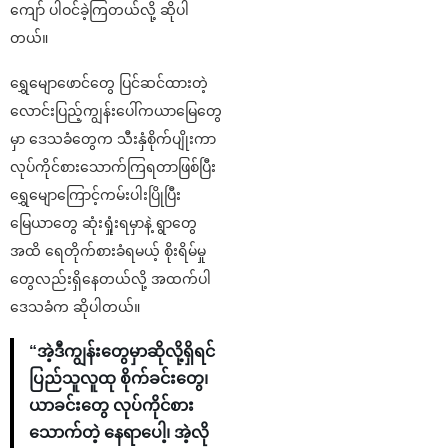
ကျော် ပါဝင်ခဲ့ကြတယ်လို့ ဆိုပါ
တယ်။
ရွှေမျောဖောင်တွေ ပြင်ဆင်ထားတဲ့
လောင်းပြည့်ကျွန်းပေါ်ကယာမြေတွေ
မှာ ဒေသခံတွေက သီးနှံစိုက်ပျိုးကာ
လုပ်ကိုင်စားသောက်ကြရတာဖြစ်ပြီး
ရွှေမျောကြောင့်ကမ်းပါးပြိုပြီး
မြေယာတွေ ဆုံးရှုံးရမှာနဲ့ ရွာတွေ
အထိ ရေတိုက်စားခံရမယ့် စိုးရိမ်မှု
တွေလည်းရှိနေတယ်လို့ အထက်ပါ
ဒေသခံက ဆိုပါတယ်။
“အဲ့ဒီကျွန်းတွေမှာဆိုလို့ရှိရင်
ပြည်သူလူထု စိုက်ခင်းတွေ၊
ယာခင်းတွေ လုပ်ကိုင်စား
သောက်တဲ့ နေရာပေါ့၊ အဲ့လို