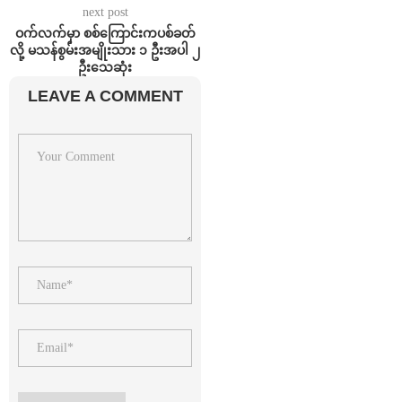
next post
ဝက်လက်မှာ စစ်ကြောင်းကပစ်ခတ်
လို့ မသန်စွမ်းအမျိုးသား ၁ ဦးအပါ ၂
ဦးသေဆုံး
LEAVE A COMMENT