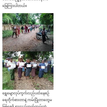
ဖြေကြားပါတယ်။
ရွှေမျောလုပ်ကွက်လည်ပတ်နေစဉ်
ရေတိုက်စားတာနဲ့ ကမ်းပြိုတာတွေမ
ဖြစ်စေဖို့ နားလည်တတ်ကျွမ်းတဲ့