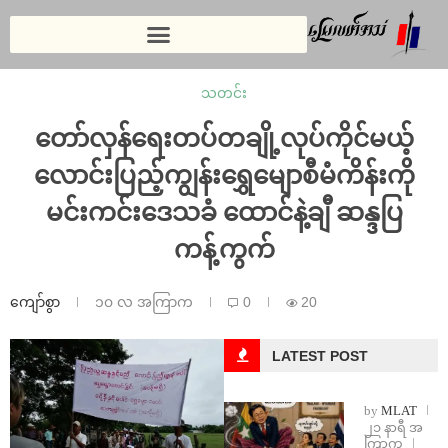
သတင်း
တော်လှန်ရေးတပ်တချို့လုပ်ကိုင်မယ့်
လောင်းပြည့်ကျွန်းရွှေမျောစီမံကိန်းကို
မင်းကင်းဒေသခံ ထောင်နဲ့ချီ ဆန္ဒပြ
ကန့်ကွက်
ကျော်စွာ
၁၀ လ အကြာက
0
20
LATEST POST
by
MLAT
၂၁ နာရီ အ
ကြာက