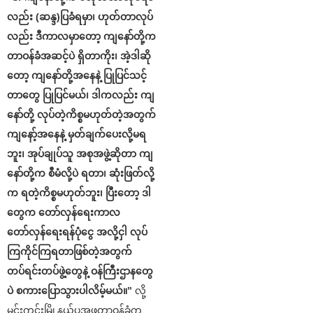
လည်း (ဆန္ဒ)ပြခံရမှာ၊ ဟုတ်တာလုပ်
လည်း ဒီကာလမှာတော့ ကျနော်တို့က
တာဝန်ခံအဆင့်ပဲ ရှိတာကိုး၊ အဲ့ဒါဆို
တော့ ကျနော်တို့အနေနဲ့ ပြုပြင်သင့်
တာတွေ ပြုပြင်မယ်၊ ဒါကလည်း ကျ
နော်တို့ လုပ်တဲ့ကိစ္စမဟုတ်တဲ့အတွက်
ကျနော့်အနေနဲ့ မှတ်ချက်ပေးလို့မရ
ဘူး၊ အုပ်ချုပ်သူ အစုအဖွဲ့ဆိုတာ ကျ
နော်တို့က စီမံလို့ပဲ ရတာ၊ ဆုံးဖြတ်လို့
က ရတဲ့ကိစ္စမဟုတ်ဘူး၊ ပြီးတော့ ဒါ
တွေက တော်လှန်ရေးကာလ
တော်လှန်ရေးရန်ပုံငွေ အလို့ငှါ လုပ်
ကြကိုင်ကြရတာဖြစ်တဲ့အတွက်
တပ်ရင်းတပ်ဖွဲ့တွေနဲ့ ဝန်ကြီးဌာနတွေ
ပဲ စကားပြောသွားပါလိမ့်မယ်။”
လို့
မင်းကင်းမြို့နယ်ပအဖတာဝန်ခံက