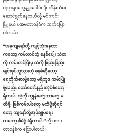
ပညာရှင်တွေနဲ့ပူးပေါင်းပြီး ထိန်းသိမ်း
ဆောင်ရွက်နေတယ်လို့ မင်းကင်း
မြို့နယ် ပအဖတာဝန်ခံက ဆက်ပြော
ပါတယ်။
“အခုကျနော်တို့ ကျင့်သုံးနေတာ
ကတော့ ကမ်းတင်တဲ့ စနစ်ပေါ့၊ သဲစာ
ကို ကမ်းတင်ပြီးမှ သဲကို ဖြည်းဖြည်း
ချင်းစုပ်ယူသွားတဲ့ စနစ်ဆိုတော့
ရေတိုက်စားဖို့တော့ မရှိဘူး၊ ကမ်းပြို
ဖို့လည်း တော်တော်နည်းတဲ့ပုံစံတော့
ရှိတယ်၊ အဲ့လို ကျွန်းတွေဘာတွေ မ
ထိဖို့၊ မြစ်ကမ်းပါးတွေ မထိဖို့ဆိုရင်
တော့ ကျနော်တို့အုပ်ချုပ်ရေး
ကတော့ စီမံရုံပဲရှိတာပါ။”
လို့ ပအဖ
တာဝန်ခံက ပြောပါတယ်။