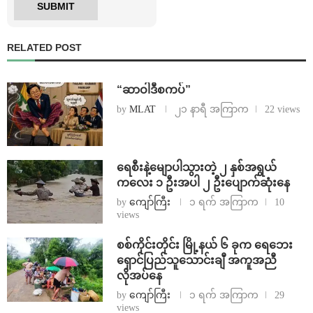
RELATED POST
“ဆာဝါဒီစကပ်”
by
MLAT
၂၁ နာရီ အကြာက
22 views
ရေစီးနဲ့မျောပါသွားတဲ့ ၂ နှစ်အရွယ်
ကလေး ၁ ဦးအပါ ၂ ဦးပျောက်ဆုံးနေ
by
ကျော်ကြီး
၁ ရက် အကြာက
10
views
စစ်ကိုင်းတိုင်း မြို့နယ် ၆ ခုက ရေဘေး
ရှောင်ပြည်သူသောင်းချီ အကူအညီ
လိုအပ်နေ
by
ကျော်ကြီး
၁ ရက် အကြာက
29
views