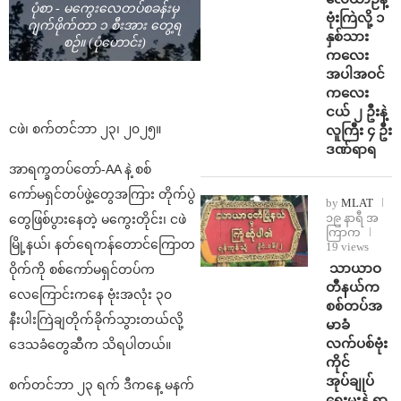
ပုံစာ - မကွေးလေတပ်စခန်းမှ
ဗုံးကြဲလို့ ၁
ဂျက်ဖိုက်တာ ၁ စီးအား တွေ့ရ
နှစ်သား
စဉ်။ (ပုံဟောင်း)
ကလေး
အပါအဝင်
ကလေး
ငယ် ၂ ဦးနဲ့
ငဖဲ၊ စက်တင်ဘာ ၂၃၊ ၂၀၂၅။
လူကြီး ၄ ဦး
ဒဏ်ရာရ
အာရက္ခတပ်တော်-AA နဲ့ စစ်
ကော်မရှင်တပ်ဖွဲ့တွေအကြား တိုက်ပွဲ
by
MLAT
၁၉ နာရီ အ
တွေဖြစ်ပွားနေတဲ့ မကွေးတိုင်း၊ ငဖဲ
ကြာက
မြို့နယ်၊ နတ်ရေကန်တောင်ကြောတ
19 views
⁩ ⁨သာယာဝ
ဝိုက်ကို စစ်ကော်မရှင်တပ်က
တီနယ်က
လေကြောင်းကနေ ဗုံးအလုံး ၃၀
စစ်တပ်အ
နီးပါးကြဲချတိုက်ခိုက်သွားတယ်လို့
မာခံ
လက်ပစ်ဗုံး
ဒေသခံတွေဆီက သိရပါတယ်။
ကိုင်
အုပ်ချုပ်
စက်တင်ဘာ ၂၃ ရက် ဒီကနေ့ မနက်
ရေးမှူးနဲ့ ရာ