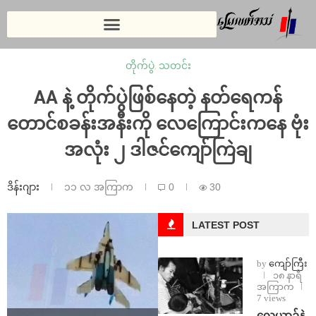
တိုက်ပွဲ
,
သတင်း
AA နဲ့ တိုက်ပွဲဖြစ်နေတဲ့ နတ်ရေကန်
တောင်စခန်းအနီးကို လေကြောင်းကနေ ဗုံး
အလုံး ၂ ဒါဇင်ကျော်ကြဲချ
ဒိန်းဂျား
၁၁ လ အကြာက
0
30
LATEST POST
by
ကျော်ကြီး
၁၈ နာရီ
အကြာက
7 views
⁨လေယာဉ်နဲ့