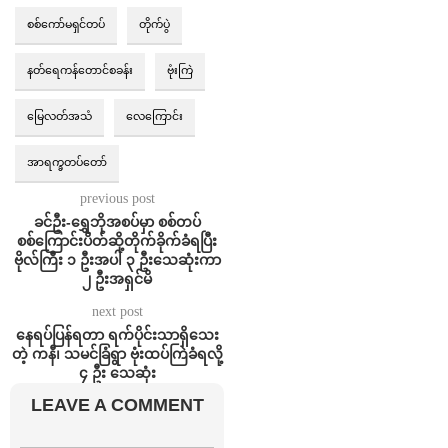
စစ်ကော်မရှင်တပ်
တိုက်ပွဲ
နတ်ရေကန်တောင်စခန်း
ဗုံးကြဲ
မြေလတ်အသံ
လေကြောင်း
အာရက္ခတပ်တော်
previous post
⁨⁨ခင်ဦး-ရွှေဘိုအစပ်မှာ စစ်တပ်
စစ်ကြောင်းပိတ်ဆို့တိုက်ခိုက်ခံရပြီး
ဗိုလ်ကြီး ၁ ဦးအပါ ၃ ဦးသေဆုံးကာ
၂ ဦးအရှင်မိ
next post
နေရပ်ပြန်ရတာ ရက်ပိုင်းသာရှိသေး
တဲ့ ကနီ၊ သမင်ခြံရွာ ဗုံးထပ်ကြဲခံရလို့
၄ ဦး သေဆုံး
LEAVE A COMMENT