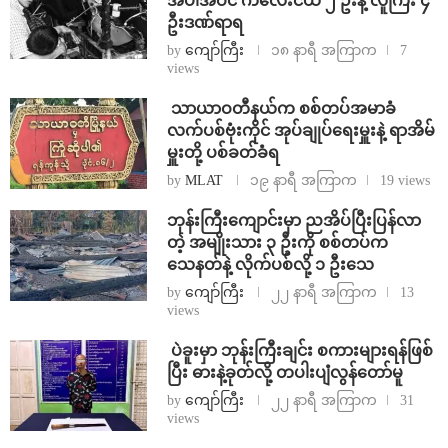
အပါအဝင် ကလေးငယ် ၂ ဦးနဲ့ လူကြီး ၄
ဦးဒဏ်ရာရ
by
ကျော်ကြီး
၁၈ နာရီ အကြာက
7
views
⁩ ⁨သာယာဝတီနယ်က စစ်တပ်အမာခံ
လက်ပစ်ဗုံးကိုင် အုပ်ချုပ်ရေးမှူးနဲ့ ရာအိမ်
မှူးတို့ ပစ်ခတ်ခံရ
by
MLAT
၁၉ နာရီ အကြာက
19 views
ဘုန်းကြီးကျောင်းမှာ ညအိပ်ပြီးပြန်လာ
တဲ့ အမျိုးသား ၃ ဦးကို စစ်တပ်က
သေနတ်နဲ့ လိုက်ပစ်လို့ ၁ ဦးသေ
by
ကျော်ကြီး
၂၂ နာရီ အကြာက
13
views
⁩ ⁨ပဲခူးမှာ ဘုန်းကြီးချင်း စကားများရန်ဖြစ်
ပြီး ဓားနဲ့ခုတ်လို့ တပါးပျံလွန်တော်မူ
by
ကျော်ကြီး
၂၂ နာရီ အကြာက
31
views