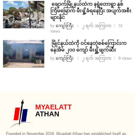
⁩ ⁨ချောက်မြို့နယ်ထဲက နရွဲတောရွာ နှစ်
ကြိမ်မြောက် မီးရှို့ခံရနေပြီး အပျက်အစီး
များနိုင်
by
ကျော်ကြီး
၂ ရက် အကြာက
31
views
⁩ ⁨မြိုင်နယ်ထဲကို ဝင်နေတဲ့စစ်ကြောင်းက
နေအိမ် ၂၀၀ ကျော် မီးရှိူ့ဖျက်ဆီး
by
ကျော်ကြီး
၂ ရက် အကြာက
9 views
MYAELATT
ATHAN
Founded in November 2018, Myaelatt Athan has established itself as