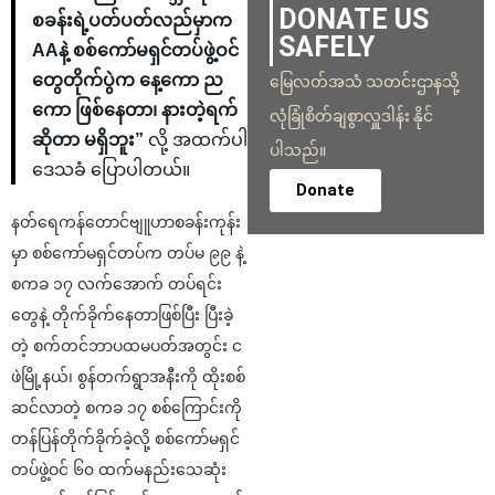
DONATE US
စခန်းရဲ့ပတ်ပတ်လည်မှာက
SAFELY
AAနဲ့ စစ်ကော်မရှင်တပ်ဖွဲ့ဝင်
တွေတိုက်ပွဲက နေ့ကော ည
မြေလတ်အသံ သတင်းဌာနသို့
ကော ဖြစ်နေတာ၊ နားတဲ့ရက်
လုံခြုံစိတ်ချစွာလှူဒါန်း နိုင်
ဆိုတာ မရှိဘူး”
လို့ အထက်ပါ
ပါသည်။
ဒေသခံ ပြောပါတယ်။
Donate
နတ်ရေကန်တောင်ဗျူဟာစခန်းကုန်း
မှာ စစ်ကော်မရှင်တပ်က တပ်မ ၉၉ နဲ့
စကခ ၁၇ လက်အောက် တပ်ရင်း
တွေနဲ့ တိုက်ခိုက်နေတာဖြစ်ပြီး ပြီးခဲ့
တဲ့ စက်တင်ဘာပထမပတ်အတွင်း င
ဖဲမြို့နယ်၊ စွန်တက်ရွာအနီးကို ထိုးစစ်
ဆင်လာတဲ့ စကခ ၁၇ စစ်ကြောင်းကို
တန်ပြန်တိုက်ခိုက်ခဲ့လို့ စစ်ကော်မရှင်
တပ်ဖွဲ့ဝင် ၆၀ ထက်မနည်းသေဆုံး