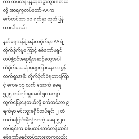
ကာ တပ်လန်ပြန်ဆုတ်ခွာသွားရတယ်
လို့ အာရက္ခတပ်တော်-AA က
စက်တင်ဘာ ၁၀ ရက်မှာ ထုတ်ပြန်
ထားပါတယ်။
နတ်ရေကန်နဲ့အနီးတဝိုက်မှာ AA ရဲ့
တိုက်ခိုက်မှုကြောင့် စစ်ကော်မရှင်
တပ်ဖွဲ့ဝင်အရာရှိအဆင့်တွေအပါ
ထိခိုက်သေဆုံးမှုများပြားနေကာ စွန်
တက်ရွာအနီး တိုက်ခိုက်ခံရတာကြော
င့် စကခ ၁၇ လက် အောက် ခမရ
၅၂၅ တပ်ရင်းမှူးအပါ ၅၀ ကျော်
ထွက်ပြေးနေတယ်လို့ စက်တင်ဘာ ၉
ရက်မှာ မင်းဘူးခရိုင်တပ်ရင်း ၂ ထံ
ဘက်ပြောင်းခိုလှုံလာတဲ့ ခမရ ၅၂၀
တပ်ရင်းက စစ်မှုထမ်းသင်တန်းဆင်း
စစ်ကော်မရှင်တပ်သားတွေကလည်း