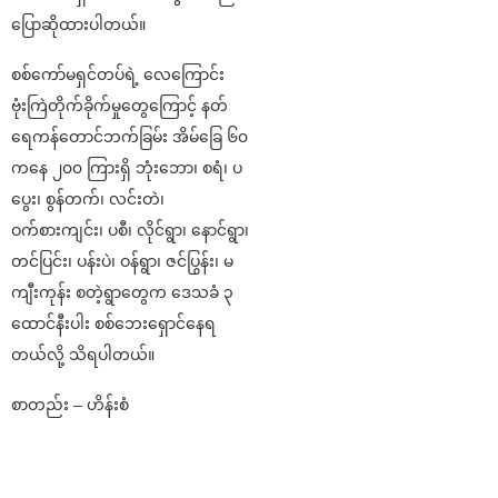
ပြောဆိုထားပါတယ်။
စစ်ကော်မရှင်တပ်ရဲ့ လေကြောင်း
ဗုံးကြဲတိုက်ခိုက်မှုတွေကြောင့် နတ်
ရေကန်တောင်ဘက်ခြမ်း အိမ်ခြေ ၆၀
ကနေ ၂၀၀ ကြားရှိ ဘုံးဘော၊ စရံ၊ ပ
ပွေး၊ စွန်တက်၊ လင်းတဲ၊
ဝက်စားကျင်း၊ ပစီ၊ လိုင်ရွာ၊ နောင်ရွာ၊
တင်ပြင်း၊ ပန်းပဲ၊ ဝန်ရွာ၊ ဇင်ပြွန်း၊ မ
ကျီးကုန်း စတဲ့ရွာတွေက ဒေသခံ ၃
ထောင်နီးပါး စစ်ဘေးရှောင်နေရ
တယ်လို့ သိရပါတယ်။
စာတည်း – ဟိန်းစံ