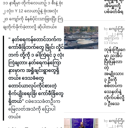
၁၁ နာရီမှာ တိုက်လေယာဥ် ၁ စီးနဲ့ ဗုံး
အိမ်မှူးတို့
၂ လုံး၊ Y 12 လေယာဥ်နဲ့ ဗုံးအလုံး
ပစ်ခတ်ခံရ
၂၀ ကျော်ကို မိနစ်ပိုင်းသာခြားပြီး ကြဲ
ချတိုက်ခိုက်ခဲ့တာလို့ ဆိုပါတယ်။
by
ကျော်ကြီး
၂၂ နာရီ
အကြာက
” နတ်ရေကန်တောင်ဘက်က
13 views
ကော်ဖီခြံဘက်တွေ မြိုင်၊ လှိုင်
ဘုန်းကြီးကျေ
ဘက် တို့ကို ၁ ခါကြဲရင် ၃ လုံး
မှာ ညအိပ်
ပြီးပြန်လာ
ကြဲချတာ၊ နတ်ရေကန်ကြော
တဲ့
နားမှာက အရှိုချင်းရွာတွေရှိ
အမျိုးသား
တယ်။ ဒေသခံတွေ
၃ ဦးကို
စစ်တပ်က
တောင်ယာလုပ်ကိုင်စားတဲ့
သေနတ်နဲ့
စိုက်ပျိုးရေးခြံ၊ ကော်ဖီခြံတွေ
လိုက်ပစ်လို့
ရှိတယ်”
ငဖဲဒေသခံတဦးက
၁ ဦးသေ
မြေလတ်အသံကို ပြောပါ
တယ်။
by
ကျော်ကြီး
၂၂ နာရီ