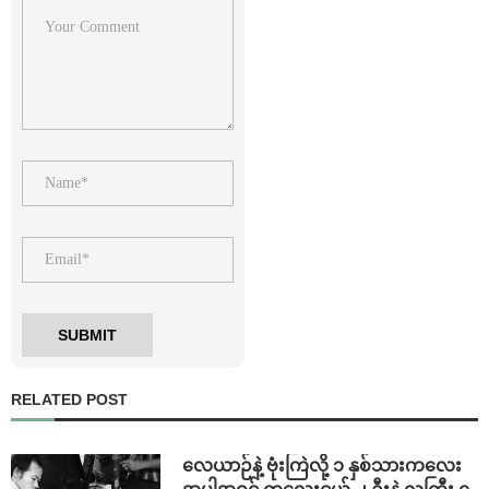
RELATED POST
⁨လေယာဉ်နဲ့ ဗုံးကြဲလို့ ၁ နှစ်သားကလေး