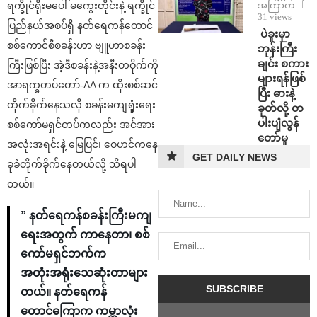
ရက္ခိုင်ရိုးမပေါ် မကွေးတိုင်းနဲ့ ရက္ခိုင်
အကြာက
31 views
ပြည်နယ်အစပ်ရှိ နတ်ရေကန်တောင်
⁩ ⁨ပဲခူးမှာ
စစ်ကောင်စီစခန်းဟာ ဗျူဟာစခန်း
ဘုန်းကြီး
ချင်း စကား
ကြီးဖြစ်ပြီး အဲ့ဒီစခန်းနဲ့အနီးတဝိုက်ကို
များရန်ဖြစ်
အာရက္ခတပ်တော်-AA က ထိုးစစ်ဆင်
ပြီး ဓားနဲ့
တိုက်ခိုက်နေသလို စခန်းမကျရှုံးရေး
ခုတ်လို့ တ
ပါးပျံလွန်
စစ်ကော်မရှင်တပ်ကလည်း အင်အား
တော်မူ
အလုံးအရင်းနဲ့ မြေပြင်၊ ဝေဟင်ကနေ
GET DAILY NEWS
ခုခံတိုက်ခိုက်နေတယ်လို့ သိရပါ
တယ်။
” နတ်ရေကန်စခန်းကြီးမကျ
ရေးအတွက် ကာနေတာ၊ စစ်
ကော်မရှင်ဘက်က
အတုံးအရုံးသေဆုံးတာများ
တယ်။ နတ်ရေကန်
တောင်ကြောက ကမ္ဘာလုံး