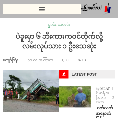
မှုခင်း
,
သတင်း
ပဲခူးမှာ ၆ ဘီးကားကဝင်တိုက်လို့
လမ်းလုပ်သား ၁ ဦးသေဆုံး
ကျော်ကြီး
၁၁ လ အကြာက
0
13
LATEST POST
by
MLAT
၆ နာရီ အ
ကြာက
3
views
⁩ ⁨ဝက်လက်
အနောက်