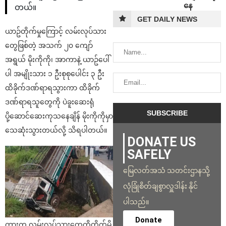
နေ
တယ်။
GET DAILY NEWS
ယာဥ်တိုက်မှုကြောင့် လမ်းလုပ်သား
တွေဖြစ်တဲ့ အသက် ၂၀ ကျော်
အရွယ် မိုးကိုကို၊ အာကာနဲ့ ယာဥ်ပေါ်
ပါ အမျိုးသား ၁ ဦးစုစုပေါင်း ၃ ဦး
ထိခိုက်ဒဏ်ရာရသွားကာ ထိခိုက်
ဒဏ်ရာရသူတွေကို ပဲခူးဆေးရုံ
ပို့ဆောင်ဆေးကုသနေချိန် မိုးကိုကိုမှာ
သေဆုံးသွားတယ်လို့ သိရပါတယ်။
DONATE US
SAFELY
မြေလတ်အသံ သတင်းဌာနသို့
လုံခြုံစိတ်ချစွာလှူဒါန်း နိုင်
ပါသည်။
Donate
ကားက လမ်းလုပ်သားတွေကိုတိုက်မိ