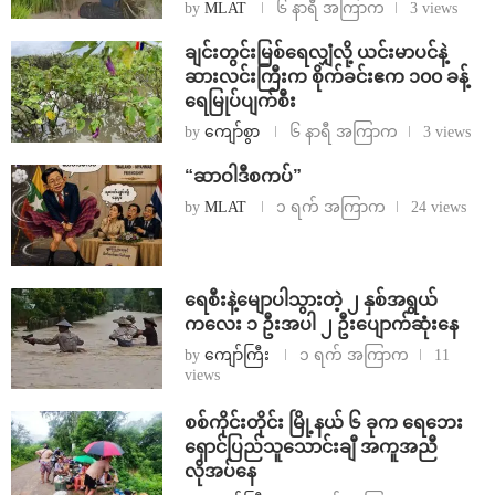
by
MLAT
၆ နာရီ အကြာက
3 views
ချင်းတွင်းမြစ်ရေလျှံလို့ ယင်းမာပင်နဲ့
ဆားလင်းကြီးက စိုက်ခင်းဧက ၁၀၀ ခန့်
ရေမြုပ်ပျက်စီး
by
ကျော်စွာ
၆ နာရီ အကြာက
3 views
“ဆာဝါဒီစကပ်”
by
MLAT
၁ ရက် အကြာက
24 views
ရေစီးနဲ့မျောပါသွားတဲ့ ၂ နှစ်အရွယ်
ကလေး ၁ ဦးအပါ ၂ ဦးပျောက်ဆုံးနေ
by
ကျော်ကြီး
၁ ရက် အကြာက
11
views
စစ်ကိုင်းတိုင်း မြို့နယ် ၆ ခုက ရေဘေး
ရှောင်ပြည်သူသောင်းချီ အကူအညီ
လိုအပ်နေ