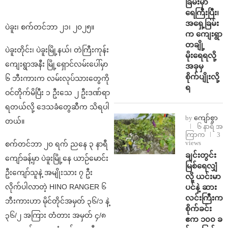
ခြမ်းမှာ
ရေကြီးပြီး၊
အရှေ့ခြမ်း
ပဲခူး၊ စက်တင်ဘာ ၂၁၊ ၂၀၂၅။
က ကျေးရွာ
တချို့
ပဲခူးတိုင်း၊ ပဲခူးမြို့နယ်၊ တဲကြီးကုန်း
မိုးရေရလို့
ကျေးရွာအနီး မြို့ရှောင်လမ်းပေါ်မှာ
အခုမှ
စိုက်ပျိုးလို့
၆ ဘီးကားက လမ်းလုပ်သားတွေကို
ရ
ဝင်တိုက်မိပြီး ၁ ဦးသေ ၂ ဦးဒဏ်ရာ
ရတယ်လို့ ဒေသခံတွေဆီက သိရပါ
by
ကျော်စွာ
တယ်။
၆ နာရီ အ
ကြာက
3
views
စက်တင်ဘာ ၂၀ ရက် ညနေ ၃ နာရီ
ချင်းတွင်း
ကျော်ခန့်မှာ ပဲခူးမြို့နေ ယာဉ်မောင်း
မြစ်ရေလျှံ
ဦးကျော်သူနဲ့ အမျိုးသား ၇ ဦး
လို့ ယင်းမာ
ပင်နဲ့ ဆား
လိုက်ပါလာတဲ့ HINO RANGER ၆
လင်းကြီးက
ဘီးကားဟာ မိုင်တိုင်အမှတ် ၃၆/၁ နဲ့
စိုက်ခင်း
၃၆/၂ အကြား တံတား အမှတ် ၄/၈
ဧက ၁၀၀ ခ