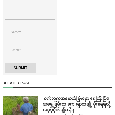
RELATED POST
⁩ ⁨ဝက်လက်အနောက်ခြမ်းမှာ ရေကြီးပြီး၊
အရှေ့ခြမ်းက ကျေးရွာတချို့ မိုးရေရလို့
အခုမှစိုက်ပျိုးလို့ရ