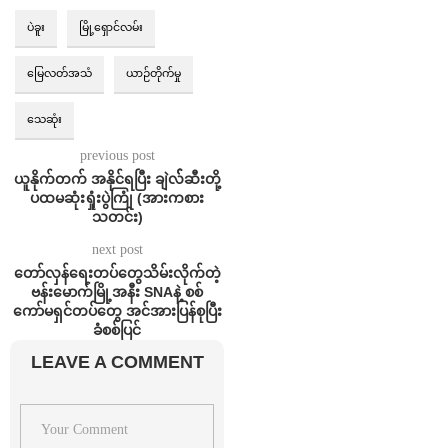
ပဲခူး
မြို့ရှောင်လမ်း
မြေလတ်အသံ
ယာဉ်တိုက်မှု
သေဆုံး
previous post
ယူနိုက်တက် အနိုင်ရပြီး ချဲလ််ဆီးတို့
ပထမဆုံးရှုံးပွဲကြုံ (အားကစား
သတင်း)
next post
တော်လှန်ရေးတပ်တွေသိမ်းလိုက်တဲ့
ဗန်းမောက်မြို့အနီး SNAနဲ့ စစ်
ကော်မရှင်တပ်တွေ အင်အားပြန်စုပြီး
ခံစစ်ပြင်
LEAVE A COMMENT