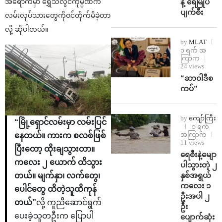
န့် ရေမြုပ်
အရောက်မှာ ရွှေသံလွင်ကုမ္ပဏီက
ပျက်စီး
လမ်းလုပ်သားတွေကိုဝင်တိုက်မိခဲ့တာ
လို့ ဆိုပါတယ်။
by
MLAT
၁ ရက် အ
ကြာက
24 views
“ဆာဝါဒီစ
ကပ်”
by
ကျော်ကြီး
“မြို့ရှောင်လမ်းမှာ လမ်းပြင်
၁ ရက်
အကြာက
နေတယ်။ ကားက စလစ်ဖြစ်
11 views
ပြီးတော့ ထိုးချသွားတာ။
ရေစီးနဲ့မျော
ကလေး ၂ ယောက် ထိသွား
ပါသွားတဲ့ ၂
နှစ်အရွယ်
တယ်။ မျက်နှာ၊ လက်တွေ၊
ကလေး ၁
ပေါင်တွေ ထိတဲ့သူထိကုန်
ဦးအပါ ၂
တယ်”
လို့ ကူညီဆောင်ရွက်
ဦး
ပေးခဲ့သူတဦးက ပြောပါ
ပျောက်ဆုံး