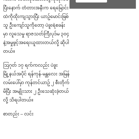
ပြီးနောက် တံတားအနီးက ရေမြောင်း
ထဲကိုထိုးကျသွားပြီး ယာဥ်မောင်းဖြစ်
သူ ဦးကျော်သူကိုတော့ ပဲခူးရဲစခန်း
မှာ လူသေမှု ရာဇသတ်ကြီးပုဒ်မ ၃၀၄
နဲ့အမှုဖွင့်အရေးယူထားတယ်လို့ ဆိုပါ
တယ်။
ဩဂုတ် ၁၇ ရက်ကလည်း ပဲခူး
မြို့နယ်အပိုင် ရန်ကုန်-မန္တလေး အမြန်
လမ်းပေါ်မှာ ကုန်တင်ယာဥ် ၂ စီးတိုက်
မိပြီး အမျိုးသား ၂ ဦးသေဆုံးခဲ့တယ်
လို့ သိရပါတယ်။
စာတည်း – လင်း