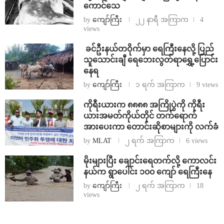
ကောင်သေ
by
ကျော်ကြီး
၂၂ နာရီ အကြာက
4
views
⁩ ⁨ခင်ဦးနယ်တဝိုက်မှာ ရေကြီးနေလို့ ပြည်
သူသောင်းချီ ရေဘေးလွတ်ရာရွှေ့ပြောင်း
နေရ
by
ကျော်ကြီး
၁ ရက် အကြာက
9 views
ကိုရီးယားက ၈၈၈၈ အကြိုပွဲကို ကိုရီး
ယားအမတ်ကိုယ်တိုင် တက်ရောက်
အားပေးကာ တောင်းဆိုစာများကို လက်ခံ
by
MLAT
၂ ရက် အကြာက
6 views
⁨မိုးများပြီး ချောင်းရေတက်လို့ ကောလင်း
နယ်က ရွာပေါင်း ၁၀၀ ကျော် ရေကြီးနေ
by
ကျော်ကြီး
၂ ရက် အကြာက
18
views