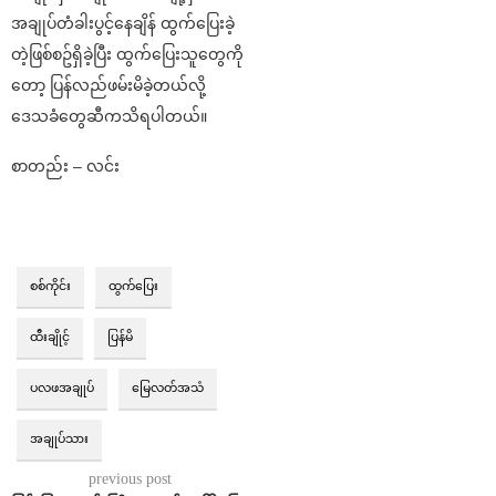
အချုပ်တံခါးပွင့်နေချိန် ထွက်ပြေးခဲ့
တဲ့ဖြစ်စဥ်ရှိခဲ့ပြီး ထွက်ပြေးသူတွေကို
တော့ ပြန်လည်ဖမ်းမိခဲ့တယ်လို့
ဒေသခံတွေဆီကသိရပါတယ်။
စာတည်း – လင်း
စစ်ကိုင်း
ထွက်ပြေး
ထီးချိုင့်
ပြန်မိ
ပလဖအချုပ်
မြေလတ်အသံ
အချုပ်သား
previous post