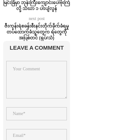
မြင်းခြံမှာ ဘုန်းကြီးကျောင်းပေါ်ဗုံးကြဲ
လို့ သံဃာ ၁ ပါးပျံလွန်
next post
ဇီးကုန်းရဲစခန်းစီးနင်းတိုက်ခိုက်ခံရမှု
တပ်ထောက်ခံသူတွေက ရဲတွေကို
အပြစ်တင် (ရုပ်/သံ)
LEAVE A COMMENT