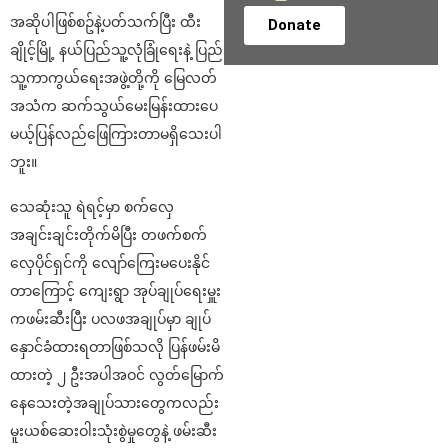
အဆိုပါဖြစ်စဥ်နဲ့ပတ်သက်ပြီး ထီး
Donate
ချိုင့်မြို့ နယ်ပြည်သူ့လုံခြုံရေးနဲ့ ပြည်
သူ့ကာကွယ်ရေးအဖွဲ့တို့ကို မြေလတ်
အသံက ဆက်သွယ်မေးမြန်းထားပေ
မယ့်ပြန်လည်ဖြေကြားတာမရှိသေးပါ
ဘူး။
သေဆုံးသူ ရဲရင့်မှာ စက်လှေ
အချင်းချင်းတိုက်မိပြီး တဖက်စက်
လှေပိုင်ရှင်ကို လျော်ကြေးမပေးနိုင်
တာကြောင့် ကျေးရွာ အုပ်ချုပ်ရေးမှူး
ကဖမ်းဆီးပြီး ပလဖအချုပ်မှာ ချုပ်
နှောင်ခံထားရတာဖြစ်သလို ပြန်ဖမ်းမိ
ထားတဲ့ ၂ ဦးအပါအဝင် လွတ်မြောက်
နေသေးတဲ့အချုပ်သားတွေကလည်း
မူးယစ်ဆေးဝါးသုံးစွဲမှုတွေနဲ့ ဖမ်းဆီး