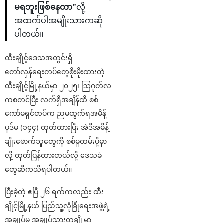
မရဘူးဖြစ်နေတာ”
လို့
အထက်ပါအမျိုးသားကဆို
ပါတယ်။
ထီးချိုင့်ဒေသအတွင်း‌ရှိ
တော်လှန်ရေးတပ်တွေစိုးမိုးထားတဲ့
ထီးချိုင့်မြို့နယ်မှာ ၂၀၂၅၊ ဩဂုတ်လ
ကစတင်ပြီး လက်ရှိအချိန်ထိ စစ်
ကော်မရှင်တပ်က ညမထွက်ရအမိန့်
ပုဒ်မ (၁၄၄) ထုတ်ထားပြီး အဲဒီအမိန့်
ချိုးဖောက်သူတွေကို စစ်မှုထမ်းပို့မှာ
လို့ ထုတ်ပြန်ထားတယ်လို့ ဒေသခံ
တွေဆီကသိရပါတယ်။
ပြီးခဲ့တဲ့ ဧပြီ ၂၆ ရက်ကလည်း ထီး
ချိုင့်မြို့နယ် ပြည်သူ့လုံခြုံရေးအဖွဲ့ရဲ့
အချုပ်မှ အချုပ်သားတချို့မှာ