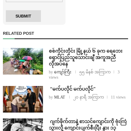
RELATED POST
စစ်ကိုင်းတိုင်း မြို့နယ် ၆ ခုက ရေဘေး
ရှောင်ပြည်သူသောင်းချီ အကူအညီ
လိုအပ်နေ
by
ကျော်ကြီး
၅၅ မိနစ် အကြာက
3
views
⁨ ⁨“မက်ပလိုင် မက်ပလိုင်”
by
MLAT
၂၀ နာရီ အကြာက
11 views
⁨⁩ ⁨ဂျက်ဖိုက်တာနဲ့ စာသင်ကျောင်းကို ဗုံးကြဲ
သွားလို့ ကျောင်းပျက်စီးပြီး နွား ၁၃