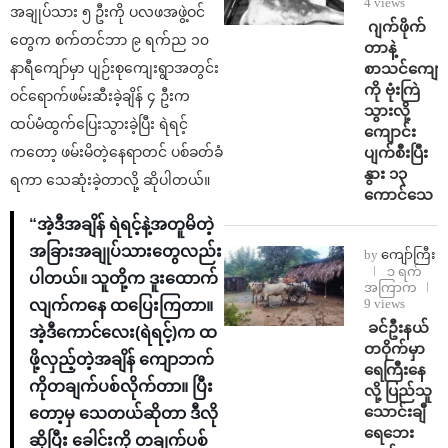
4 views
အချုပ်သား ၅ ဦးကို ပလဖအဖွဲ့ဝင်
⁨⁩ ⁨ဂျက်ဖိုက်
တွေက စက်တင်ဘာ ၉ ရက်ည ၁၀
တာနဲ့
စာသင်ကျောင
နာရီကျော်မှာ ပျဉ်းစုကျေးရွာအတွင်း
ကို ဗုံးကြဲ
ဝင်ရောက်ဖမ်းဆီးခဲ့ချိန် ၄ ဦးက
သွားလို့
ထပ်မံထွက်ပြေးသွားခဲ့ပြီး ရဲရင့်
ကျောင်း
ပျက်စီးပြီး
ကတော့ ဖမ်းမိတဲ့နေရာတင် ပစ်ခတ်ခံ
နွား ၁၃
ရကာ သေဆုံးခဲ့တာလို့ ဆိုပါတယ်။
ကောင်သေ
“အဲ့ဒီအချိန် ရဲရင့်နဲ့အတူမိတဲ့
အခြားအချုပ်သားတွေလည်း
by
ကျော်ကြီး
၁ ရက်
ပါတယ်။ သူတို့က ဒူးထောက်
အကြာက
9 views
လျက်ကနေ ထပြေးကြတာ။
⁩ ⁨ခင်ဦးနယ်
အဲ့ဒီကောင်လေး(ရဲရင့်)က ထ
တဝိုက်မှာ
ဖို့လှည့်တဲ့အချိန် ကျောဘက်
ရေကြီးနေ
ကိုတချက်ပစ်လိုက်တာ။ ပြီး
လို့ ပြည်သူ
သောင်းချီ
တော့မှ သေတယ်ဆိုတာ ဒီလို
ရေဘေး
ဆိုပြီး ခေါင်းကို တချက်ပစ်