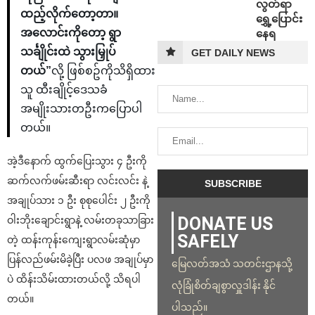
လွတ်ရာ
ထည့်လိုက်တော့တာ။
ရွှေ့ပြောင်း
အလောင်းကိုတော့ ရွာ
နေရ
သင်္ချိုင်းထဲ သွားမြှုပ်
GET DAILY NEWS
တယ်”
လို့ ဖြစ်စဥ်ကိုသိရှိထား
သူ ထီးချိုင့်ဒေသခံ
အမျိုးသားတဦးကပြောပါ
တယ်။
အဲ့ဒီနောက် ထွက်ပြေးသွား ၄ ဦးကို
ဆက်လက်ဖမ်းဆီးရာ လင်းလင်း နဲ့
အချုပ်သား ၁ ဦး စုစုပေါင်း ၂ ဦးကို
DONATE US
ဝါးဘိုးချောင်းရွာနဲ့ လမ်းတခုသာခြား
SAFELY
တဲ့ ထန်းကုန်းကျေးရွာလမ်းဆုံမှာ
ပြန်လည်ဖမ်းမိခဲ့ပြီး ပလဖ အချုပ်မှာ
မြေလတ်အသံ သတင်းဌာနသို့
ပဲ ထိန်းသိမ်းထားတယ်လို့ သိရပါ
လုံခြုံစိတ်ချစွာလှူဒါန်း နိုင်
တယ်။
ပါသည်။