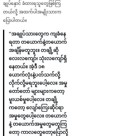
ချုပ်နှောင် ခံထားရသူတွေဖြစ်ကြ
တယ်လို့ အထက်ပါအမျိုးသားက
ပြောပါတယ်။
“အချုပ်သားတွေက ကျခံနေ
ရတာ တယောက်နဲ့တယောက်
အချိန်မတူဘူး။ တချို့ဆို
လေးလကျော်၊ သုံးလကျော်ရှိ
နေတယ်။ အဲ့ဒီ ၁၈
ယောက်လုံးနဲ့ပတ်သက်လို့
လိုက်လို့မရဘူးပေါ့လေ။ အမှု
တော်တော် များများကတော့
မူးယစ်မှုပေါ့လေ။ တချို့
ကတော့ လျော်ကြေးဆိုင်ရာ
အမှုတွေပေါ့လေ။ တယောက်
နဲ့ တယောက်အမှုတွေမတူကြ
တော့ ကာလတွေတော့ပြောလို့