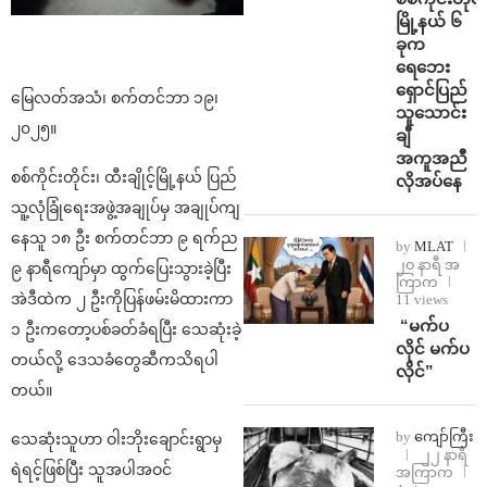
မြို့နယ် ၆
ခုက
ရေဘေး
ရှောင်ပြည်
မြေလတ်အသံ၊ စက်တင်ဘာ ၁၉၊
သူသောင်း
၂၀၂၅။
ချီ
အကူအညီ
စစ်ကိုင်းတိုင်း၊ ထီးချိုင့်မြို့နယ် ပြည်
လိုအပ်နေ
သူ့လုံခြုံရေးအဖွဲ့အချုပ်မှ အချုပ်ကျ
နေသူ ၁၈ ဦး စက်တင်ဘာ ၉ ရက်ည
by
MLAT
၂၀ နာရီ အ
၉ နာရီကျော်မှာ ထွက်ပြေးသွားခဲ့ပြီး
ကြာက
အဲဒီထဲက ၂ ဦးကိုပြန်ဖမ်းမိထားကာ
11 views
⁨ ⁨“မက်ပ
၁ ဦးကတော့ပစ်ခတ်ခံရပြီး သေဆုံးခဲ့
လိုင် မက်ပ
တယ်လို့ ဒေသခံတွေဆီကသိရပါ
လိုင်”
တယ်။
by
ကျော်ကြီး
သေဆုံးသူဟာ ဝါးဘိုးချောင်းရွာမှ
၂၂ နာရီ
ရဲရင့်ဖြစ်ပြီး သူအပါအဝင်
အကြာက