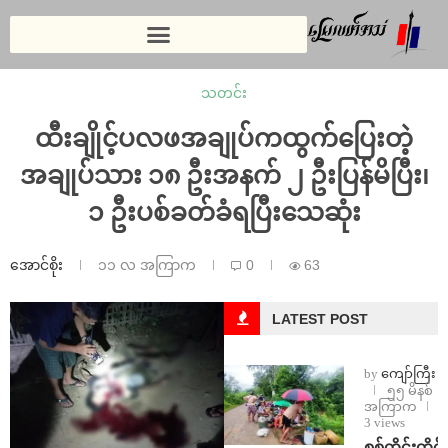
သတင်း
ထီးချိုင့်ပလဖအချုပ်ကထွက်ပြေးတဲ့
အချုပ်သား ၁၈ ဦးအနက် ၂ ဦးပြန်မိပြီး၊
၁ ဦးပစ်ခတ်ခံရပြီးသေဆုံး
အောင်စိုး
၁၁ လ အကြာက
0
63
LATEST POST
by
ကျော်ကြီး
၅၅ မိနစ်
အကြာက
3 views
စစ်ကိုင်းတိုင်း