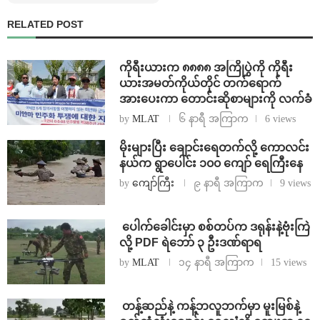
RELATED POST
ကိုရီးယားက ၈၈၈၈ အကြိုပွဲကို ကိုရီး
ယားအမတ်ကိုယ်တိုင် တက်ရောက်
အားပေးကာ တောင်းဆိုစာများကို လက်ခံ
by
MLAT
၆ နာရီ အကြာက
6 views
⁨မိုးများပြီး ချောင်းရေတက်လို့ ကောလင်း
နယ်က ရွာပေါင်း ၁၀၀ ကျော် ရေကြီးနေ
by
ကျော်ကြီး
၉ နာရီ အကြာက
9 views
⁩ ⁨ပေါက်ခေါင်းမှာ စစ်တပ်က ဒရုန်းနဲ့ဗုံးကြဲ
လို့ PDF ရဲဘော် ၃ ဦးဒဏ်ရာရ
by
MLAT
၁၄ နာရီ အကြာက
15 views
⁩ ⁨တန့်ဆည်နဲ့ ကန့်ဘလူဘက်မှာ မူးမြစ်နဲ့