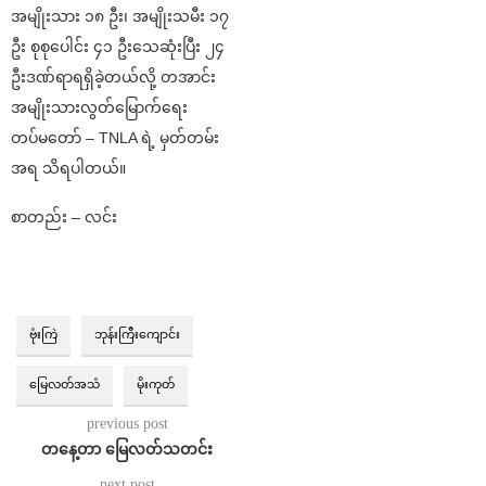
အမျိုးသား ၁၈ ဦး၊ အမျိုးသမီး ၁၇
ဦး စုစုပေါင်း ၄၁ ဦးသေဆုံးပြီး ၂၄
ဦးဒဏ်ရာရရှိခဲ့တယ်လို့ တအာင်း
အမျိုးသားလွတ်မြောက်ရေး
တပ်မတော် – TNLA ရဲ့ မှတ်တမ်း
အရ သိရပါတယ်။
စာတည်း – လင်း
ဗုံးကြဲ
ဘုန်းကြီးကျောင်း
မြေလတ်အသံ
မိုးကုတ်
previous post
တနေ့တာ မြေလတ်သတင်း
next post