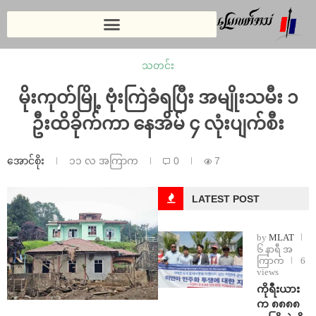
သတင်း
မိုးကုတ်မြို့ ဗုံးကြဲခံရပြီး အမျိုးသမီး ၁
ဦးထိခိုက်ကာ နေအိမ် ၄ လုံးပျက်စီး
အောင်စိုး
၁၁ လ အကြာက
0
7
LATEST POST
by
MLAT
၆ နာရီ အ
ကြာက
6
views
ကိုရီးယား
က ၈၈၈၈