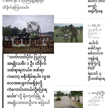
ပေါင်း ၁၀၀
၁ စီးက ဗုံး ၁ လုံးကြဲချခဲ့ရာမှာ
ကျော်
ထိခိုက်ခဲ့ကြတာပါ။
ရေကြီးနေ
by
MLAT
၁၄ နာရီ အ
ကြာက
15 views
⁩ ⁨ပေါက်
ခေါင်းမှာ
စစ်တပ်က
“သက်လတ်ပိုင်း ပြည်သူ
ဒရုန်းနဲ့
ဗုံးကြဲလို့
အမျိုးသမီး ၁ ဦး ထိခိုက်
PDF
ဒဏ်ရာရတယ်။ ဒဏ်ရာ
ရဲဘော် ၃
ကတော့ မစိုးရိမ်ရပါ။ လူအ
ဦးဒဏ်ရာရ
သေအပျောက်မရှိခဲ့လို့
ကံကောင်းတယ်လို့ပြောရ
by
ကျော်ကြီး
မယ်။”
လို့ မိုးကုတ်မြို့ ခံ
၁၅ နာရီ
အကြာက
အမျိုးသားတဦးက ပြောပါ
24 views