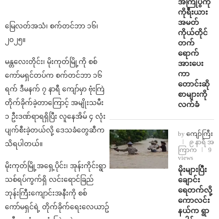
အကြိုပွဲကို
ကိုရီးယား
အမတ်
မြေလတ်အသံ၊ စက်တင်ဘာ ၁၆၊
ကိုယ်တိုင်
၂၀၂၅။
တက်
ရောက်
မန္တလေးတိုင်း၊ မိုးကုတ်မြို့ကို စစ်
အားပေး
ကာ
ကော်မရှင်တပ်က စက်တင်ဘာ ၁၆
တောင်းဆို
ရက် ဒီမနက် ၇ နာရီ ကျော်မှာ ဗုံးကြဲ
စာများကို
တိုက်ခိုက်ခဲ့တာကြောင့် အမျိုးသမီး
လက်ခံ
၁ ဦးဒဏ်ရာရရှိပြီး လူနေအိမ် ၄ လုံး
ပျက်စီးခဲ့တယ်လို့ ဒေသခံတွေဆီက
by
ကျော်ကြီး
၉ နာရီ အ
သိရပါတယ်။
ကြာက
9
views
မိုးကုတ်မြို့အရှေ့ပိုင်း၊ အုန်းကိုင်းရွာ
⁨မိုးများပြီး
ချောင်း
သစ်ရပ်ကွက်ရှိ လင်းရောင်ခြည်
ရေတက်လို့
ဘုန်းကြီးကျောင်းအနီးကို စစ်
ကောလင်း
ကော်မရှင်ရဲ့ တိုက်ခိုက်ရေးလေယာဥ်
နယ်က ရွာ