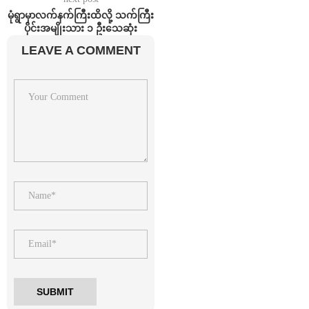
မုံရွာမှာလက်နက်ကြီးထိလို့ သက်ကြီး
ပိုင်းအမျိုးသား ၁ ဦးသေဆုံး
LEAVE A COMMENT