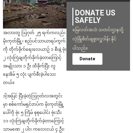
DONATE US
SAFELY
မြေလတ်အသံ သတင်းဌာနသို့
အလားတူ သြဂုတ် ၂၅ ရက်ကလည်း
လုံခြုံစိတ်ချစွာလှူဒါန်း နိုင်
မိုးကုတ်မြို့၊ စည်ပင်သာယာရပ်ကွက်
ပါသည်။
ကို တိုက်ခိုက်ရေးလေယာဥ် ၁ စီးနဲ့ ဗုံး
၂ လုံးကြဲချတိုက်ခိုက်ခဲ့တာကြောင့်
Donate
အမျိုးသား ၁ ဦး ထိခိုက်ပြီး လူ
နေအိမ် ၅ လုံး ပျက်စီးခဲ့ပါသေး
တယ်။
ဒါ့အပြင် ပြီးခဲ့တဲ့ဩဂုတ်လအတွင်း
မှာ စစ်ကော်မရှင်တပ်က မိုးကုတ်မြို့
ပေါ်ကို ဗုံး ၅ ကြိမ် စုစုပေါင်း ဗုံးသီး
၁၁ လုံးကြဲချတိုက်ခိုက်ခဲ့တာကြောင့်
သာမဏေ ၂ ပါး၊ ကလေးငယ် ၄ ဦး၊