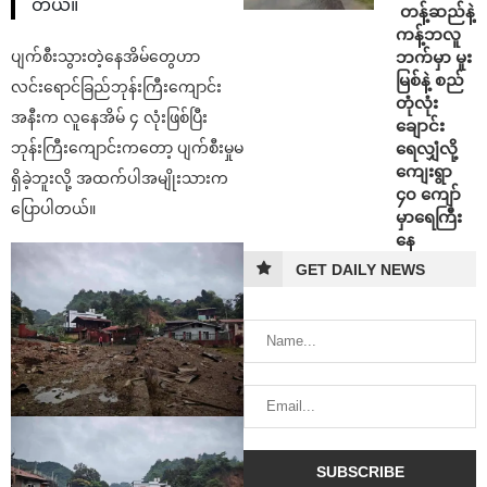
တယ်။
⁩ ⁨တန့်ဆည်နဲ့
ကန့်ဘလူ
ဘက်မှာ မူး
ပျက်စီးသွားတဲ့နေအိမ်တွေဟာ
မြစ်နဲ့ စည်
လင်းရောင်ခြည်ဘုန်းကြီးကျောင်း
တုံလုံး
အနီးက လူနေအိမ် ၄ လုံးဖြစ်ပြီး
ချောင်း
ရေလျှံလို့
ဘုန်းကြီးကျောင်းကတော့ ပျက်စီးမှုမ
ကျေးရွာ
ရှိခဲ့ဘူးလို့ အထက်ပါအမျိုးသားက
၄၀ ကျော်
ပြောပါတယ်။
မှာရေကြီး
နေ
GET DAILY NEWS