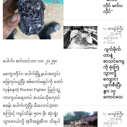
လိုင် မက်ပ
လိုင်”
by
ကျော်ကြီး
၁၃ နာရီ
အကြာက
4 views
⁨⁩ ⁨ဂျက်ဖိုက်
တာနဲ့
စာသင်ကျောင
ပေါက်၊ စက်တင်ဘာ ၁၀၊ ၂၀၂၅။
ကို ဗုံးကြဲ
သွားလို့
မကွေးတိုင်း၊ ပေါက်မြို့နယ်အတွင်း
ကျောင်း
ခြေကုပ်ယူပြီး စစ်ကော်မရှင်ကို တော်
ပျက်စီးပြီး
လှန်နေတဲ့ Rocket Fighter ပြည်သူ့
နွား ၁၃
ကောင်သေ
ကာကွယ်ရေးတပ် ခဲယမ်းသိုလှောင်
စခန်း ပေါက်ကွဲပြီး မီးလောင်ခဲ့တာ
ကြောင့် ကျပ်သိန်း ၅၀၀ ဖိုး ဆုံးရှုံး
by
ကျော်ကြီး
၁၅ နာရီ
သွားတယ်လို့ အဲ့ဒီအဖွဲ့ဆီက သိရပါ
အကြာက