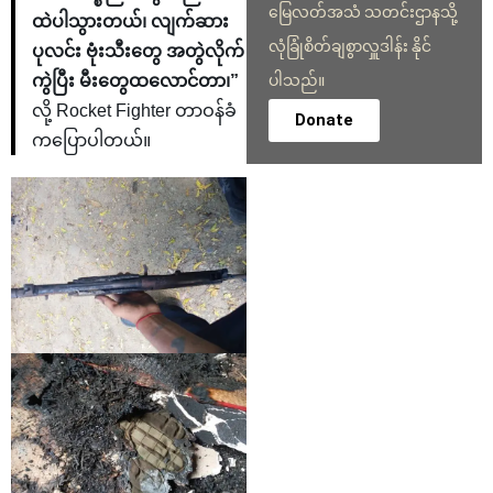
မြေလတ်အသံ သတင်းဌာနသို့
ထဲပါသွားတယ်၊ လျက်ဆား
လုံခြုံစိတ်ချစွာလှူဒါန်း နိုင်
ပုလင်း ဗုံးသီးတွေ အတွဲလိုက်
ကွဲပြီး မီးတွေထလောင်တာ၊”
ပါသည်။
လို့ Rocket Fighter တာဝန်ခံ
Donate
ကပြောပါတယ်။