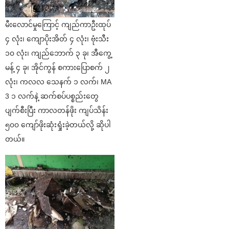
မီးလောင်မှုကြောင့် ကျည်ကာဦးထုပ်
၄ လုံး၊ ကျောပိုးအိတ် ၄ လုံး၊ ဗုံးသီး
၁၀ လုံး၊ ကျည်ဘောက် ၃ ခု၊ အီကွေ့
မန့် ၄ ခု၊ အိုင်ကွန် စကားပြောစက် ၂
လုံး၊ ကလလ သေနက် ၁ လက်၊ MA
3 ၁ လက်နဲ့ ဆက်စပ်ပစ္စည်းတွေ
ပျက်စီးပြီး ကာလတန်ဖိုး ကျပ်သိန်း
၅၀၀ ကျော်ဖိုးဆုံးရှုံးခဲ့တယ်လို့ ဆိုပါ
တယ်။