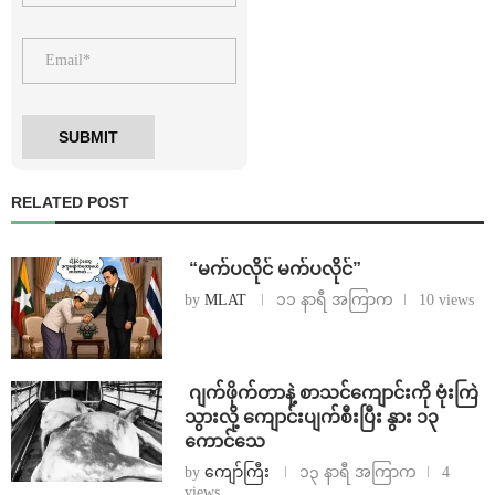
RELATED POST
⁨ ⁨“မက်ပလိုင် မက်ပလိုင်”
by
MLAT
၁၁ နာရီ အကြာက
10 views
⁨⁩ ⁨ဂျက်ဖိုက်တာနဲ့ စာသင်ကျောင်းကို ဗုံးကြဲ
သွားလို့ ကျောင်းပျက်စီးပြီး နွား ၁၃
ကောင်သေ
by
ကျော်ကြီး
၁၃ နာရီ အကြာက
4
views