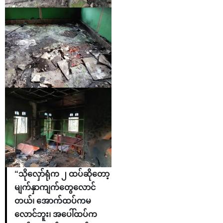
“သိုလှော်ရုံက ၂ ထပ်ဆိုတော့
မျက်နှာကျက်တွေလောင်
တယ်၊ အောက်ထပ်ကမ
လောင်ဘူး၊ အပေါ်ထပ်က