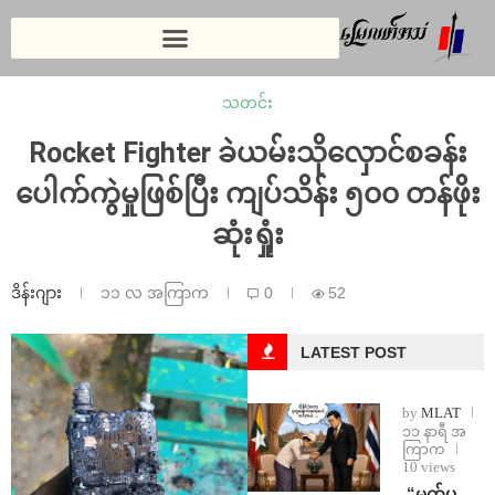
သတင်း
Rocket Fighter ခဲယမ်းသိုလှောင်စခန်း
ပေါက်ကွဲမှုဖြစ်ပြီး ကျပ်သိန်း ၅၀၀ တန်ဖိုး
ဆုံးရှုံး
ဒိန်းဂျား
၁၁ လ အကြာက
0
52
LATEST POST
by
MLAT
၁၁ နာရီ အ
ကြာက
10 views
⁨ ⁨“မက်ပ