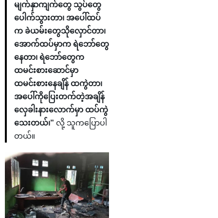
မျက်နှာကျက်တွေ သွပ်တွေ
ပေါက်သွားတာ၊ အပေါ်ထပ်
က ခဲယမ်းတွေသိုလှောင်တာ၊
အောက်ထပ်မှာက ရဲဘော်တွေ
နေတာ၊ ရဲဘော်တွေက
ထမင်းစားဆောင်မှာ
ထမင်းစားနေချိန် ထကွဲတာ၊
အပေါ်ကိုပြေးတက်တဲ့အချိန်
လှေခါးနားလောက်မှာ ထပ်ကွဲ
သေးတယ်၊”
လို့ သူကပြောပါ
တယ်။