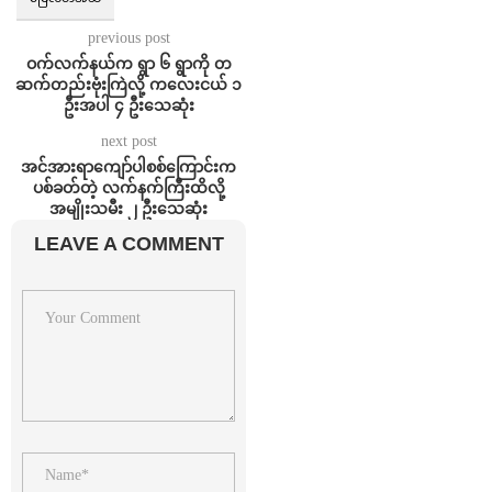
previous post
ဝက်လက်နယ်က ရွာ ၆ ရွာကို တ
ဆက်တည်းဗုံးကြဲလို့ ကလေးငယ် ၁
ဦးအပါ ၄ ဦးသေဆုံး
next post
အင်အားရာကျော်ပါစစ်ကြောင်းက
ပစ်ခတ်တဲ့ လက်နက်ကြီးထိလို့
အမျိုးသမီး ၂ ဦးသေဆုံး
LEAVE A COMMENT