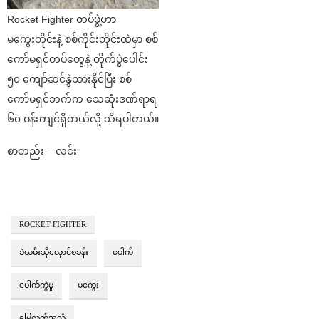
Rocket Fighter တပ်ဖွဲ့ဟာ
မကွေးတိုင်းနဲ့ စစ်ကိုင်းတိုင်းထဲမှာ စစ်
ကော်မရှင်တပ်တွေနဲ့ တိုက်ပွဲပေါင်း
၅၀ ကျော်ဆင်နွှဲထားနိုင်ပြီး စစ်
ကော်မရှင်ဘက်က သေဆုံးဒဏ်ရာရ
၆၀ ဝန်းကျင်ရှိတယ်လို့ သိရပါတယ်။
စာတည်း – လင်း
ROCKET FIGHTER
ခဲယမ်းသိုလှောင်စခန်း
ပေါက်
ပေါက်ကွဲမှု
မကွေး
မြေလတ်အသံ