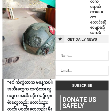
တက်
ရောက်
အားပေး
ကာ
တောင်းဆို
စာများကို
လက်ခံ
GET DAILY NEWS
“ပေါက်ကွဲတာက မနေ့ကပါ၊
အသီးတွေက ထကွဲတာ၊ လူ
တွေက အထိအခိုက်မရှိဘူး၊
DONATE US
မီးတွေလည်း လောင်သွား
SAFELY
တယ်၊ ပစ္စည်းတွေလည်း မီး