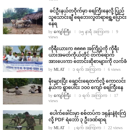
⁩ ⁨ခင်ဦးနယ်တဝိုက်မှာ ရေကြီးနေလို့ ပြည်
သူသောင်းချီ ရေဘေးလွတ်ရာရွှေ့ပြောင်း
နေရ
by
ကျော်ကြီး
၁၅ နာရီ အကြာက
9
views
ကိုရီးယားက ၈၈၈၈ အကြိုပွဲကို ကိုရီး
ယားအမတ်ကိုယ်တိုင် တက်ရောက်
အားပေးကာ တောင်းဆိုစာများကို လက်ခံ
by
MLAT
၁ ရက် အကြာက
6 views
⁨မိုးများပြီး ချောင်းရေတက်လို့ ကောလင်း
နယ်က ရွာပေါင်း ၁၀၀ ကျော် ရေကြီးနေ
by
ကျော်ကြီး
၁ ရက် အကြာက
17
views
⁩ ⁨ပေါက်ခေါင်းမှာ စစ်တပ်က ဒရုန်းနဲ့ဗုံးကြဲ
လို့ PDF ရဲဘော် ၃ ဦးဒဏ်ရာရ
by
MLAT
၂ ရက် အကြာက
22 views