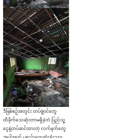
ဒီဖြစ်စဥ်အတွင်း တပ်ဖွဲ့ဝင်တွေ
ထိခိုက်သေဆုံးတာမရှိခဲ့ဘဲ ပြည်သူ့
ငွေနဲ့တပ်ဆင်ထားတဲ့ လက်နက်တွေ
အပါအဝင် ပစ္စည်းတွေဆုံးရှုံးသွား