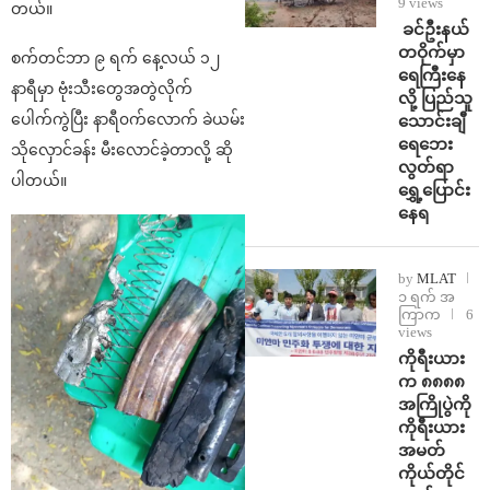
9 views
တယ်။
⁩ ⁨ခင်ဦးနယ်
တဝိုက်မှာ
စက်တင်ဘာ ၉ ရက် နေ့လယ် ၁၂
ရေကြီးနေ
နာရီမှာ ဗုံးသီးတွေအတွဲလိုက်
လို့ ပြည်သူ
ပေါက်ကွဲပြီး နာရီ၀က်လောက် ခဲယမ်း
သောင်းချီ
ရေဘေး
သိုလှောင်ခန်း မီးလောင်ခဲ့တာလို့ ဆို
လွတ်ရာ
ပါတယ်။
ရွှေ့ပြောင်း
နေရ
by
MLAT
၁ ရက် အ
ကြာက
6
views
ကိုရီးယား
က ၈၈၈၈
အကြိုပွဲကို
ကိုရီးယား
အမတ်
ကိုယ်တိုင်