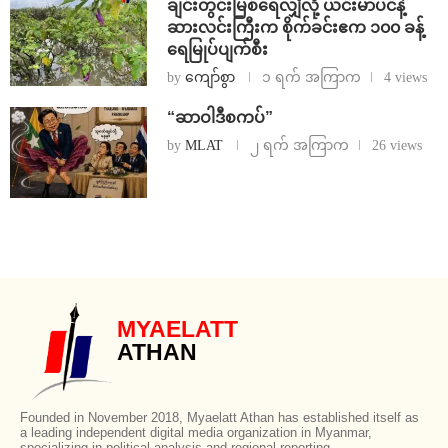
ချင်းတွင်းမြစ်ရေလျှံလို့ ယင်းမာပင်နဲ့
ဆားလင်းကြီးက စိုက်ခင်းဧက ၁၀၀ ခန့်
ရေမြုပ်ပျက်စီး
by
ကျော်စွာ
၁ ရက် အကြာက
4 views
“ဆာဝါဒီစကပ်”
by
MLAT
၂ ရက် အကြာက
26 views
MYAELATT
ATHAN
Founded in November 2018, Myaelatt Athan has established itself as
a leading independent digital media organization in Myanmar,
specializing in political analysis and regional reporting.