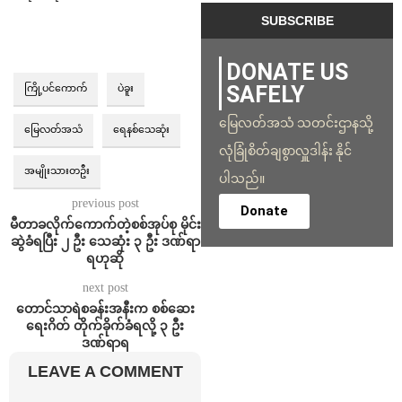
DONATE US
SAFELY
ကြို့ပင်ကောက်
ပဲခူး
မြေလတ်အသံ သတင်းဌာနသို့
မြေလတ်အသံ
ရေနစ်သေဆုံး
လုံခြုံစိတ်ချစွာလှူဒါန်း နိုင်
အမျိုးသားတဦး
ပါသည်။
previous post
Donate
မီတာခလိုက်ကောက်တဲ့စစ်အုပ်စု မိုင်း
ဆွဲခံရပြီး ၂ ဦး သေဆုံး ၃ ဦး ဒဏ်ရာ
ရဟုဆို
next post
တောင်သာရဲစခန်းအနီးက စစ်ဆေး
ရေးဂိတ် တိုက်ခိုက်ခံရလို့ ၃ ဦး
ဒဏ်ရာရ
LEAVE A COMMENT