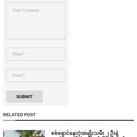
RELATED POST
⁨စစ်ရှောင်နေတဲ့အမျိုးသမီး ၂ ဦးနဲ့