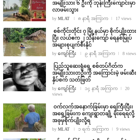
အမျိုးသား ၆ ဦးကို ဘုန်းကြီးကျောင်းမှာ
လာဖမ်းသွား
by
MLAT
၈ နာရီ အကြာက
17 views
⁩ ⁨စစ်ကိုင်းတိုင်း ၇ မြို့နယ်မှာ စိုက်ပျိုးထား
ပြီး လယ်ဧက ၂ သိန်း​ကျော် ရေနစ်မြုပ်
အများစုပျက်စီးနိုင်
by
ကျော်ကြီး
၉ နာရီ အကြာက
8 views
⁩ ⁨ပြည်သူဆေးရုံရှေ့ စစ်တပ်ဂိတ်က
အမျိုးသားတဦးကို အကြောင်းမဲ့ ဖမ်းဆီး
နှိပ်စက် သတ်ဖြတ်
by
ကျော်ကြီး
၁၄ နာရီ အကြာက
20
views
⁩ ⁨ဝက်လက်အနောက်ခြမ်းမှာ ရေကြီးပြီး၊
အရှေ့ခြမ်းက ကျေးရွာတချို့ မိုးရေရလို့
အခုမှစိုက်ပျိုးလို့ရ
by
MLAT
၁ ရက် အကြာက
9 views