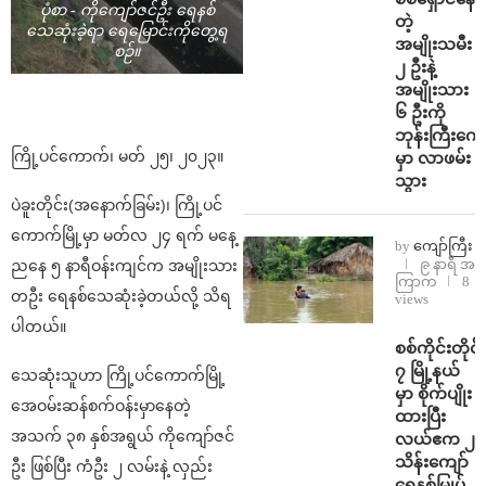
ပုံစာ - ကိုကျော်ဇင်ဦး ရေနစ်
တဲ့
သေဆုံးခဲ့ရာ ရေမြောင်းကိုတွေ့ရ
အမျိုးသမီး
စဉ်။
၂ ဦးနဲ့
အမျိုးသား
၆ ဦးကို
ဘုန်းကြီးကျေ
ကြို့ပင်ကောက်၊ မတ် ၂၅၊ ၂၀၂၃။
မှာ လာဖမ်း
သွား
ပဲခူးတိုင်း(အနောက်ခြမ်း)၊ ကြို့ပင်
ကောက်မြို့မှာ မတ်လ ၂၄ ရက် မနေ့
by
ကျော်ကြီး
၉ နာရီ အ
ညနေ ၅ နာရီဝန်းကျင်က အမျိုးသား
ကြာက
8
တဦး ရေနစ်သေဆုံးခဲ့တယ်လို့ သိရ
views
ပါတယ်။
⁨စစ်ကိုင်းတိုင်း
၇ မြို့နယ်
သေဆုံးသူဟာ ကြို့ပင်ကောက်မြို့
မှာ စိုက်ပျိုး
အေဝမ်းဆန်စက်ဝန်းမှာနေတဲ့
ထားပြီး
အသက် ၃၈ နှစ်အရွယ် ကိုကျော်ဇင်
လယ်ဧက ၂
သိန်း​ကျော်
ဦး ဖြစ်ပြီး ကံဦး ၂ လမ်းနဲ့ လှည်း
ရေနစ်မြုပ်