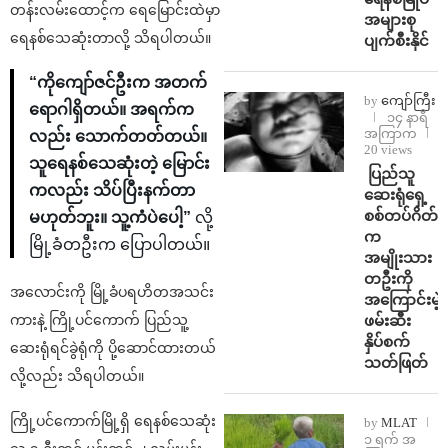
တန်းလမ်းထောင့်က ရေမြောင်းထဲမှာ
အများစု
ရေနစ်သေဆုံးတာလို့ သိရပါတယ်။
ပျက်စီးနိုင်
“ကိုကျော်ဇင်ဦးက အတက်
by
ကျော်ကြီး
ရောဂါရှိတယ်။ အရက်က
၁၄ နာရီ
အကြာက
လည်း သောက်တတ်တယ်။
20 views
သူရေနစ်သေဆုံးတဲ့ မြောင်း
⁩ ⁨ပြည်သူ
ကလည်း သိပ်ပြီးနက်တာ
ဆေးရုံရှေ့
စစ်တပ်ဂိတ်
မဟုတ်ဘူး။ သူ့ကံပဲပေါ့”
လို့
က
မြို့ခံတဦးက ပြောပါတယ်။
အမျိုးသား
တဦးကို
အလောင်းကို မြို့ခံပရဟိတအသင်း
အကြောင်းမဲ့
ကားနဲ့ ကြို့ပင်ကောက် ပြည်သူ့
ဖမ်းဆီး
နှိပ်စက်
ဆေးရုံရင်ခွဲရုံကို ပို့ဆောင်ထားတယ်
သတ်ဖြတ်
လို့လည်း သိရပါတယ်။
ကြို့ပင်ကောက်မြို့ရှိ ရေနစ်သေဆုံး
by
MLAT
၁ ရက် အ