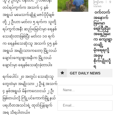
သူ ၃ ဦးတွင် ပန်းတင် ၂ လမ်းပန်း
ကြာက
9
views
တင်ရပ်ကွက်က အသက် ၄ နှစ်
⁩ ⁨ဝက်လက်
အရွယ် မမေသက်ချိုနဲ့ မဇင်ပိုပိုချစ်
အနောက်
တို့ ၂ ဦးဟာ မတ်လ ၅ ရက်က သူတို့
ခြမ်းမှာ
ရေကြီးပြီး၊
ရပ်ကွက်အနီး ဆည်မြောင်းမှာ ရေနစ်
အရှေ့ခြမ်း
သေဆုံးတာဖြစ်ပြီး မတ်လ ၁၀ ရက်
က ကျေးရွာ
က ရေနစ်သေဆုံးသူ အသက် ၄၅ နှစ်
တချို့
မိုးရေရလို့
အရွယ် အမျိုးသားကတော့ မြို့လယ်
အခုမှ
ချောင်းကျေးရွာအနီးက မြို့လယ်
စိုက်ပျိုးလို့
ချောင်းမှာ ရေနစ်သေဆုံးခဲ့တာပါ။
ရ
GET DAILY NEWS
ရက်ပေါင်း ၂၀ အတွင်း သေဆုံးသူ
တွေထဲမှာ အမျိုးသား ၂ ဦးနဲ့ အသက်
၄ နှစ်အရွယ် မိန်းကလေးငယ် ၂ ဦး
ဖြစ်တယ်လို့ ကြို့ပင်ကောက်မြို့နယ်
ပရဟိတအသင်းရဲ့ ထုတ်ပြန်ချက်
အရ သိရပါတယ်။