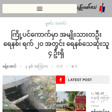
မှုခင်း
,
သတင်း
ကြို့ပင်ကောက်မှာ အမျိုးသားတဦး
ရေနစ်၊ ရက် ၂၀ အတွင်း ရေနစ်သေဆုံးသူ
၄ ဦးရှိ
ခန့်အောင်
၃ နှစ် အကြာက
0
3
LATEST POST
by
MLAT
၈ နာရီ အကြာ
က
17
views
⁨စစ်ရှောင်နေ