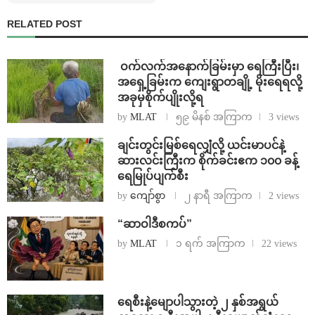
RELATED POST
⁩ ⁨ဝက်လက်အနောက်ခြမ်းမှာ ရေကြီးပြီး၊
အရှေ့ခြမ်းက ကျေးရွာတချို့ မိုးရေရလို့
အခုမှစိုက်ပျိုးလို့ရ
by
MLAT
၅၉ မိနစ် အကြာက
3 views
ချင်းတွင်းမြစ်ရေလျှံလို့ ယင်းမာပင်နဲ့
ဆားလင်းကြီးက စိုက်ခင်းဧက ၁၀၀ ခန့်
ရေမြုပ်ပျက်စီး
by
ကျော်စွာ
၂ နာရီ အကြာက
2 views
“ဆာဝါဒီစကပ်”
by
MLAT
၁ ရက် အကြာက
22 views
ရေစီးနဲ့မျောပါသွားတဲ့ ၂ နှစ်အရွယ်