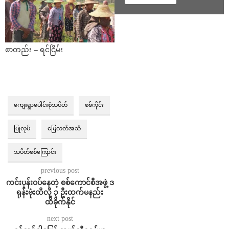
စာတည်း – ရင်ငြိမ်း
ကျေးရွာပေါင်းစုံသပိတ်
စစ်ကိုင်း
ပြုလုပ်
မြေလတ်အသံ
သပိတ်စစ်ကြောင်း
previous post
ကင်းပုန်းဝပ်နေတဲ့ စစ်ကောင်စီအဖွဲ့ ဒ
ရုန်းဗုံးထိလို့ ၃ ဦးထက်မနည်း
ထိခိုက်နိုင်
next post