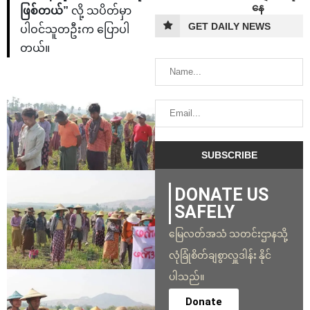
နေ
ဖြစ်တယ်”
လို့ သပိတ်မှာ
GET DAILY NEWS
ပါဝင်သူတဦးက ပြောပါ
တယ်။
DONATE US
SAFELY
မြေလတ်အသံ သတင်းဌာနသို့
လုံခြုံစိတ်ချစွာလှူဒါန်း နိုင်
ပါသည်။
Donate