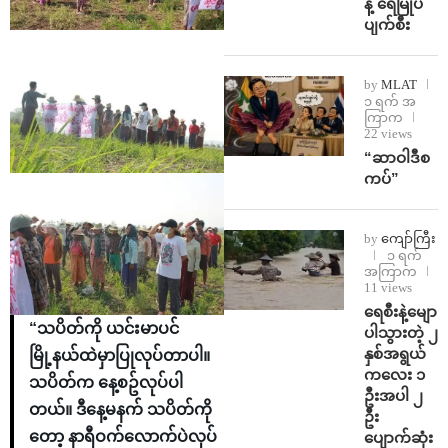
န့် ရေမြုပ်
ပျက်စီး
by
MLAT
၁ ရက် အ
ကြာက
22 views
“ဆာဝါဒီစ
ကပ်”
by
ကျော်ကြီး
၁ ရက်
အကြာက
11 views
ရေစီးနဲ့မျော
“သပိတ်ကို ယင်းမာပင်
ပါသွားတဲ့ ၂
နှစ်အရွယ်
မြို့နယ်ထဲမှာပြုလုပ်တာပါ။
ကလေး ၁
သပိတ်က နေ့စဥ်လုပ်ပါ
ဦးအပါ ၂
တယ်။ ဒီနေ့မနက် သပိတ်ကို
ဦး
တော့ နာရီဝက်လောက်ပဲလုပ်
ပျောက်ဆုံး