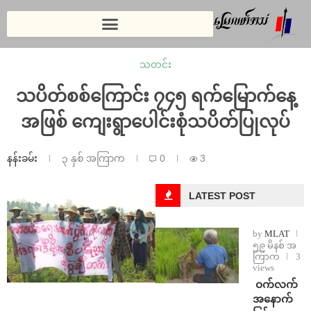
သတင်း
သပိတ်စစ်ကြောင်း ၇၄၅ ရက်‌မြောက်နေ့
အဖြစ် ကျေးရွာပေါင်းစုံသပိတ်ပြုလုပ်
နန်းခမ်း
၃ နှစ် အကြာက
0
3
LATEST POST
by
MLAT
၅၉ မိနစ် အ
ကြာက
3
views
⁩ ⁨ဝက်လက်
အနောက်