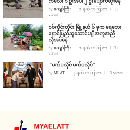
ကလေး ၁ ဦးအပါ ၂ ဦးပျောက်ဆုံးနေ
by
ကျော်ကြီး
၁ ရက် အကြာက
11
views
စစ်ကိုင်းတိုင်း မြို့နယ် ၆ ခုက ရေဘေး
ရှောင်ပြည်သူသောင်းချီ အကူအညီ
လိုအပ်နေ
by
ကျော်ကြီး
၁ ရက် အကြာက
31
views
⁨ ⁨“မက်ပလိုင် မက်ပလိုင်”
by
MLAT
၂ ရက် အကြာက
13 views
MYAELATT