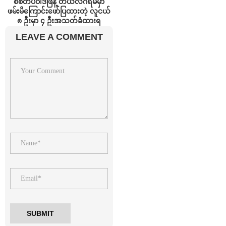
စစ်တပ်ဝါဒဖြန့် တယ်လီဂရမ်မှာ
ဖမ်းမိကြောင်းဖော်ပြထားတဲ့ လူငယ်
၈ ဦးမှာ ၄ ဦးအသတ်ခံထားရ
LEAVE A COMMENT