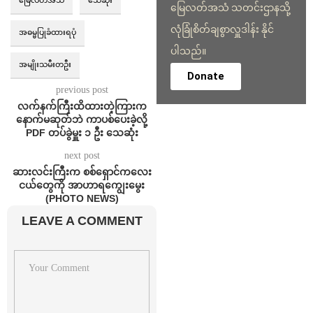
မြေလတ်အသံ သတင်းဌာနသို့
လုံခြုံစိတ်ချစွာလှူဒါန်း နိုင်
အဓမ္မပြုခံထားရပုံ
ပါသည်။
အမျိုးသမီးတဦး
Donate
previous post
လက်နက်ကြီးထိထားတဲ့ကြားက
နောက်မဆုတ်ဘဲ ကာပစ်ပေးခဲ့လို့
PDF တပ်ခွဲမှူး ၁ ဦး သေဆုံး
next post
ဆားလင်းကြီးက စစ်ရှောင်ကလေး
ငယ်တွေကို အာဟာရကျွေးမွေး
(PHOTO NEWS)
LEAVE A COMMENT