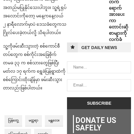
တက်
အတည်မပြုနိုင်သေးပါဘူး။ သူ့ရဲ့ရုပ်
ရောက်
အားပေး
အလောင်းကိုတော့ မနေ့ကနေ့လယ်
ကာ
၂ နာရီလောက်မှာပဲ ဒေသခံတွေကသ
တောင်းဆို
င်္ဂြုလ်ပေးခဲ့တယ်လို့ သိရပါတယ်။
စာများကို
လက်ခံ
သူ့ကိုဖမ်းဆီးသွားတဲ့ စစ်ကောင်စီ
GET DAILY NEWS
တပ်တွေက စစ်ကိုင်းအခြေစိုက်
တမခ ၃၃ က စစ်သားတွေဖြစ်ပြီး
မတ်လ ၁၇ ရက်က ရွှေခဲပြန်ရွာထဲကို
စစ်ကြောင်းထိုးချိန်မှာ ဖမ်းဆီးသွား
တာလည်းဖြစ်ပါတယ်။
DONATE US
ပြန်တွေ့
မတ္တရာ
မန္တလေး
SAFELY
မြေလတ်အသံ
သေဆုံး