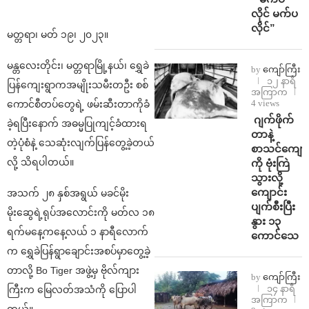
လိုင် မက်ပ
လိုင်”
မတ္တရာ၊ မတ် ၁၉၊ ၂၀၂၃။
မန္တလေးတိုင်း၊ မတ္တရာမြို့နယ်၊ ရွှေခဲ
by
ကျော်ကြီး
၁၂ နာရီ
ပြန်ကျေးရွာကအမျိုးသမီးတဦး စစ်
အကြာက
4 views
ကောင်စီတပ်တွေရဲ့ ဖမ်းဆီးတာကိုခံ
⁨⁩ ⁨ဂျက်ဖိုက်
ခဲ့ရပြီးနောက် အဓမ္မပြုကျင့်ခံထားရ
တာနဲ့
တဲ့ပုံစံနဲ့ သေဆုံးလျက်ပြန်တွေ့ခဲ့တယ်
စာသင်ကျောင
လို့ သိရပါတယ်။
ကို ဗုံးကြဲ
သွားလို့
ကျောင်း
အသက် ၂၈ နှစ်အရွယ် မခင်မိုး
ပျက်စီးပြီး
မိုးဆွေရဲ့ရုပ်အလောင်းကို မတ်လ ၁၈
နွား ၁၃
ရက်မနေ့ကနေ့လယ် ၁ နာရီလောက်
ကောင်သေ
က ရွှေခဲပြန်ရွာချောင်းအစပ်မှာတွေ့ခဲ့
တာလို့ Bo Tiger အဖွဲ့မှ ဗိုလ်ကျား
by
ကျော်ကြီး
၁၄ နာရီ
ကြီးက မြေလတ်အသံကို ပြောပါ
အကြာက
တယ်။