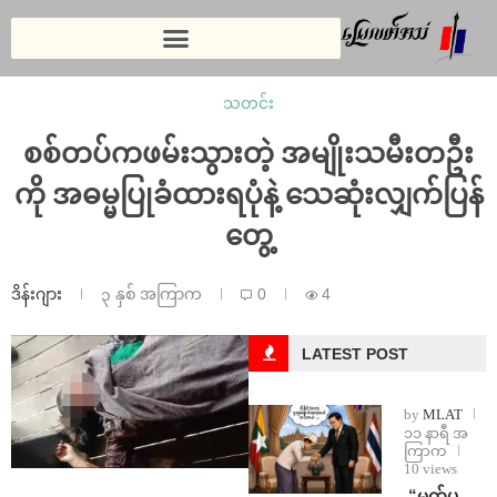
သတင်း
စစ်တပ်ကဖမ်းသွားတဲ့ အမျိုးသမီးတဦး
ကို အဓမ္မပြုခံထားရပုံနဲ့ သေဆုံးလျှက်ပြန်
တွေ့
ဒိန်းဂျား
၃ နှစ် အကြာက
0
4
LATEST POST
by
MLAT
၁၁ နာရီ အ
ကြာက
10 views
⁨ ⁨“မက်ပ