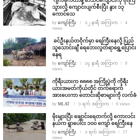
⁨⁩ ⁨ဂျက်ဖိုက်တာနဲ့ စာသင်ကျောင်းကို ဗုံးကြဲ
သွားလို့ ကျောင်းပျက်စီးပြီး နွား ၁၃
ကောင်သေ
by
ကျော်ကြီး
၁၂ နာရီ အကြာက
4
views
⁩ ⁨ခင်ဦးနယ်တဝိုက်မှာ ရေကြီးနေလို့ ပြည်
သူသောင်းချီ ရေဘေးလွတ်ရာရွှေ့ပြောင်း
နေရ
by
ကျော်ကြီး
၁၄ နာရီ အကြာက
9
views
ကိုရီးယားက ၈၈၈၈ အကြိုပွဲကို ကိုရီး
ယားအမတ်ကိုယ်တိုင် တက်ရောက်
အားပေးကာ တောင်းဆိုစာများကို လက်ခံ
by
MLAT
၁ ရက် အကြာက
6 views
⁨မိုးများပြီး ချောင်းရေတက်လို့ ကောလင်း
နယ်က ရွာပေါင်း ၁၀၀ ကျော် ရေကြီးနေ
by
ကျော်ကြီး
၁ ရက် အကြာက
17
views