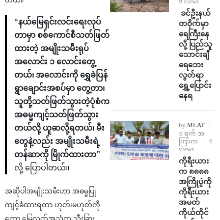
9 views
⁩ ⁨ခင်ဦးနယ်
“နယ်မြေရှင်းလင်းရေးလုပ်
တဝိုက်မှာ
ရေကြီးနေ
တာမှာ စစ်ကောင်စီသတ်ဖြတ်
လို့ ပြည်သူ
ထားတဲ့ အမျိုးသမီးရုပ်
သောင်းချီ
အလောင်း ၁ လောင်းတွေ့
ရေဘေး
လွတ်ရာ
တယ်၊ အလောင်းကို ရွှေခဲပြန်
ရွှေ့ပြောင်း
ရွာချောင်းအစပ်မှာ တွေ့တာ၊
နေရ
သူတို့သတ်ဖြတ်သွားတဲ့ပုံစံက
အဓမ္မကျင့်သတ်ဖြတ်သွား
by
MLAT
တယ်လို့ ယူဆလို့ရတယ်၊ မီး
၁ ရက် အ
တွေနဲ့လည်း အမျိုးသမီးရဲ့
ကြာက
6
views
တန်ဆာကို မြိုက်ထားတာ”
ကိုရီးယား
လို့ ပြောပါတယ်။
က ၈၈၈၈
အကြိုပွဲကို
အဆိုပါအမျိုးသမီးဟာ အဓမ္မပြု
ကိုရီးယား
အမတ်
ကျင့်ခံထားရတာ ဟုတ်၊မဟုတ်ကို
ကိုယ်တိုင်
တော့ မြေလတ်အသံက သီးခြား