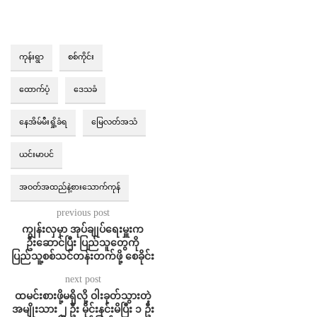
ကုန်းရွာ
စစ်ကိုင်း
ထောက်ပံ့
ဒေသခံ
နေအိမ်မီးရှို့ခံရ
မြေလတ်အသံ
ယင်းမာပင်
အဝတ်အထည်နဲ့စားသောက်ကုန်
previous post
ကျွန်းလှမှာ အုပ်ချုပ်ရေးမှူးက
ဦးဆောင်ပြီး ပြည်သူတွေကို
ပြည်သူ့စစ်သင်တန်းတက်ဖို့ စေခိုင်း
next post
ထမင်းစားဖို့မရှိလို့ ဝါးခုတ်သွားတဲ့
အမျိုးသား ၂ ဦး မိုင်းနင်းမိပြီး ၁ ဦး