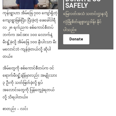
SAFELY
ကုန်းရွာဟာ အိမ်ခြေ ၇၀၀ ကျော်ရှိတဲ့
မြေလတ်အသံ သတင်းဌာနသို့
ကျေးရွာဖြစ်ပြီး၊ ပြီးခဲ့တဲ့ ဖေဖေါ်ဝါရီ
လုံခြုံစိတ်ချစွာလှူဒါန်း နိုင်
လ ၂၈ ရက်ညက စစ်ကောင်စီတပ်
ပါသည်။
ဘက်က အင်အား ၁၀၀ လောက်နဲ့
Donate
မီးရှို့ခဲ့လို့ အိမ်ခြေ ၁၀၀ နီးပါးသာ မီး
မလောင်ဘဲ ကျန်ခဲ့တယ်လို့ ဆိုပါ
တယ်။
အိမ်တွေကို စစ်ကောင်စီတပ်က ဝင်
ရောက်မီးရှို့ချိန်မှာလည်း အမျိုးသား
၃ ဦးကို သတ်ဖြတ်ခဲ့လို့ ရုပ်
အလောင်းတွေကို ပြန်တွေ့ခဲ့ရတယ်
လို့ သိရပါတယ်။
စာတည်း – လင်း