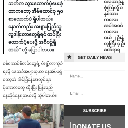
⁨လေယာဉ်နဲ့
ဘက်က သွားထောက်ပံ့ပေးခဲ့
ဗုံးကြဲလို့ ၁
တာကတော့ အိမ်ထောင်စု ၅၀
နှစ်သား
စာလောက်ပဲ ရှိပါတယ်။
ကလေး
အပါအဝင်
နောက်လည်း အများပြည်သူ
ကလေး
လှူဒါန်းတာတွေရှိရင် ထပ်ပြီး
ငယ် ၂ ဦးနဲ့
ထောက်ပံ့ပေးဖို့ အစီစဥ်ရှိ
လူကြီး ၄ ဦး
ဒဏ်ရာရ
တယ်”
လို့ ပြောပါတယ်။
GET DAILY NEWS
စစ်ကောင်စီတပ်တွေရဲ့ မီးရှို့တာကိုခံ
ရလို့ ဒေသခံအများစုဟာ နေအိမ်မရှိ
တော့ဘဲ အိမ်ခြံဝန်းအတွင်းမှာ
မိုးကာတဲတွေ ထိုးပြီး ပြန်လည်
နေထိုင်နေရတယ်လို့ ဆိုပါတယ်။
DONATE US