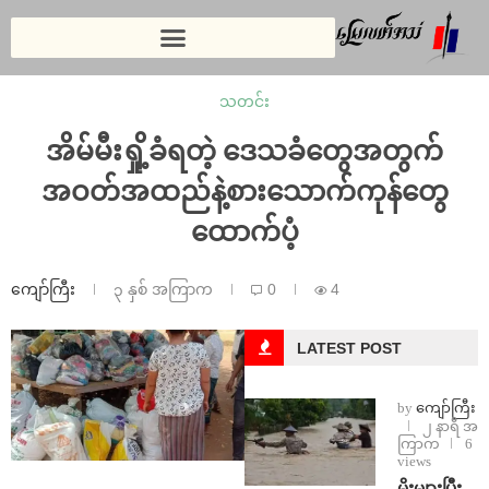
သတင်း
အိမ်မီးရှို့ခံရတဲ့ ဒေသခံတွေအတွက်
အဝတ်အထည်နဲ့စားသောက်ကုန်တွေ
ထောက်ပံ့
ကျော်ကြီး
၃ နှစ် အကြာက
0
4
LATEST POST
by
ကျော်ကြီး
၂ နာရီ အ
ကြာက
6
views
⁨မိုးများပြီး