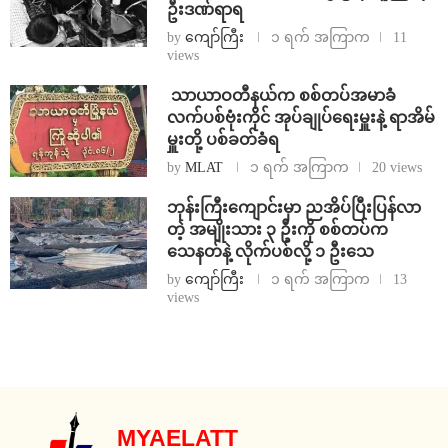
ဦးဒဏ်ရာရ
by
ကျော်ကြီး
၁ ရက် အကြာက
11
views
⁩ ⁨သာယာဝတီနယ်က စစ်တပ်အမာခံ
လက်ပစ်ဗုံးကိုင် အုပ်ချုပ်ရေးမှူးနဲ့ ရာအိမ်
မှူးတို့ ပစ်ခတ်ခံရ
by
MLAT
၁ ရက် အကြာက
20 views
ဘုန်းကြီးကျောင်းမှာ ညအိပ်ပြီးပြန်လာ
တဲ့ အမျိုးသား ၃ ဦးကို စစ်တပ်က
သေနတ်နဲ့ လိုက်ပစ်လို့ ၁ ဦးသေ
by
ကျော်ကြီး
၁ ရက် အကြာက
13
views
MYAELATT