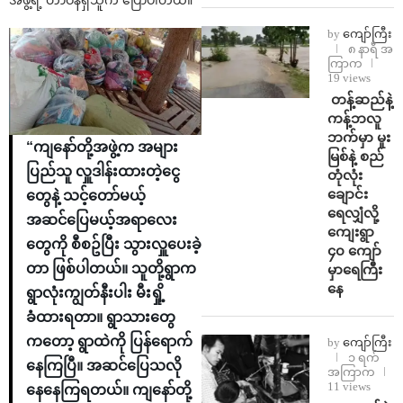
by
ကျော်ကြီး
၈ နာရီ အ
ကြာက
19 views
⁩ ⁨တန့်ဆည်နဲ့
ကန့်ဘလူ
ဘက်မှာ မူး
“ကျနော်တို့အဖွဲ့က အများ
မြစ်နဲ့ စည်
ပြည်သူ လှူဒါန်းထားတဲ့ငွေ
တုံလုံး
ချောင်း
တွေနဲ့ သင့်တော်မယ့်
ရေလျှံလို့
အဆင်ပြေမယ့်အရာလေး
ကျေးရွာ
တွေကို စီစဥ်ပြီး သွားလှူပေးခဲ့
၄၀ ကျော်
တာ ဖြစ်ပါတယ်။ သူတို့ရွာက
မှာရေကြီး
နေ
ရွာလုံးကျွတ်နီးပါး မီးရှို့
ခံထားရတာ။ ရွာသားတွေ
ကတော့ ရွာထဲကို ပြန်ရောက်
by
ကျော်ကြီး
၁ ရက်
နေကြပြီ။ အဆင်ပြေသလို
အကြာက
11 views
နေနေကြရတယ်။ ကျနော်တို့