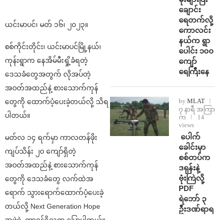
ချောင်း
ရေတက်လို့
ယင်းမာပင်၊ မတ် ၁၆၊ ၂၀၂၃။
ကောလင်း
နယ်က ရွာ
စစ်ကိုင်းတိုင်း၊ ယင်းမာပင်မြို့နယ်၊
ပေါင်း ၁၀၀
ကုန်းရွာက နေအိမ်မီးရှို့ခံရတဲ့
ကျော်
ရေကြီးနေ
ဒေသခံတွေအတွက် လိုအပ်တဲ့
အဝတ်အထည်နဲ့ စားသောက်ကုန်
by
MLAT
တွေကို ထောက်ပံ့ပေးခဲ့တယ်လို့ သိရ
၇ နာရီ အကြာ
ပါတယ်။
က
14
views
⁩ ⁨ပေါက်
မတ်လ ၁၄ ရက်မှာ ကာလတန်ဖိုး
ခေါင်းမှာ
ကျပ်သိန်း ၂၀ ကျော်ရှိတဲ့
စစ်တပ်က
အဝတ်အထည်နဲ့ စားသောက်ကုန်
ဒရုန်းနဲ့
ဗုံးကြဲလို့
တွေကို ဒေသခံတွေ လက်ထဲအ
PDF
ရောက် သွားရောက်ထောက်ပံ့ပေးခဲ့
ရဲဘော် ၃
တယ်လို့ Next Generation Hope
ဦးဒဏ်ရာရ
အဖွဲ့ရဲ့ တာဝန်ရှိသူက ပြောပါတယ်။